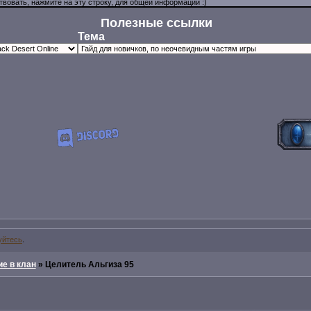
Полезные ссылки
Тема
уйтесь
.
е в клан
»
Целитель Альгиза 95