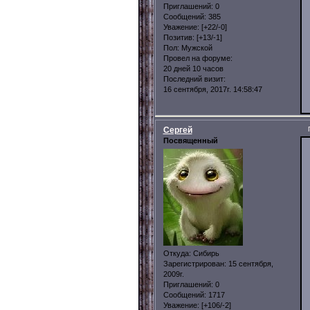
Приглашений:
0
Сообщений:
385
Уважение:
[+22/-0]
Позитив:
[+13/-1]
Пол:
Мужской
Провел на форуме:
20 дней 10 часов
Последний визит:
16 сентября, 2017г. 14:58:47
Сергей
Посвященный
Откуда:
Сибирь
Зарегистрирован
: 15 сентября,
2009г.
Приглашений:
0
Сообщений:
1717
Уважение:
[+106/-2]