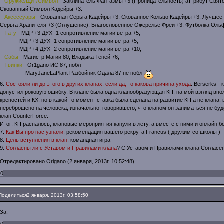
Оружие/Щит/Символ
- Заклинатель Фантазмы +3 (Проницательность) аттрибут Свято
Скованный Символ Кадейры +3.
Аксессуары
- Скованная Серьга Кадейры +3, Скованное Кольцо Кадейры +3, Лучшее 
Серьга Хранителя +3 (Оглушение), Благословенное Ожерелье Фреи +3, Футболка Ольф
Тату
- МДР +3 ДУХ -1 сопротивление магии ветра +5;
МДР +3 ДУХ -1 сопротивление магии ветра +5;
МДР +4 ДУХ -2 сопротивление магии ветра +10;
Сабы
- Магистр Магии 80, Владыка Теней 76;
Твинки
- Or1gano ИС 87; нобл
MaryJaneLaPlant Разбойник Одала 87 не нобл
6.
Состояли ли до этого в других кланах, если да, то какова причина ухода
: Berserks -
допустил роковую ошибку. В клане была одна кланообразующая КП, на мой взгляд впо
крепостей и КХ, но в какой то момент ставка была сделана на развитие КП а не клана,
переброшено на человека, изначально, говорившего, что кланом он заниматься не буд
клан CounterForce.
Итог: КП распалось, клановые мероприятия канули в лету, а вместе с ними и онлайн 
7.
Как Вы про нас узнали
: рекомендация вашего рекрута Francus ( дружим со школы )
8.
Цель вступления в клан
: командная игра
9.
Согласны ли с Уставом и Правилами клана
? С Уставом и Правилами клана Согласен
Отредактировано Origano (2 января, 2013г. 10:52:48)
0
Поделиться
2 января, 2013г. 03:58:50
За.
0