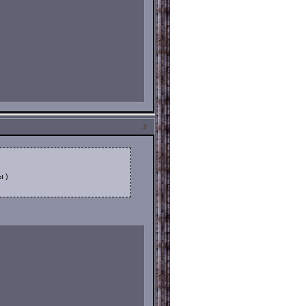
3
ы )