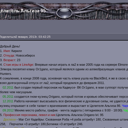
елитель Альгиза 95
Поделиться
2 января, 2013г. 03:42:25
Добрый День!
1.
Имя
: Кирилл
2.
Откуда
: Новосибирск
3.
Возраст
: 23
4.
Стаж игры в LineAge
: Впервые начал играть в ла2 в мае 2005 года на сервере Elmor
Элмора посвятил клану Or1gano, который являлся одним из аллиобразующих кланов 
Hunters.
К сожалению, в конце 2008 года, основная часть клана ушла на BlackBird, я же в свою 
взял долгосрочный отпуск от ла2, который продлился до февраля 2011.
02.2011
был создан первый персонаж на Кадмусе- ВК Or1gano, в мае суппорт получи
более чем насущным.
05.2011
создается гном-кузнец Origano, который потом и кровью обеспечивает персо
12.2011
Работа начинает высасывать все физические и духовные силы, не удается до
кузнец открывает в себе талант к врачеванию и вырастает в Целителя Альгиза 86.
Чар
09.2012
Меняю место работы, график - мечта задрота ( пятидневка с 9:00 - 18:00).
Ча
5.
Профессия персонажа, левел и ник
:Целитель Альгиза Origano lvl. 95
Доспехи
- Маг Сет Кадейры: Скованная Роба +4 роба аттрибут 180, Скованные штаны
258, Перчатки +3 атрибут 180,Ботинки +3 аттрибут 246.