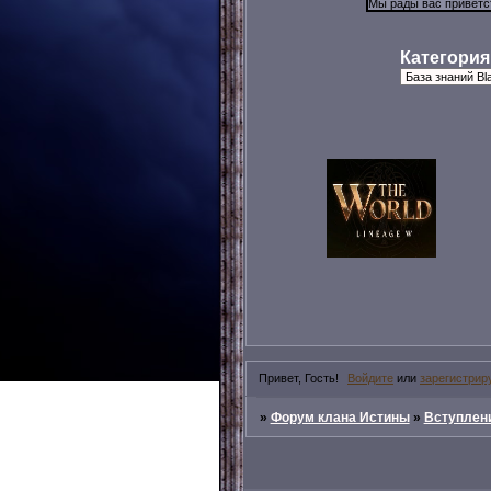
Категория
Привет, Гость!
Войдите
или
зарегистрир
»
Форум клана Истины
»
Вступлени