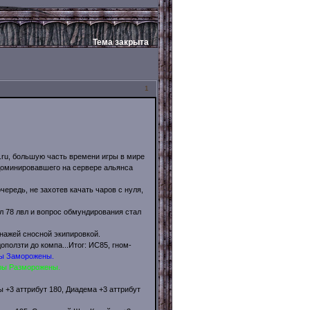
Тема закрыта
1
e.ru, большую часть времени игры в мире
доминировавшего на сервере альянса
очередь, не захотев качать чаров с нуля,
л 78 лвл и вопрос обмундирования стал
нажей сносной экипировкой.
ползти до компа...Итог: ИС85, гном-
ы Заморожены.
ры Разморожены.
 +3 аттрибут 180, Диадема +3 аттрибут