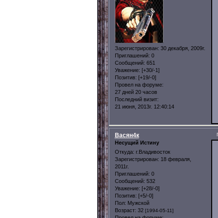
Зарегистрирован
: 30 декабря, 2009г.
Приглашений:
0
Сообщений:
651
Уважение:
[+30/-1]
Позитив:
[+19/-0]
Провел на форуме:
27 дней 20 часов
Последний визит:
21 июня, 2013г. 12:40:14
Васян4к
Несущий Истину
Откуда:
г.Владивосток
Зарегистрирован
: 18 февраля,
2011г.
Приглашений:
0
Сообщений:
532
Уважение:
[+28/-0]
Позитив:
[+5/-0]
Пол:
Мужской
Возраст:
32
[1994-05-11]
Провел на форуме: