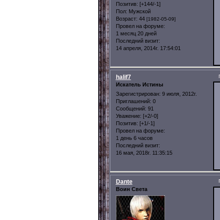
Позитив:
[+144/-1]
Пол:
Мужской
Возраст:
44
[1982-05-09]
Провел на форуме:
1 месяц 20 дней
Последний визит:
14 апреля, 2014г. 17:54:01
halif7
Искатель Истины
Зарегистрирован
: 9 июля, 2012г.
Приглашений:
0
Сообщений:
91
Уважение:
[+2/-0]
Позитив:
[+1/-1]
Провел на форуме:
1 день 6 часов
Последний визит:
16 мая, 2018г. 11:35:15
Dante
Воин Света