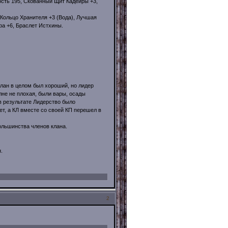
сть 195, Скованный Щит Кадейры +3,
Кольцо Хранителя +3 (Вода), Лучшая
а +6, Браслет Истхины.
 клан в целом был хороший, но лидер
лне не плохая, были вары, осады
 в результате Лидерство было
ет, а КЛ вместе со своей КП перешел в
большинства членов клана.
.
2