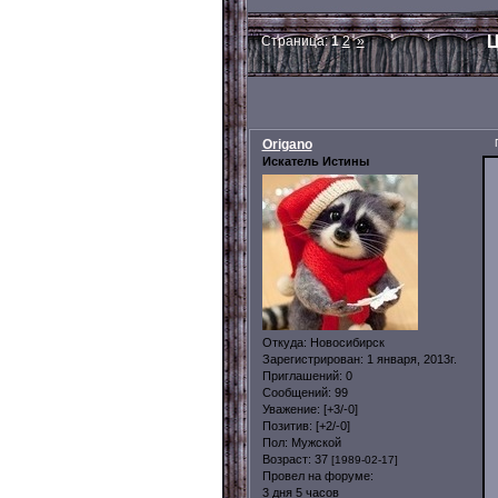
Ц
Страница:
1
2
»
Origano
Искатель Истины
Откуда:
Новосибирск
Зарегистрирован
: 1 января, 2013г.
Приглашений:
0
Сообщений:
99
Уважение:
[+3/-0]
Позитив:
[+2/-0]
Пол:
Мужской
Возраст:
37
[1989-02-17]
Провел на форуме:
3 дня 5 часов