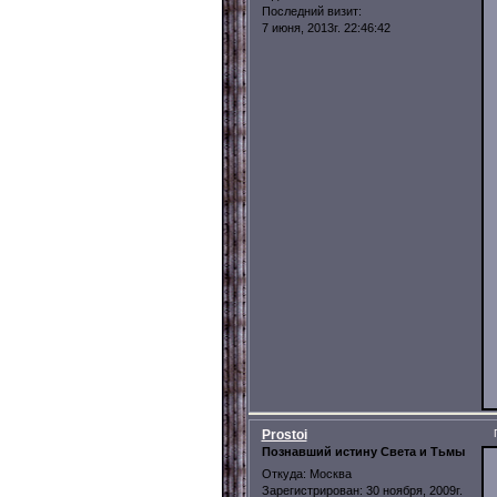
Последний визит:
7 июня, 2013г. 22:46:42
Prostoi
Познавший истину Света и Тьмы
Откуда:
Москва
Зарегистрирован
: 30 ноября, 2009г.