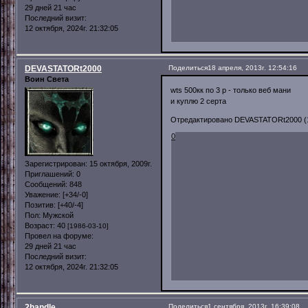
29 дней 21 час
Последний визит:
12 октября, 2024г. 21:32:05
DEVASTATORt2000
Поделиться
18 апреля, 2013г. 12:54:16
Воин Света
wts 500кк по 3 р - только веб мани
и куплю 2 серта
Отредактировано DEVASTATORt2000 (18
0
Зарегистрирован
: 15 октября, 2009г.
Приглашений:
0
Сообщений:
848
Уважение:
[+34/-0]
Позитив:
[+40/-4]
Пол:
Мужской
Возраст:
40
[1986-03-10]
Провел на форуме:
29 дней 21 час
Последний визит:
12 октября, 2024г. 21:32:05
2handle
Поделиться
1 сентября, 2013г. 16:39:08