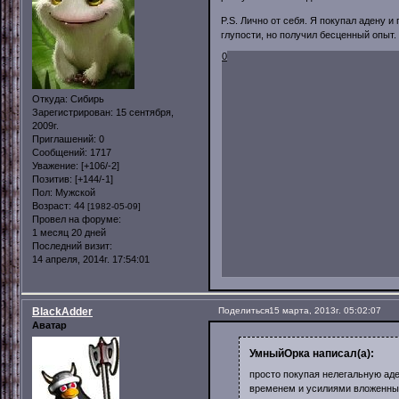
P.S. Лично от себя. Я покупал адену и
глупости, но получил бесценный опыт
0
Откуда:
Сибирь
Зарегистрирован
: 15 сентября,
2009г.
Приглашений:
0
Сообщений:
1717
Уважение:
[+106/-2]
Позитив:
[+144/-1]
Пол:
Мужской
Возраст:
44
[1982-05-09]
Провел на форуме:
1 месяц 20 дней
Последний визит:
14 апреля, 2014г. 17:54:01
BlackAdder
Поделиться
15 марта, 2013г. 05:02:07
Аватар
УмныйОрка написал(а):
просто покупая нелегальную аде
временем и усилиями вложенным