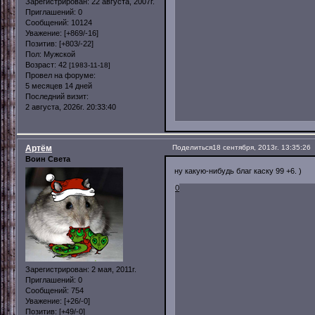
Зарегистрирован
: 22 августа, 2007г.
Приглашений:
0
Сообщений:
10124
Уважение:
[+869/-16]
Позитив:
[+803/-22]
Пол:
Мужской
Возраст:
42
[1983-11-18]
Провел на форуме:
5 месяцев 14 дней
Последний визит:
2 августа, 2026г. 20:33:40
Артём
Поделиться
18 сентября, 2013г. 13:35:26
Воин Света
ну какую-нибудь благ каску 99 +6. )
0
Зарегистрирован
: 2 мая, 2011г.
Приглашений:
0
Сообщений:
754
Уважение:
[+26/-0]
Позитив:
[+49/-0]