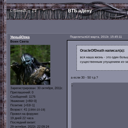
ВТБ адену
Страница:
«
1
2
УмныйОрка
Поделиться
14 марта, 2013г. 15:45:11
Воин Света
OracleOfDeath написал(а):
вся наша жизнь - это один больш
существенным упущением из-за 
а если 30 - 50 т.р.?
0
Зарегистрирован
: 30 октября, 2011г.
Приглашений:
0
Сообщений:
1176
Уважение:
[+80/-0]
Позитив:
[+53/-1]
Возраст:
41
[1984-10-19]
Провел на форуме:
19 дней 22 часа
Последний визит:
29 октября, 2022г. 22:09:24