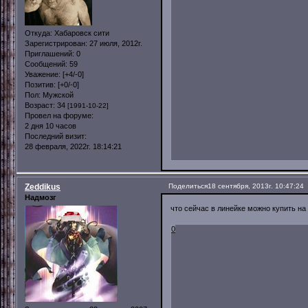
Откуда:
Хабаровск сити
Зарегистрирован
: 27 июля, 2012г.
Приглашений:
0
Сообщений:
59
Уважение:
[+4/-0]
Позитив:
[+0/-0]
Пол:
Мужской
Возраст:
34
[1991-10-22]
Провел на форуме:
2 дня 10 часов
Последний визит:
28 февраля, 2022г. 18:14:21
Zeddikus
Поделиться
18 сентября, 2013г. 10:47:24
Надмозг
что сейчас в линейке можно купить на 
0