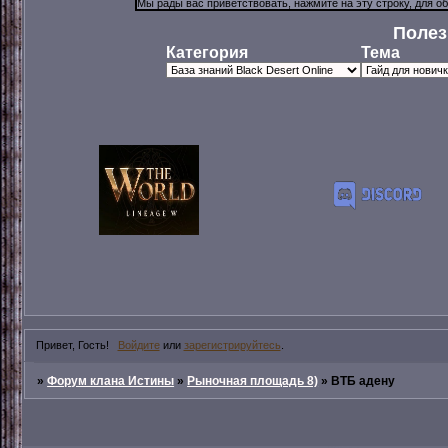
Полез
Категория
Тема
Привет, Гость!
Войдите
или
зарегистрируйтесь
.
»
Форум клана Истины
»
Рыночная площадь 8)
»
ВТБ адену