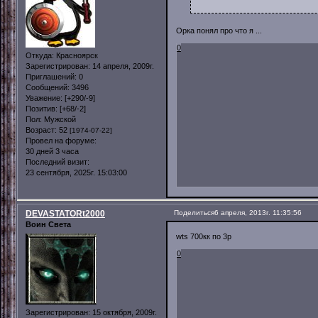
Орка понял про что я ...
0
Откуда:
Красноярск
Зарегистрирован
: 14 апреля, 2009г.
Приглашений:
0
Сообщений:
3496
Уважение:
[+290/-9]
Позитив:
[+68/-2]
Пол:
Мужской
Возраст:
52
[1974-07-22]
Провел на форуме:
30 дней 3 часа
Последний визит:
23 сентября, 2025г. 15:03:00
DEVASTATORt2000
Поделиться
6 апреля, 2013г. 11:35:56
Воин Света
wts 700кк по 3р
0
Зарегистрирован
: 15 октября, 2009г.