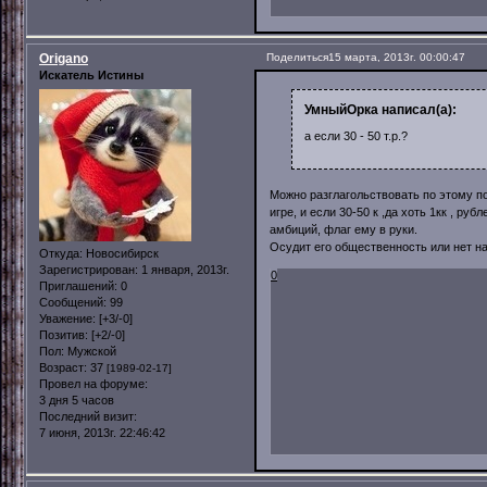
Origano
Поделиться
15 марта, 2013г. 00:00:47
Искатель Истины
УмныйОрка написал(а):
а если 30 - 50 т.р.?
Можно разглагольствовать по этому по
игре, и если 30-50 к ,да хоть 1кк , 
амбиций, флаг ему в руки.
Осудит его общественность или нет н
Откуда:
Новосибирск
Зарегистрирован
: 1 января, 2013г.
0
Приглашений:
0
Сообщений:
99
Уважение:
[+3/-0]
Позитив:
[+2/-0]
Пол:
Мужской
Возраст:
37
[1989-02-17]
Провел на форуме:
3 дня 5 часов
Последний визит:
7 июня, 2013г. 22:46:42