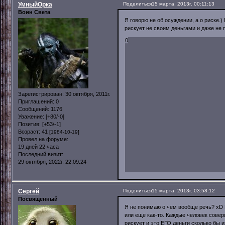
УмныйОрка
Поделиться
15 марта, 2013г. 00:11:13
Воин Света
Я говорю не об осуждении, а о риске.
рискует не своим деньгами и даже не
0
Зарегистрирован
: 30 октября, 2011г.
Приглашений:
0
Сообщений:
1176
Уважение:
[+80/-0]
Позитив:
[+53/-1]
Возраст:
41
[1984-10-19]
Провел на форуме:
19 дней 22 часа
Последний визит:
29 октября, 2022г. 22:09:24
Сергей
Поделиться
15 марта, 2013г. 03:58:12
Посвященный
Я не понимаю о чем вообще речь? xD 
или еще как-то. Каждые человек сове
рискует и это ЕГО деньги сколько бы 