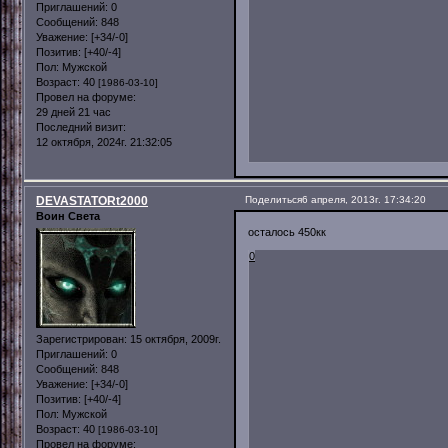
Приглашений:
0
Сообщений:
848
Уважение:
[+34/-0]
Позитив:
[+40/-4]
Пол:
Мужской
Возраст:
40
[1986-03-10]
Провел на форуме:
29 дней 21 час
Последний визит:
12 октября, 2024г. 21:32:05
DEVASTATORt2000
Поделиться
6 апреля, 2013г. 17:34:20
Воин Света
осталось 450кк
0
Зарегистрирован
: 15 октября, 2009г.
Приглашений:
0
Сообщений:
848
Уважение:
[+34/-0]
Позитив:
[+40/-4]
Пол:
Мужской
Возраст:
40
[1986-03-10]
Провел на форуме: