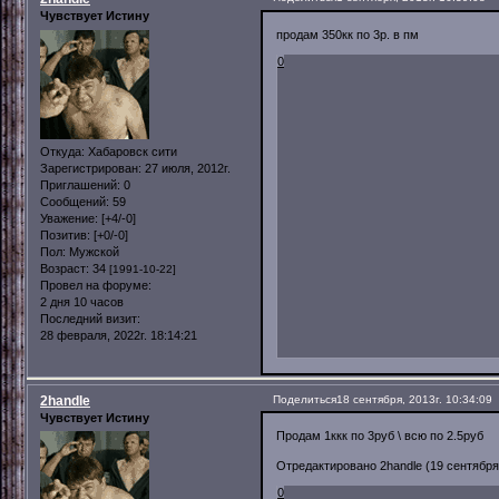
Чувствует Истину
продам 350кк по 3р. в пм
0
Откуда:
Хабаровск сити
Зарегистрирован
: 27 июля, 2012г.
Приглашений:
0
Сообщений:
59
Уважение:
[+4/-0]
Позитив:
[+0/-0]
Пол:
Мужской
Возраст:
34
[1991-10-22]
Провел на форуме:
2 дня 10 часов
Последний визит:
28 февраля, 2022г. 18:14:21
2handle
Поделиться
18 сентября, 2013г. 10:34:09
Чувствует Истину
Продам 1ккк по 3руб \ всю по 2.5руб
Отредактировано 2handle (19 сентября,
0