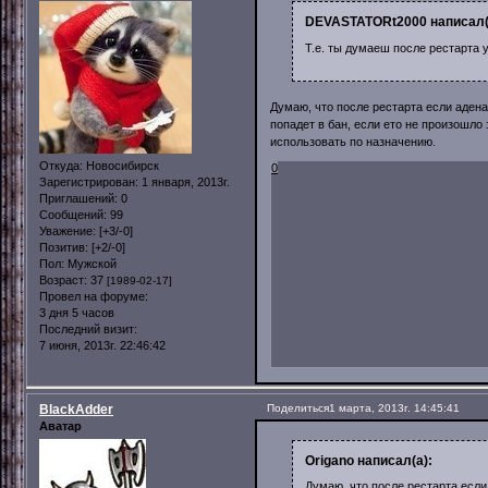
DEVASTATORt2000 написал(
Т.е. ты думаеш после рестарта у
Думаю, что после рестарта если адена
попадет в бан, если ето не произошло
использовать по назначению.
Откуда:
Новосибирск
0
Зарегистрирован
: 1 января, 2013г.
Приглашений:
0
Сообщений:
99
Уважение:
[+3/-0]
Позитив:
[+2/-0]
Пол:
Мужской
Возраст:
37
[1989-02-17]
Провел на форуме:
3 дня 5 часов
Последний визит:
7 июня, 2013г. 22:46:42
BlackAdder
Поделиться
1 марта, 2013г. 14:45:41
Аватар
Origano написал(а):
Думаю, что после рестарта если