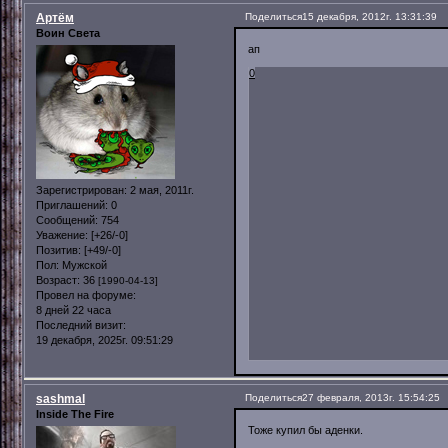
Артём
Поделиться
15 декабря, 2012г. 13:31:39
Воин Света
ап
0
Зарегистрирован
: 2 мая, 2011г.
Приглашений:
0
Сообщений:
754
Уважение:
[+26/-0]
Позитив:
[+49/-0]
Пол:
Мужской
Возраст:
36
[1990-04-13]
Провел на форуме:
8 дней 22 часа
Последний визит:
19 декабря, 2025г. 09:51:29
sashmal
Поделиться
27 февраля, 2013г. 15:54:25
Inside The Fire
Тоже купил бы аденки.