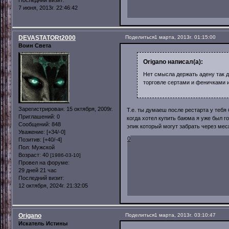
Последний визит:
7 июня, 2013г. 22:46:42
DEVASTATORt2000
Поделиться
1 марта, 2013г. 01:15:00
Воин Света
Origano написал(а):
Нет смысла держать адену так д
торговле сертами и феничками и
Зарегистрирован
: 15 октября, 2009г.
Т.е. ты думаеш после рестарта у тебя
Приглашений:
0
когда хотел купить баюма я уже был г
Сообщений:
848
эпик который могут забрать через мес
Уважение:
[+34/-0]
0
Позитив:
[+40/-4]
Пол:
Мужской
Возраст:
40
[1986-03-10]
Провел на форуме:
29 дней 21 час
Последний визит:
12 октября, 2024г. 21:32:05
Origano
Поделиться
1 марта, 2013г. 03:10:47
Искатель Истины