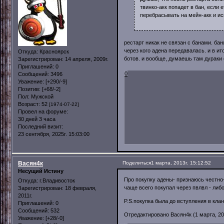
твинко-акк попадет в бан, если
перебрасывать на мейн-акк и ис
рестарт никак не связан с банами. бан
через кого адена передавалась. и в ит
Откуда:
Красноярск
ботов. и вообще, думаешь там дураки 
Зарегистрирован
: 14 апреля, 2009г.
Приглашений:
0
0
Сообщений:
3496
Уважение:
[+290/-9]
Позитив:
[+68/-2]
Пол:
Мужской
Возраст:
52
[1974-07-22]
Провел на форуме:
30 дней 3 часа
Последний визит:
23 сентября, 2025г. 15:03:00
Васян4к
Поделиться
1 марта, 2013г. 15:12:52
Несущий Истину
Про покупку адены- признаюсь честно
Откуда:
г.Владивосток
чаще всего покупал через пвлвл - либ
Зарегистрирован
: 18 февраля,
2011г.
P.S.покупка была до вступления в клан
Приглашений:
0
Сообщений:
532
Отредактировано Васян4к (1 марта, 201
Уважение:
[+28/-0]