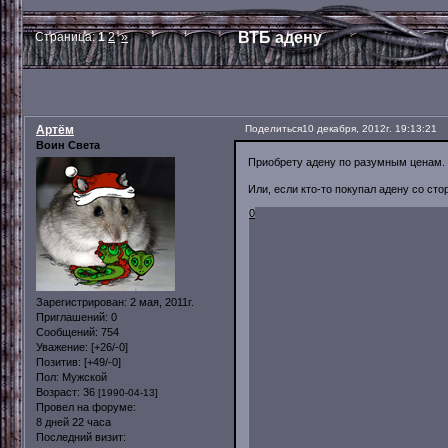
ВТБ адену
Страница:
1
2
»
Артём
Поделиться
10 декабря, 2012г. 19:13:21
Воин Света
Приобрету адену по разумным ценам.
Или, если кто-то покупал адену со ст
0
Зарегистрирован
: 2 мая, 2011г.
Приглашений:
0
Сообщений:
754
Уважение:
[+26/-0]
Позитив:
[+49/-0]
Пол:
Мужской
Возраст:
36
[1990-04-13]
Провел на форуме:
8 дней 22 часа
Последний визит: