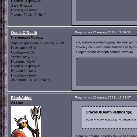
Провел на форуме:
3 дня 5 часов
Последний визит:
7 июня, 2013г. 22:46:42
OracleOfDeath
Поделиться
12 марта, 2013г. 11:59:31
Говорящий Правду
хм, я тоже покупал адену, но мое дост
Зарегистрирован
: 10 марта, 2013г.
почему бы и нет? пользовался услугам
Приглашений:
0
скорее всего нафармленная ботами.
Сообщений:
30
Уважение:
[+0/-0]
0
Позитив:
[+0/-0]
Провел на форуме:
9 часов 14 минут
Последний визит:
28 апреля, 2013г. 02:02:40
BlackAdder
Поделиться
12 марта, 2013г. 13:23:07
Аватар
OracleOfDeath написал(а):
если я хочу комфортно играть и 
в таком случае почему бы не воспольз