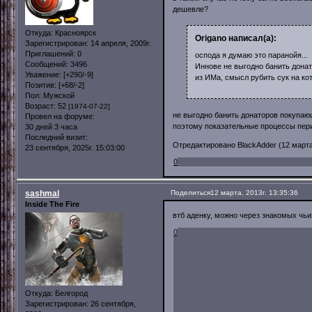
дешевле?
Откуда:
Красноярск
Origano написал(а):
Зарегистрирован
: 14 апреля, 2009г.
Приглашений:
0
оспода я думаю это паранойя...
Сообщений:
3496
Иннове не выгодно банить донат
Уважение:
[+290/-9]
из ИМа, смысл рубить сук на к
Позитив:
[+68/-2]
Пол:
Мужской
Возраст:
52
[1974-07-22]
не выгодно банить донаторов покупающ
Провел на форуме:
поэтому показательные процессы пери
30 дней 3 часа
Последний визит:
Отредактировано BlackAdder (12 марта,
23 сентября, 2025г. 15:03:00
0
sashmal
Поделиться
12 марта, 2013г. 13:35:36
Inside The Fire
втб аденку, можно через знакомых чьи
0
Откуда:
Белгород
Зарегистрирован
: 26 сентября,