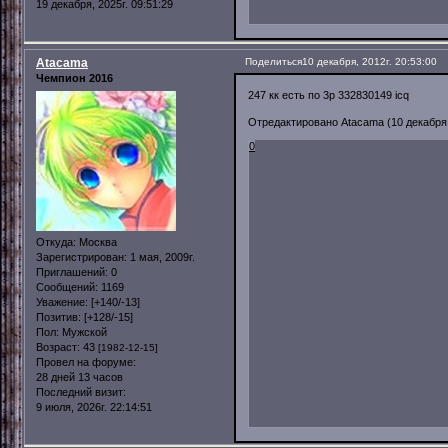
19 декабря, 2025г. 09:51:29
Atacama
Поделиться
10 декабря, 2012г. 20:53:00
Чемпион 2016
247 кк есть по 3р 332830149 icq
Отредактировано Atacama (10 декабря, 
0
Откуда:
Москва
Зарегистрирован
: 1 мая, 2009г.
Приглашений:
0
Сообщений:
1169
Уважение:
[+140/-13]
Позитив:
[+128/-15]
Пол:
Мужской
Возраст:
43
[1982-12-15]
Провел на форуме:
28 дней 13 часов
Последний визит:
9 июля, 2026г. 22:14:51