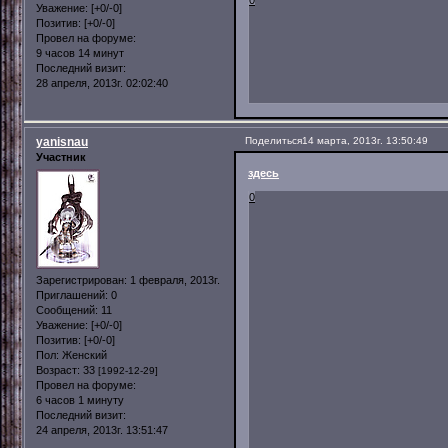
0
Уважение:
[+0/-0]
Позитив:
[+0/-0]
Провел на форуме:
9 часов 14 минут
Последний визит:
28 апреля, 2013г. 02:02:40
yanisnau
Поделиться
14 марта, 2013г. 13:50:49
Участник
здесь
0
Зарегистрирован
: 1 февраля, 2013г.
Приглашений:
0
Сообщений:
11
Уважение:
[+0/-0]
Позитив:
[+0/-0]
Пол:
Женский
Возраст:
33
[1992-12-29]
Провел на форуме:
6 часов 1 минуту
Последний визит:
24 апреля, 2013г. 13:51:47