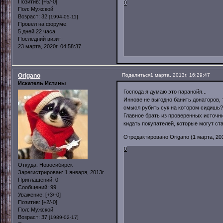
Позитив:
[+5/-0]
0
Пол:
Мужской
Возраст:
32
[1994-05-11]
Провел на форуме:
5 дней 22 часа
Последний визит:
23 марта, 2020г. 04:58:37
Origano
Поделиться
1 марта, 2013г. 16:29:47
Искатель Истины
Господа я думаю это паранойя...
Иннове не выгодно банить донаторов,
смысл рубить сук на котором сидишь?
Главное брать из проверенных источни
кидать покупателей, которые могут с
Отредактировано Origano (1 марта, 201
0
Откуда:
Новосибирск
Зарегистрирован
: 1 января, 2013г.
Приглашений:
0
Сообщений:
99
Уважение:
[+3/-0]
Позитив:
[+2/-0]
Пол:
Мужской
Возраст:
37
[1989-02-17]