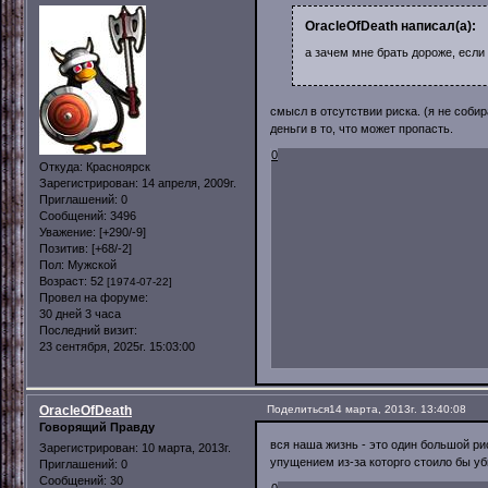
OracleOfDeath написал(а):
а зачем мне брать дороже, есл
смысл в отсутствии риска. (я не соб
деньги в то, что может пропасть.
0
Откуда:
Красноярск
Зарегистрирован
: 14 апреля, 2009г.
Приглашений:
0
Сообщений:
3496
Уважение:
[+290/-9]
Позитив:
[+68/-2]
Пол:
Мужской
Возраст:
52
[1974-07-22]
Провел на форуме:
30 дней 3 часа
Последний визит:
23 сентября, 2025г. 15:03:00
OracleOfDeath
Поделиться
14 марта, 2013г. 13:40:08
Говорящий Правду
вся наша жизнь - это один большой рис
Зарегистрирован
: 10 марта, 2013г.
упущением из-за которго стоило бы уб
Приглашений:
0
Сообщений:
30