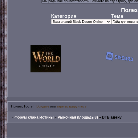
Полез
Категория
Тема
Привет, Гость!
Войдите
или
зарегистрируйтесь
.
»
Форум клана Истины
»
Рыночная площадь 8)
»
ВТБ адену