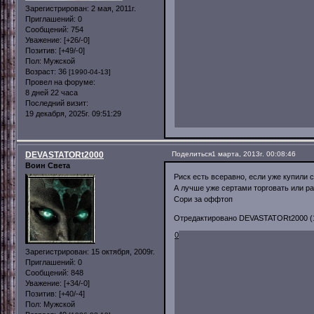
Зарегистрирован
: 2 мая, 2011г.
Приглашений:
0
Сообщений:
754
Уважение:
[+26/-0]
Позитив:
[+49/-0]
Пол:
Мужской
Возраст:
36
[1990-04-13]
Провел на форуме:
8 дней 22 часа
Последний визит:
19 декабря, 2025г. 09:51:29
DEVASTATORt2000
Поделиться
1 марта, 2013г. 00:08:46
Воин Света
Риск есть всеравно, если уже купили 
А лучше уже сертами торговать или ра
Сори за оффтоп
Отредактировано DEVASTATORt2000 (1 
0
Зарегистрирован
: 15 октября, 2009г.
Приглашений:
0
Сообщений:
848
Уважение:
[+34/-0]
Позитив:
[+40/-4]
Пол:
Мужской