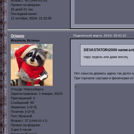
Возраст:
40
[1986-03-10]
Провел на форуме:
29 дней 21 час
Последний визит:
12 октября, 2024г. 21:32:05
Origano
Поделиться
1 марта, 2013г. 00:41:22
Искатель Истины
DEVASTATORt2000 написал(
пару недель или даже месяц.
Нет смысла держать адену так долго н
При торговле сертами и феничками из
0
Откуда:
Новосибирск
Зарегистрирован
: 1 января, 2013г.
Приглашений:
0
Сообщений:
99
Уважение:
[+3/-0]
Позитив:
[+2/-0]
Пол:
Мужской
Возраст:
37
[1989-02-17]
Провел на форуме:
3 дня 5 часов