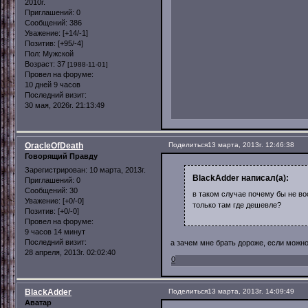
2010г.
Приглашений:
0
Сообщений:
386
Уважение:
[+14/-1]
Позитив:
[+95/-4]
Пол:
Мужской
Возраст:
37
[1988-11-01]
Провел на форуме:
10 дней 9 часов
Последний визит:
30 мая, 2026г. 21:13:49
OracleOfDeath
Поделиться
13 марта, 2013г. 12:46:38
Говорящий Правду
Зарегистрирован
: 10 марта, 2013г.
BlackAdder написал(а):
Приглашений:
0
Сообщений:
30
в таком случае почему бы не во
Уважение:
[+0/-0]
только там где дешевле?
Позитив:
[+0/-0]
Провел на форуме:
9 часов 14 минут
Последний визит:
а зачем мне брать дороже, если можн
28 апреля, 2013г. 02:02:40
0
BlackAdder
Поделиться
13 марта, 2013г. 14:09:49
Аватар