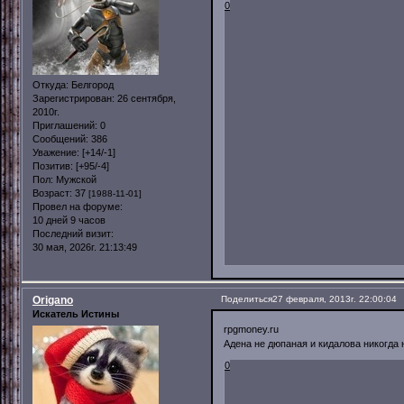
0
Откуда:
Белгород
Зарегистрирован
: 26 сентября,
2010г.
Приглашений:
0
Сообщений:
386
Уважение:
[+14/-1]
Позитив:
[+95/-4]
Пол:
Мужской
Возраст:
37
[1988-11-01]
Провел на форуме:
10 дней 9 часов
Последний визит:
30 мая, 2026г. 21:13:49
Origano
Поделиться
27 февраля, 2013г. 22:00:04
Искатель Истины
rpgmoney.ru
Адена не дюпаная и кидалова никогда 
0