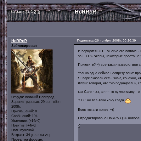
HoRRoR
Страница:
1
2
»
HoRRoR
Поделиться
26 ноября, 2008г. 00:26:39
Заблокирован
И вернулся ОН... Многие его боялись, 
за ЕГО % экспы, некоторые просто не 
Приютите? =) все-таки я взвесил все з
только одно сейчас неопределено: пр
Я: варк сказали есть, знаю, конечно, 
Флэш: говорит, что тир поднадоел, и,
как Саня - хз, а я - что нужно клану, то 
Откуда:
Великий Новгород
З.Ы.: но все-таки хочу глада
Зарегистрирован
: 29 сентября,
2008г.
Всем кстати привет=))
Приглашений:
0
Сообщений:
194
Отредактировано HoRRoR (26 ноября, 2
Уважение:
[+14/-0]
Позитив:
[+4/-0]
0
Пол:
Мужской
Возраст:
34
[1992-03-21]
Провел на форуме: