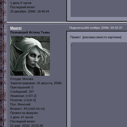
1 день 0 часов
Последний визит:
25 декабря, 2008г. 18:46:44
Maaret
Поделиться
26 ноября, 2008г. 00:32:37
Познавший Истину Тьмы
Привет [реклама вместо картинки]
0
Откуда:
Москва
Зарегистрирован
: 25 августа, 2008г.
Приглашений:
0
Сообщений:
197
Уважение:
[+47/-2]
Позитив:
[+114/-2]
Пол:
Женский
Возраст:
44
[1982-06-16]
Провел на форуме:
1 день 14 часов
Последний визит:
21 мая, 2010г. 15:52:46