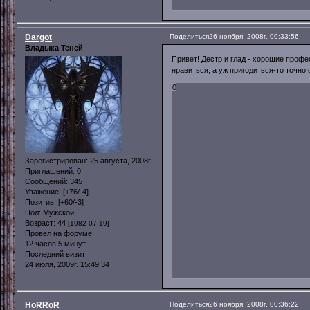
Dargot
Поделиться
26 ноября, 2008г. 00:33:56
Владыка Теней
Привет! Дестр и глад - хорошие профес
нравиться, а уж пригодиться-то точн
0
Зарегистрирован
: 25 августа, 2008г.
Приглашений:
0
Сообщений:
345
Уважение:
[+76/-4]
Позитив:
[+60/-3]
Пол:
Мужской
Возраст:
44
[1982-07-19]
Провел на форуме:
12 часов 5 минут
Последний визит:
24 июля, 2009г. 15:49:34
HoRRoR
Поделиться
26 ноября, 2008г. 00:36:22