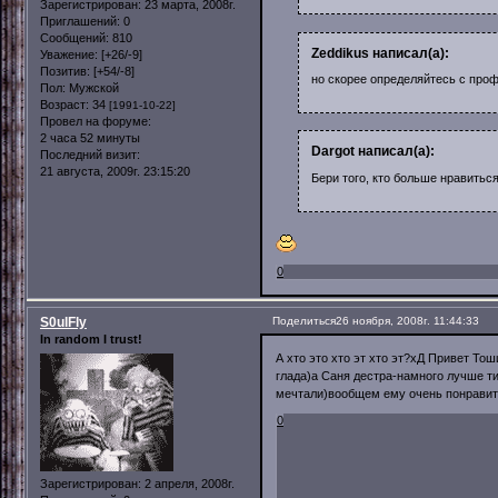
Зарегистрирован
: 23 марта, 2008г.
Приглашений:
0
Сообщений:
810
Zeddikus написал(а):
Уважение:
[+26/-9]
Позитив:
[+54/-8]
но скорее определяйтесь с про
Пол:
Мужской
Возраст:
34
[1991-10-22]
Провел на форуме:
2 часа 52 минуты
Dargot написал(а):
Последний визит:
21 августа, 2009г. 23:15:20
Бери того, кто больше нравитьс
0
S0ulFly
Поделиться
26 ноября, 2008г. 11:44:33
In random I trust!
А хто это хто эт хто эт?хД Привет Тош
глада)а Саня дестра-намного лучше т
мечтали)вообщем ему очень понрави
0
Зарегистрирован
: 2 апреля, 2008г.