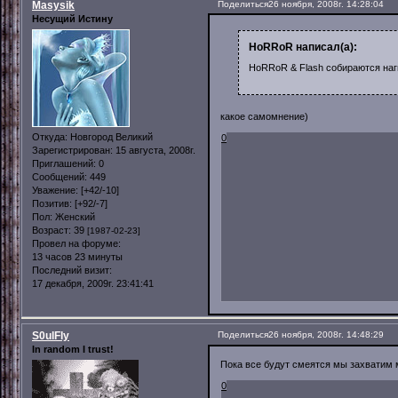
Masysik
Поделиться
26 ноября, 2008г. 14:28:04
Несущий Истину
HoRRoR написал(а):
HoRRoR & Flash собираются наг
какое самомнение)
Откуда:
Новгород Великий
0
Зарегистрирован
: 15 августа, 2008г.
Приглашений:
0
Сообщений:
449
Уважение:
[+42/-10]
Позитив:
[+92/-7]
Пол:
Женский
Возраст:
39
[1987-02-23]
Провел на форуме:
13 часов 23 минуты
Последний визит:
17 декабря, 2009г. 23:41:41
S0ulFly
Поделиться
26 ноября, 2008г. 14:48:29
In random I trust!
Пока все будут смеятся мы захватим 
0