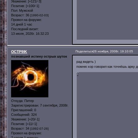
Уважение:
[+121/-3]
Позитив:
[+100/-1]
Пол:
Мужской
Возраст:
36
[1990-02-03]
Провел на форуме:
14 дней 1 час
Последний визит:
13 июля, 2026г. 16:32:23
OCTP9IK
Поделиться
26 ноября, 2008г. 19:10:05
познавший истину острых шуток
рад видеть )
помню хор говорил как точнёшь арку д
0
Откуда:
Питер
Зарегистрирован
: 7 сентября, 2008г.
Приглашений:
0
Сообщений:
324
Уважение:
[+20/-1]
Позитив:
[+11/-1]
Возраст:
34
[1992-07-26]
Провел на форуме:
7 часов 1 минуту