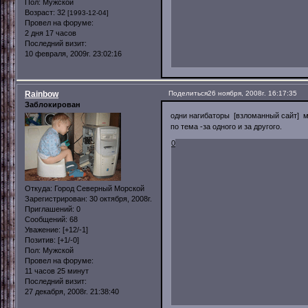
Пол:
Мужской
Возраст:
32
[1993-12-04]
Провел на форуме:
2 дня 17 часов
Последний визит:
10 февраля, 2009г. 23:02:16
Rainbow
Поделиться
26 ноября, 2008г. 16:17:35
Заблокирован
одни нагибаторы [взломанный сайт] 
по тема -за одного и за другого.
0
Откуда:
Город Северный Морской
Зарегистрирован
: 30 октября, 2008г.
Приглашений:
0
Сообщений:
68
Уважение:
[+12/-1]
Позитив:
[+1/-0]
Пол:
Мужской
Провел на форуме:
11 часов 25 минут
Последний визит:
27 декабря, 2008г. 21:38:40