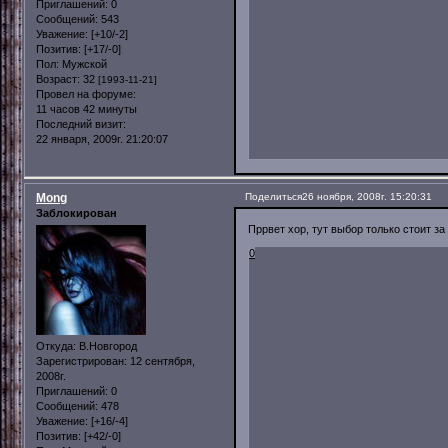
Приглашений:
0
Сообщений:
543
Уважение:
[+10/-2]
Позитив:
[+17/-0]
Пол:
Мужской
Возраст:
32
[1993-11-21]
Провел на форуме:
11 часов 42 минуты
Последний визит:
22 января, 2009г. 21:20:07
Mong
Поделиться
26 ноября, 2008г. 15:20:31
Заблокирован
Пррвет хор, тут выбор только стоит за 
0
Откуда:
В.Новгород
Зарегистрирован
: 12 сентября,
2008г.
Приглашений:
0
Сообщений:
478
Уважение:
[+16/-4]
Позитив:
[+42/-0]