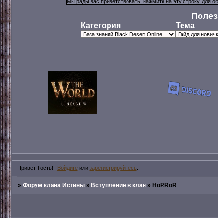
Полез
Категория
Тема
Привет, Гость!
Войдите
или
зарегистрируйтесь
.
»
Форум клана Истины
»
Вступление в клан
»
HoRRoR