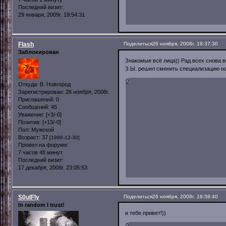
Последний визит:
29 января, 2009г. 19:54:31
Flash
Поделиться
26 ноября, 2008г. 19:37:30
Заблокирован
Знакомые всё лица)) Рад всех снова в
З.Ы. решил сменить специализацию наги
0
Откуда:
В. Новгород
Зарегистрирован
: 26 ноября, 2008г.
Приглашений:
0
Сообщений:
45
Уважение:
[+3/-0]
Позитив:
[+13/-0]
Пол:
Мужской
Возраст:
37
[1988-12-30]
Провел на форуме:
7 часов 48 минут
Последний визит:
17 декабря, 2008г. 23:05:53
S0ulFly
Поделиться
26 ноября, 2008г. 19:38:40
In random I trust!
и тебе привет!))
0