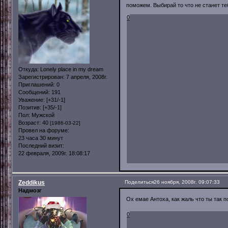
поможем. Выбирай то что не станет теб
0
Откуда:
Lonely place in my dream
Зарегистрирован
: 7 апреля, 2008г.
Приглашений:
0
Сообщений:
191
Уважение:
[+31/-1]
Позитив:
[+35/-1]
Пол:
Мужской
Возраст:
40
[1986-03-22]
Провел на форуме:
23 часа 30 минут
Последний визит:
22 февраля, 2009г. 18:08:17
Zeddikus
Поделиться
26 ноября, 2008г. 09:07:33
Надмозг
Ох емае Антоха, как жаль что ты так 
0