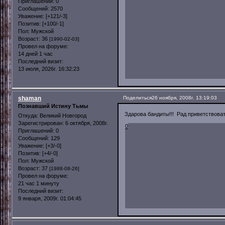
Приглашений:
0
Сообщений:
2570
Уважение:
[+121/-3]
Позитив:
[+100/-1]
Пол:
Мужской
Возраст:
36
[1990-02-03]
Провел на форуме:
14 дней 1 час
Последний визит:
13 июля, 2026г. 16:32:23
shaman
Поделиться
26 ноября, 2008г. 13:19:03
Познавший Истину Тьмы
Здарова бандиты!!! Рад приветствоват
Откуда:
Великий Новгород
Зарегистрирован
: 6 октября, 2008г.
0
Приглашений:
0
Сообщений:
129
Уважение:
[+3/-0]
Позитив:
[+4/-0]
Пол:
Мужской
Возраст:
37
[1988-08-26]
Провел на форуме:
21 час 1 минуту
Последний визит:
9 января, 2009г. 01:04:45