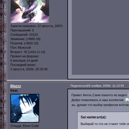
Зарегистрирован
: 22 августа, 2007г.
Приглашений:
0
Сообщений:
10124
Уважение:
[+869/-16]
Позитив:
[+803/-22]
Пол:
Мужской
Возраст:
42
[1983-11-18]
Провел на форуме:
5 месяцев 14 дней
Последний визит:
2 августа, 2026г. 20:33:40
Blazzz
Поделиться
26 ноября, 2008г. 11:13:55
Квас
Привет Антох,Саню покачто не видел
Добро пожаловать в наш коллектив
зы. думаю что выбор професии всётак
Sai написал(а):
Выбирай то что не станет тебе о
Откуда:
Elven Guild