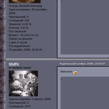
Откуда:
Великий Новгород
Зарегистрирован
: 29 сентября,
2008г.
Приглашений:
0
Сообщений:
194
Уважение:
[+14/-0]
Позитив:
[+4/-0]
Пол:
Мужской
Возраст:
34
[1992-03-21]
Провел на форуме:
1 день 0 часов
Последний визит:
25 декабря, 2008г. 18:46:44
S0ulFly
Поделиться
26 ноября, 2008г. 16:50:07
In random I trust!
Welcome!
0
Зарегистрирован
: 2 апреля, 2008г.
Приглашений:
0
Сообщений:
2570