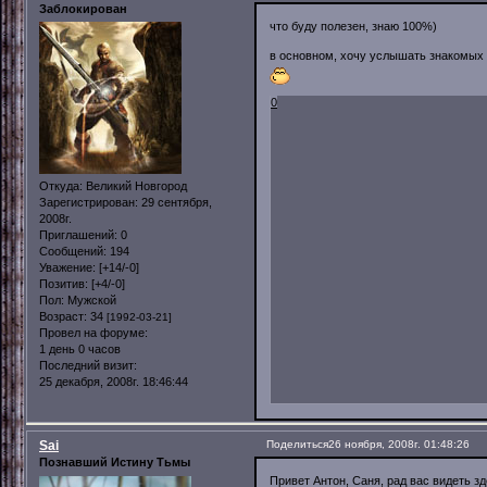
Заблокирован
что буду полезен, знаю 100%)
в основном, хочу услышать знакомых 
0
Откуда:
Великий Новгород
Зарегистрирован
: 29 сентября,
2008г.
Приглашений:
0
Сообщений:
194
Уважение:
[+14/-0]
Позитив:
[+4/-0]
Пол:
Мужской
Возраст:
34
[1992-03-21]
Провел на форуме:
1 день 0 часов
Последний визит:
25 декабря, 2008г. 18:46:44
Sai
Поделиться
26 ноября, 2008г. 01:48:26
Познавший Истину Тьмы
Привет Антон, Саня, рад вас видеть зд