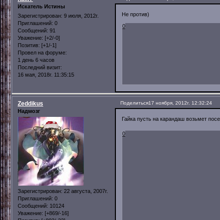
Искатель Истины
Не против)
Зарегистрирован
: 9 июля, 2012г.
Приглашений:
0
0
Сообщений:
91
Уважение:
[+2/-0]
Позитив:
[+1/-1]
Провел на форуме:
1 день 6 часов
Последний визит:
16 мая, 2018г. 11:35:15
Zeddikus
Поделиться
17 ноября, 2012г. 12:32:24
Надмозг
Гайка пусть на карандаш возьмет по
0
Зарегистрирован
: 22 августа, 2007г.
Приглашений:
0
Сообщений:
10124
Уважение:
[+869/-16]