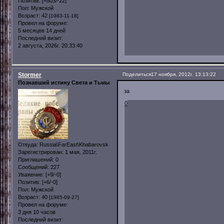
Позитив:
[+803/-22]
Пол:
Мужской
Возраст:
42
[1983-11-18]
Провел на форуме:
5 месяцев 14 дней
Последний визит:
2 августа, 2026г. 20:33:40
Stormer
Поделиться
17 ноября, 2012г. 13:13:22
Познавший истину Света и Тьмы
за
0
Откуда:
Russia\FarEast\Khabarovsk
Зарегистрирован
: 1 мая, 2011г.
Приглашений:
0
Сообщений:
227
Уважение:
[+9/-0]
Позитив:
[+6/-0]
Пол:
Мужской
Возраст:
40
[1985-09-27]
Провел на форуме:
3 дня 10 часов
Последний визит: