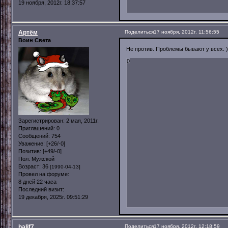
19 ноября, 2012г. 18:37:57
Артём
Поделиться
17 ноября, 2012г. 11:56:55
Воин Света
Не против. Проблемы бывают у всех. )
0
Зарегистрирован
: 2 мая, 2011г.
Приглашений:
0
Сообщений:
754
Уважение:
[+26/-0]
Позитив:
[+49/-0]
Пол:
Мужской
Возраст:
36
[1990-04-13]
Провел на форуме:
8 дней 22 часа
Последний визит:
19 декабря, 2025г. 09:51:29
halif7
Поделиться
17 ноября, 2012г. 12:18:59