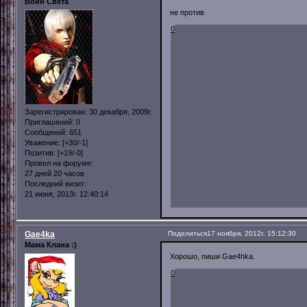
Воин Света
не против
0
Зарегистрирован
: 30 декабря, 2009г.
Приглашений:
0
Сообщений:
651
Уважение:
[+30/-1]
Позитив:
[+19/-0]
Провел на форуме:
27 дней 20 часов
Последний визит:
21 июня, 2013г. 12:40:14
Gae4ka
Поделиться
17 ноября, 2012г. 15:12:30
Мама Клана :)
Хорошо, пиши Gae4hka.
0