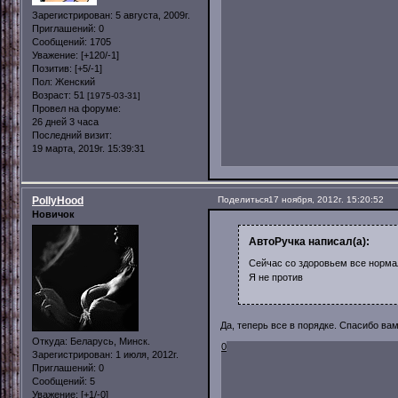
Зарегистрирован
: 5 августа, 2009г.
Приглашений:
0
Сообщений:
1705
Уважение:
[+120/-1]
Позитив:
[+5/-1]
Пол:
Женский
Возраст:
51
[1975-03-31]
Провел на форуме:
26 дней 3 часа
Последний визит:
19 марта, 2019г. 15:39:31
PollyHood
Поделиться
17 ноября, 2012г. 15:20:52
Новичок
АвтоРучка написал(а):
Сейчас со здоровьем все норм
Я не против
Да, теперь все в порядке. Спасибо ва
Откуда:
Беларусь, Минск.
0
Зарегистрирован
: 1 июля, 2012г.
Приглашений:
0
Сообщений:
5
Уважение:
[+1/-0]