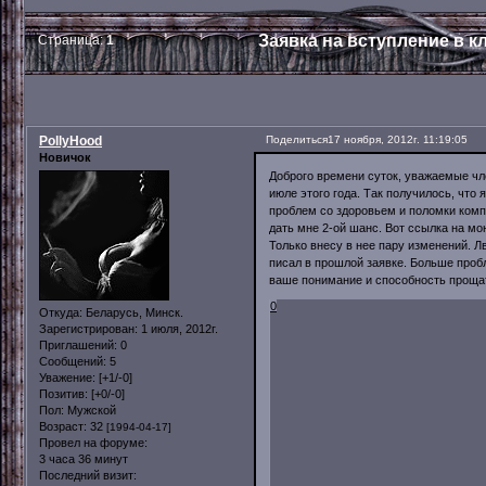
Заявка на вступление в 
Страница:
1
PollyHood
Поделиться
17 ноября, 2012г. 11:19:05
Новичок
Доброго времени суток, уважаемые чле
июле этого года. Так получилось, что 
проблем со здоровьем и поломки компь
дать мне 2-ой шанс. Вот ссылка на м
Только внесу в нее пару изменений. Л
писал в прошлой заявке. Больше пробл
ваше понимание и способность прощат
0
Откуда:
Беларусь, Минск.
Зарегистрирован
: 1 июля, 2012г.
Приглашений:
0
Сообщений:
5
Уважение:
[+1/-0]
Позитив:
[+0/-0]
Пол:
Мужской
Возраст:
32
[1994-04-17]
Провел на форуме:
3 часа 36 минут
Последний визит: