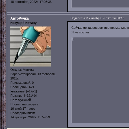
18 сентября, 2022г. 17:03:36
АвтоРучка
Поделиться
17 ноября, 2012г. 14:33:16
Несущий Истину
Сейчас со здоровьем все нормально 
Я не против
0
Откуда:
Москва
Зарегистрирован
: 13 февраля,
2011г.
Приглашений:
0
Сообщений:
621
Уважение:
[+17/-1]
Позитив:
[+121/-0]
Пол:
Мужской
Провел на форуме:
16 дней 17 часов
Последний визит:
14 декабря, 2018г. 15:59:59