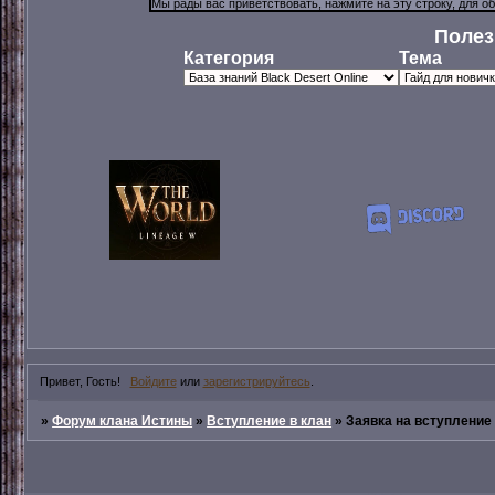
Полез
Категория
Тема
Привет, Гость!
Войдите
или
зарегистрируйтесь
.
»
Форум клана Истины
»
Вступление в клан
»
Заявка на вступление