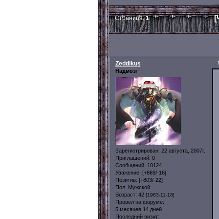
[
Страница:
1
Zeddikus
Надмозг
Зарегистрирован
: 22 августа, 2007г.
Приглашений:
0
Сообщений:
10124
Уважение:
[+869/-16]
Позитив:
[+803/-22]
Пол:
Мужской
Возраст:
42
[1983-11-18]
Провел на форуме:
5 месяцев 14 дней
Последний визит: