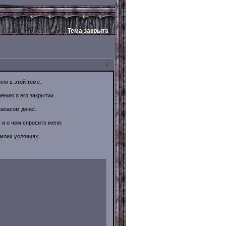
Тема закрыта
1
ли в этой теме.
ению о его закрытии.
запасом денег.
 и о чем спросите меня.
 моих условиях.