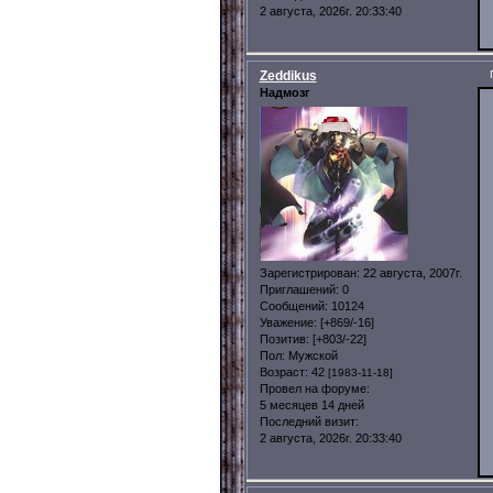
2 августа, 2026г. 20:33:40
Zeddikus
Надмозг
Зарегистрирован
: 22 августа, 2007г.
Приглашений:
0
Сообщений:
10124
Уважение:
[+869/-16]
Позитив:
[+803/-22]
Пол:
Мужской
Возраст:
42
[1983-11-18]
Провел на форуме:
5 месяцев 14 дней
Последний визит:
2 августа, 2026г. 20:33:40