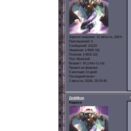
Зарегистрирован
: 22 августа, 2007г.
Приглашений:
0
Сообщений:
10124
Уважение:
[+869/-16]
Позитив:
[+803/-22]
Пол:
Мужской
Возраст:
42
[1983-11-18]
Провел на форуме:
5 месяцев 14 дней
Последний визит:
2 августа, 2026г. 20:33:40
Zeddikus
Надмозг