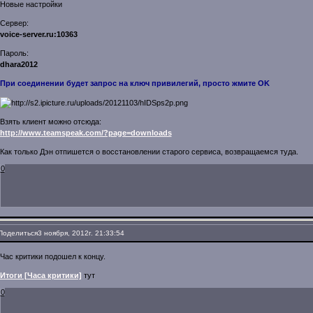
Новые настройки
Сервер:
voice-server.ru:10363
Пароль:
dhara2012
При соединении будет запрос на ключ привилегий, просто жмите OK
Взять клиент можно отсюда:
http://www.teamspeak.com/?page=downloads
Как только Дэн отпишется о восстановлении старого сервиса, возвращаемся туда.
0
Поделиться
3 ноября, 2012г. 21:33:54
Час критики подошел к концу.
Итоги [Часа критики]
тут
0