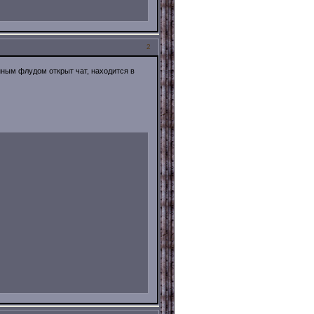
2
ным флудом открыт чат, находится в