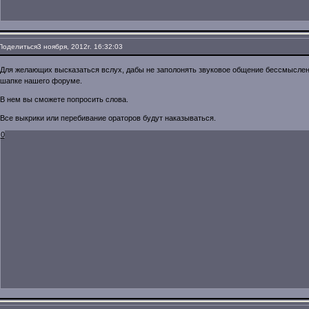
Поделиться
3 ноября, 2012г. 16:32:03
Для желающих высказаться вслух, дабы не заполонять звуковое общение бессмыслен
шапке нашего форуме.
В нем вы сможете попросить слова.
Все выкрики или перебивание ораторов будут наказываться.
0