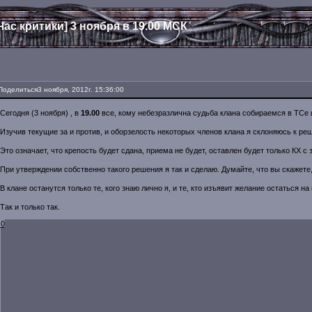
Час критики] 3 ноября в 19.00 МСК
Поделиться
3 ноября, 2012г. 15:36:00
Сегодня (3 ноября) , в
19.00
все, кому небезразлична судьба клана собираемся в ТСе и
Изучив текущие за и против, и оборзелость некоторых членов клана я склоняюсь к реш
Это означает, что крепость будет сдана, приема не будет, оставлен будет только КХ с 
При утверждении собственно такого решения я так и сделаю. Думайте, что вы скажете,
В клане останутся только те, кого знаю лично я, и те, кто изъявит желание остаться на
Так и только так.
0