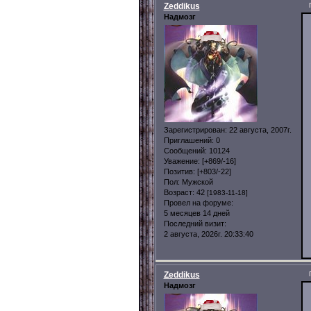
Zeddikus
Надмозг
Зарегистрирован
: 22 августа, 2007г.
Приглашений:
0
Сообщений:
10124
Уважение:
[+869/-16]
Позитив:
[+803/-22]
Пол:
Мужской
Возраст:
42
[1983-11-18]
Провел на форуме:
5 месяцев 14 дней
Последний визит:
2 августа, 2026г. 20:33:40
Zeddikus
Надмозг