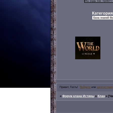
Категория
Привет, Гость!
Войдите
или
зарегистрир
»
Форум клана Истины
»
Клан
»
[Ча