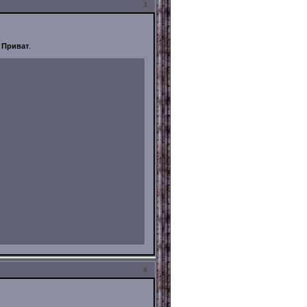
3
у
Приват
.
4