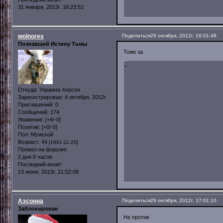
31 января, 2013г. 18:23:52
wolnores
Поделиться
29 октября, 2012г. 16:01:48
Познавший Истину Тьмы
Тоже за
0
Откуда:
Украина Херсон
Зарегистрирован
: 4 октября, 2012г.
Приглашений:
0
Сообщений:
174
Уважение:
[+4/-0]
Позитив:
[+0/-0]
Пол:
Мужской
Возраст:
44
[1981-11-25]
Провел на форуме:
2 дня 8 часов
Последний визит:
13 июня, 2013г. 21:52:08
Аэсонна
Поделиться
29 октября, 2012г. 17:01:10
Заблокирован
Не против