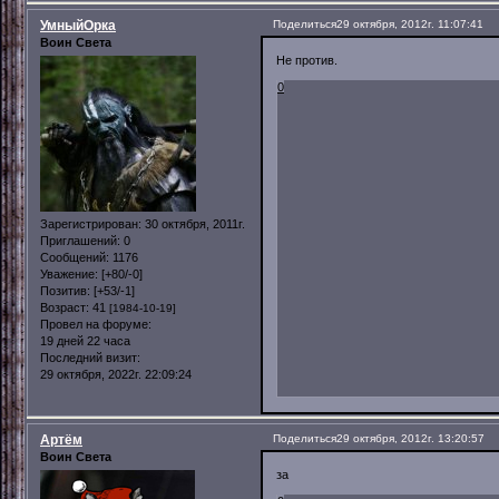
УмныйОрка
Поделиться
29 октября, 2012г. 11:07:41
Воин Света
Не против.
0
Зарегистрирован
: 30 октября, 2011г.
Приглашений:
0
Сообщений:
1176
Уважение:
[+80/-0]
Позитив:
[+53/-1]
Возраст:
41
[1984-10-19]
Провел на форуме:
19 дней 22 часа
Последний визит:
29 октября, 2022г. 22:09:24
Артём
Поделиться
29 октября, 2012г. 13:20:57
Воин Света
за