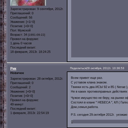
Зарегистрирован
: 9 сентября, 2012г.
Приглашений:
0
Сообщений:
56
Уважение:
[+1/-0]
Позитив:
[+0/-0]
Пол:
Мужской
Возраст:
34
[1991-09-22]
Провел на форуме:
1 день 0 часов
Последний визит:
18 февраля, 2013г. 18:24:25
Рик
Поделиться
29 октября, 2012г. 10:36:53
Новичок
Всем привет еще раз.
Зарегистрирован
: 28 октября, 2012г.
С уставом клана знаком.
Приглашений:
0
Твинки есть два ИСЫ 92 и 85 ( Nerae ),
Сообщений:
2
Уважение:
[+0/-0]
Не в каких противоправных действиях
Позитив:
[+0/-0]
Чужое имущество не беру, на рынке 
Провел на форуме:
Состоял в клане " НЕБЕСА ", КЛ ( Галх
49 минут
Дом,семья,работа.
Последний визит:
1 февраля, 2013г. 22:54:19
P.S. сегодня 29.октября 2012г. уезжа
0