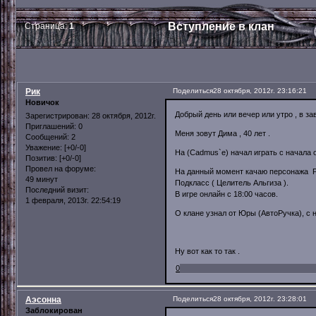
Вступление в клан
Страница:
1
Рик
Поделиться
28 октября, 2012г. 23:16:21
Новичок
Добрый день или вечер или утро , в за
Зарегистрирован
: 28 октября, 2012г.
Приглашений:
0
Меня зовут Дима , 40 лет .
Сообщений:
2
Уважение:
[+0/-0]
На (Cadmus`e) начал играть с начала 
Позитив:
[+0/-0]
Провел на форуме:
На данный момент качаю персонажа Рик
49 минут
Подкласс ( Целитель Альгиза ).
Последний визит:
В игре онлайн с 18:00 часов.
1 февраля, 2013г. 22:54:19
О клане узнал от Юры (АвтоРучка), с 
Ну вот как то так .
0
Аэсонна
Поделиться
28 октября, 2012г. 23:28:01
Заблокирован