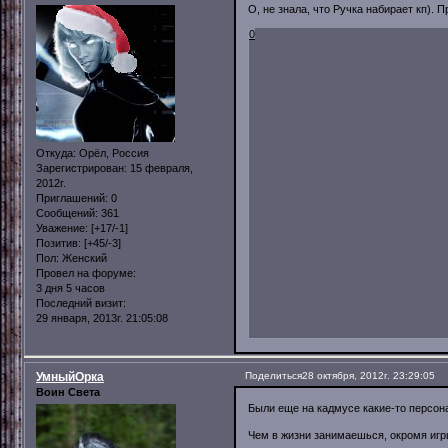
О, не знала, что Ручка набирает кп).
0
Откуда:
Орёл, Россия
Зарегистрирован
: 15 февраля,
2012г.
Приглашений:
0
Сообщений:
361
Уважение:
[+17/-1]
Позитив:
[+45/-3]
Пол:
Женский
Провел на форуме:
3 дня 5 часов
Последний визит:
29 января, 2013г. 21:05:08
УмныйОрка
Поделиться
28 октября, 2012г. 23:29:05
Воин Света
Были еще на кадмусе какие-то персона
Чем в жизни занимаешься, окромя игр