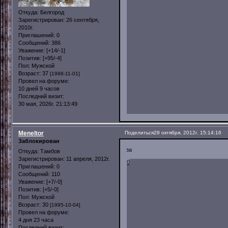
Откуда:
Белгород
Зарегистрирован
: 26 сентября,
2010г.
Приглашений:
0
Сообщений:
386
Уважение:
[+14/-1]
Позитив:
[+95/-4]
Пол:
Мужской
Возраст:
37
[1988-11-01]
Провел на форуме:
10 дней 9 часов
Последний визит:
30 мая, 2026г. 21:13:49
Meneltor
Поделиться
29 октября, 2012г. 15:14:16
Заблокирован
за
Откуда:
Тамбов
Зарегистрирован
: 11 апреля, 2012г.
0
Приглашений:
0
Сообщений:
110
Уважение:
[+7/-0]
Позитив:
[+5/-0]
Пол:
Мужской
Возраст:
30
[1995-10-04]
Провел на форуме:
4 дня 23 часа
Последний визит: