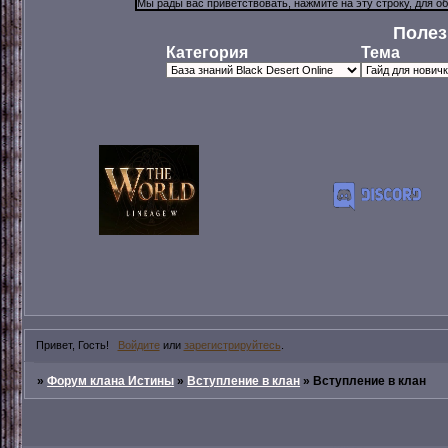
Полез
Категория
Тема
Привет, Гость!
Войдите
или
зарегистрируйтесь
.
»
Форум клана Истины
»
Вступление в клан
»
Вступление в клан