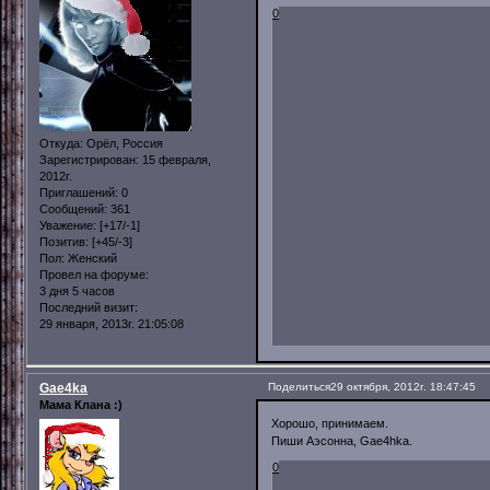
0
Откуда:
Орёл, Россия
Зарегистрирован
: 15 февраля,
2012г.
Приглашений:
0
Сообщений:
361
Уважение:
[+17/-1]
Позитив:
[+45/-3]
Пол:
Женский
Провел на форуме:
3 дня 5 часов
Последний визит:
29 января, 2013г. 21:05:08
Gae4ka
Поделиться
29 октября, 2012г. 18:47:45
Мама Клана :)
Хорошо, принимаем.
Пиши Аэсонна, Gae4hka.
0