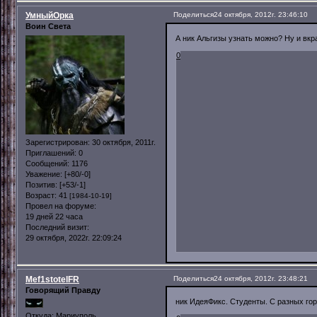
УмныйОрка
Поделиться
24 октября, 2012г. 23:46:10
Воин Света
А ник Альгизы узнать можно? Ну и вкр
0
Зарегистрирован
: 30 октября, 2011г.
Приглашений:
0
Сообщений:
1176
Уважение:
[+80/-0]
Позитив:
[+53/-1]
Возраст:
41
[1984-10-19]
Провел на форуме:
19 дней 22 часа
Последний визит:
29 октября, 2022г. 22:09:24
Mef1stotelFR
Поделиться
24 октября, 2012г. 23:48:21
Говорящий Правду
ник ИдеяФикс. Студенты. С разных гор
Откуда:
Мариуполь