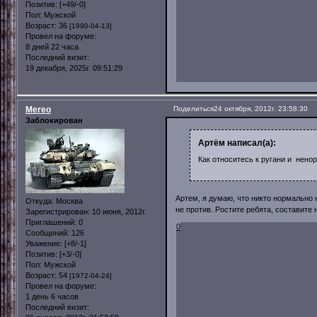
Позитив:
[+49/-0]
Пол:
Мужской
Возраст:
36
[1990-04-13]
Провел на форуме:
8 дней 22 часа
Последний визит:
19 декабря, 2025г. 09:51:29
Mereo
Поделиться
24 октября, 2012г. 23:58:30
Заблокирован
Артём написал(а):
Как относитесь к ругани и нено
Артем, я думаю, что никто нормально 
Откуда:
Москва
не против. Ростите ребята, составите 
Зарегистрирован
: 10 июня, 2012г.
Приглашений:
0
0
Сообщений:
126
Уважение:
[+8/-1]
Позитив:
[+3/-0]
Пол:
Мужской
Возраст:
54
[1972-04-24]
Провел на форуме:
1 день 6 часов
Последний визит: