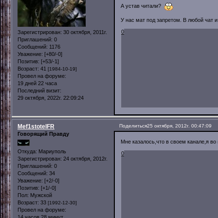
А устав читали?
У нас мат под запретом. В любой чат и 
0
Зарегистрирован
: 30 октября, 2011г.
Приглашений:
0
Сообщений:
1176
Уважение:
[+80/-0]
Позитив:
[+53/-1]
Возраст:
41
[1984-10-19]
Провел на форуме:
19 дней 22 часа
Последний визит:
29 октября, 2022г. 22:09:24
Mef1stotelFR
Поделиться
25 октября, 2012г. 00:47:09
Говорящий Правду
Мне казалось,что в своем канале,я в
Откуда:
Мариуполь
0
Зарегистрирован
: 24 октября, 2012г.
Приглашений:
0
Сообщений:
34
Уважение:
[+2/-0]
Позитив:
[+1/-0]
Пол:
Мужской
Возраст:
33
[1992-12-30]
Провел на форуме:
14 часов 28 минут