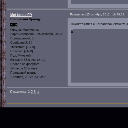
Mef1stotelFR
Поделиться
25 октября, 2012г. 16:48:51
Говорящий Правду
Школото13Лет Я JornadanaGelMuerto ,
Откуда:
Мариуполь
0
Зарегистрирован
: 24 октября, 2012г.
Приглашений:
0
Сообщений:
34
Уважение:
[+2/-0]
Позитив:
[+1/-0]
Пол:
Мужской
Возраст:
33
[1992-12-30]
Провел на форуме:
14 часов 28 минут
Последний визит:
1 ноября, 2012г. 23:03:18
Страница:
1
2
3
»