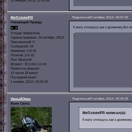
31 января, 2013г. 21:53:59
Mef1stotelFR
Поделиться
25 октября, 2012г. 00:07:33
Говорящий Правду
К мату отношусь как к должному,без н
Откуда:
Мариуполь
0
Зарегистрирован
: 24 октября, 2012г.
Приглашений:
0
Сообщений:
34
Уважение:
[+2/-0]
Позитив:
[+1/-0]
Пол:
Мужской
Возраст:
33
[1992-12-30]
Провел на форуме:
14 часов 28 минут
Последний визит:
1 ноября, 2012г. 23:03:18
УмныйОрка
Поделиться
25 октября, 2012г. 00:26:35
Воин Света
Mef1stotelFR написал(а):
К мату отношусь как к должному