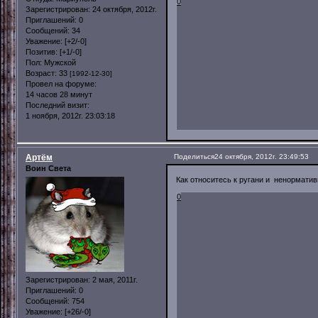
0
Зарегистрирован
: 24 октября, 2012г.
Приглашений:
0
Сообщений:
34
Уважение:
[+2/-0]
Позитив:
[+1/-0]
Пол:
Мужской
Возраст:
33
[1992-12-30]
Провел на форуме:
14 часов 28 минут
Последний визит:
1 ноября, 2012г. 23:03:18
Артём
Поделиться
24 октября, 2012г. 23:49:53
Воин Света
Как относитесь к ругани и ненорматив
0
Зарегистрирован
: 2 мая, 2011г.
Приглашений:
0
Сообщений:
754
Уважение:
[+26/-0]