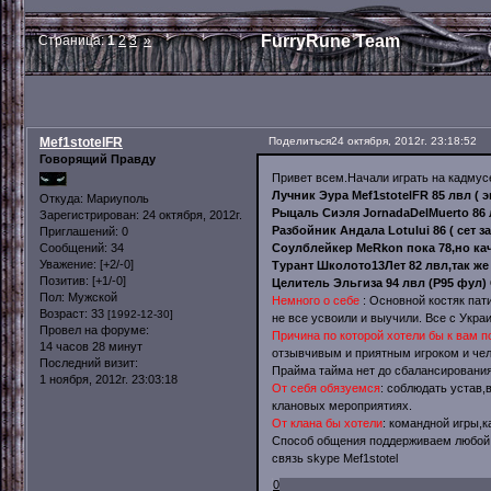
FurryRune Team
Страница:
1
2
3
»
Mef1stotelFR
Поделиться
24 октября, 2012г. 23:18:52
Говорящий Правду
Привет всем.Начали играть на кадмус
Лучник Эура Mef1stotelFR 85 лвл ( э
Откуда:
Мариуполь
Рыцаль Сиэля JornadaDelMuerto 86 л
Зарегистрирован
: 24 октября, 2012г.
Разбойник Андала Lotului 86 ( сет з
Приглашений:
0
Соулблейкер MeRkon пока 78,но кач
Сообщений:
34
Уважение:
[+2/-0]
Турант Школото13Лет 82 лвл,так же 
Позитив:
[+1/-0]
Целитель Эльгиза 94 лвл (Р95 фул) 
Пол:
Мужской
Немного о себе
: Основной костяк пати
Возраст:
33
[1992-12-30]
не все усвоили и выучили. Все с Укра
Провел на форуме:
Причина по которой хотели бы к вам п
14 часов 28 минут
отзывчивым и приятным игроком и чел
Последний визит:
Прайма тайма нет до сбалансировани
1 ноября, 2012г. 23:03:18
От себя обязуемся
: соблюдать устав,
клановых мероприятиях.
От клана бы хотели
: командной игры,к
Способ общения поддерживаем любой 
связь skype Mef1stotel
0