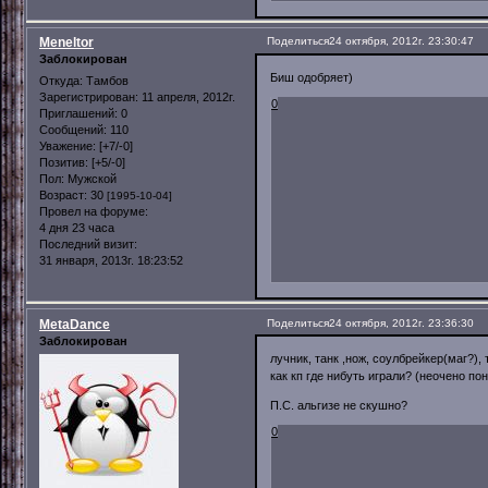
Meneltor
Поделиться
24 октября, 2012г. 23:30:47
Заблокирован
Биш одобряет)
Откуда:
Тамбов
Зарегистрирован
: 11 апреля, 2012г.
0
Приглашений:
0
Сообщений:
110
Уважение:
[+7/-0]
Позитив:
[+5/-0]
Пол:
Мужской
Возраст:
30
[1995-10-04]
Провел на форуме:
4 дня 23 часа
Последний визит:
31 января, 2013г. 18:23:52
MetaDance
Поделиться
24 октября, 2012г. 23:36:30
Заблокирован
лучник, танк ,нож, соулбрейкер(маг?), 
как кп где нибуть играли? (неочено пон
П.С. альгизе не скушно?
0