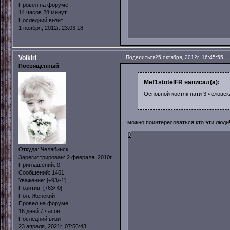
Провел на форуме:
14 часов 28 минут
Последний визит:
1 ноября, 2012г. 23:03:18
Volkiri
Поделиться
25 октября, 2012г. 16:45:55
Посвященный
Mef1stotelFR написал(а):
Основной костяк пати 3 человек
можно поинтересоваться кто эти люди!
0
Откуда:
Челябинск
Зарегистрирован
: 2 февраля, 2010г.
Приглашений:
0
Сообщений:
1461
Уважение:
[+93/-1]
Позитив:
[+63/-0]
Пол:
Женский
Провел на форуме:
16 дней 7 часов
Последний визит:
23 апреля, 2021г. 07:56:43