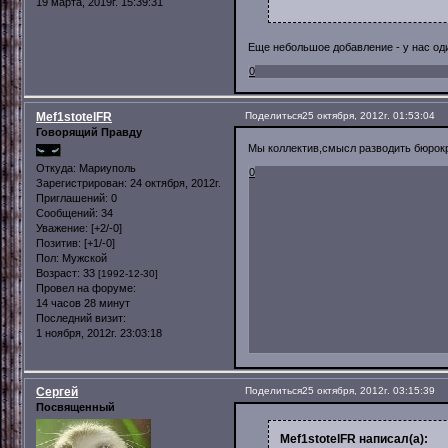
19 марта, 2019г. 15:39:31
Еще небольшое добавление - у нас оди
0
Mef1stotelFR
Поделиться
25 октября, 2012г. 01:53:04
Говорящий Правду
Мы коллектив,смысл разводить бюрок
Откуда:
Мариуполь
0
Зарегистрирован
: 24 октября, 2012г.
Приглашений:
0
Сообщений:
34
Уважение:
[+2/-0]
Позитив:
[+1/-0]
Пол:
Мужской
Возраст:
33
[1992-12-30]
Провел на форуме:
14 часов 28 минут
Последний визит:
1 ноября, 2012г. 23:03:18
Сергей
Поделиться
25 октября, 2012г. 03:15:39
Посвященный
Mef1stotelFR написал(а):