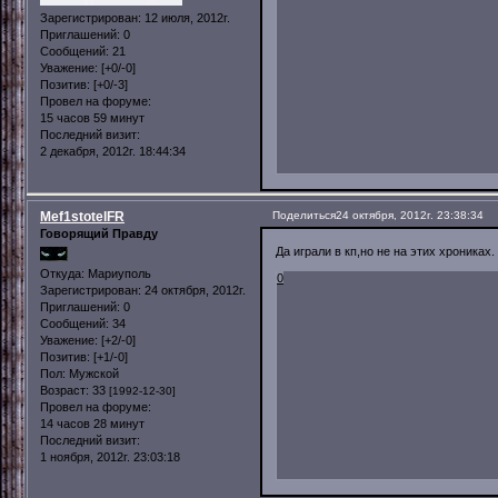
Зарегистрирован
: 12 июля, 2012г.
Приглашений:
0
Сообщений:
21
Уважение:
[+0/-0]
Позитив:
[+0/-3]
Провел на форуме:
15 часов 59 минут
Последний визит:
2 декабря, 2012г. 18:44:34
Mef1stotelFR
Поделиться
24 октября, 2012г. 23:38:34
Говорящий Правду
Да играли в кп,но не на этих хрониках.
Откуда:
Мариуполь
0
Зарегистрирован
: 24 октября, 2012г.
Приглашений:
0
Сообщений:
34
Уважение:
[+2/-0]
Позитив:
[+1/-0]
Пол:
Мужской
Возраст:
33
[1992-12-30]
Провел на форуме:
14 часов 28 минут
Последний визит:
1 ноября, 2012г. 23:03:18