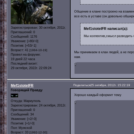
Общение в клане построено на взаимн
все есть в уставе (он довольно обшир
Зарегистрирован
: 30 октября, 2011г.
Mef1stotelFR написал(а):
Приглашений:
0
Мы коллектив,смысл разводить
Сообщений:
1176
Уважение:
[+80/-0]
Позитив:
[+53/-1]
Возраст:
41
[1984-10-19]
Мы принимаем в клан людей, а не перс
Провел на форуме:
нам.
19 дней 22 часа
Последний визит:
0
29 октября, 2022г. 22:09:24
Mef1stotelFR
Поделиться
25 октября, 2012г. 15:22:19
Говорящий Правду
Хорошо каждый оформит тему
Откуда:
Мариуполь
0
Зарегистрирован
: 24 октября, 2012г.
Приглашений:
0
Сообщений:
34
Уважение:
[+2/-0]
Позитив:
[+1/-0]
Пол:
Мужской
Возраст:
33
[1992-12-30]