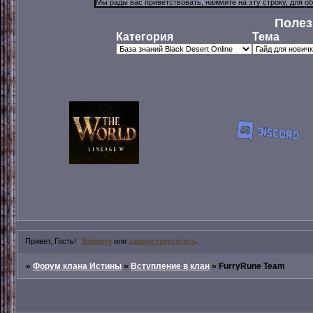
Полез
Категория
Тема
Привет, Гость!
Войдите
или
зарегистрируйтесь
.
»
Форум клана Истины
»
Вступление в клан
»
FurryRune Team