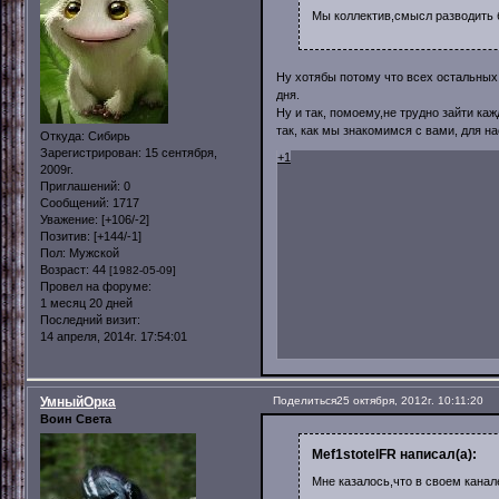
Мы коллектив,смысл разводить
Ну хотябы потому что всех остальных
дня.
Ну и так, помоему,не трудно зайти каж
так, как мы знакомимся с вами, для н
Откуда:
Сибирь
Зарегистрирован
: 15 сентября,
+1
2009г.
Приглашений:
0
Сообщений:
1717
Уважение:
[+106/-2]
Позитив:
[+144/-1]
Пол:
Мужской
Возраст:
44
[1982-05-09]
Провел на форуме:
1 месяц 20 дней
Последний визит:
14 апреля, 2014г. 17:54:01
УмныйОрка
Поделиться
25 октября, 2012г. 10:11:20
Воин Света
Mef1stotelFR написал(а):
Мне казалось,что в своем канал