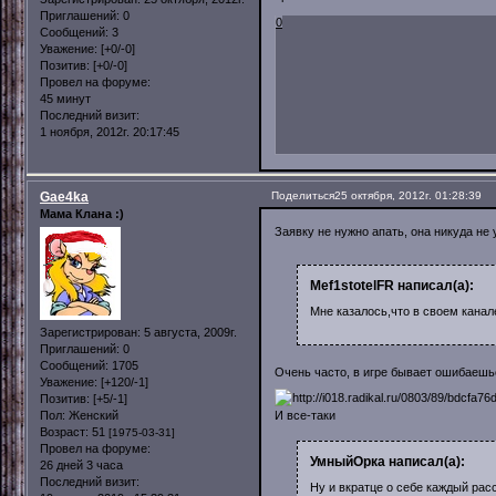
Приглашений:
0
0
Сообщений:
3
Уважение:
[+0/-0]
Позитив:
[+0/-0]
Провел на форуме:
45 минут
Последний визит:
1 ноября, 2012г. 20:17:45
Gae4ka
Поделиться
25 октября, 2012г. 01:28:39
Мама Клана :)
Заявку не нужно апать, она никуда не
Mef1stotelFR написал(а):
Мне казалось,что в своем канал
Зарегистрирован
: 5 августа, 2009г.
Приглашений:
0
Сообщений:
1705
Очень часто, в игре бывает ошибаеш
Уважение:
[+120/-1]
Позитив:
[+5/-1]
И все-таки
Пол:
Женский
Возраст:
51
[1975-03-31]
Провел на форуме:
УмныйОрка написал(а):
26 дней 3 часа
Последний визит:
Ну и вкратце о себе каждый рас