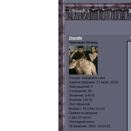
З
Страница:
1
2handle
Чувствует Истину
Откуда:
Хабаровск сити
Зарегистрирован
: 27 июля, 2012г.
Приглашений:
0
Сообщений:
59
Уважение:
[+4/-0]
Позитив:
[+0/-0]
Пол:
Мужской
Возраст:
34
[1991-10-22]
Провел на форуме:
2 дня 10 часов
Последний визит:
28 февраля, 2022г. 18:14:21