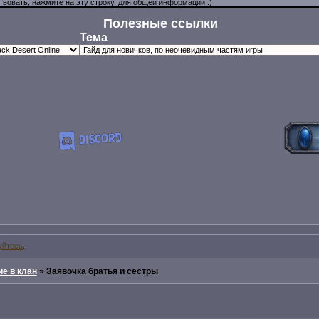
Полезные ссылки
Тема
уйтесь
.
е в клан
»
Заявочка братья и сестры