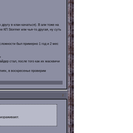
 другу в клан качаться). В али тоже на
е КП Stormer или чья-то другая, ну суть
сложности был примерно 1 год и 2 мес
ь
айдер стал, после того как их масквичи
тиях, в воскресенье проверим
2
ымораживают.