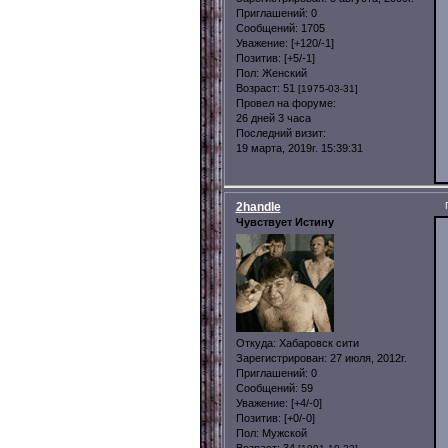
Приглашений:
0
Сообщений:
1705
Уважение:
[+120/-1]
Позитив:
[+5/-1]
Пол:
Женский
Возраст:
51
[1975-03-31]
Провел на форуме:
26 дней 3 часа
Последний визит:
19 марта, 2019г. 15:39:31
2handle
Чувствует Истину
Откуда:
Хабаровск сити
Зарегистрирован
: 27 июля, 2012г.
Приглашений:
0
Сообщений:
59
Уважение:
[+4/-0]
Позитив:
[+0/-0]
Пол:
Мужской