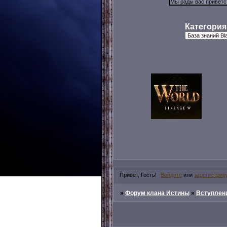
Категория
Привет, Гость!
Войдите
или
зарегистрир
»
Форум клана Истины
»
Вступлени