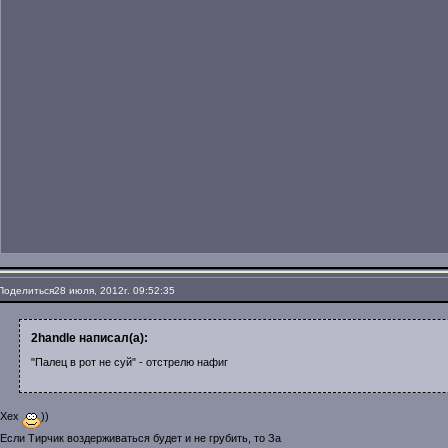
Поделиться
28 июля, 2012г. 09:52:35
2handle написал(а):
"Палец в рот не суй" - отстрелю нафиг
Хех
))
Если Тирчик воздерживаться будет и не грубить, то За