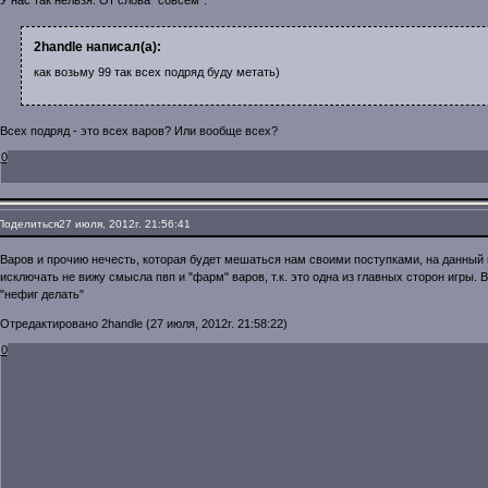
У нас так нельзя. От слова "совсем".
2handle написал(а):
как возьму 99 так всех подряд буду метать)
Всех подряд - это всех варов? Или вообще всех?
0
Поделиться
27 июля, 2012г. 21:56:41
Варов и прочию нечесть, которая будет мешаться нам своими поступками, на данный 
исключать не вижу смысла пвп и "фарм" варов, т.к. это одна из главных сторон игры. 
"нефиг делать"
Отредактировано 2handle (27 июля, 2012г. 21:58:22)
0