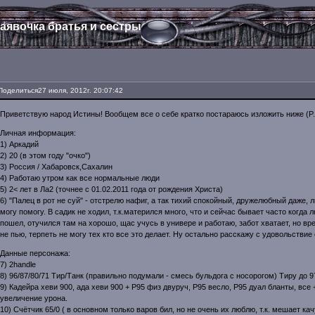
аявочка братья и сестры
Поделиться
27 июля, 2012г. 20:07:42
Приветствую народ Истины! Вообщем все о себе кратко постараюсь изложить ниже (P.S
Личная информация:
1) Аркадий
2) 20 (в этом году "очко")
3) Россия / Хабаровск,Сахалин
4) Работаю утром как все нормальные люди
5) 2< лет в Ла2 (точнее с 01.02.2011 года от рождения Христа)
6) "Палец в рот не суй" - отстрелю нафиг, а так тихий спокойный, дружелюбный даже, 
могу помогу. В садик не ходил, т.к.матерился много, что и сейчас бывает часто когда
пошел, отучился там на хорошо, щас учусь в универе и работаю, забот хватает, но вр
не пью, терпеть не могу тех кто все это делает. Ну остально расскажу с удовольствие 
Данные персонажа:
7) 2handle
8) 96/87/80/71 Тир/Танк (правильно подумали - смесь бульдога с носорогом) Тиру до 9
9) Кадейра хеви 900, ада хеви 900 + Р95 физ двуруч, Р95 весло, Р95 дуал бланты, все 
увеличение урона.
10) Счётчик 65/0 ( в основном только варов бил, но не очень их люблю, т.к. мешает кач