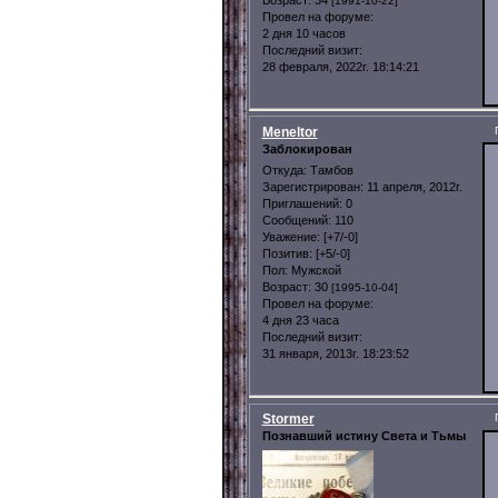
Возраст:
34
[1991-10-22]
Провел на форуме:
2 дня 10 часов
Последний визит:
28 февраля, 2022г. 18:14:21
Meneltor
Заблокирован
Откуда:
Тамбов
Зарегистрирован
: 11 апреля, 2012г.
Приглашений:
0
Сообщений:
110
Уважение:
[+7/-0]
Позитив:
[+5/-0]
Пол:
Мужской
Возраст:
30
[1995-10-04]
Провел на форуме:
4 дня 23 часа
Последний визит:
31 января, 2013г. 18:23:52
Stormer
Познавший истину Света и Тьмы