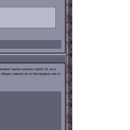
3
момент жалко конечно терять %, но и
В общем главное не по беспределу или от