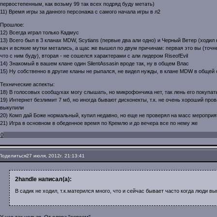
первостепенным, как возьму 99 так всех подряд буду метать)
11) Время игры за данного персонажа с самого начала игры в л2
Прошлое:
12) Всегда играл только Кадмус
13) Всего был в 3 кланах MDW, Scytians (первые два али одно) и Черный Ветер (ходил к
кач и всякие мутки метались, а щас же вышел по двум причинам: первая это вы (точне
что с ним буду), вторая - не сошелся характерами с али лидером RiseofЕvil
14) Знакомый в вашем клане один SilentAssasin вроде так, ну в общем Влас
15) Ну собственно в другие кланы не рыпался, не видел нужды, в клане MDW в общей 
Технические аспекты:
18) В голосовых сообщухах могу слышать, но микрофончика нет, так лень его покупат
19) Интернет безлимит 7 мб, но иногда бывают дисконекты, т.к. не очень хороший пров
выкупили
20) Комп дай Боже нормальный, купил недавно, но еще не проверял на масс мероприя
21) Игра в основном в обеденное время по Кремлю и до вечера все по нему же
0
Поделиться
27 июля, 2012г. 21:13:41
2handle написал(а):
В садик не ходил, т.к.матерился много, что и сейчас бывает часто когда люди в