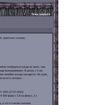
Тема закрыта
1
. приятного чтения) :
люблю пообщаться когда не занят, чем
 люди вымораживают. В школу с 6 лет
емя линейке всегда находится. Не курю,
если есть интерес.
7+ 20% (27.07.2012)
+4 300 фаер с СА на фокус, 2 х
у, а это я считаю сначала