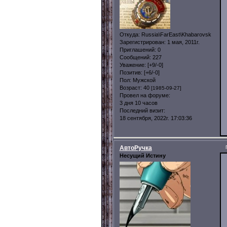
Откуда:
Russia\FarEast\Khabarovsk
Зарегистрирован
: 1 мая, 2011г.
Приглашений:
0
Сообщений:
227
Уважение:
[+9/-0]
Позитив:
[+6/-0]
Пол:
Мужской
Возраст:
40
[1985-09-27]
Провел на форуме:
3 дня 10 часов
Последний визит:
18 сентября, 2022г. 17:03:36
АвтоРучка
Несущий Истину