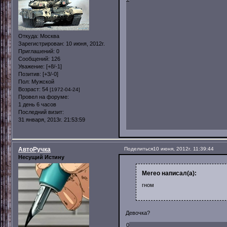
Откуда:
Москва
Зарегистрирован
: 10 июня, 2012г.
Приглашений:
0
Сообщений:
126
Уважение:
[+8/-1]
Позитив:
[+3/-0]
Пол:
Мужской
Возраст:
54
[1972-04-24]
Провел на форуме:
1 день 6 часов
Последний визит:
31 января, 2013г. 21:53:59
АвтоРучка
Поделиться
10 июня, 2012г. 11:39:44
Несущий Истину
Mereo написал(а):
гном
Девочка?
0