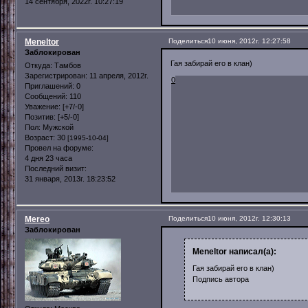
14 сентября, 2022г. 10:27:19
Meneltor
Поделиться
10 июня, 2012г. 12:27:58
Заблокирован
Гая забирай его в клан)
Откуда:
Тамбов
Зарегистрирован
: 11 апреля, 2012г.
0
Приглашений:
0
Сообщений:
110
Уважение:
[+7/-0]
Позитив:
[+5/-0]
Пол:
Мужской
Возраст:
30
[1995-10-04]
Провел на форуме:
4 дня 23 часа
Последний визит:
31 января, 2013г. 18:23:52
Mereo
Поделиться
10 июня, 2012г. 12:30:13
Заблокирован
Meneltor написал(а):
Гая забирай его в клан)
Подпись автора