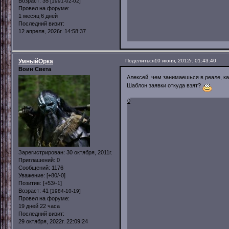
Возраст:
35
[1991-02-02]
Провел на форуме:
1 месяц 6 дней
Последний визит:
12 апреля, 2026г. 14:58:37
УмныйОрка
Поделиться
10 июня, 2012г. 01:43:40
Воин Света
Алексей, чем занимаешься в реале, ка
Шаблон заявки откуда взят?
0
Зарегистрирован
: 30 октября, 2011г.
Приглашений:
0
Сообщений:
1176
Уважение:
[+80/-0]
Позитив:
[+53/-1]
Возраст:
41
[1984-10-19]
Провел на форуме:
19 дней 22 часа
Последний визит:
29 октября, 2022г. 22:09:24