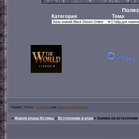
Полез
Категория
Тема
Привет, Гость!
Войдите
или
зарегистрируйтесь
.
»
Форум клана Истины
»
Вступление в клан
»
Заявка на вступление 