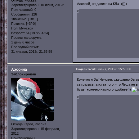
Откуда:
Москва
Алексей, не давите на КЛа..)))))
Зарегистрирован
: 10 июня, 2012г.
Приглашений:
0
0
Сообщений:
126
Уважение:
[+8/-1]
Позитив:
[+3/-0]
Пол:
Мужской
Возраст:
54
[1972-04-24]
Провел на форуме:
1 день 6 часов
Последний визит:
31 января, 2013г. 21:53:59
Аэсонна
Поделиться
10 июня, 2012г. 15:50:00
Заблокирован
Конечно я За! Человек уже давно бега
сыгрались, а из за того, что Леша не
будет конечно намного удобнее.))
0
Откуда:
Орёл, Россия
Зарегистрирован
: 15 февраля,
2012г.
Приглашений:
0