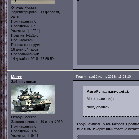
Откуда:
Москва
Зарегистрирован
: 13 февраля,
2011г.
Приглашений:
0
Сообщений:
621
Уважение:
[+17/-1]
Позитив:
[+121/-0]
Пол:
Мужской
Провел на форуме:
16 дней 17 часов
Последний визит:
14 декабря, 2018г. 15:59:59
Mereo
Поделиться
10 июня, 2012г. 11:53:20
Заблокирован
АвтоРучка написал(а):
Mereo написал(а):
гномДевочка?
Откуда:
Москва
Зарегистрирован
: 10 июня, 2012г.
Когда начинал - была таковой. Предпо
Приглашений:
0
мне гномы: коротышки толстые бегают, 
Сообщений:
126
Уважение:
[+8/-1]
0