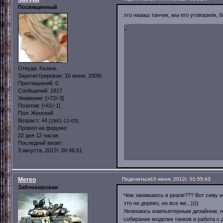
Посвященный
это наааш танчик, мы его уговорили,
0
Откуда:
Казань
Зарегистрирован
: 16 июня, 2009г.
Приглашений:
0
Сообщений:
1817
Уважение:
[+72/-3]
Позитив:
[+61/-1]
Пол:
Женский
Возраст:
44
[1981-12-05]
Провел на форуме:
22 дня 12 часов
Последний визит:
3 августа, 2017г. 00:46:51
Mereo
Поделиться
10 июня, 2012г. 01:55:43
Заблокирован
Чем занимаюсь в реале??? Вот сижу и
это не дерево, но все же...))))
Увлекаюсь компьютерным дизайном, но 
собирание моделек танков и работа с 