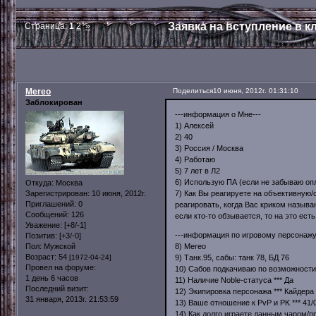
Заявка на вступление в кл
Страница:
1
2
»
Mereo
Поделиться
10 июня, 2012г. 01:31:10
Заблокирован
---информация о Мне---
1) Алексей
2) 40
3) Россия / Москва
4) Работаю
5) 7 лет в Л2
6) Использую ПА (если не забываю оп
Откуда:
Москва
7) Как Вы реагируете на объективную
Зарегистрирован
: 10 июня, 2012г.
Приглашений:
0
реагировать, когда Вас криком называ
Сообщений:
126
если кто-то обзывается, то на это есть
Уважение:
[+8/-1]
---информация по игровому персонажу
Позитив:
[+3/-0]
8) Mereo
Пол:
Мужской
Возраст:
54
9) Танк.95, сабы: танк 78, БД 76
[1972-04-24]
Провел на форуме:
10) Сабов подкачиваю по возможности
1 день 6 часов
11) Наличие Noble-статуса *** Да
Последний визит:
12) Экипировка персонажа *** Кайдера
31 января, 2013г. 21:53:59
13) Ваше отношение к PvP и PK *** 41/
14) Как долго играете данным чаром/