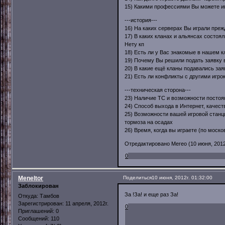
15) Какими профессиями Вы можете игр
---история---
16) На каких серверах Вы играли преж
17) В каких кланах и альянсах состояли
Нету кп
18) Есть ли у Вас знакомые в нашем кл
19) Почему Вы решили подать заявку в
20) В какие ещё кланы подавались зая
21) Есть ли конфликты с другими игрок
---техническая сторона---
23) Наличие ТС и возможности постоян
24) Способ выхода в Интернет, качеств
25) Возможности вашей игровой станци
тормоза на осадах
26) Время, когда вы играете (по моско
Отредактировано Mereo (10 июня, 2012г
0
Meneltor
Поделиться
10 июня, 2012г. 01:32:00
Заблокирован
За !За! и еще раз За!
Откуда:
Тамбов
Зарегистрирован
: 11 апреля, 2012г.
0
Приглашений:
0
Сообщений:
110