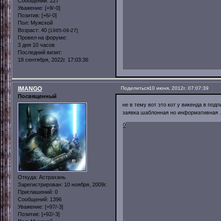
Сообщений:
227
Уважение:
[+9/-0]
Позитив:
[+6/-0]
Пол:
Мужской
Возраст:
40
[1985-09-27]
Провел на форуме:
3 дня 10 часов
Последний визит:
18 сентября, 2022г. 17:03:36
IMANGO
Поделиться
10 июня, 2012г. 07:07:39
Посвященный
не в тему вот это кот у викенда в подпи
заявка шаблонная но информативная ..
0
Откуда:
Астрахань
Зарегистрирован
: 10 ноября, 2009г.
Приглашений:
0
Сообщений:
1396
Уважение:
[+97/-3]
Позитив:
[+92/-3]