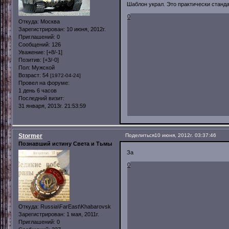
Шаблон украл. Это практически станд
0
Откуда:
Москва
Зарегистрирован
: 10 июня, 2012г.
Приглашений:
0
Сообщений:
126
Уважение:
[+8/-1]
Позитив:
[+3/-0]
Пол:
Мужской
Возраст:
54
[1972-04-24]
Провел на форуме:
1 день 6 часов
Последний визит:
31 января, 2013г. 21:53:59
Stormer
Поделиться
10 июня, 2012г. 03:37:46
Познавший истину Света и Тьмы
За
0
Откуда:
Russia\FarEast\Khabarovsk
Зарегистрирован
: 1 мая, 2011г.
Приглашений:
0