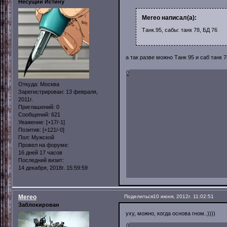
Несущий Истину
Mereo написал(а):
Танк.95, сабы: танк 78, БД 76
а так разве можно Танк 95 и саб танк 
0
Откуда:
Москва
Зарегистрирован
: 13 февраля,
2011г.
Приглашений:
0
Сообщений:
621
Уважение:
[+17/-1]
Позитив:
[+121/-0]
Пол:
Мужской
Провел на форуме:
16 дней 17 часов
Последний визит:
14 декабря, 2018г. 15:59:59
Mereo
Поделиться
10 июня, 2012г. 11:02:51
Заблокирован
уху, можно, когда основа гном..))))
0