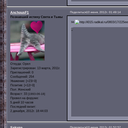
AnchousF1
Поделиться
10 июня, 2012г. 01:49:14
Познавший истину Света и Тьмы
за
0
Откуда:
Орел
Зарегистрирован
: 13 марта, 2011г.
Приглашений:
0
Сообщений:
254
Уважение:
[+23/-0]
Позитив:
[+12/-0]
Пол:
Женский
Возраст:
33
[1993-06-18]
Провел на форуме:
5 дней 10 часов
Последний визит:
2 декабря, 2012г. 18:44:03
Sakypa
Поделиться
10 июня, 2012г. 01:52:57