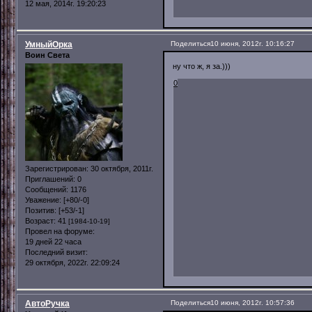
12 мая, 2014г. 19:20:23
УмныйОрка
Поделиться
10 июня, 2012г. 10:16:27
Воин Света
ну что ж, я за.)))
0
Зарегистрирован
: 30 октября, 2011г.
Приглашений:
0
Сообщений:
1176
Уважение:
[+80/-0]
Позитив:
[+53/-1]
Возраст:
41
[1984-10-19]
Провел на форуме:
19 дней 22 часа
Последний визит:
29 октября, 2022г. 22:09:24
АвтоРучка
Поделиться
10 июня, 2012г. 10:57:36