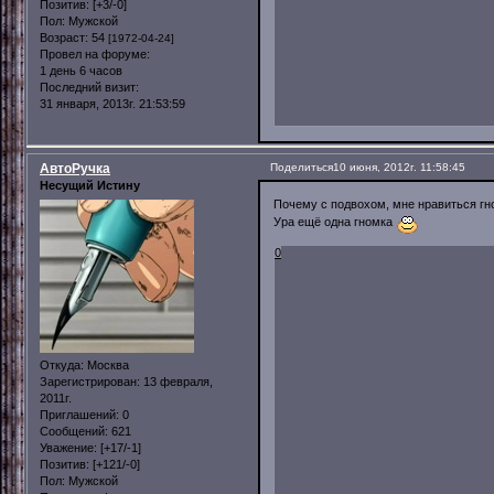
Позитив:
[+3/-0]
Пол:
Мужской
Возраст:
54
[1972-04-24]
Провел на форуме:
1 день 6 часов
Последний визит:
31 января, 2013г. 21:53:59
АвтоРучка
Поделиться
10 июня, 2012г. 11:58:45
Несущий Истину
Почему с подвохом, мне нравиться гн
Ура ещё одна гномка
0
Откуда:
Москва
Зарегистрирован
: 13 февраля,
2011г.
Приглашений:
0
Сообщений:
621
Уважение:
[+17/-1]
Позитив:
[+121/-0]
Пол:
Мужской