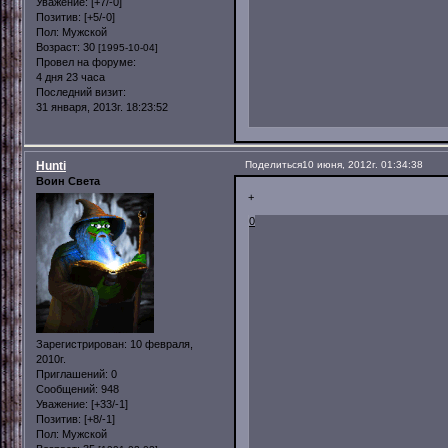
Уважение:
[+7/-0]
Позитив:
[+5/-0]
Пол:
Мужской
Возраст:
30
[1995-10-04]
Провел на форуме:
4 дня 23 часа
Последний визит:
31 января, 2013г. 18:23:52
Hunti
Поделиться
10 июня, 2012г. 01:34:38
Воин Света
+
0
Зарегистрирован
: 10 февраля,
2010г.
Приглашений:
0
Сообщений:
948
Уважение:
[+33/-1]
Позитив:
[+8/-1]
Пол:
Мужской