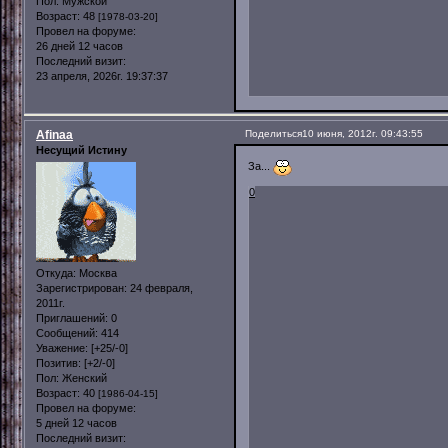
Пол:
Мужской
Возраст:
48
[1978-03-20]
Провел на форуме:
26 дней 12 часов
Последний визит:
23 апреля, 2026г. 19:37:37
Afinaa
Поделиться
10 июня, 2012г. 09:43:55
Несущий Истину
За...
0
Откуда:
Москва
Зарегистрирован
: 24 февраля,
2011г.
Приглашений:
0
Сообщений:
414
Уважение:
[+25/-0]
Позитив:
[+2/-0]
Пол:
Женский
Возраст:
40
[1986-04-15]
Провел на форуме:
5 дней 12 часов
Последний визит: