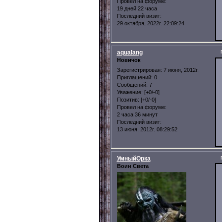
Провел на форуме:
19 дней 22 часа
Последний визит:
29 октября, 2022г. 22:09:24
aqualang
Новичок
Зарегистрирован
: 7 июня, 2012г.
Приглашений:
0
Сообщений:
7
Уважение:
[+0/-0]
Позитив:
[+0/-0]
Провел на форуме:
2 часа 36 минут
Последний визит:
13 июня, 2012г. 08:29:52
УмныйОрка
Воин Света