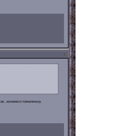
4
так...качаемсо помаленьку.