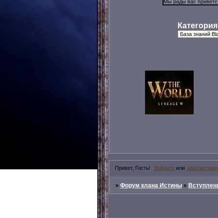
Категория
Привет, Гость!
Войдите
или
зарегистрир
»
Форум клана Истины
»
Вступлени