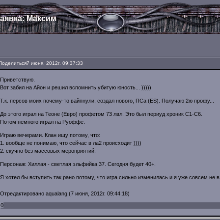
аявка: Максим
Поделиться
7 июня, 2012г. 09:37:33
Приветствую.
Вот забил на Айон и решил вспомнить убитую юность... )))))
Т.к. персов моих почему-то вайпнули, создал нового, ПСа (ES). Получаю 2ю профу...
До этого играл на Теоне (Евро) профетом 73 лвл. Это был периуд хроник С1-С6.
Потом немного играл на Руоффе.
Играю вечерами. Клан ищу потому, что:
1. вообще не понимаю, что сейчас в ла2 происходит ))))
2. скучно без массовых мероприятий.
Персонаж: Хиллая - светлая эльфийка 37. Сегодня будет 40+.
Я хотел бы вступить так рано потому, что игра сильно изменилась и я уже совсем не в
Отредактировано aqualang (7 июня, 2012г. 09:44:18)
0