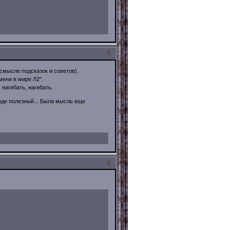
5
 смысле подсказок и советов).
мени в мире Л2".
 нагибать, нагибать.
роде полезный... Была мысль еще
6