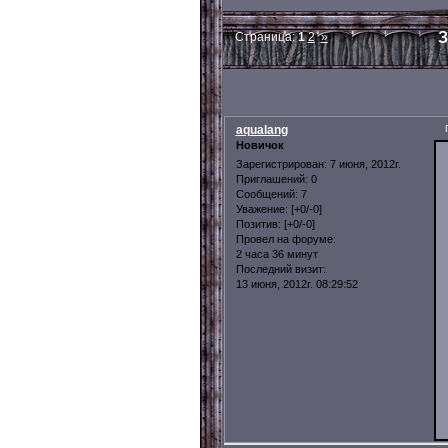
З
Страница:
1
2
»
aqualang
Новичок
Зарегистрирован
: 7 июня, 2012г.
Приглашений:
0
Сообщений:
7
Уважение:
[+0/-0]
Позитив:
[+0/-0]
Провел на форуме:
2 часа 36 минут
Последний визит:
13 июня, 2012г. 08:29:52