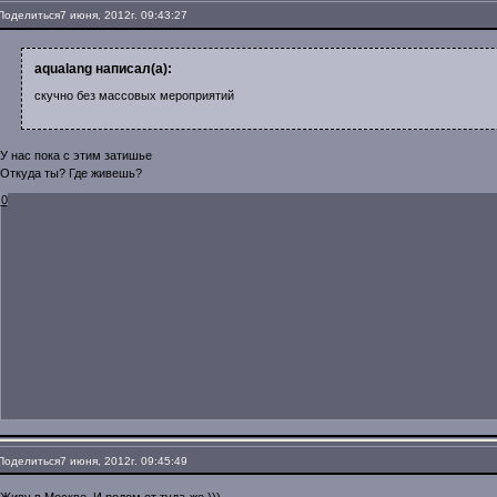
Поделиться
7 июня, 2012г. 09:43:27
aqualang написал(а):
скучно без массовых мероприятий
У нас пока с этим затишье
Откуда ты? Где живешь?
0
Поделиться
7 июня, 2012г. 09:45:49