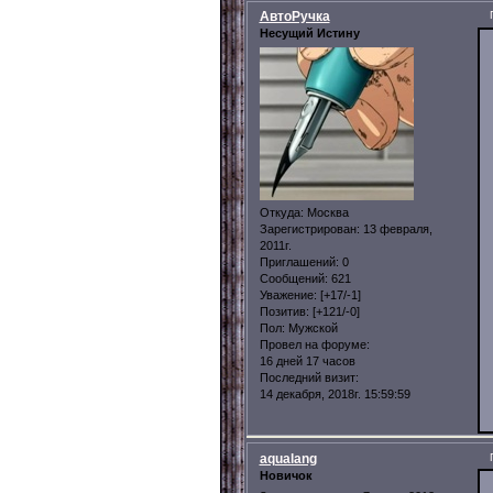
АвтоРучка
Несущий Истину
Откуда:
Москва
Зарегистрирован
: 13 февраля,
2011г.
Приглашений:
0
Сообщений:
621
Уважение:
[+17/-1]
Позитив:
[+121/-0]
Пол:
Мужской
Провел на форуме:
16 дней 17 часов
Последний визит:
14 декабря, 2018г. 15:59:59
aqualang
Новичок