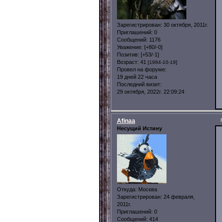
Зарегистрирован
: 30 октября, 2011г.
Приглашений:
0
Сообщений:
1176
Уважение:
[+80/-0]
Позитив:
[+53/-1]
Возраст:
41
[1984-10-19]
Провел на форуме:
19 дней 22 часа
Последний визит:
29 октября, 2022г. 22:09:24
Afinaa
Несущий Истину
Откуда:
Москва
Зарегистрирован
: 24 февраля,
2011г.
Приглашений:
0
Сообщений:
414