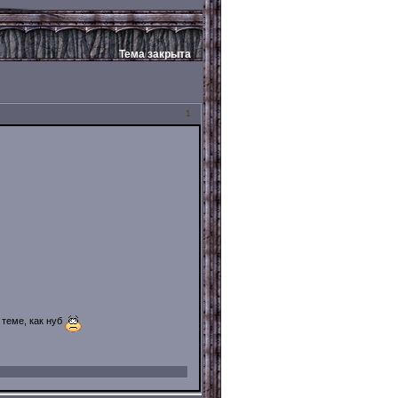
Тема закрыта
1
 теме, как нуб