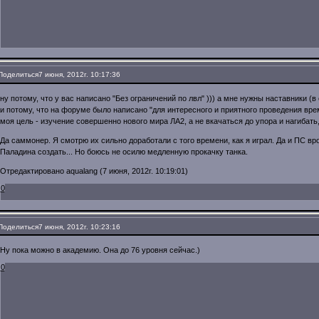
Поделиться
7 июня, 2012г. 10:17:36
ну потому, что у вас написано "Без ограничений по лвл" ))) а мне нужны наставники (в
и потому, что на форуме было написано "для интересного и приятного проведения вре
моя цель - изучение совершенно нового мира ЛА2, а не вкачаться до упора и нагибать,
Да саммонер. Я смотрю их сильно доработали с того времени, как я играл. Да и ПС в
Паладина создать... Но боюсь не осилю медленную прокачку танка.
Отредактировано aqualang (7 июня, 2012г. 10:19:01)
0
Поделиться
7 июня, 2012г. 10:23:16
Ну пока можно в академию. Она до 76 уровня сейчас.)
0