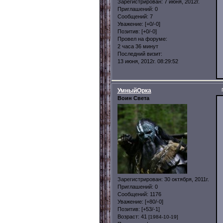
Зарегистрирован
: 7 июня, 2012г.
Приглашений:
0
Сообщений:
7
Уважение:
[+0/-0]
Позитив:
[+0/-0]
Провел на форуме:
2 часа 36 минут
Последний визит:
13 июня, 2012г. 08:29:52
УмныйОрка
Воин Света
Зарегистрирован
: 30 октября, 2011г.
Приглашений:
0
Сообщений:
1176
Уважение:
[+80/-0]
Позитив:
[+53/-1]
Возраст:
41
[1984-10-19]