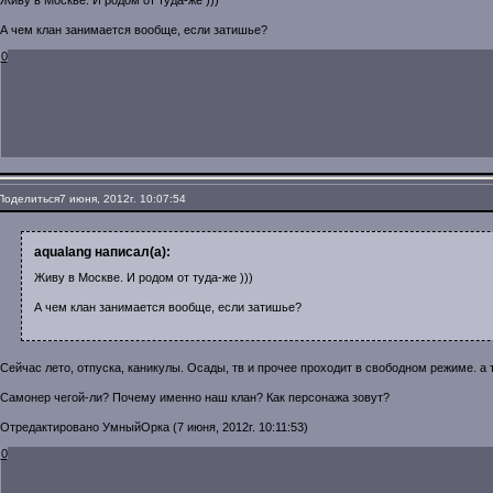
Живу в Москве. И родом от туда-же )))
А чем клан занимается вообще, если затишье?
0
Поделиться
7 июня, 2012г. 10:07:54
aqualang написал(а):
Живу в Москве. И родом от туда-же )))
А чем клан занимается вообще, если затишье?
Сейчас лето, отпуска, каникулы. Осады, тв и прочее проходит в свободном режиме. а 
Самонер чегой-ли? Почему именно наш клан? Как персонажа зовут?
Отредактировано УмныйОрка (7 июня, 2012г. 10:11:53)
0