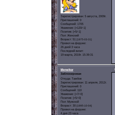
Зарегистрирован
: 5 августа, 2009г.
Приглашений:
0
Сообщений:
1705
Уважение:
[+120/-1]
Позитив:
[+5/-1]
Пол:
Женский
Возраст:
51
[1975-03-31]
Провел на форуме:
26 дней 3 часа
Последний визит:
19 марта, 2019г. 15:39:31
Meneltor
Заблокирован
Откуда:
Тамбов
Зарегистрирован
: 11 апреля, 2012г.
Приглашений:
0
Сообщений:
110
Уважение:
[+7/-0]
Позитив:
[+5/-0]
Пол:
Мужской
Возраст:
30
[1995-10-04]
Провел на форуме:
4 дня 23 часа