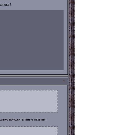
а пока?
3
 только положительные отзывы.