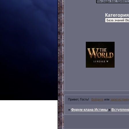
Категория
Привет, Гость!
Войдите
или
зарегистрир
»
Форум клана Истины
»
Вступлени