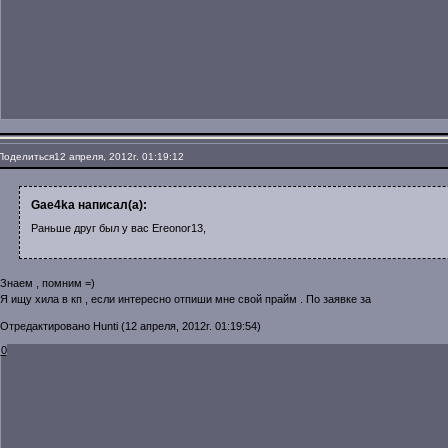
Поделиться
12 апреля, 2012г. 01:19:12
Gae4ka написал(а):
Раньше друг был у вас Ereonor13,
Знаем , помним =)
Я ищу хила в кп , если интересно отпиши мне свой прайм . По заявке за
Отредактировано Hunti (12 апреля, 2012г. 01:19:54)
0