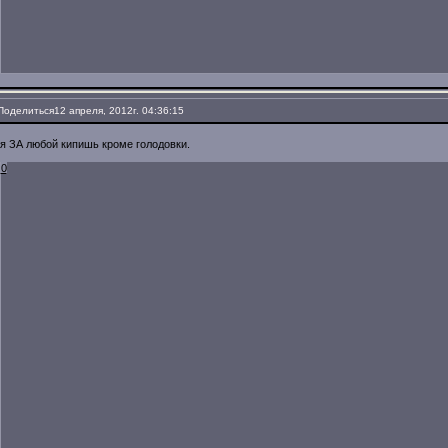
Поделиться
12 апреля, 2012г. 04:36:15
я ЗА любой кипишь кроме голодовки.
0