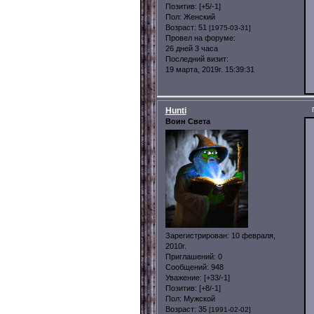
Позитив:
[+5/-1]
Пол:
Женский
Возраст:
51
[1975-03-31]
Провел на форуме:
26 дней 3 часа
Последний визит:
19 марта, 2019г. 15:39:31
Hunti
Воин Света
Зарегистрирован
: 10 февраля,
2010г.
Приглашений:
0
Сообщений:
948
Уважение:
[+33/-1]
Позитив:
[+8/-1]
Пол:
Мужской
Возраст:
35
[1991-02-02]