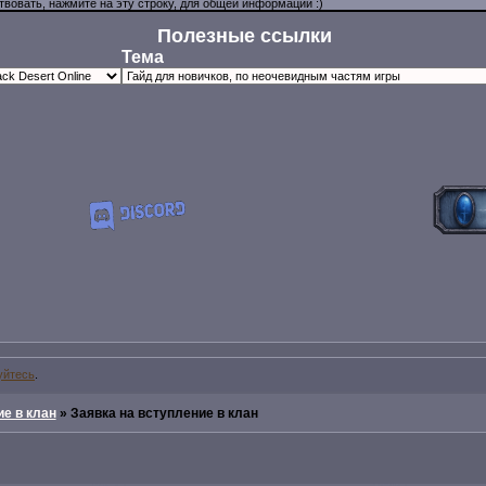
Полезные ссылки
Тема
уйтесь
.
е в клан
»
Заявка на вступление в клан