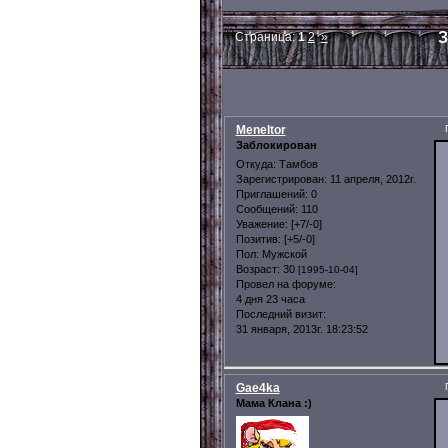
З
Страница:
1
2
»
Meneltor
Заблокирован
Откуда:
Тамбов
Зарегистрирован
: 11 апреля, 2012г.
Приглашений:
0
Сообщений:
110
Уважение:
[+7/-0]
Позитив:
[+5/-0]
Пол:
Мужской
Возраст:
30
[1995-10-04]
Провел на форуме:
4 дня 23 часа
Последний визит:
31 января, 2013г. 18:23:52
Gae4ka
Мама Клана :)