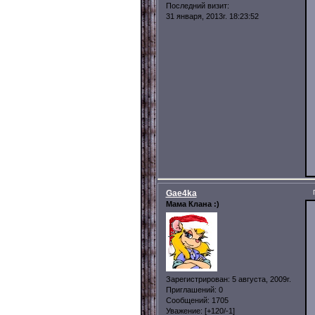
Последний визит:
31 января, 2013г. 18:23:52
Gae4ka
Мама Клана :)
Зарегистрирован
: 5 августа, 2009г.
Приглашений:
0
Сообщений:
1705
Уважение:
[+120/-1]