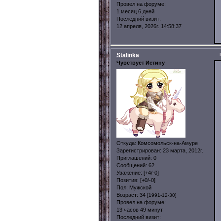
Провел на форуме:
1 месяц 6 дней
Последний визит:
12 апреля, 2026г. 14:58:37
Stalinka
Чувствует Истину
Откуда:
Комсомольск-на-Амуре
Зарегистрирован
: 23 марта, 2012г.
Приглашений:
0
Сообщений:
62
Уважение:
[+4/-0]
Позитив:
[+0/-0]
Пол:
Мужской
Возраст:
34
[1991-12-30]
Провел на форуме:
13 часов 49 минут
Последний визит: