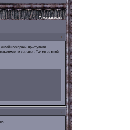
Тема закрыта
1
 , онлайн вечерний, приступами
ознакомлен и согласен. Так же со мной
2
но.