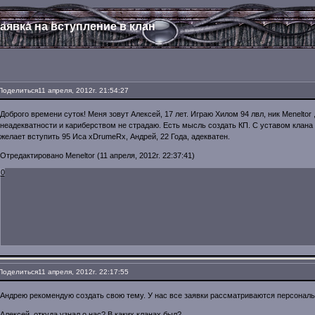
аявка на вступление в клан
Поделиться
11 апреля, 2012г. 21:54:27
Доброго времени суток! Меня зовут Алексей, 17 лет. Играю Хилом 94 лвл, ник Meneltor
неадекватности и кариберством не страдаю. Есть мысль создать КП. С уставом клана 
желает вступить 95 Иса xDrumeRx, Андрей, 22 Года, адекватен.
Отредактировано Meneltor (11 апреля, 2012г. 22:37:41)
0
Поделиться
11 апреля, 2012г. 22:17:55
Андрею рекомендую создать свою тему. У нас все заявки рассматриваются персональ
Алексей, откуда узнал о нас? В каких кланах был?