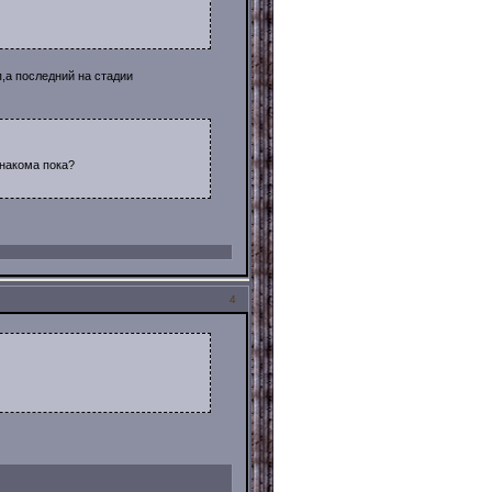
кп,а последний на стадии
знакома пока?
4