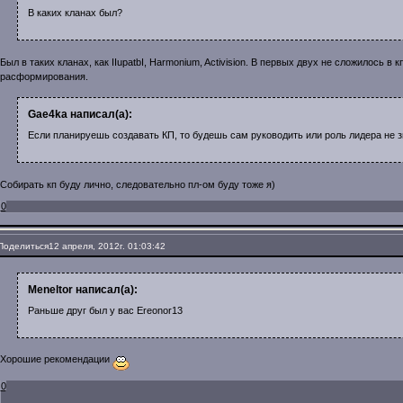
В каких кланах был?
Был в таких кланах, как IIupatbI, Harmonium, Activision. В первых двух не сложилось в 
расформирования.
Gae4ka написал(а):
Если планируешь создавать КП, то будешь сам руководить или роль лидера не 
Собирать кп буду лично, следовательно пл-ом буду тоже я)
0
Поделиться
12 апреля, 2012г. 01:03:42
Meneltor написал(а):
Раньше друг был у вас Ereonor13
Хорошие рекомендации
0