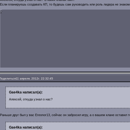
Если планируешь создавать КП, то будешь сам руководить или роль лидера не знаком
0
Поделиться
11 апреля, 2012г. 22:32:45
Gae4ka написал(а):
Алексей, откуда узнал о нас?
Раньше друг был у вас Ereonor13, сейчас он забросил игру, а о вашем клане оставил
Gae4ka написал(а):