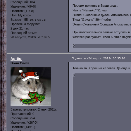
Сообщений:
104
Просим принять в Ваши ряды:
Уважение:
[+9/-0]
Чанта "Natsuko" 91 лвл
Позитив:
[+1/-0]
Эквип: Скованные дуалы Апокалипса +3
Пол:
Мужской
Тира "Gayane" 89+ (нобл)
Возраст:
55
[1971-04-21]
Провел на форуме:
Эквип:Скованный Эспадон Апокалипса 
2 дня 21 час
При положительной заявке вступить в 
Последний визит:
хочется распускать клан 6 лвл с выу
28 августа, 2013г. 20:19:05
0
Артём
Поделиться
24 марта, 2012г. 00:35:16
Воин Света
Только за. Хороший человек. Да еще и 
0
Зарегистрирован
: 2 мая, 2011г.
Приглашений:
0
Сообщений:
754
Уважение:
[+26/-0]
Позитив:
[+49/-0]