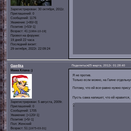
Зарегистрирован
: 30 октября, 2011г.
Приглашений:
0
Сообщений:
1176
Уважение:
[+80/-0]
Позитив:
[+53/-1]
Возраст:
41
[1984-10-19]
Провел на форуме:
19 дней 22 часа
Последний визит:
29 октября, 2022г. 22:09:24
Gae4ka
Поделиться
25 марта, 2012г. 01:28:40
Мама Клана :)
Я не против.
Только если можно, на Гаяне отдельну
Потому, что ей все-равно нужно прису
Пусть сама напишет, что ей нравится,
Зарегистрирован
: 5 августа, 2009г.
0
Приглашений:
0
Сообщений:
1705
Уважение:
[+120/-1]
Позитив:
[+5/-1]
Пол:
Женский
Возраст:
51
[1975-03-31]