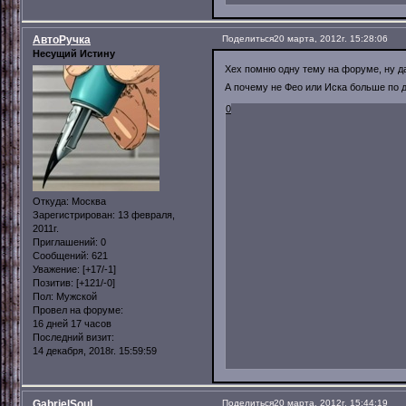
АвтоРучка
Поделиться
20 марта, 2012г. 15:28:06
Несущий Истину
Хех помню одну тему на форуме, ну д
А почему не Фео или Иска больше по 
0
Откуда:
Москва
Зарегистрирован
: 13 февраля,
2011г.
Приглашений:
0
Сообщений:
621
Уважение:
[+17/-1]
Позитив:
[+121/-0]
Пол:
Мужской
Провел на форуме:
16 дней 17 часов
Последний визит:
14 декабря, 2018г. 15:59:59
GabrielSoul
Поделиться
20 марта, 2012г. 15:44:19