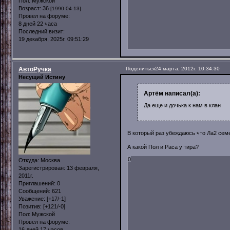
Пол:
Мужской
Возраст:
36
[1990-04-13]
Провел на форуме:
8 дней 22 часа
Последний визит:
19 декабря, 2025г. 09:51:29
АвтоРучка
Поделиться
24 марта, 2012г. 10:34:30
Несущий Истину
Артём написал(а):
Да еще и дочька к нам в клан
В который раз убеждаюсь что Ла2 сем
А какой Пол и Раса у тира?
0
Откуда:
Москва
Зарегистрирован
: 13 февраля,
2011г.
Приглашений:
0
Сообщений:
621
Уважение:
[+17/-1]
Позитив:
[+121/-0]
Пол:
Мужской
Провел на форуме:
16 дней 17 часов