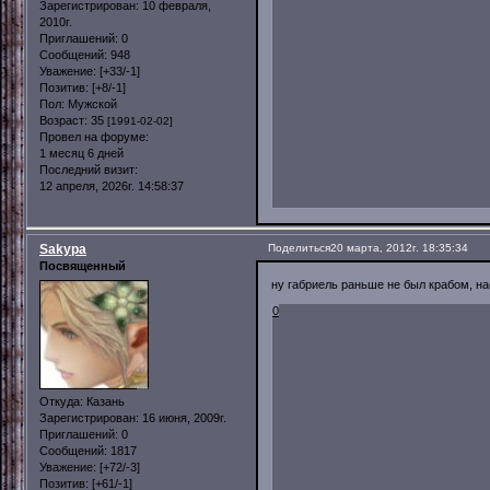
Зарегистрирован
: 10 февраля,
2010г.
Приглашений:
0
Сообщений:
948
Уважение:
[+33/-1]
Позитив:
[+8/-1]
Пол:
Мужской
Возраст:
35
[1991-02-02]
Провел на форуме:
1 месяц 6 дней
Последний визит:
12 апреля, 2026г. 14:58:37
Sakypa
Поделиться
20 марта, 2012г. 18:35:34
Посвященный
ну габриель раньше не был крабом, н
0
Откуда:
Казань
Зарегистрирован
: 16 июня, 2009г.
Приглашений:
0
Сообщений:
1817
Уважение:
[+72/-3]
Позитив:
[+61/-1]