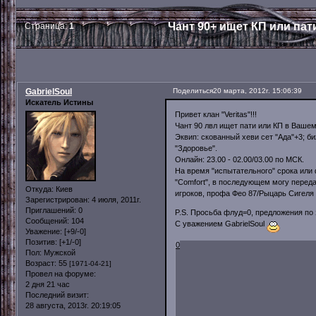
Чант 90+ ищет КП или пат
Страница:
1
GabrielSoul
Поделиться
20 марта, 2012г. 15:06:39
Искатель Истины
Привет клан "Veritas"!!!
Чант 90 лвл ищет пати или КП в Ваше
Эквип: скованный хеви сет "Ада"+3; б
"Здоровье".
Онлайн: 23.00 - 02.00/03.00 по МСК.
На время "испытательного" срока или
"Comfort", в последующем могу переда
Откуда:
Киев
игроков, профа Фео 87/Рыцарь Сигеля 
Зарегистрирован
: 4 июля, 2011г.
Приглашений:
0
P.S. Просьба флуд=0, предложения по 
Сообщений:
104
С уважением GabrielSoul
Уважение:
[+9/-0]
Позитив:
[+1/-0]
0
Пол:
Мужской
Возраст:
55
[1971-04-21]
Провел на форуме:
2 дня 21 час
Последний визит:
28 августа, 2013г. 20:19:05