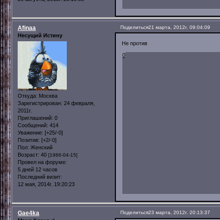
Afinaa
Поделиться
21 марта, 2012г. 09:04:09
Несущий Истину
Не против
0
Откуда:
Москва
Зарегистрирован
: 24 февраля,
2011г.
Приглашений:
0
Сообщений:
414
Уважение:
[+25/-0]
Позитив:
[+2/-0]
Пол:
Женский
Возраст:
40
[1986-04-15]
Провел на форуме:
5 дней 12 часов
Последний визит:
12 мая, 2014г. 19:20:23
Gae4ka
Поделиться
23 марта, 2012г. 20:13:37