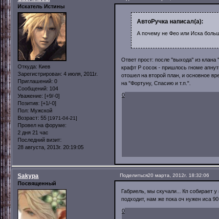
Искатель Истины
АвтоРучка написал(а):
А почему не Фео или Иска боль
Ответ прост: после "выхода" из клана 
Откуда:
Киев
крафт Р сосок - пришлось гноме апну
Зарегистрирован
: 4 июля, 2011г.
отошел на второй план, и основное в
Приглашений:
0
на "Фортуну, Спасию и т.п.".
Сообщений:
104
0
Уважение:
[+9/-0]
Позитив:
[+1/-0]
Пол:
Мужской
Возраст:
55
[1971-04-21]
Провел на форуме:
2 дня 21 час
Последний визит:
28 августа, 2013г. 20:19:05
Sakypa
Поделиться
20 марта, 2012г. 18:32:06
Посвященный
Габриель, мы скучали... Кп собирает у
подходит, нам же пока оч нужен иса 90
0