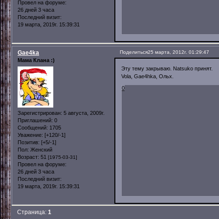
Провел на форуме:
26 дней 3 часа
Последний визит:
19 марта, 2019г. 15:39:31
Gae4ka
Поделиться
25 марта, 2012г. 01:29:47
Мама Клана :)
Эту тему закрываю. Natsuko принят.
Vola, Gae4hka, Ольх.
0
Зарегистрирован
: 5 августа, 2009г.
Приглашений:
0
Сообщений:
1705
Уважение:
[+120/-1]
Позитив:
[+5/-1]
Пол:
Женский
Возраст:
51
[1975-03-31]
Провел на форуме:
26 дней 3 часа
Последний визит:
19 марта, 2019г. 15:39:31
Страница:
1