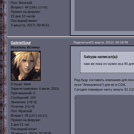
Пол:
Женский
Возраст:
44
[1981-12-05]
Провел на форуме:
22 дня 12 часов
Последний визит:
3 августа, 2017г. 00:46:51
GabrielSoul
Поделиться
21 марта, 2012г. 06:19:58
Искатель Истины
Sakypa написал(а):
нам же пока оч нужен иса 90 дл
Рад буду составить компанию для поход
Откуда:
Киев
пухи "Апокалипса") для кв в СОА.
Зарегистрирован
: 4 июля, 2011г.
Сегодня планирую чанту апнуть 91 (12
Приглашений:
0
0
Сообщений:
104
Уважение:
[+9/-0]
Позитив:
[+1/-0]
Пол:
Мужской
Возраст:
55
[1971-04-21]
Провел на форуме:
2 дня 21 час
Последний визит:
28 августа, 2013г. 20:19:05