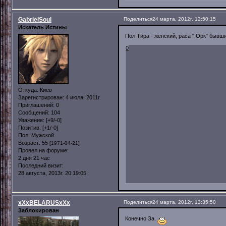
GabrielSoul
Поделиться
24 марта, 2012г. 12:50:15
Искатель Истины
Пол Тира - женский, раса " Орк" бывши
0
Откуда:
Киев
Зарегистрирован
: 4 июля, 2011г.
Приглашений:
0
Сообщений:
104
Уважение:
[+9/-0]
Позитив:
[+1/-0]
Пол:
Мужской
Возраст:
55
[1971-04-21]
Провел на форуме:
2 дня 21 час
Последний визит:
28 августа, 2013г. 20:19:05
xXxBELARUSxXx
Поделиться
24 марта, 2012г. 13:35:50
Заблокирован
Конечно За.