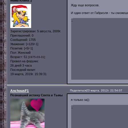
Мама Клана :)
Жду еще вопросов.
И один ответ от Габриэля - ты сможе
0
Зарегистрирован
: 5 августа, 2009г.
Приглашений:
0
Сообщений:
1705
Уважение:
[+120/-1]
Позитив:
[+5/-1]
Пол:
Женский
Возраст:
51
[1975-03-31]
Провел на форуме:
26 дней 3 часа
Последний визит:
19 марта, 2019г. 15:39:31
AnchousF1
Поделиться
23 марта, 2012г. 21:54:07
Познавший истину Света и Тьмы
я только за))
0