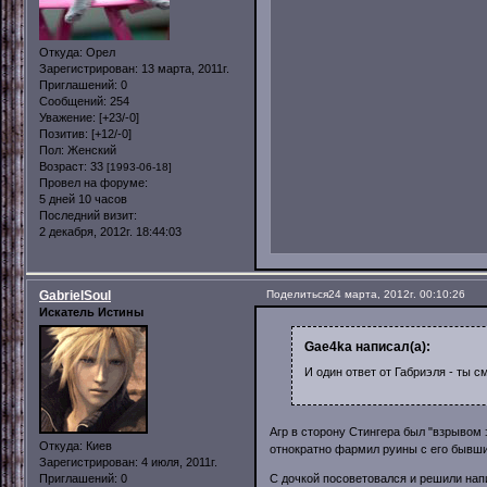
Откуда:
Орел
Зарегистрирован
: 13 марта, 2011г.
Приглашений:
0
Сообщений:
254
Уважение:
[+23/-0]
Позитив:
[+12/-0]
Пол:
Женский
Возраст:
33
[1993-06-18]
Провел на форуме:
5 дней 10 часов
Последний визит:
2 декабря, 2012г. 18:44:03
GabrielSoul
Поделиться
24 марта, 2012г. 00:10:26
Искатель Истины
Gae4ka написал(а):
И один ответ от Габриэля - ты 
Агр в сторону Стингера был "взрывом 
Откуда:
Киев
отнократно фармил руины с его бывш
Зарегистрирован
: 4 июля, 2011г.
С дочкой посоветовался и решили напи
Приглашений:
0