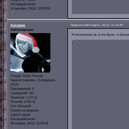
Последний визит:
14 декабря, 2018г. 15:59:59
Аэсонна
Поделиться
24 марта, 2012г. 12:14:45
Заблокирован
Я несомненно за. А что было, то быль
0
Откуда:
Орёл, Россия
Зарегистрирован
: 15 февраля,
2012г.
Приглашений:
0
Сообщений:
361
Уважение:
[+17/-1]
Позитив:
[+45/-3]
Пол:
Женский
Провел на форуме:
3 дня 5 часов
Последний визит:
29 января, 2013г. 21:05:08