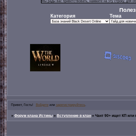
Полез
Категория
Тема
Привет, Гость!
Войдите
или
зарегистрируйтесь
.
»
Форум клана Истины
»
Вступление в клан
»
Чант 90+ ищет КП или