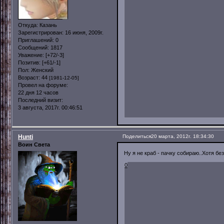
Откуда:
Казань
Зарегистрирован
: 16 июня, 2009г.
Приглашений:
0
Сообщений:
1817
Уважение:
[+72/-3]
Позитив:
[+61/-1]
Пол:
Женский
Возраст:
44
[1981-12-05]
Провел на форуме:
22 дня 12 часов
Последний визит:
3 августа, 2017г. 00:46:51
Hunti
Поделиться
20 марта, 2012г. 18:34:30
Воин Света
Ну я не краб - пачку собираю..Хотя без
0