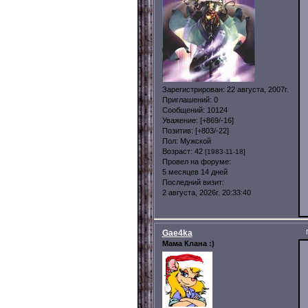
Зарегистрирован
: 22 августа, 2007г.
Приглашений:
0
Сообщений:
10124
Уважение:
[+869/-16]
Позитив:
[+803/-22]
Пол:
Мужской
Возраст:
42
[1983-11-18]
Провел на форуме:
5 месяцев 14 дней
Последний визит:
2 августа, 2026г. 20:33:40
Gae4ka
Мама Клана :)