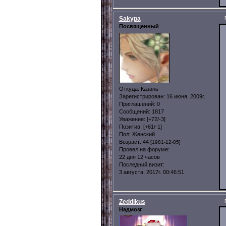
Sakypa
Посвященный
Откуда:
Казань
Зарегистрирован
: 16 июня, 2009г.
Приглашений:
0
Сообщений:
1817
Уважение:
[+72/-3]
Позитив:
[+61/-1]
Пол:
Женский
Возраст:
44
[1981-12-05]
Провел на форуме:
22 дня 12 часов
Последний визит:
3 августа, 2017г. 00:46:51
Zeddikus
Надмозг