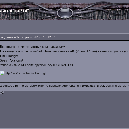
аявление оО
Поделиться
25 февраля, 2012г. 16:12:57
Все привет, хочу вступить к вам в академку.
На кадмусе я играю года 3-4. Имею персанажа АВ. (2 лвл \17 пвп) - качался долго и упор
Ник Fireflight
Зовут Анатолий
Узнал о клане от своих друзей Coty и XxDANTExX
__________________________________________________________________________
а вопще это я, с свтором мне не повезло, хреновая оптимизация игры. если не свтор 
+2