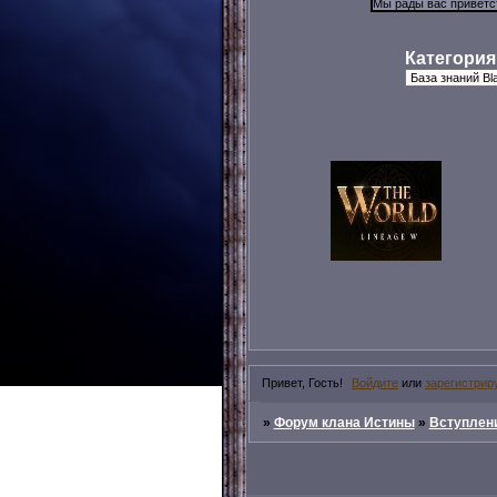
Категория
Привет, Гость!
Войдите
или
зарегистрир
»
Форум клана Истины
»
Вступлени