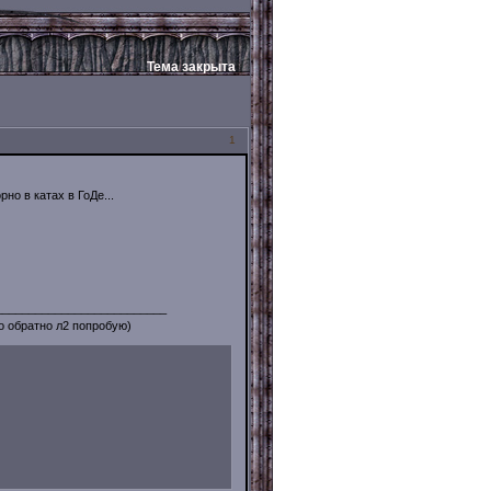
Тема закрыта
1
но в катах в ГоДе...
__________________________
то обратно л2 попробую)