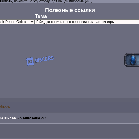
Полезные ссылки
Тема
уйтесь
.
е в клан
»
Заявление оО