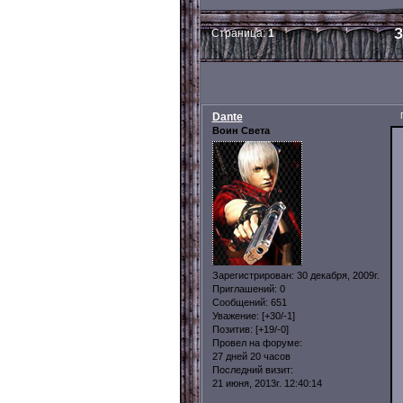
З
Страница:
1
Dante
Воин Света
Зарегистрирован
: 30 декабря, 2009г.
Приглашений:
0
Сообщений:
651
Уважение:
[+30/-1]
Позитив:
[+19/-0]
Провел на форуме:
27 дней 20 часов
Последний визит:
21 июня, 2013г. 12:40:14