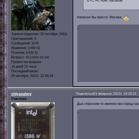
UTC +4, пояс часовой!
Написал бы просто: Москва.
0
Зарегистрирован
: 30 октября, 2011г.
Приглашений:
0
Сообщений:
1176
Уважение:
[+80/-0]
Позитив:
[+53/-1]
Возраст:
41
[1984-10-19]
Провел на форуме:
19 дней 22 часа
Последний визит:
29 октября, 2022г. 22:09:24
shlyapaboy
Поделиться
21 февраля, 2012г. 19:25:22
Участник
Дык спросили-то именно про город,час
0