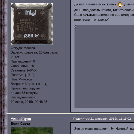
Да нет, я живее всех живых!
у меня
день, ибо делать нечего, так что онлай
Соло качаться сложно, но все ежеднев
игре, если что, ахахах)
0
Откуда:
Москва
Зарегистрирован
: 20 февраля,
2012г.
Приглашений:
0
Сообщений:
18
Уважение:
[+0/-0]
Позитив:
[+0/-0]
Пол:
Мужской
Возраст:
32
[1994-07-04]
Провел на форуме:
4 часа 53 минуты
Последний визит:
10 июня, 2015г. 09:48:03
УмныйОрка
Поделиться
21 февраля, 2012г. 11:11:02
Воин Света
Это от меня товарисч. Эх Николай, над