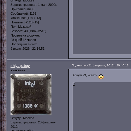
Откуда:
Москва
Зарегистрирован
: 1 мая, 2009г.
Приглашений:
0
Сообщений:
1169
Уважение:
[+140/-13]
Позитив:
[+128/-15]
Пол:
Мужской
Возраст:
43
[1982-12-15]
Провел на форуме:
28 дней 13 часов
Последний визит:
9 июля, 2026г. 22:14:51
shlyapaboy
Поделиться
21 февраля, 2012г. 20:46:13
Участник
Апнул 79, кстати
0
Откуда:
Москва
Зарегистрирован
: 20 февраля,
2012г.
Приглашений:
0