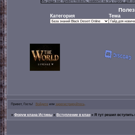
Полез
Категория
Тема
Привет, Гость!
Войдите
или
зарегистрируйтесь
.
»
Форум клана Истины
»
Вступление в клан
»
Я тут решил вступить к