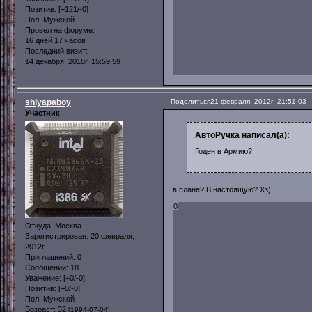
Позитив:
[+121/-0]
Пол:
Мужской
Провел на форуме:
16 дней 17 часов
Последний визит:
14 декабря, 2018г. 15:59:59
shlyapaboy
Поделиться
21 февраля, 2012г. 21:51:03
Участник
АвтоРучка написал(а):
Годен в Армию?
в плане? В настоящую? Хз)
0
Откуда:
Москва
Зарегистрирован
: 20 февраля,
2012г.
Приглашений:
0
Сообщений:
18
Уважение:
[+0/-0]
Позитив:
[+0/-0]
Пол:
Мужской
Возраст:
32
[1994-07-04]