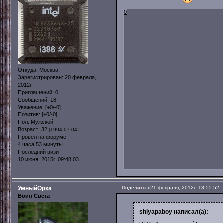
0
Откуда:
Москва
Зарегистрирован
: 20 февраля,
2012г.
Приглашений:
0
Сообщений:
18
Уважение:
[+0/-0]
Позитив:
[+0/-0]
Пол:
Мужской
Возраст:
32
[1994-07-04]
Провел на форуме:
4 часа 53 минуты
Последний визит:
10 июня, 2015г. 09:48:03
УмныйОрка
Поделиться
21 февраля, 2012г. 18:55:52
Воин Света
shlyapaboy написал(а):