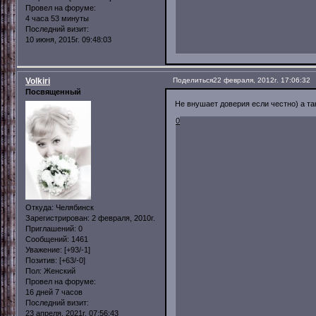
Провел на форуме:
4 часа 53 минуты
Последний визит:
10 июня, 2015г. 09:48:03
Volkiri
Поделиться
22 февраля, 2012г. 17:06:32
Посвященный
Не внушает доверия если честно) а та
0
Откуда:
Челябинск
Зарегистрирован
: 2 февраля, 2010г.
Приглашений:
0
Сообщений:
1461
Уважение:
[+93/-1]
Позитив:
[+63/-0]
Пол:
Женский
Провел на форуме:
16 дней 7 часов
Последний визит:
23 апреля, 2021г. 07:56:43