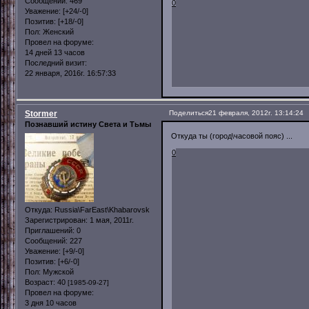
Сообщений:
469
0
Уважение:
[+24/-0]
Позитив:
[+18/-0]
Пол:
Женский
Провел на форуме:
14 дней 13 часов
Последний визит:
22 января, 2016г. 16:57:33
Stormer
Поделиться
21 февраля, 2012г. 13:14:24
Познавший истину Света и Тьмы
Откуда ты (город\часовой пояс) ...
0
Откуда:
Russia\FarEast\Khabarovsk
Зарегистрирован
: 1 мая, 2011г.
Приглашений:
0
Сообщений:
227
Уважение:
[+9/-0]
Позитив:
[+6/-0]
Пол:
Мужской
Возраст:
40
[1985-09-27]
Провел на форуме:
3 дня 10 часов