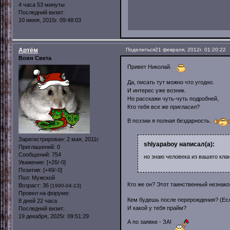
4 часа 53 минуты
Последний визит:
10 июня, 2015г. 09:48:03
Артём
Поделиться
21 февраля, 2012г. 01:20:22
Воин Света
Привет Николай.
Да, писать тут можно что угодно.
И интерес уже возник.
Но расскажи чуть-чуть подробней,
Кто тебя все же пригласил?
В поэзии я полная бездарность.
Зарегистрирован
: 2 мая, 2011г.
shlyapaboy написал(а):
Приглашений:
0
Сообщений:
754
но знаю человека из вашего кла
Уважение:
[+26/-0]
Позитив:
[+49/-0]
Пол:
Мужской
Кто же он? Этот таинственный незнак
Возраст:
36
[1990-04-13]
Провел на форуме:
Кем будешь после перерождения? (Есл
8 дней 22 часа
И какой у тебя прайм?
Последний визит:
19 декабря, 2025г. 09:51:29
А по заявке - ЗА!