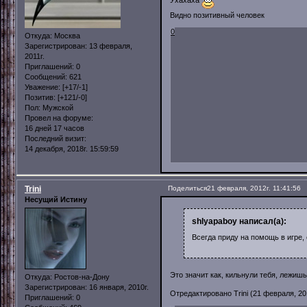
Видно позитивный человек
0
Откуда:
Москва
Зарегистрирован
: 13 февраля,
2011г.
Приглашений:
0
Сообщений:
621
Уважение:
[+17/-1]
Позитив:
[+121/-0]
Пол:
Мужской
Провел на форуме:
16 дней 17 часов
Последний визит:
14 декабря, 2018г. 15:59:59
Trini
Поделиться
21 февраля, 2012г. 11:41:56
Несущий Истину
shlyapaboy написал(а):
Всегда приду на помощь в игре, 
Это значит как, кильнули тебя, лежишь
Откуда:
Ростов-на-Дону
Зарегистрирован
: 16 января, 2010г.
Отредактировано Trini (21 февраля, 201
Приглашений:
0