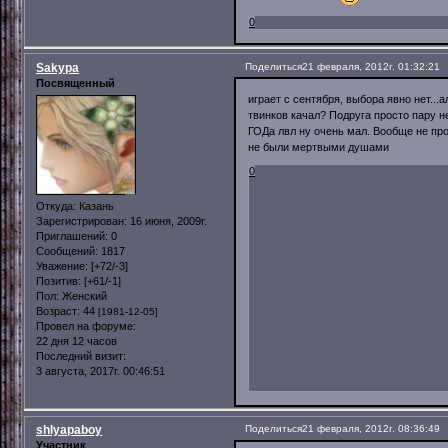
0
Sakypa
Поделиться
21 февраля, 2012г. 01:32:21
Посвященный
играет с сентября, выбора явно нет...
твинков качал? Подруга просто пару не
ГОДа лвл ну очень мал. Вообще не про
не были мертвыми душами
0
Откуда:
Казань
Зарегистрирован
: 16 июня, 2009г.
Приглашений:
0
Сообщений:
1817
Уважение:
[+72/-3]
Позитив:
[+61/-1]
Пол:
Женский
Возраст:
44
[1981-12-05]
Провел на форуме:
22 дня 12 часов
Последний визит:
3 августа, 2017г. 00:46:51
shlyapaboy
Поделиться
21 февраля, 2012г. 08:36:49
Участник