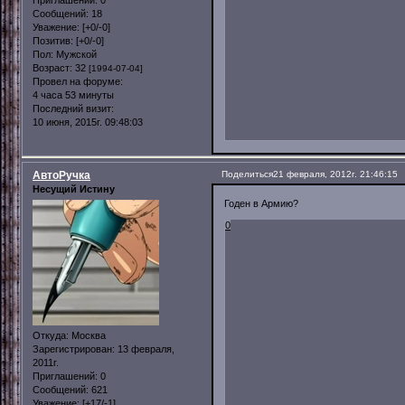
Сообщений:
18
Уважение:
[+0/-0]
Позитив:
[+0/-0]
Пол:
Мужской
Возраст:
32
[1994-07-04]
Провел на форуме:
4 часа 53 минуты
Последний визит:
10 июня, 2015г. 09:48:03
АвтоРучка
Поделиться
21 февраля, 2012г. 21:46:15
Несущий Истину
Годен в Армию?
0
Откуда:
Москва
Зарегистрирован
: 13 февраля,
2011г.
Приглашений:
0
Сообщений:
621
Уважение:
[+17/-1]