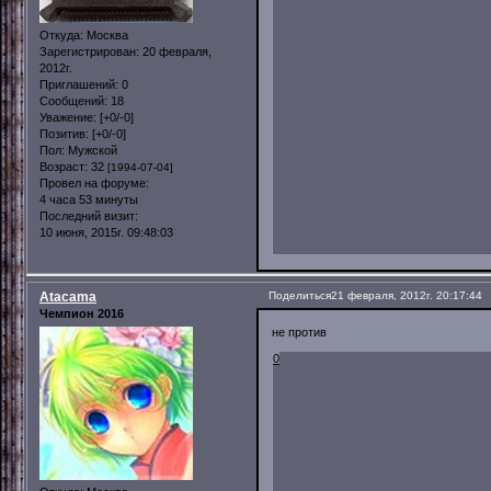
Откуда:
Москва
Зарегистрирован
: 20 февраля,
2012г.
Приглашений:
0
Сообщений:
18
Уважение:
[+0/-0]
Позитив:
[+0/-0]
Пол:
Мужской
Возраст:
32
[1994-07-04]
Провел на форуме:
4 часа 53 минуты
Последний визит:
10 июня, 2015г. 09:48:03
Atacama
Поделиться
21 февраля, 2012г. 20:17:44
Чемпион 2016
не против
0