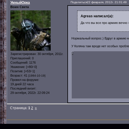
УмныйОрка
Поделиться
22 февраля, 2012г. 21:01:49
Воин Света
Agreas написал(а):
Да что вы все про армию вечно >
Нормальный вопрос.) Вдруг в армию на
У Коляна там вроде нет особых пробле
0
Зарегистрирован
: 30 октября, 2011г.
Приглашений:
0
Сообщений:
1176
Уважение:
[+80/-0]
Позитив:
[+53/-1]
Возраст:
41
[1984-10-19]
Провел на форуме:
19 дней 22 часа
Последний визит:
29 октября, 2022г. 22:09:24
Страница:
1
2
»