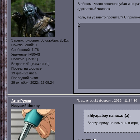
В общем, Колян конечно нубас и ни ра
адекватный человек.
Коль, ты устав-то прочитал? С прило
0
Зарегистрирован
: 30 октября, 2011г.
Приглашений:
0
Сообщений:
1176
Уважение:
[+80/-0]
Позитив:
[+53/-1]
Возраст:
41
[1984-10-19]
Провел на форуме:
19 дней 22 часа
Последний визит:
29 октября, 2022г. 22:09:24
АвтоРучка
Поделиться
21 февраля, 2012г. 11:34:36
Несущий Истину
shlyapaboy написал(а):
Всегда приду на помощь в игре, 
Ухахаха