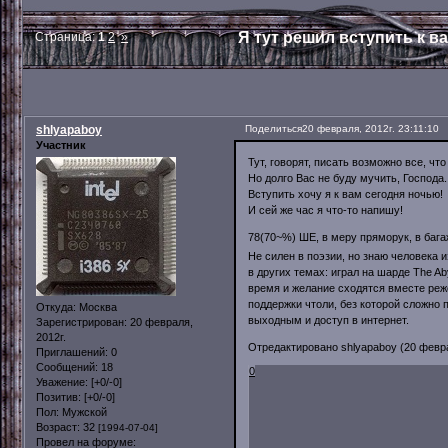
Я тут решил вступить к ва
Страница:
1
2
»
shlyapaboy
Поделиться
20 февраля, 2012г. 23:11:10
Участник
Тут, говорят, писать возможно все, чт
Но долго Вас не буду мучить, Господа..
Вступить хочу я к вам сегодня ночью!
И сей же час я что-то напишу!
78(70~%) ШЕ, в меру пряморук, в бага
Не силен в поэзии, но знаю человека 
в других темах: играл на шарде The A
время и желание сходятся вместе реже
поддержки чтоли, без которой сложно 
Откуда:
Москва
выходным и доступ в интернет.
Зарегистрирован
: 20 февраля,
2012г.
Отредактировано shlyapaboy (20 феврал
Приглашений:
0
Сообщений:
18
0
Уважение:
[+0/-0]
Позитив:
[+0/-0]
Пол:
Мужской
Возраст:
32
[1994-07-04]
Провел на форуме: