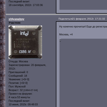
Последний визит:
18 сентября, 2022г. 17:03:36
shlyapaboy
Поделиться
21 февраля, 2012г. 17:21:32
Участник
Ну конечно прочитал! Еще до регистр
Москва, +4
0
Откуда:
Москва
Зарегистрирован
: 20 февраля,
2012г.
Приглашений:
0
Сообщений:
18
Уважение:
[+0/-0]
Позитив:
[+0/-0]
Пол:
Мужской
Возраст:
32
[1994-07-04]
Провел на форуме:
4 часа 53 минуты
Последний визит:
10 июня, 2015г. 09:48:03