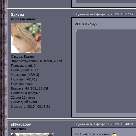
Sakypa
Поделиться
21 февраля, 2012г. 18:37:17
Посвященный
оО +4 к чему?
0
Откуда:
Казань
Зарегистрирован
: 16 июня, 2009г.
Приглашений:
0
Сообщений:
1817
Уважение:
[+72/-3]
Позитив:
[+61/-1]
Пол:
Женский
Возраст:
44
[1981-12-05]
Провел на форуме:
22 дня 12 часов
Последний визит:
3 августа, 2017г. 00:46:51
shlyapaboy
Поделиться
21 февраля, 2012г. 18:40:31
Участник
UTC +4, пояс часовой!