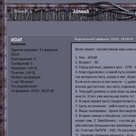
Заявка
Страница:
1
drDaff
Поделиться
14 февраля, 2012г. 16:08:02
Новичок
Всем привет. посоветовали ваш клан ка
Зарегистрирован
: 14 февраля,
2012г.
1. Ник - drDaff
Приглашений:
0
2. Возраст - 30
Сообщений:
5
3. Город (регион), время к мск - СПб. +
Уважение:
[+0/-0]
4. Класс/дуалкласс и какой путь развит
Позитив:
[+0/-0]
так интересно быть хилом в пвп. Агрес
Провел на форуме:
Если есть место в пвп-консте - с удо
1 час 58 минут
Последний визит:
вполне достаточно. кач могу отдельно,
14 февраля, 2012г. 18:07:36
5. Текущий уровень и срок игры за да
консте. И вот уже месяц как опять тут.
6. В какое время (мск) предпочитаете и
7. Цель вступления - найти консту для
8. Ваша экипировка - броня бессмертия
9. В каких кланах и Альянсах состояли,
играет уже. 2. SaintSinners - состою 
абсолютное большинство мемберов - 
10. Счётчик ПвП/ПК - 43/2. Пк регуля
11. Наличие премиум-аккаунта - есть