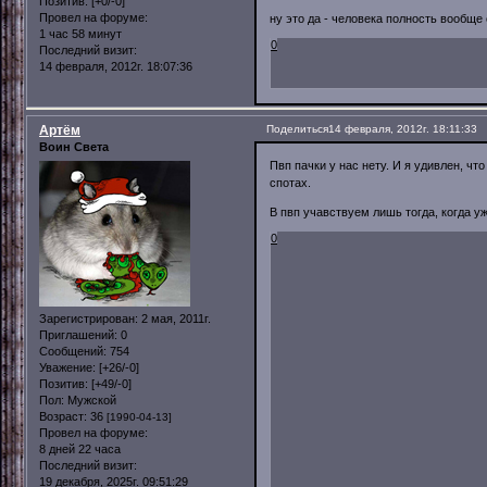
Позитив:
[+0/-0]
Провел на форуме:
ну это да - человека полность вообще 
1 час 58 минут
0
Последний визит:
14 февраля, 2012г. 18:07:36
Артём
Поделиться
14 февраля, 2012г. 18:11:33
Воин Света
Пвп пачки у нас нету. И я удивлен, ч
спотах.
В пвп учавствуем лишь тогда, когда уж
0
Зарегистрирован
: 2 мая, 2011г.
Приглашений:
0
Сообщений:
754
Уважение:
[+26/-0]
Позитив:
[+49/-0]
Пол:
Мужской
Возраст:
36
[1990-04-13]
Провел на форуме:
8 дней 22 часа
Последний визит:
19 декабря, 2025г. 09:51:29