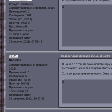
Откуда:
Челябинск
0
Зарегистрирован
: 2 февраля, 2010г.
Приглашений:
0
Сообщений:
1461
Уважение:
[+93/-1]
Позитив:
[+63/-0]
Пол:
Женский
Провел на форуме:
16 дней 7 часов
Последний визит:
23 апреля, 2021г. 07:56:43
drDaff
Поделиться
14 февраля, 2012г. 16:40:50
Новичок
Я нашел в этом мелком шрифте одну ф
Зарегистрирован
: 14 февраля,
вытаскивать из себя клещами ответы 
2012г.
Приглашений:
0
Хотя вопросы приветствуются. Ответ
Сообщений:
5
Уважение:
[+0/-0]
0
Позитив:
[+0/-0]
Провел на форуме:
1 час 58 минут
Последний визит:
14 февраля, 2012г. 18:07:36