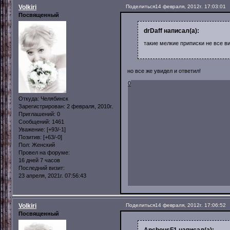
Volkiri
Поделиться
14 февраля, 2012г. 17:03:01
Посвященный
drDaff написал(а):
такие мелкие приписки не все в
но все же увидел и ответил!
0
Откуда:
Челябинск
Зарегистрирован
: 2 февраля, 2010г.
Приглашений:
0
Сообщений:
1461
Уважение:
[+93/-1]
Позитив:
[+63/-0]
Пол:
Женский
Провел на форуме:
16 дней 7 часов
Последний визит:
23 апреля, 2021г. 07:56:43
Volkiri
Поделиться
14 февраля, 2012г. 17:06:52
Посвященный
AnchousF1 написал(а):