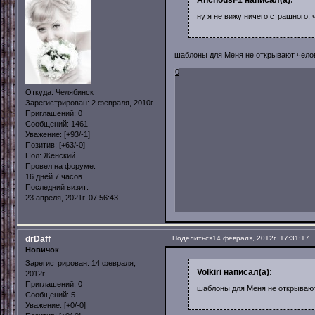
ну я не вижу ничего страшного,
шаблоны для Меня не открывают чело
0
Откуда:
Челябинск
Зарегистрирован
: 2 февраля, 2010г.
Приглашений:
0
Сообщений:
1461
Уважение:
[+93/-1]
Позитив:
[+63/-0]
Пол:
Женский
Провел на форуме:
16 дней 7 часов
Последний визит:
23 апреля, 2021г. 07:56:43
drDaff
Поделиться
14 февраля, 2012г. 17:31:17
Новичок
Зарегистрирован
: 14 февраля,
Volkiri написал(а):
2012г.
Приглашений:
0
шаблоны для Меня не открывают
Сообщений:
5
Уважение:
[+0/-0]