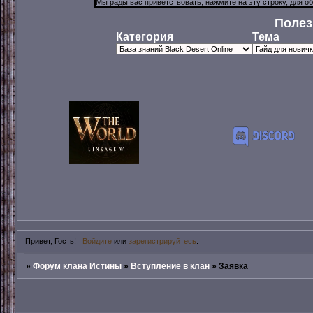
Полез
Категория
Тема
Привет, Гость!
Войдите
или
зарегистрируйтесь
.
»
Форум клана Истины
»
Вступление в клан
»
Заявка