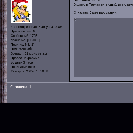
Видимо в Парламенте ошиблись с рек
Отказано. Закрываю заявку.
0
Зарегистрирован
: 5 августа, 2009г.
Приглашений:
0
Сообщений:
1705
Уважение:
[+120/-1]
Позитив:
[+5/-1]
Пол:
Женский
Возраст:
51
[1975-03-31]
Провел на форуме:
26 дней 3 часа
Последний визит:
19 марта, 2019г. 15:39:31
Страница:
1