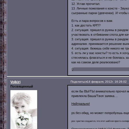
12. Устав прочитал.
13. Личные пожелания к консте - Звуко
сыгранные парни (девченки). И чтобы 
Есть и пара вопросов к вам.
1. как достать КРП?
2. ситуация. пришел в руины в рандом
участвовать в отбивании спота для ка
3. ситуация. пришел в руины в рандом
адреналин. принимается решение выне
4. ситуация. бежишь себе никого не т
5. есть ли у вас консты? то есть я хо
стеснялась флагаться и не боялась за 
как на самом деле реализовано?
0
Volkiri
Поделиться
14 февраля, 2012г. 16:26:02
Посвященный
если бы ВЫ/ТЫ внимательно прочел 
привлекла Ваша/Твоя заявка....
Нейтрально!
ps:без обид, но может попробуешь еще 
pss: чувство создается, что этот шаблон просто скопиро
Отредактировано Volkiri (14 февраля, 2