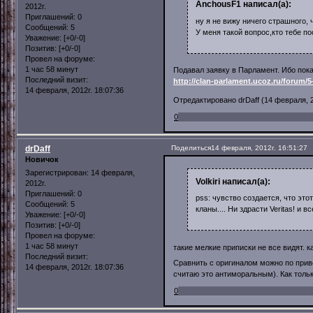
AnchousF1 написал(а):
2012г.
Приглашений:
0
ну я не вижу ничего страшного, 
Сообщений:
5
У меня такой вопрос,кто тебе п
Уважение:
[+0/-0]
Позитив:
[+0/-0]
Провел на форуме:
1 час 58 минут
Подавал заявку в Парламент. Ибо пока
Последний визит:
http://clan-parlament.ucoz.ru/forum/
14 февраля, 2012г. 18:07:36
Отредактировано drDaff (14 февраля, 2
0
drDaff
Поделиться
14 февраля, 2012г. 16:51:27
Новичок
Зарегистрирован
: 14 февраля,
Volkiri написал(а):
2012г.
Приглашений:
0
pss: чувство создается, что эт
Сообщений:
5
кланы.... Ни здрасти Veritas! и все
Уважение:
[+0/-0]
Позитив:
[+0/-0]
Провел на форуме:
1 час 58 минут
такие мелкие приписки не все видят. 
Последний визит:
Сравнить с оригиналом можно по прив
14 февраля, 2012г. 18:07:36
считаю это антиморальным). Как тольк
0