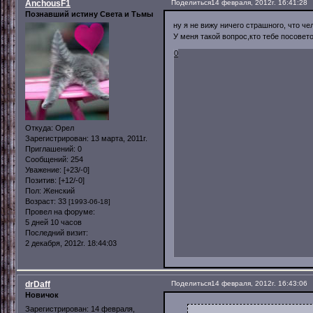
AnchousF1
Поделиться
14 февраля, 2012г. 16:41:28
Познавший истину Света и Тьмы
ну я не вижу ничего страшного, что че
У меня такой вопрос,кто тебе посовет
0
Откуда:
Орел
Зарегистрирован
: 13 марта, 2011г.
Приглашений:
0
Сообщений:
254
Уважение:
[+23/-0]
Позитив:
[+12/-0]
Пол:
Женский
Возраст:
33
[1993-06-18]
Провел на форуме:
5 дней 10 часов
Последний визит:
2 декабря, 2012г. 18:44:03
drDaff
Поделиться
14 февраля, 2012г. 16:43:06
Новичок
Зарегистрирован
: 14 февраля,