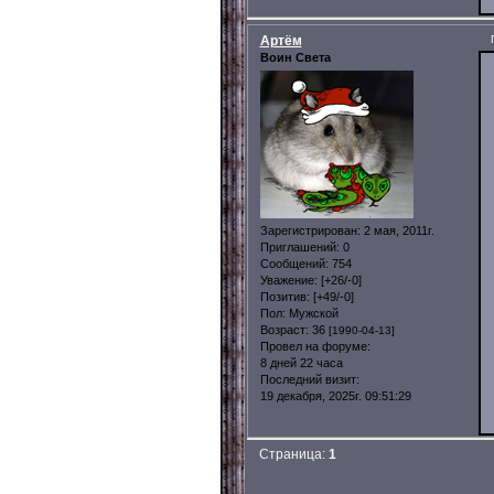
Артём
Воин Света
Зарегистрирован
: 2 мая, 2011г.
Приглашений:
0
Сообщений:
754
Уважение:
[+26/-0]
Позитив:
[+49/-0]
Пол:
Мужской
Возраст:
36
[1990-04-13]
Провел на форуме:
8 дней 22 часа
Последний визит:
19 декабря, 2025г. 09:51:29
Страница:
1