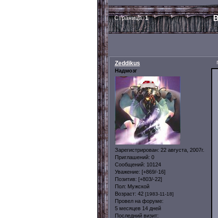
В
Страница:
1
Zeddikus
Надмозг
Зарегистрирован
: 22 августа, 2007г.
Приглашений:
0
Сообщений:
10124
Уважение:
[+869/-16]
Позитив:
[+803/-22]
Пол:
Мужской
Возраст:
42
[1983-11-18]
Провел на форуме:
5 месяцев 14 дней
Последний визит: