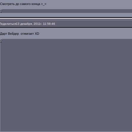
Смотреть до самого конца >_<
0
Поделиться
13 декабря, 2011г. 11:58:46
Дарт Вейдер отжигает XD
0