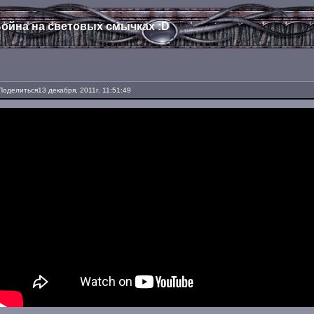
ойна на световых смычках :D
Поделиться
13 декабря, 2011г. 11:51:49