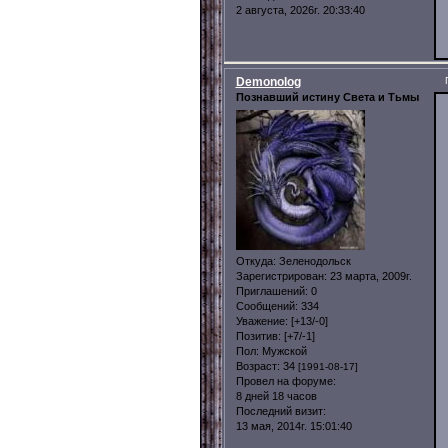
2 августа, 2026г. 20:33:40
Demonolog
Познавший истину Света и Тьмы
Откуда:
Зеленодольск
Зарегистрирован
: 23 марта, 2009г.
Приглашений:
0
Сообщений:
334
Уважение:
[+13/-0]
Позитив:
[+7/-1]
Пол:
Мужской
Возраст:
34
[1991-08-17]
Провел на форуме:
8 дней 18 часов
Последний визит:
13 мая, 2014г. 15:01:40