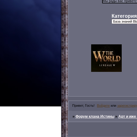
Категория
Привет, Гость!
Войдите
или
зарегистрир
»
Форум клана Истины
»
Арт и иже