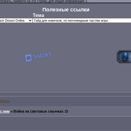
Полезные ссылки
Тема
уйтесь
.
 с ним
»
Война на световых смычках :D