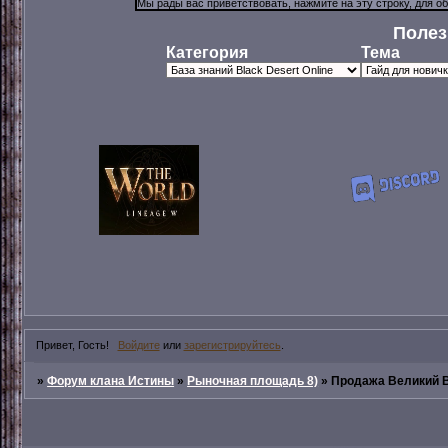
Полез
Категория
Тема
Привет, Гость!
Войдите
или
зарегистрируйтесь
.
»
Форум клана Истины
»
Рыночная площадь 8)
»
Продажа Великий 