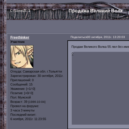
Продажа Великий Волк
Страница:
1
Freethinker
Поделиться
30 октября, 2011г. 13:20:03
Участник
Продам Великого Волка 55 лвл без име
0
Откуда:
Самарская обл. г.Тольятти
Зарегистрирован
: 30 октября, 2011г.
Приглашений:
0
Сообщений:
15
Уважение:
[+1/-0]
Позитив:
[+0/-0]
Пол:
Мужской
Возраст:
39
[1986-10-04]
Провел на форуме:
3 часа 3 минуты
Последний визит:
6 ноября, 2011г. 11:23:55