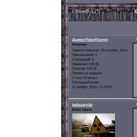
Х
Страница:
1
2
»
ДьяволТожеПлачет
Новичок
Зарегистрирован
: 29 октября, 2011г.
Приглашений:
0
Сообщений:
5
Уважение:
[+0/-0]
Позитив:
[+0/-0]
Провел на форуме:
4 часа 19 минут
Последний визит:
11 ноября, 2011г. 21:29:02
baltazarsila
Воин Света