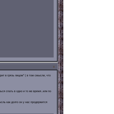
8
ит в грязь лицом" ( в том смысли, что
ься спать в одно и то же время..или по
ысль как долго он у нас продержится