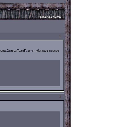
Тема закрыта
1
снова ДьяволТожеПлачет >больше персов
2