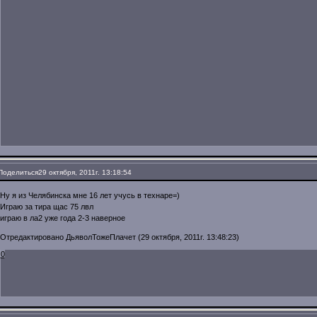
Поделиться
29 октября, 2011г. 13:18:54
Ну я из Челябинска мне 16 лет учусь в технаре=)
Играю за тира щас 75 лвл
играю в ла2 уже года 2-3 наверное
Отредактировано ДьяволТожеПлачет (29 октября, 2011г. 13:48:23)
0