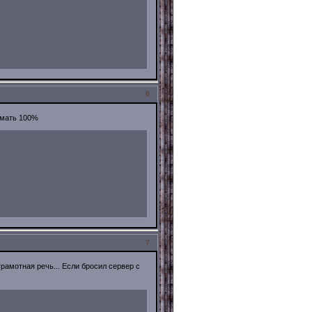
6
амать 100%
7
е грамотная речь... Если бросил сервер с