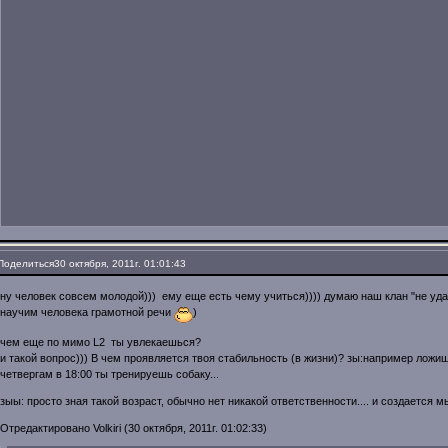
Поделиться
30 октября, 2011г. 01:01:43
ну человек совсем молодой))) ему еще есть чему учиться)))) думаю наш клан "не удар
научим человека грамотной речи
)
чем еще по мимо L2 ты увлекаешься?
и такой вопрос))) В чем проявляется твоя стабильность (в жизни)? зы:например ложиш
четвергам в 18:00 ты тренируешь собаку...
зыы: просто зная такой возраст, обычно нет никакой ответственности.... и создается м
Отредактировано Volkiri (30 октября, 2011г. 01:02:33)