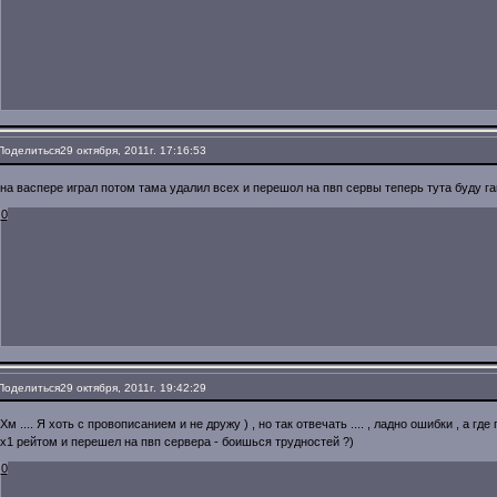
Поделиться
29 октября, 2011г. 17:16:53
на васпере играл потом тама удалил всех и перешол на пвп сервы теперь тута буду г
0
Поделиться
29 октября, 2011г. 19:42:29
Хм .... Я хоть с провописанием и не дружу ) , но так отвечать .... , ладно ошибки , а гд
х1 рейтом и перешел на пвп сервера - боишься трудностей ?)
0