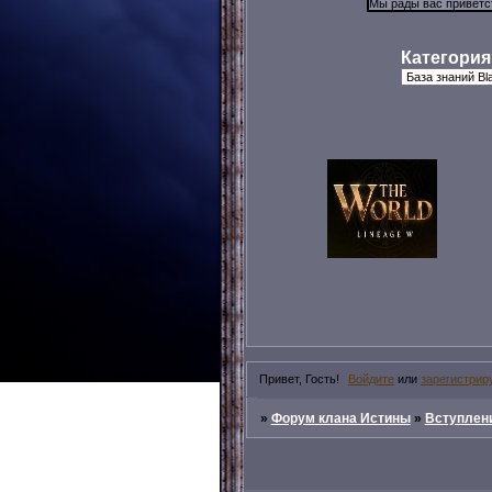
Категория
Привет, Гость!
Войдите
или
зарегистрир
»
Форум клана Истины
»
Вступлени