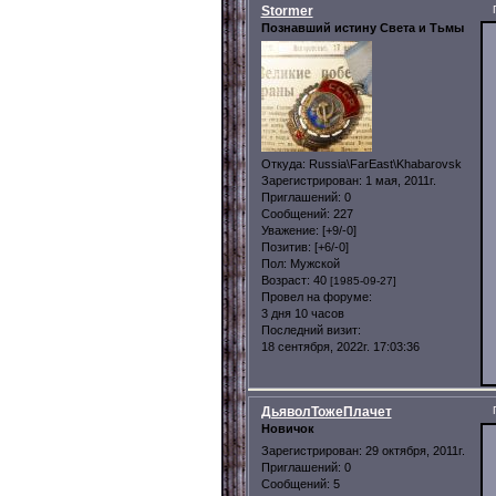
Stormer
Познавший истину Света и Тьмы
Откуда:
Russia\FarEast\Khabarovsk
Зарегистрирован
: 1 мая, 2011г.
Приглашений:
0
Сообщений:
227
Уважение:
[+9/-0]
Позитив:
[+6/-0]
Пол:
Мужской
Возраст:
40
[1985-09-27]
Провел на форуме:
3 дня 10 часов
Последний визит:
18 сентября, 2022г. 17:03:36
ДьяволТожеПлачет
Новичок
Зарегистрирован
: 29 октября, 2011г.
Приглашений:
0
Сообщений:
5