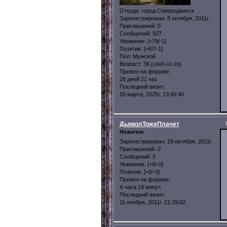
Откуда:
город Северодвинск
Зарегистрирован
: 8 октября, 2011г.
Приглашений:
0
Сообщений:
927
Уважение:
[+79/-1]
Позитив:
[+87/-1]
Пол:
Мужской
Возраст:
36
[1990-02-28]
Провел на форуме:
28 дней 21 час
Последний визит:
20 марта, 2025г. 13:45:40
ДьяволТожеПлачет
Новичок
Зарегистрирован
: 29 октября, 2011г.
Приглашений:
0
Сообщений:
5
Уважение:
[+0/-0]
Позитив:
[+0/-0]
Провел на форуме:
4 часа 19 минут
Последний визит:
11 ноября, 2011г. 21:29:02