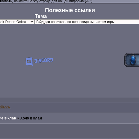
Полезные ссылки
Тема
уйтесь
.
е в клан
»
Хочу в клан