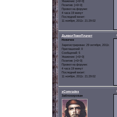
Уважение:
[+0/-0]
Позитив:
[+0/-0]
Провел на форуме:
4 часа 19 минут
Последний визит:
11 ноября, 2011г. 21:29:02
ДьяволТожеПлачет
Новичок
Зарегистрирован
: 29 октября, 2011г.
Приглашений:
0
Сообщений:
5
Уважение:
[+0/-0]
Позитив:
[+0/-0]
Провел на форуме:
4 часа 19 минут
Последний визит:
11 ноября, 2011г. 21:29:02
xComradex
Заблокирован