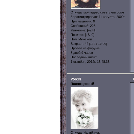
Откуда:
мой адрес советский союз
Зарегистрирован
: 11 августа, 2009г.
Приглашений:
0
Сообщений:
226
Уважение:
[+7/-1]
Позитив:
[+6/-0]
Пол:
Мужской
Возраст:
44
[1981-10-09]
Провел на форуме:
8 дней 9 часов
Последний визит:
1 октября, 2012г. 13:48:33
Volkiri
Посвященный
Откуда:
Челябинск