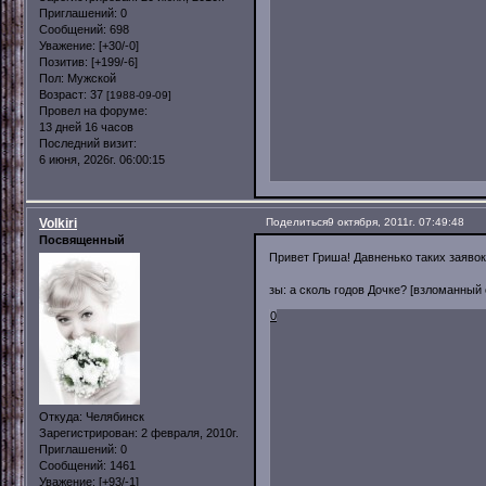
Приглашений:
0
Сообщений:
698
Уважение:
[+30/-0]
Позитив:
[+199/-6]
Пол:
Мужской
Возраст:
37
[1988-09-09]
Провел на форуме:
13 дней 16 часов
Последний визит:
6 июня, 2026г. 06:00:15
Volkiri
Поделиться
9 октября, 2011г. 07:49:48
Посвященный
Привет Гриша! Давненько таких заявок
зы: а сколь годов Дочке? [взломанный 
0
Откуда:
Челябинск
Зарегистрирован
: 2 февраля, 2010г.
Приглашений:
0
Сообщений:
1461
Уважение:
[+93/-1]