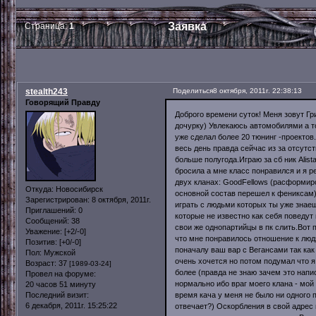
Заявка
Страница:
1
stealth243
Поделиться
8 октября, 2011г. 22:38:13
Говорящий Правду
Доброго времени суток! Меня зовут Гр
дочурку) Увлекаюсь автомобилями а т
уже сделал более 20 тюнинг -проектов
весь день правда сейчас из за отсутст
больше полугода.Играю за сб ник Alist
бросила а мне класс понравился и я р
двух кланах: GoodFellows (расформиров
Откуда:
Новосибирск
основной состав перешел к фениксам) 
Зарегистрирован
: 8 октября, 2011г.
играть с людьми которых ты уже знае
Приглашений:
0
которые не известно как себя поведут
Сообщений:
38
свои же однопартийцы в пк слить.Вот
Уважение:
[+2/-0]
что мне понравилось отношение к людя
Позитив:
[+0/-0]
поначалу ваш вар с Вегансами так как
Пол:
Мужской
очень хочется но потом подумал что я
Возраст:
37
[1989-03-24]
более (правда не знаю зачем это напи
Провел на форуме:
нормально ибо враг моего клана - мой 
20 часов 51 минуту
время кача у меня не было ни одного 
Последний визит:
6 декабря, 2011г. 15:25:22
отвечает?) Оскорбления в свой адрес