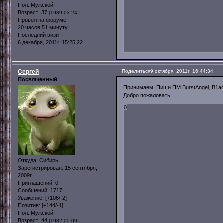
Пол:
Мужской
Возраст:
37
[1989-03-24]
Провел на форуме:
20 часов 51 минуту
Последний визит:
6 декабря, 2011г. 15:25:22
Сергей
Поделиться
9 октября, 2011г. 16:44:34
Посвященный
Принимаем. Пиши ПМ BurstAngel, B1a
Добро пожаловать!
0
Откуда:
Сибирь
Зарегистрирован
: 15 сентября,
2009г.
Приглашений:
0
Сообщений:
1717
Уважение:
[+106/-2]
Позитив:
[+144/-1]
Пол:
Мужской
Возраст:
44
[1982-05-09]