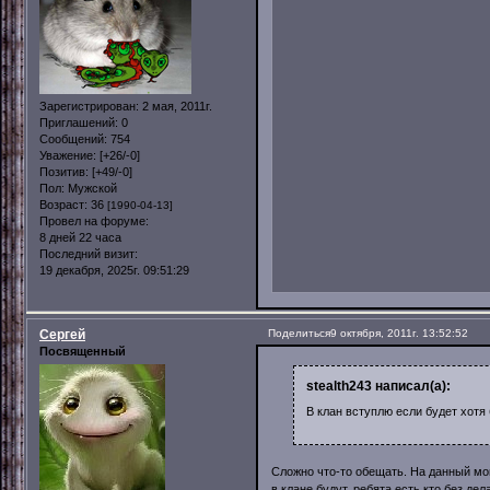
Зарегистрирован
: 2 мая, 2011г.
Приглашений:
0
Сообщений:
754
Уважение:
[+26/-0]
Позитив:
[+49/-0]
Пол:
Мужской
Возраст:
36
[1990-04-13]
Провел на форуме:
8 дней 22 часа
Последний визит:
19 декабря, 2025г. 09:51:29
Сергей
Поделиться
9 октября, 2011г. 13:52:52
Посвященный
stealth243 написал(а):
В клан вступлю если будет хотя
Сложно что-то обещать. На данный мо
в клане будут, ребята есть кто без де