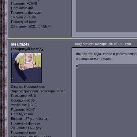
Позитив:
[+63/-0]
Пол:
Женский
Провел на форуме:
16 дней 7 часов
Последний визит:
23 апреля, 2021г. 07:56:43
stealth243
Поделиться
9 октября, 2011г. 10:01:50
Говорящий Правду
Дочери три года. Учеба и работа свя
расходных материалов.
0
Откуда:
Новосибирск
Зарегистрирован
: 8 октября, 2011г.
Приглашений:
0
Сообщений:
38
Уважение:
[+2/-0]
Позитив:
[+0/-0]
Пол:
Мужской
Возраст:
37
[1989-03-24]
Провел на форуме:
20 часов 51 минуту
Последний визит: