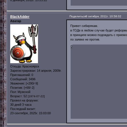
6 декабря, 2011г. 15:25:22
BlackAdder
Поделиться
9 октября, 2011г. 10:58:02
Аватар
Привет сибирякам.
в ГОДе в любом случае будет реформир
в принципе можно подождать с приемо
по заявке не против.
0
Откуда:
Красноярск
Зарегистрирован
: 14 апреля, 2009г.
Приглашений:
0
Сообщений:
3496
Уважение:
[+290/-9]
Позитив:
[+68/-2]
Пол:
Мужской
Возраст:
52
[1974-07-22]
Провел на форуме:
30 дней 3 часа
Последний визит:
23 сентября, 2025г. 15:03:00