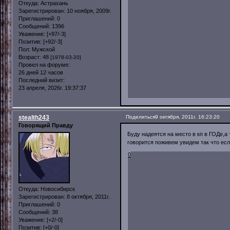
Откуда:
Астрахань
Зарегистрирован
: 10 ноября, 2009г.
Приглашений:
0
Сообщений:
1396
Уважение:
[+97/-3]
Позитив:
[+92/-3]
Пол:
Мужской
Возраст:
48
[1978-03-20]
Провел на форуме:
26 дней 12 часов
Последний визит:
23 апреля, 2026г. 19:37:37
stealth243
Поделиться
9 октября, 2011г. 16:23:20
Говорящий Правду
Буду надеятся на место в кп в ГОДе,а 
говорится поживем увидем так что если
0
Откуда:
Новосибирск
Зарегистрирован
: 8 октября, 2011г.
Приглашений:
0
Сообщений:
38
Уважение:
[+2/-0]
Позитив:
[+0/-0]