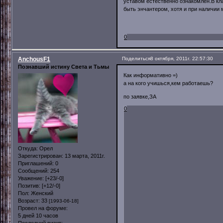
уставом естественно ознакомлен.В кла
быть энчантером, хо
С уважением
0
AnchousF1
Поделиться
8 октября, 2011г. 22:57:30
Познавший истину Света и Тьмы
Как информативно =)
а на кого учишься,кем работаешь?
по заявке,ЗА
0
Откуда:
Орел
Зарегистрирован
: 13 марта, 2011г.
Приглашений:
0
Сообщений:
254
Уважение:
[+23/-0]
Позитив:
[+12/-0]
Пол:
Женский
Возраст:
33
[1993-06-18]
Провел на форуме:
5 дней 10 часов
Последний визит: