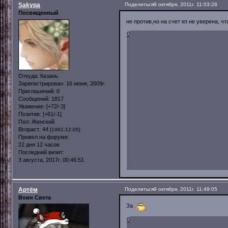
Sakypa
Поделиться
9 октября, 2011г. 11:03:28
Посвященный
не против,но на счет кп не уверена, ч
0
Откуда:
Казань
Зарегистрирован
: 16 июня, 2009г.
Приглашений:
0
Сообщений:
1817
Уважение:
[+72/-3]
Позитив:
[+61/-1]
Пол:
Женский
Возраст:
44
[1981-12-05]
Провел на форуме:
22 дня 12 часов
Последний визит:
3 августа, 2017г. 00:46:51
Артём
Поделиться
9 октября, 2011г. 11:49:05
Воин Света
За
0