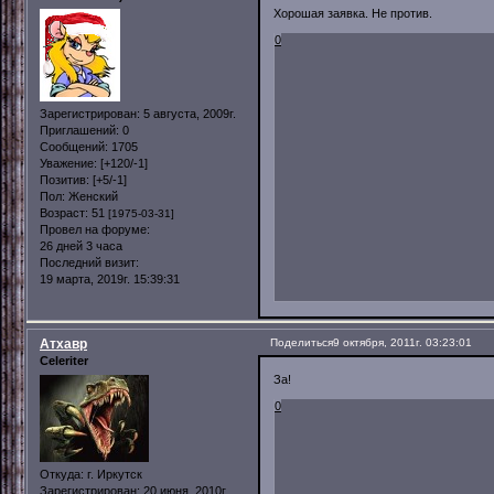
Хорошая заявка. Не против.
0
Зарегистрирован
: 5 августа, 2009г.
Приглашений:
0
Сообщений:
1705
Уважение:
[+120/-1]
Позитив:
[+5/-1]
Пол:
Женский
Возраст:
51
[1975-03-31]
Провел на форуме:
26 дней 3 часа
Последний визит:
19 марта, 2019г. 15:39:31
Атхавр
Поделиться
9 октября, 2011г. 03:23:01
Celeriter
За!
0
Откуда:
г. Иркутск
Зарегистрирован
: 20 июня, 2010г.