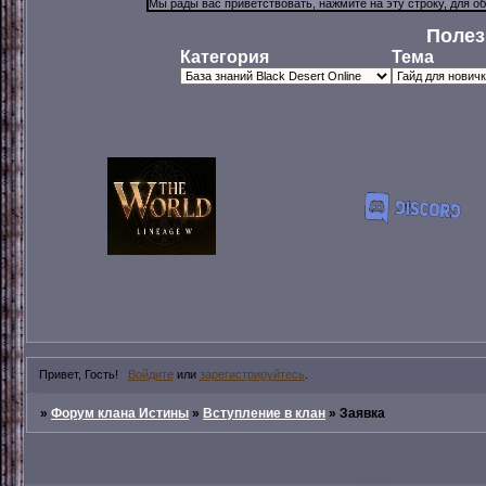
Полез
Категория
Тема
Привет, Гость!
Войдите
или
зарегистрируйтесь
.
»
Форум клана Истины
»
Вступление в клан
»
Заявка