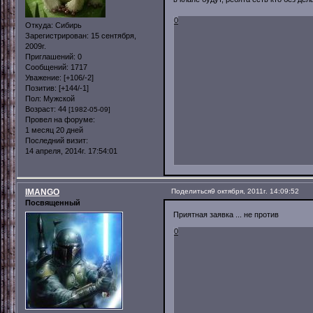
0
Откуда:
Сибирь
Зарегистрирован
: 15 сентября,
2009г.
Приглашений:
0
Сообщений:
1717
Уважение:
[+106/-2]
Позитив:
[+144/-1]
Пол:
Мужской
Возраст:
44
[1982-05-09]
Провел на форуме:
1 месяц 20 дней
Последний визит:
14 апреля, 2014г. 17:54:01
IMANGO
Поделиться
9 октября, 2011г. 14:09:52
Посвященный
Приятная заявка ... не против
0