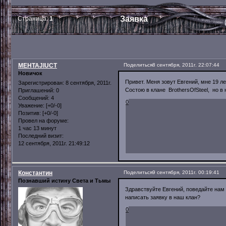
Заявка
Страница:
1
MEHTAJlUCT
Поделиться
8 сентября, 2011г. 22:07:44
Новичок
Привет. Меня зовут Евгений, мне 19 ле
Зарегистрирован
: 8 сентября, 2011г.
Состою в клане BrothersOfSteel, но в 
Приглашений:
0
Сообщений:
4
0
Уважение:
[+0/-0]
Позитив:
[+0/-0]
Провел на форуме:
1 час 13 минут
Последний визит:
12 сентября, 2011г. 21:49:12
Константин
Поделиться
9 сентября, 2011г. 00:19:41
Познавший истину Света и Тьмы
Здравствуйте Евгений, поведайте нам 
написать заявку в наш клан?
0