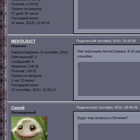
Позитив:
[+19/-0]
Провел на форуме:
27 дней 20 часов
Последний визит:
21 июня, 2013г. 12:40:14
MEHTAJlUCT
Поделиться
9 сентября, 2011г. 15:15:30
Новичок
Ник персонажа АнгелСумрака. В л2 игр
Зарегистрирован
: 8 сентября, 2011г.
спокойно.
Приглашений:
0
Сообщений:
4
0
Уважение:
[+0/-0]
Позитив:
[+0/-0]
Провел на форуме:
1 час 13 минут
Последний визит:
12 сентября, 2011г. 21:49:12
Сергей
Поделиться
11 сентября, 2011г. 08:48:39
Посвященный
Будут еще вопросы к Евгению?
0