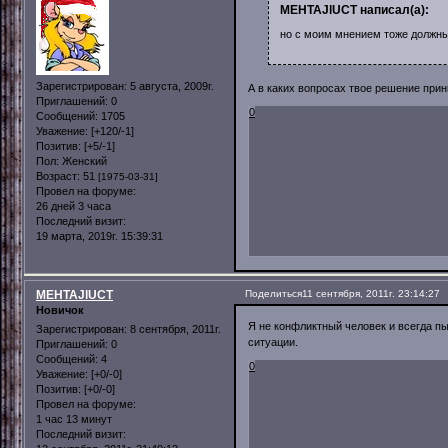
MEHTAJlUCT написал(а):
но с моим мнением тоже должны
Зарегистрирован
: 5 августа, 2009г.
А в каких вопросах твое решение при
Приглашений:
0
0
Сообщений:
1705
Уважение:
[+120/-1]
Позитив:
[+5/-1]
Пол:
Женский
Возраст:
51
[1975-03-31]
Провел на форуме:
26 дней 3 часа
Последний визит:
19 марта, 2019г. 15:39:31
MEHTAJlUCT
Поделиться
11 сентября, 2011г. 23:14:27
Новичок
Я не конфликтный человек и всегда п
Зарегистрирован
: 8 сентября, 2011г.
ситуации.
Приглашений:
0
Сообщений:
4
0
Уважение:
[+0/-0]
Позитив:
[+0/-0]
Провел на форуме:
1 час 13 минут
Последний визит: