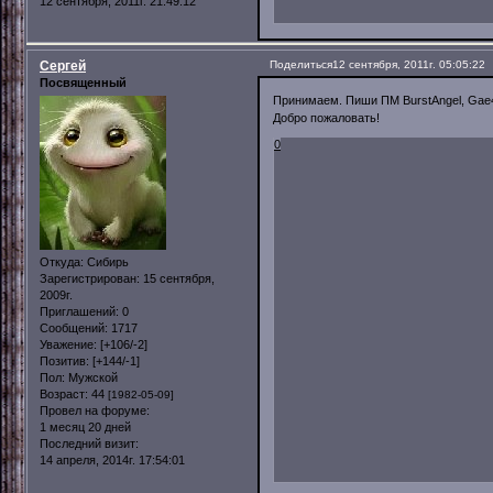
12 сентября, 2011г. 21:49:12
Сергей
Поделиться
12 сентября, 2011г. 05:05:22
Посвященный
Принимаем. Пиши ПМ BurstAngel, Ga
Добро пожаловать!
0
Откуда:
Сибирь
Зарегистрирован
: 15 сентября,
2009г.
Приглашений:
0
Сообщений:
1717
Уважение:
[+106/-2]
Позитив:
[+144/-1]
Пол:
Мужской
Возраст:
44
[1982-05-09]
Провел на форуме:
1 месяц 20 дней
Последний визит:
14 апреля, 2014г. 17:54:01