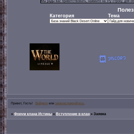
Полез
Категория
Тема
Привет, Гость!
Войдите
или
зарегистрируйтесь
.
»
Форум клана Истины
»
Вступление в клан
»
Заявка