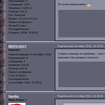
Приглашений:
0
Их нужно прищучивать
Сообщений:
1705
Уважение:
[+120/-1]
0
Позитив:
[+5/-1]
Пол:
Женский
Возраст:
51
[1975-03-31]
Провел на форуме:
26 дней 3 часа
Последний визит:
19 марта, 2019г. 15:39:31
MEHTAJlUCT
Поделиться
11 сентября, 2011г. 20:16:33
Новичок
Собрать команду не проблема... а вот
Зарегистрирован
: 8 сентября, 2011г.
мнением тоже должны считаться.
Приглашений:
0
Сообщений:
4
0
Уважение:
[+0/-0]
Позитив:
[+0/-0]
Провел на форуме:
1 час 13 минут
Последний визит:
12 сентября, 2011г. 21:49:12
Gae4ka
Поделиться
11 сентября, 2011г. 21:40:41
Мама Клана :)