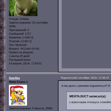
Откуда:
Сибирь
Зарегистрирован
: 15 сентября,
2009г.
Приглашений:
0
Сообщений:
1717
Уважение:
[+106/-2]
Позитив:
[+144/-1]
Пол:
Мужской
Возраст:
44
[1982-05-09]
Провел на форуме:
1 месяц 20 дней
Последний визит:
14 апреля, 2014г. 17:54:01
Gae4ka
Поделиться
11 сентября, 2011г. 17:46:15
Мама Клана :)
А как дела с умением подчиняться? И
MEHTAJlUCT написал(а):
к агрессорам отношусь спокойн
Зарегистрирован
: 5 августа, 2009г.