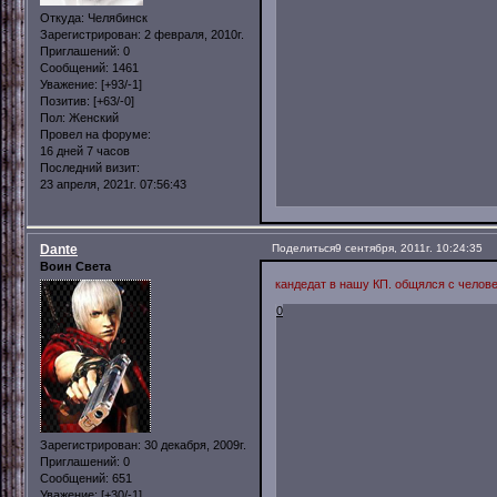
Откуда:
Челябинск
Зарегистрирован
: 2 февраля, 2010г.
Приглашений:
0
Сообщений:
1461
Уважение:
[+93/-1]
Позитив:
[+63/-0]
Пол:
Женский
Провел на форуме:
16 дней 7 часов
Последний визит:
23 апреля, 2021г. 07:56:43
Dante
Поделиться
9 сентября, 2011г. 10:24:35
Воин Света
кандедат в нашу КП. общялся с челове
0
Зарегистрирован
: 30 декабря, 2009г.
Приглашений:
0
Сообщений:
651
Уважение:
[+30/-1]