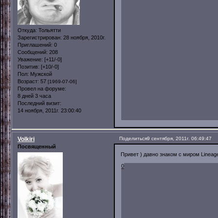
Откуда:
Тольятти
Зарегистрирован
: 28 ноября, 2010г.
Приглашений:
0
Сообщений:
208
Уважение:
[+11/-0]
Позитив:
[+10/-0]
Пол:
Мужской
Возраст:
57
[1969-07-06]
Провел на форуме:
8 дней 3 часа
Последний визит:
14 ноября, 2011г. 23:00:40
Volkiri
Поделиться
9 сентября, 2011г. 06:49:47
Посвященный
Привет ) давно знаком с миром Lineag
0