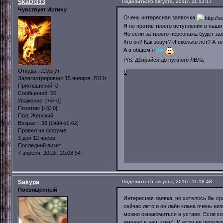
SkaDi333
Поделиться
5 августа, 2011г. 11:13:17
Чувствует Истину
Очень интересная заявочка
Я не против твоего вступления в наши
Но если за твоего персонажа будет зах
Кто он? Как зовут? И сколько лет? А т
А в общем я
ЗА
P/S: Дбирайся до нужного ЛВЛа
Откуда:
г.Сургут
0
Зарегистрирован
: 15 января, 2011г.
Приглашений:
0
Сообщений:
50
Уважение:
[+4/-0]
Позитив:
[+5/-0]
Пол:
Женский
Возраст:
36
[1989-10-02]
Провел на форуме:
3 дня 12 часов
Последний визит:
7 апреля, 2012г. 20:08:54
Sakypa
Поделиться
5 августа, 2011г. 11:18:48
Посвященный
Интересная заявка, но хотелось бы ср
сейчас лето и он лайн клана очень ни
можно ознакомиться в уставе. Если к
именно в наш клан). И если не переду