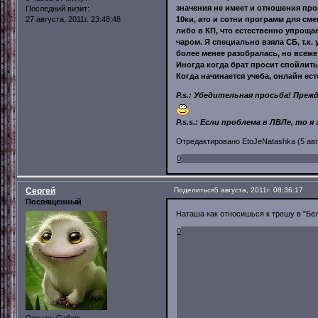
значения не имеет и отношения прош
Последний визит:
27 августа, 2011г. 23:48:48
10ки, ато и сотни программ для см
либо в КП, что естественно упроща
чаром. Я специально взяла СБ, т.к.
более менее разобралась, но всеже 
Иногда когда брат просит спойлить
Когда начинается учеба, онлайн ес
P.s.: Убедительная просьба! Преж
P.s.s.: Если проблема в ЛВЛе, то
Отредактировано EtoJeNatashka (5 авгу
0
Сергей
Поделиться
5 августа, 2011г. 08:36:17
Посвященный
Наташа как относишься к трешу в "Бе
0
Откуда:
Сибирь