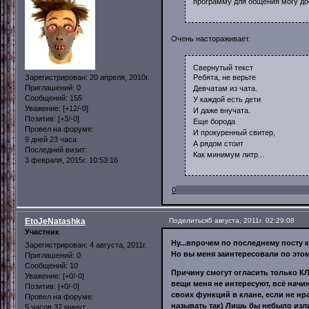
программу для общения могу до
Очень настораживает.
Свернутый текст
Ребята, не верьте
Зарегистрирован
: 20 апреля, 2010г.
Приглашений:
0
Девчатам из чата.
Сообщений:
155
У каждой есть дети
Уважение:
[+12/-0]
И даже внучата.
Позитив:
[+3/-0]
Еще борода
Провел на форуме:
И прокуренный свитер,
9 дней 23 часа
А рядом стоит
Последний визит:
Как минимум литр...
3 февраля, 2015г. 10:53:16
0
EtoJeNatashka
Поделиться
5 августа, 2011г. 02:29:08
Участник
Ну...впрочем по последнему посту к
Зарегистрирован
: 4 августа, 2011г.
Но вы меня заинтересовали по этом
Приглашений:
0
Сообщений:
10
Причину смогут огласить только КЛу
Уважение:
[+0/-0]
вещи меня не интересуют, всё начин
Позитив:
[+0/-0]
своих функций в клане, если не нр
Провел на форуме:
называть так) Лишь бы небыло изли
5 часов 37 минут