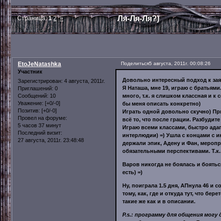
Ля-Ля-Ля?)
Страница:
1
2
»
EtoJeNatashka
Поделиться
5 августа, 2011г. 00:08:26
Участник
Довольно интересный подход к заявк
Зарегистрирован
: 4 августа, 2011г.
Я Наташа, мне 19, играю с братьями
Приглашений:
0
много, т.к. я слишком классная и к
Сообщений:
10
Уважение:
[+0/-0]
бы меня описать конкретно)
Позитив:
[+0/-0]
Играть одной довольно скучно) Пр
Провел на форуме:
всё то, что после грации. Разбудите
5 часов 37 минут
Играю всеми классами, быстро адапт
Последний визит:
интерлюдии) =) Ушла с концами с и
27 августа, 2011г. 23:48:48
держали эпик, Адену и Фан, меропр
обязательными перспективами. Т.к
Варов никогда не боялась и бояться
есть) =)
Ну, поиграла 1.5 дня, АПнула 46 и 
тому, как, где и откуда тут, что б
такие же как и в описании.
P.s.: программу для общения могу