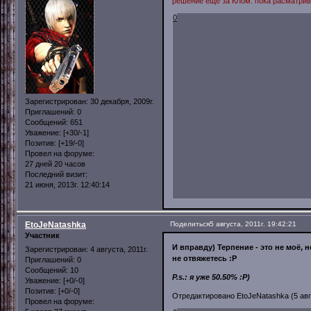
решение еще за КЛом. пока расматрив
0
Зарегистрирован
: 30 декабря, 2009г.
Приглашений:
0
Сообщений:
651
Уважение:
[+30/-1]
Позитив:
[+19/-0]
Провел на форуме:
27 дней 20 часов
Последний визит:
21 июня, 2013г. 12:40:14
EtoJeNatashka
Поделиться
5 августа, 2011г. 19:42:21
Участник
И вправду) Терпение - это не моё, н
Зарегистрирован
: 4 августа, 2011г.
не отвяжетесь :Р
Приглашений:
0
Сообщений:
10
P.s.: я уже 50.50% :Р)
Уважение:
[+0/-0]
Позитив:
[+0/-0]
Отредактировано EtoJeNatashka (5 авгу
Провел на форуме: