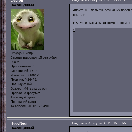
Сергей
Поделиться
5 августа, 2011г. 15:11:17
Посвященный
Апайте 76+ лвлы т.к. без наших варов 
братьев.
P.S. Если нужна будет помощь по игре
0
Откуда:
Сибирь
Зарегистрирован
: 15 сентября,
2009г.
Приглашений:
0
Сообщений:
1717
Уважение:
[+106/-2]
Позитив:
[+144/-1]
Пол:
Мужской
Возраст:
44
[1982-05-09]
Провел на форуме:
1 месяц 20 дней
Последний визит:
14 апреля, 2014г. 17:54:01
HugoNegi
Поделиться
5 августа, 2011г. 15:53:55
Посвященный