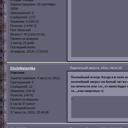
Зарегистрирован
: 15 сентября,
2009г.
Приглашений:
0
Сообщений:
1717
Уважение:
[+106/-2]
Позитив:
[+144/-1]
Пол:
Мужской
Возраст:
44
[1982-05-09]
Провел на форуме:
1 месяц 20 дней
Последний визит:
14 апреля, 2014г. 17:54:01
EtoJeNatashka
Поделиться
5 августа, 2011г. 09:42:39
Участник
Полнейший игнор. Когда я в пати ил
Зарегистрирован
: 4 августа, 2011г.
полнейший запрет на белый чат во 
Приглашений:
0
на личности или т.п., от меня буде
Сообщений:
10
Уважение:
[+0/-0]
то....кхм смертных =)
Позитив:
[+0/-0]
0
Провел на форуме:
5 часов 37 минут
Последний визит:
27 августа, 2011г. 23:48:48