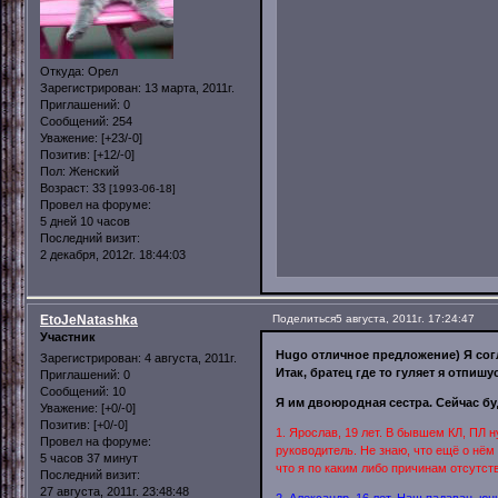
Откуда:
Орел
Зарегистрирован
: 13 марта, 2011г.
Приглашений:
0
Сообщений:
254
Уважение:
[+23/-0]
Позитив:
[+12/-0]
Пол:
Женский
Возраст:
33
[1993-06-18]
Провел на форуме:
5 дней 10 часов
Последний визит:
2 декабря, 2012г. 18:44:03
EtoJeNatashka
Поделиться
5 августа, 2011г. 17:24:47
Участник
Hugo отличное предложение) Я сог
Зарегистрирован
: 4 августа, 2011г.
Итак, братец где то гуляет я отпишу
Приглашений:
0
Сообщений:
10
Я им двоюродная сестра. Сейчас бу
Уважение:
[+0/-0]
Позитив:
[+0/-0]
1. Ярослав, 19 лет. В бывшем КЛ, ПЛ 
Провел на форуме:
руководитель. Не знаю, что ещё о нём
5 часов 37 минут
что я по каким либо причинам отсутств
Последний визит:
27 августа, 2011г. 23:48:48