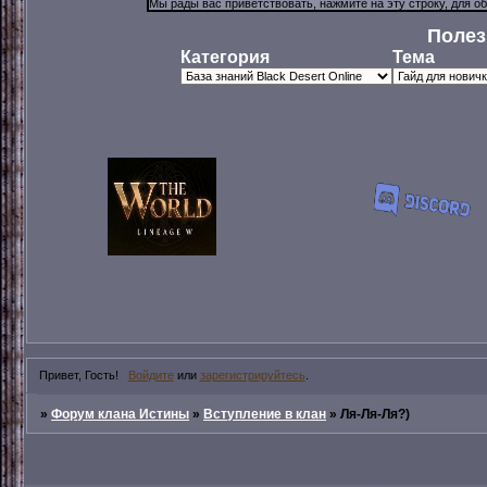
Полез
Категория
Тема
Привет, Гость!
Войдите
или
зарегистрируйтесь
.
»
Форум клана Истины
»
Вступление в клан
»
Ля-Ля-Ля?)