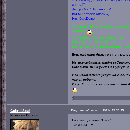
2. Александр, 16 лет. Наш падаван, ю
дестра))))
Дестр, 65 в А. Играет с ПА.
Вот мы в троём живём =)
Ник: DareDemon
3. Алексей, 18 лет. Спойлер и как наз
спойлере
)))
Это именно у него мы берем споил.
Спойлер, 62 в А. Играет с ПА.
Ник: Красапедка (Это мы вместе с ним
Есть ещё один брат, но он оч. молод
Мы все сибиряки, живём за Уралом. 
Когалыма. Лёша учится в Сургуте, а
P.s.: Саша и Леша уедут на 2-3 д
чем за неделю.
P.s.s.: Если вы готовы нас взять
0
GabrielSoul
Поделиться
5 августа, 2011г. 17:36:45
Искатель Истины
Наталья - девушка "Гроза"
Так держать!!!!