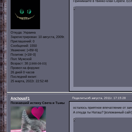
Принимайте в твинко-клан Сереги. Если
0
Откуда:
Украина
Зарегистрирован
: 10 августа, 2009г.
Приглашений:
0
Сообщений:
1550
Уважение:
[+89/-6]
Позитив:
[+18/-0]
Пол:
Мужской
Возраст:
38
[1988-08-03]
Провел на форуме:
26 дней 0 часов
Последний визит:
25 марта, 2022г. 22:52:48
AnchousF1
Поделиться
5 августа, 2011г. 17:15:28
Познавший истину Света и Тьмы
осталось приятное впечатление от зая
А откуда ты Наташ? [взломанный сайт
0