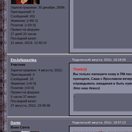
Зарегистрирован
: 30 декабря, 2009г.
Приглашений:
0
Сообщений:
651
Уважение:
[+30/-1]
Позитив:
[+19/-0]
Провел на форуме:
27 дней 20 часов
Последний визит:
21 июня, 2013г. 12:40:14
EtoJeNatashka
Поделиться
5 августа, 2011г. 18:18:06
Участник
Thanks))
Зарегистрирован
: 4 августа, 2011г.
Вы только напишите кому в ПМ писат
Приглашений:
0
принципе, Саша с Ярославом вечеро
Сообщений:
10
Уважение:
[+0/-0]
оправдывать ожидания и быть ну
Позитив:
[+0/-0]
Это наш девиз)
Провел на форуме:
0
5 часов 37 минут
Последний визит:
27 августа, 2011г. 23:48:48
Dante
Поделиться
5 августа, 2011г. 18:57:13
Воин Света