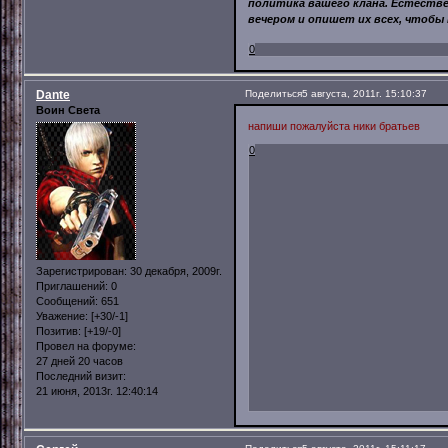
политика вашего клана. Естествен
вечером и опишет их всех, чтобы 
0
Dante
Поделиться
5 августа, 2011г. 15:10:37
Воин Света
напиши пожалуйста ники братьев
0
Зарегистрирован
: 30 декабря, 2009г.
Приглашений:
0
Сообщений:
651
Уважение:
[+30/-1]
Позитив:
[+19/-0]
Провел на форуме:
27 дней 20 часов
Последний визит:
21 июня, 2013г. 12:40:14