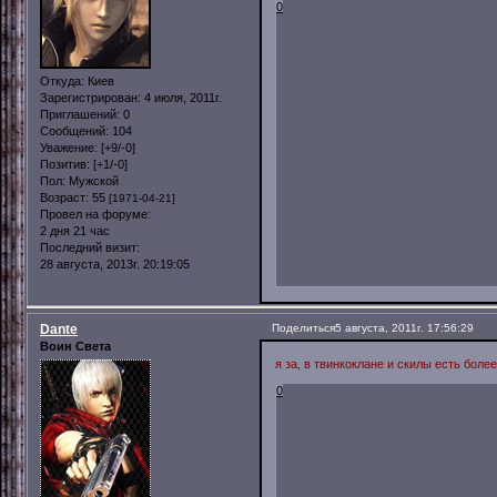
0
Откуда:
Киев
Зарегистрирован
: 4 июля, 2011г.
Приглашений:
0
Сообщений:
104
Уважение:
[+9/-0]
Позитив:
[+1/-0]
Пол:
Мужской
Возраст:
55
[1971-04-21]
Провел на форуме:
2 дня 21 час
Последний визит:
28 августа, 2013г. 20:19:05
Dante
Поделиться
5 августа, 2011г. 17:56:29
Воин Света
я за, в твинкоклане и скилы есть боле
0