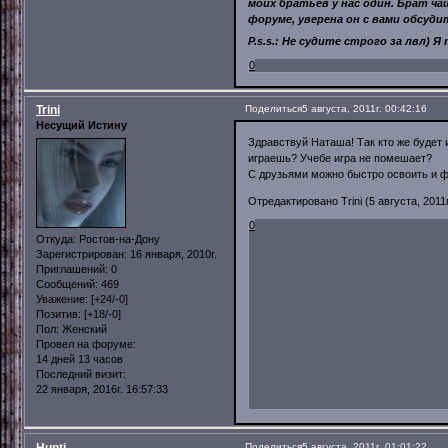
моих братьев у нас один. Брат ч
форуме, уверена он с вами обсуд
P.s.s.: Не судите строго за лвл)
0
Trini
Поделиться
5 августа, 2011г. 00:42:16
Несущий Истину
Здравствуй Наташа! Так кто же будет и
играешь? Учебе игра не помешает?
С друзьями можно быстро освоить и ф
Отредактировано Trini (5 августа, 2011г
0
Откуда:
Ростов-на-Дону
Зарегистрирован
: 16 января, 2010г.
Приглашений:
0
Сообщений:
469
Уважение:
[+24/-0]
Позитив:
[+18/-0]
Пол:
Женский
Провел на форуме:
14 дней 13 часов
Последний визит:
22 января, 2016г. 16:57:33
Hunti
Поделиться
5 августа, 2011г. 01:01:22