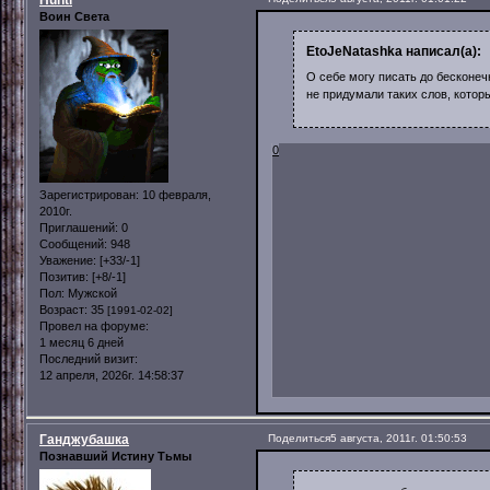
Воин Света
EtoJeNatashka написал(а):
О себе могу писать до бесконечн
не придумали таких слов, котор
0
Зарегистрирован
: 10 февраля,
2010г.
Приглашений:
0
Сообщений:
948
Уважение:
[+33/-1]
Позитив:
[+8/-1]
Пол:
Мужской
Возраст:
35
[1991-02-02]
Провел на форуме:
1 месяц 6 дней
Последний визит:
12 апреля, 2026г. 14:58:37
Ганджубашка
Поделиться
5 августа, 2011г. 01:50:53
Познавший Истину Тьмы