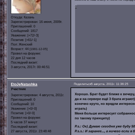
0
Откуда:
Казань
Зарегистрирован
: 16 июня, 2009г.
Приглашений:
0
Сообщений:
1817
Уважение:
[+72/-3]
Позитив:
[+61/-1]
Пол:
Женский
Возраст:
44
[1981-12-05]
Провел на форуме:
22 дня 12 часов
Последний визит:
3 августа, 2017г. 00:46:51
EtoJeNatashka
Поделиться
5 августа, 2011г. 11:36:25
Участник
Хорошо. Брат будет ближе к вечеру,
Зарегистрирован
: 4 августа, 2011г.
да и на сервере ещё 3 брата играют)
Приглашений:
0
конечно круто, но врядли интересно
Сообщений:
10
Уважение:
[+0/-0]
играть)
Позитив:
[+0/-0]
Меня больше интересует собранност
Провел на форуме:
по такому принципу)
5 часов 37 минут
P.s.: Ок) Думаю сегодня уже буду 5
Последний визит:
27 августа, 2011г. 23:48:48
P.s.s.: И заранее..., а ничего есл