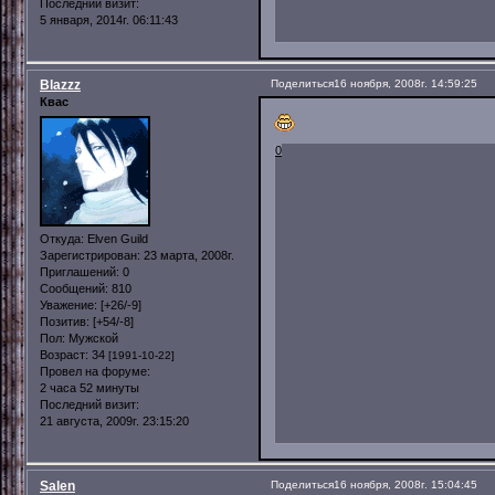
Последний визит:
5 января, 2014г. 06:11:43
Blazzz
Поделиться
16 ноября, 2008г. 14:59:25
Квас
0
Откуда:
Elven Guild
Зарегистрирован
: 23 марта, 2008г.
Приглашений:
0
Сообщений:
810
Уважение:
[+26/-9]
Позитив:
[+54/-8]
Пол:
Мужской
Возраст:
34
[1991-10-22]
Провел на форуме:
2 часа 52 минуты
Последний визит:
21 августа, 2009г. 23:15:20
Salen
Поделиться
16 ноября, 2008г. 15:04:45