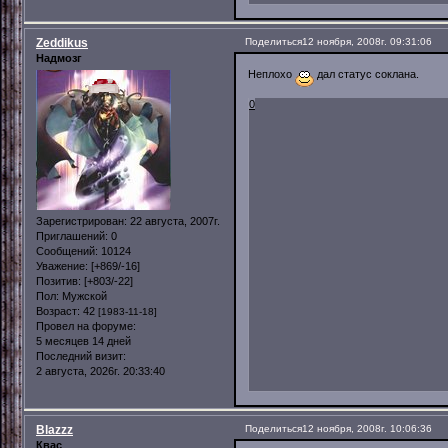
Zeddikus
Поделиться
12 ноября, 2008г. 09:31:06
Надмозг
Неплохо
дал статус соклана.
0
Зарегистрирован
: 22 августа, 2007г.
Приглашений:
0
Сообщений:
10124
Уважение:
[+869/-16]
Позитив:
[+803/-22]
Пол:
Мужской
Возраст:
42
[1983-11-18]
Провел на форуме:
5 месяцев 14 дней
Последний визит:
2 августа, 2026г. 20:33:40
Blazzz
Поделиться
12 ноября, 2008г. 10:06:36
Квас