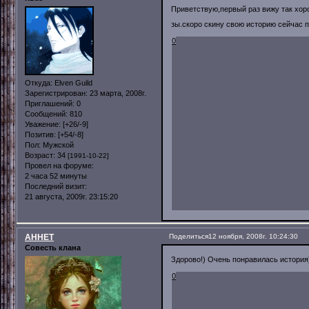
Приветствую,первый раз вижу так х
зы.скоро скину свою историю сейчас п
0
Откуда:
Elven Guild
Зарегистрирован
: 23 марта, 2008г.
Приглашений:
0
Сообщений:
810
Уважение:
[+26/-9]
Позитив:
[+54/-8]
Пол:
Мужской
Возраст:
34
[1991-10-22]
Провел на форуме:
2 часа 52 минуты
Последний визит:
21 августа, 2009г. 23:15:20
AHHET
Поделиться
12 ноября, 2008г. 10:24:30
Совесть клана
Здорово!) Очень понравилась история
0