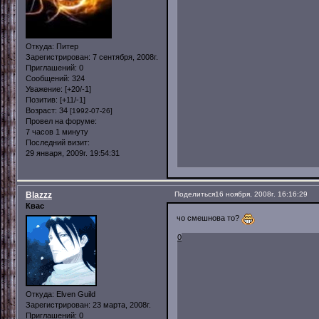
Откуда:
Питер
Зарегистрирован
: 7 сентября, 2008г.
Приглашений:
0
Сообщений:
324
Уважение:
[+20/-1]
Позитив:
[+11/-1]
Возраст:
34
[1992-07-26]
Провел на форуме:
7 часов 1 минуту
Последний визит:
29 января, 2009г. 19:54:31
Blazzz
Поделиться
16 ноября, 2008г. 16:16:29
Квас
чо смешнова то?
0
Откуда:
Elven Guild
Зарегистрирован
: 23 марта, 2008г.
Приглашений:
0