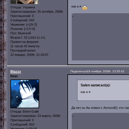
как и я
Откуда:
Украина
Зарегистрирован
: 25 октября, 2008г.
0
Приглашений:
0
Сообщений:
543
Уважение:
[+10/-2]
Позитив:
[+17/-0]
Пол:
Мужской
Возраст:
32
[1993-11-21]
Провел на форуме:
11 часов 42 минуты
Последний визит:
22 января, 2009г. 21:20:07
Blazzz
Поделиться
16 ноября, 2008г. 13:35:42
Квас
Salen написал(а):
как и я
Да нет,ты бы пожил с Антохой)) это так
Откуда:
Elven Guild
0
Зарегистрирован
: 23 марта, 2008г.
Приглашений:
0
Сообщений:
810
Уважение:
[+26/-9]