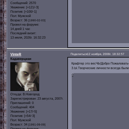
Сообщений:
2570
Уважение:
[+121/-3]
Позитив:
[+100/-1]
Пол:
Мужской
Возраст:
36
[1990-02-03]
Провел на форуме:
14 дней 1 час
Последний визит:
13 июля, 2026г. 16:32:23
VinteR
Поделиться
12 ноября, 2008г. 18:32:57
Кадаверциан
Крафтер это весЧЬ!Добро Пожаловать
З.Ы.Творческие личности всегда были
0
Откуда:
В.Новгород
Зарегистрирован
: 23 августа, 2007г.
Приглашений:
0
Сообщений:
404
Уважение:
[+17/-5]
Позитив:
[+54/-3]
Пол:
Мужской
Возраст:
34
[1991-09-09]
Провел на форуме: