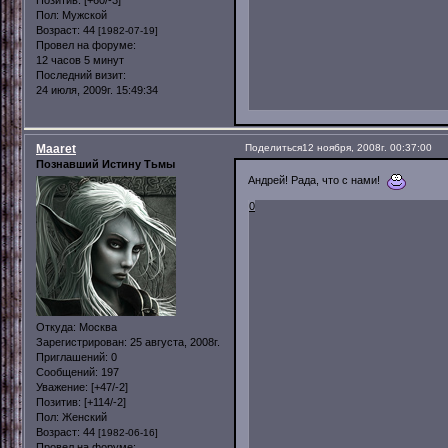
Позитив:
[+60/-3]
Пол:
Мужской
Возраст:
44
[1982-07-19]
Провел на форуме:
12 часов 5 минут
Последний визит:
24 июля, 2009г. 15:49:34
Maaret
Поделиться
12 ноября, 2008г. 00:37:00
Познавший Истину Тьмы
Андрей! Рада, что с нами!
0
Откуда:
Москва
Зарегистрирован
: 25 августа, 2008г.
Приглашений:
0
Сообщений:
197
Уважение:
[+47/-2]
Позитив:
[+114/-2]
Пол:
Женский
Возраст:
44
[1982-06-16]
Провел на форуме: