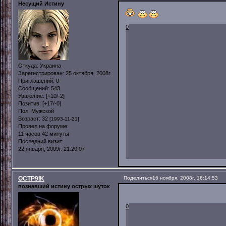
Несущий Истину
0
Откуда:
Украина
Зарегистрирован
: 25 октября, 2008г.
Приглашений:
0
Сообщений:
543
Уважение:
[+10/-2]
Позитив:
[+17/-0]
Пол:
Мужской
Возраст:
32
[1993-11-21]
Провел на форуме:
11 часов 42 минуты
Последний визит:
22 января, 2009г. 21:20:07
OCTP9IK
Поделиться
16 ноября, 2008г. 16:14:53
познавший истину острых шуток
0