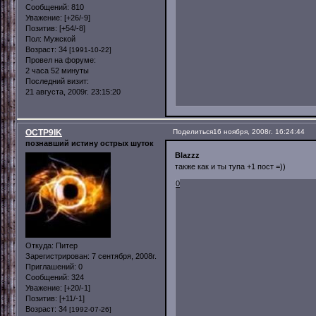
Сообщений:
810
Уважение:
[+26/-9]
Позитив:
[+54/-8]
Пол:
Мужской
Возраст:
34
[1991-10-22]
Провел на форуме:
2 часа 52 минуты
Последний визит:
21 августа, 2009г. 23:15:20
OCTP9IK
Поделиться
16 ноября, 2008г. 16:24:44
познавший истину острых шуток
Blazzz
также как и ты тупа +1 пост =))
0
Откуда:
Питер
Зарегистрирован
: 7 сентября, 2008г.
Приглашений:
0
Сообщений:
324
Уважение:
[+20/-1]
Позитив:
[+11/-1]
Возраст:
34
[1992-07-26]