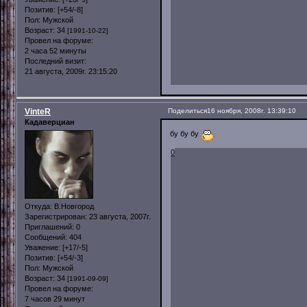
Позитив:
[+54/-8]
Пол:
Мужской
Возраст:
34
[1991-10-22]
Провел на форуме:
2 часа 52 минуты
Последний визит:
21 августа, 2009г. 23:15:20
VinteR
Поделиться
16 ноября, 2008г. 13:39:10
Кадаверциан
бу бу бу
0
Откуда:
В.Новгород
Зарегистрирован
: 23 августа, 2007г.
Приглашений:
0
Сообщений:
404
Уважение:
[+17/-5]
Позитив:
[+54/-3]
Пол:
Мужской
Возраст:
34
[1991-09-09]
Провел на форуме:
7 часов 29 минут