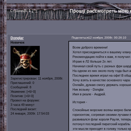
Прошу рассмотреть мою 
Страница:
1
2
»
Donglar
Поделиться
12 ноября, 2008г. 00:26:10
Новичок
Всем доброго времени!
Хотел присоединиться к вашему клану
Рекомендацию пойти к вам, я получил 
Играю в Л2 больше 2х лет.
Начинал свой путь с разных фри шардов 
На одном из них около полу года был 
Последнее время играл на офе! В общ
Зарегистрирован
: 11 ноября, 2008г.
Хочу взять в качестве основного чара 
Приглашений:
0
Онлайн, думаю смогу держать хороши
Сообщений:
8
Ник возьму - Donglar.
Уважение:
[+6/-0]
Имя в реале - Андрей.
Позитив:
[+0/-0]
Провел на форуме:
История -
3 часа 49 минут
Последний визит:
Спокойные морские волны мерно бились
24 января, 2009г. 17:54:03
горизонтом, согревая своими лучами 
развивался флаг короля Рауля, тепер
потонул последний пиратский корабль
эти мысли приходят в голову только 