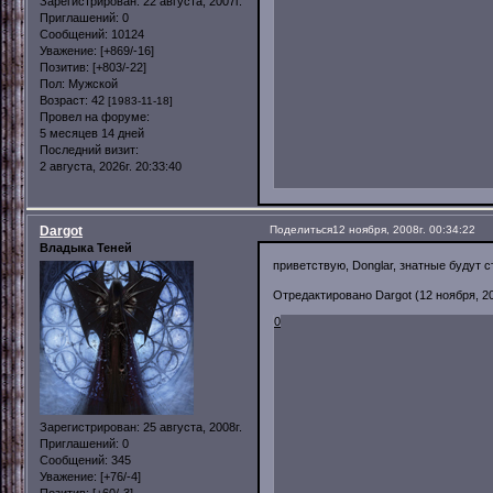
Зарегистрирован
: 22 августа, 2007г.
Приглашений:
0
Сообщений:
10124
Уважение:
[+869/-16]
Позитив:
[+803/-22]
Пол:
Мужской
Возраст:
42
[1983-11-18]
Провел на форуме:
5 месяцев 14 дней
Последний визит:
2 августа, 2026г. 20:33:40
Dargot
Поделиться
12 ноября, 2008г. 00:34:22
Владыка Теней
приветствую, Donglar, знатные будут с
Отредактировано Dargot (12 ноября, 20
0
Зарегистрирован
: 25 августа, 2008г.
Приглашений:
0
Сообщений:
345
Уважение:
[+76/-4]