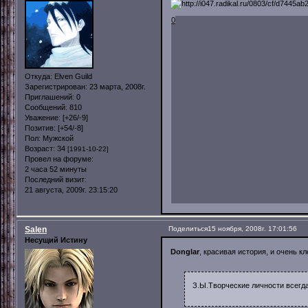
0
Откуда:
Elven Guild
Зарегистрирован
: 23 марта, 2008г.
Приглашений:
0
Сообщений:
810
Уважение:
[+26/-9]
Позитив:
[+54/-8]
Пол:
Мужской
Возраст:
34
[1991-10-22]
Провел на форуме:
2 часа 52 минуты
Последний визит:
21 августа, 2009г. 23:15:20
Salen
Поделиться
15 ноября, 2008г. 17:01:56
Несущий Истину
Donglar
, красивая история, и очень к
З.Ы.Творческие личности всегд