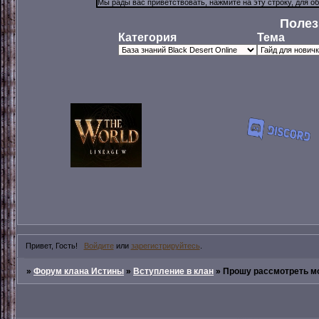
Полез
Категория
Тема
Привет, Гость!
Войдите
или
зарегистрируйтесь
.
»
Форум клана Истины
»
Вступление в клан
»
Прошу рассмотреть м