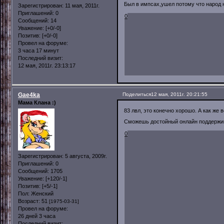
Был в импсах,ушел потому что народ н
Зарегистрирован
: 11 мая, 2011г.
Приглашений:
0
0
Сообщений:
14
Уважение:
[+0/-0]
Позитив:
[+0/-0]
Провел на форуме:
3 часа 17 минут
Последний визит:
12 мая, 2011г. 23:13:17
Gae4ka
Поделиться
12 мая, 2011г. 20:21:55
Мама Клана :)
83 лвл, это конечно хорошо. А как же 
Сможешь достойный онлайн поддержив
0
Зарегистрирован
: 5 августа, 2009г.
Приглашений:
0
Сообщений:
1705
Уважение:
[+120/-1]
Позитив:
[+5/-1]
Пол:
Женский
Возраст:
51
[1975-03-31]
Провел на форуме:
26 дней 3 часа
Последний визит: