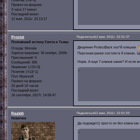
Позитив:
[+0/-0]
Провел на форуме:
3 часа 17 минут
Последний визит:
12 мая, 2011г. 23:13:17
Prostoi
Поделиться
12 мая, 2011г. 22:51:37
Познавший истину Света и Тьмы
Дворянин ProtectBack пох*й пляшем
Откуда:
Москва
Зарегистрирован
: 30 ноября, 2009г.
Персонаж ранее состоял в 8 кланах. Ц
Приглашений:
0
Норм. А еще 7 кланов какие? И если 
Сообщений:
385
Уважение:
[+22/-0]
0
Позитив:
[+13/-1]
Пол:
Мужской
Провел на форуме:
20 дней 10 часов
Последний визит:
16 сентября, 2017г. 14:58:47
Raalph
Поделиться
12 мая, 2011г. 22:51:53
Новичок
Да подождет)) просто он без клана как
0