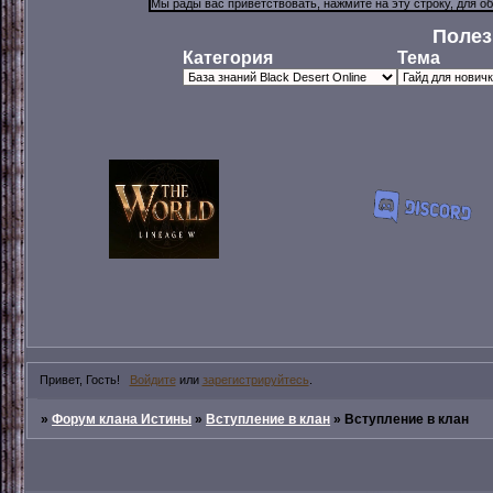
Полез
Категория
Тема
Привет, Гость!
Войдите
или
зарегистрируйтесь
.
»
Форум клана Истины
»
Вступление в клан
»
Вступление в клан