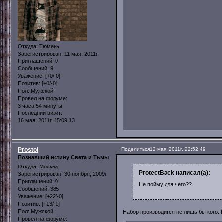
Откуда:
Тюмень
Зарегистрирован
: 11 мая, 2011г.
Приглашений:
0
Сообщений:
9
Уважение:
[+0/-0]
Позитив:
[+0/-0]
Пол:
Мужской
Провел на форуме:
3 часа 54 минуты
Последний визит:
16 мая, 2011г. 15:09:13
Prostoi
Поделиться
12 мая, 2011г. 22:52:49
Познавший истину Света и Тьмы
Откуда:
Москва
ProtectBack написал(а):
Зарегистрирован
: 30 ноября, 2009г.
Приглашений:
0
Не пойму для чего??
Сообщений:
385
Уважение:
[+22/-0]
Позитив:
[+13/-1]
Пол:
Мужской
Набор производится не лишь бы кого. 
Провел на форуме: