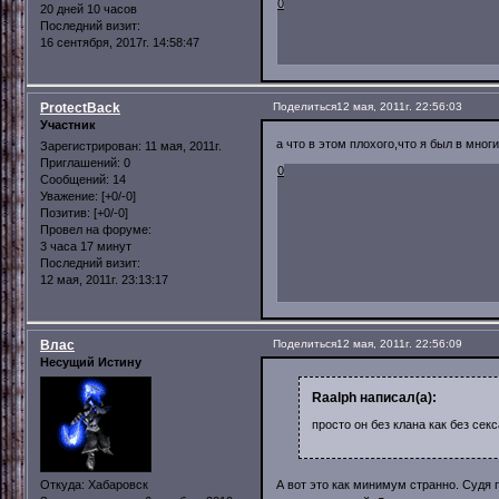
0
20 дней 10 часов
Последний визит:
16 сентября, 2017г. 14:58:47
ProtectBack
Поделиться
12 мая, 2011г. 22:56:03
Участник
а что в этом плохого,что я был в мно
Зарегистрирован
: 11 мая, 2011г.
Приглашений:
0
0
Сообщений:
14
Уважение:
[+0/-0]
Позитив:
[+0/-0]
Провел на форуме:
3 часа 17 минут
Последний визит:
12 мая, 2011г. 23:13:17
Влас
Поделиться
12 мая, 2011г. 22:56:09
Несущий Истину
Raalph написал(а):
просто он без клана как без секс
Откуда:
Хабаровск
А вот это как минимум странно. Судя 