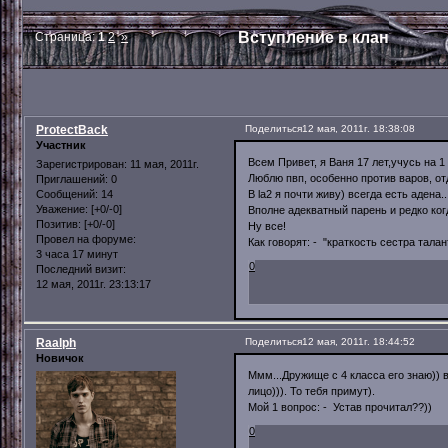
Вступление в клан
Страница:
1
2
»
ProtectBack
Поделиться
12 мая, 2011г. 18:38:08
Участник
Всем Привет, я Ваня 17 лет,учусь на 1 
Зарегистрирован
: 11 мая, 2011г.
Люблю пвп, особенно против варов, от
Приглашений:
0
В la2 я почти живу) всегда есть адена
Сообщений:
14
Уважение:
[+0/-0]
Вполне адекватный парень и редко ког
Позитив:
[+0/-0]
Ну все!
Провел на форуме:
Как говорят: - "краткость сестра талан
3 часа 17 минут
0
Последний визит:
12 мая, 2011г. 23:13:17
Raalph
Поделиться
12 мая, 2011г. 18:44:52
Новичок
Ммм...Дружище с 4 класса его знаю)) 
лицо))). То тебя примут).
Мой 1 вопрос: - Устав прочитал??))
0