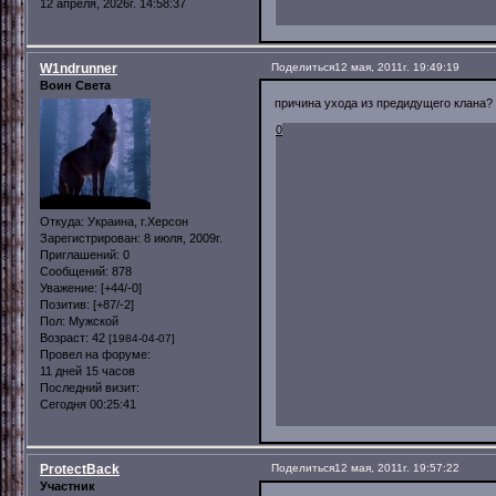
12 апреля, 2026г. 14:58:37
W1ndrunner
Поделиться
12 мая, 2011г. 19:49:19
Воин Света
причина ухода из предидущего клана?
0
Откуда:
Украина, г.Херсон
Зарегистрирован
: 8 июля, 2009г.
Приглашений:
0
Сообщений:
878
Уважение:
[+44/-0]
Позитив:
[+87/-2]
Пол:
Мужской
Возраст:
42
[1984-04-07]
Провел на форуме:
11 дней 15 часов
Последний визит:
Сегодня 00:25:41
ProtectBack
Поделиться
12 мая, 2011г. 19:57:22
Участник