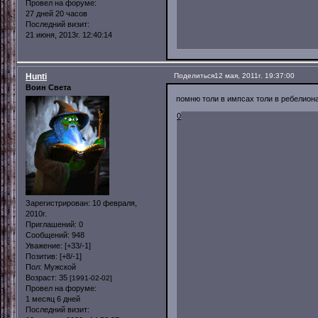
Провел на форуме:
27 дней 20 часов
Последний визит:
21 июня, 2013г. 12:40:14
Hunti
Поделиться
12 мая, 2011г. 19:37:00
Воин Света
помню толи в импсах толи в ребелион
0
Зарегистрирован
: 10 февраля,
2010г.
Приглашений:
0
Сообщений:
948
Уважение:
[+33/-1]
Позитив:
[+8/-1]
Пол:
Мужской
Возраст:
35
[1991-02-02]
Провел на форуме:
1 месяц 6 дней
Последний визит: