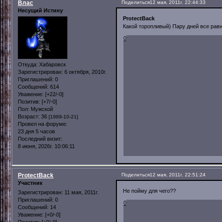
Влас
Поделиться
12 мая, 2011г. 22:44:33
Несущий Истину
ProtectBack
Какой торопливый) Пару дней все рав
0
Откуда:
Хабаровск
Зарегистрирован
: 6 октября, 2010г.
Приглашений:
0
Сообщений:
614
Уважение:
[+22/-0]
Позитив:
[+7/-0]
Пол:
Мужской
Возраст:
36
[1989-10-21]
Провел на форуме:
23 дня 5 часов
Последний визит:
8 июня, 2026г. 10:06:11
ProtectBack
Поделиться
12 мая, 2011г. 22:51:24
Участник
Не пойму для чего??
Зарегистрирован
: 11 мая, 2011г.
Приглашений:
0
0
Сообщений:
14
Уважение:
[+0/-0]