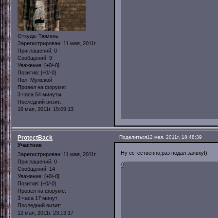
Откуда:
Тюмень
Зарегистрирован
: 11 мая, 2011г.
Приглашений:
0
Сообщений:
9
Уважение:
[+0/-0]
Позитив:
[+0/-0]
Пол:
Мужской
Провел на форуме:
3 часа 54 минуты
Последний визит:
16 мая, 2011г. 15:09:13
ProtectBack
Поделиться
12 мая, 2011г. 18:48:39
Участник
Ну естественно,раз подал заявку!)
Зарегистрирован
: 11 мая, 2011г.
Приглашений:
0
0
Сообщений:
14
Уважение:
[+0/-0]
Позитив:
[+0/-0]
Провел на форуме:
3 часа 17 минут
Последний визит:
12 мая, 2011г. 23:13:17