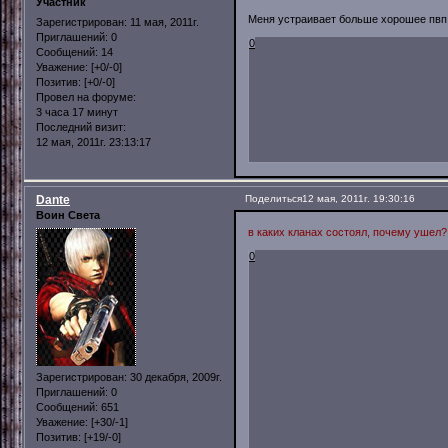
Участник
Меня устраивает больше хорошее пвп 
Зарегистрирован
: 11 мая, 2011г.
Приглашений:
0
0
Сообщений:
14
Уважение:
[+0/-0]
Позитив:
[+0/-0]
Провел на форуме:
3 часа 17 минут
Последний визит:
12 мая, 2011г. 23:13:17
Dante
Поделиться
12 мая, 2011г. 19:30:16
Воин Света
в каких кланах состоял, почему ушел?
0
Зарегистрирован
: 30 декабря, 2009г.
Приглашений:
0
Сообщений:
651
Уважение:
[+30/-1]
Позитив:
[+19/-0]