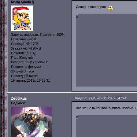
Мама Клана :)
Совершенно верно.
0
Зарегистрирован
: 5 августа, 2009г.
Приглашений:
0
Сообщений:
1705
Уважение:
[+120/-1]
Позитив:
[+5/-1]
Пол:
Женский
Возраст:
51
[1975-03-31]
Провел на форуме:
26 дней 3 часа
Последний визит:
19 марта, 2019г. 15:39:31
Zeddikus
Поделиться
11 мая, 2011г. 23:47:44
Надмозг
Вас же не выгоняли, выгнали взломан
0