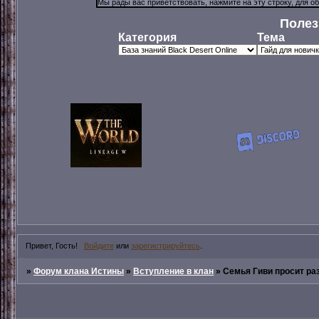
Полез
Категория
Тема
Привет, Гость!
Войдите
или
зарегистрируйтесь
.
»
Форум клана Истины
»
Вступление в клан
»
Семья Гиви просит ра