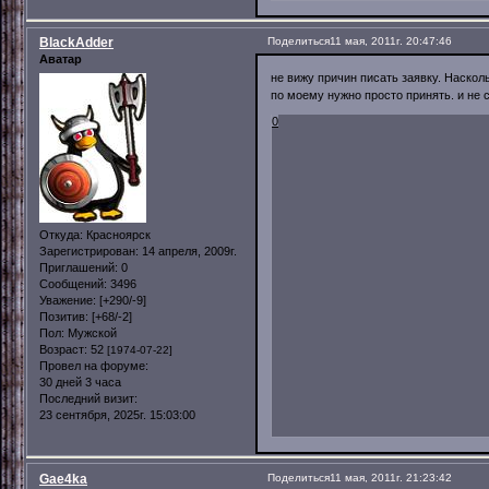
BlackAdder
Поделиться
11 мая, 2011г. 20:47:46
Аватар
не вижу причин писать заявку. Наскол
по моему нужно просто принять. и не 
0
Откуда:
Красноярск
Зарегистрирован
: 14 апреля, 2009г.
Приглашений:
0
Сообщений:
3496
Уважение:
[+290/-9]
Позитив:
[+68/-2]
Пол:
Мужской
Возраст:
52
[1974-07-22]
Провел на форуме:
30 дней 3 часа
Последний визит:
23 сентября, 2025г. 15:03:00
Gae4ka
Поделиться
11 мая, 2011г. 21:23:42