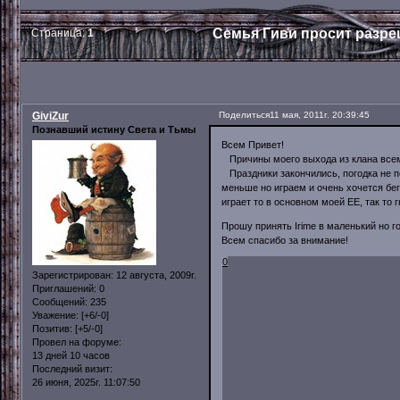
Семья Гиви просит разреш
Страница:
1
GiviZur
Поделиться
11 мая, 2011г. 20:39:45
Познавший истину Света и Тьмы
Всем Привет!
Причины моего выхода из клана всем
Праздники закончились, погодка не по
меньше но играем и очень хочется бега
играет то в основном моей ЕЕ, так то 
Прошу принять Irime в маленький но гор
Всем спасибо за внимание!
0
Зарегистрирован
: 12 августа, 2009г.
Приглашений:
0
Сообщений:
235
Уважение:
[+6/-0]
Позитив:
[+5/-0]
Провел на форуме:
13 дней 10 часов
Последний визит:
26 июня, 2025г. 11:07:50