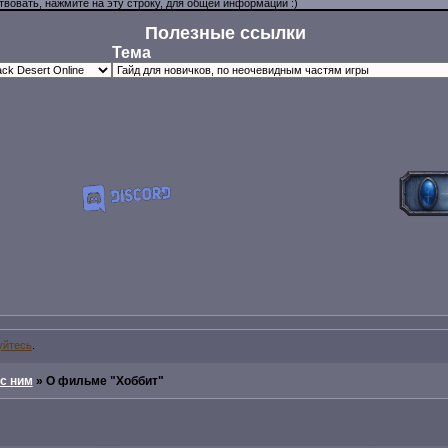
Полезные ссылки
Тема
уйтесь
.
 с ним
»
О фильме "Хоббит"