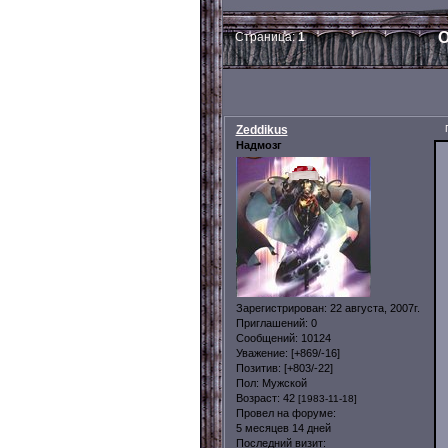
О
Страница:
1
Zeddikus
Надмозг
Зарегистрирован
: 22 августа, 2007г.
Приглашений:
0
Сообщений:
10124
Уважение:
[+869/-16]
Позитив:
[+803/-22]
Пол:
Мужской
Возраст:
42
[1983-11-18]
Провел на форуме:
5 месяцев 14 дней
Последний визит: