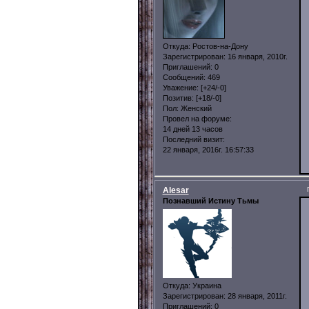
Откуда:
Ростов-на-Дону
Зарегистрирован
: 16 января, 2010г.
Приглашений:
0
Сообщений:
469
Уважение:
[+24/-0]
Позитив:
[+18/-0]
Пол:
Женский
Провел на форуме:
14 дней 13 часов
Последний визит:
22 января, 2016г. 16:57:33
Alesar
Познавший Истину Тьмы
Откуда:
Украина
Зарегистрирован
: 28 января, 2011г.
Приглашений:
0