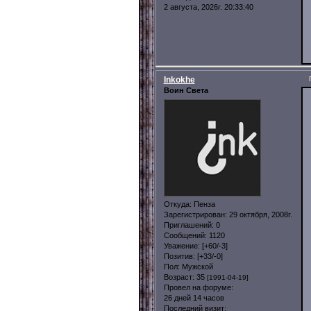
2 августа, 2026г. 20:33:40
Inkokhe
Воин Света
Откуда:
Пенза
Зарегистрирован
: 29 октября, 2008г.
Приглашений:
0
Сообщений:
1120
Уважение:
[+60/-3]
Позитив:
[+33/-0]
Пол:
Мужской
Возраст:
35
[1991-04-19]
Провел на форуме:
26 дней 14 часов
Последний визит: