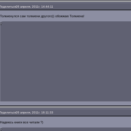
Поделиться
26 апреля, 2011г. 14:44:11
Толкиенулся сам толкиени другого)) обожжаю Толкиена!
0
Поделиться
26 апреля, 2011г. 16:11:33
Надеюсь книги все читали ?)
0