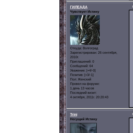
ГИЛЕАДА
Чувствует Истину
Откуда:
Волгоград
Зарегистрирован
: 26 сентября,
2010г.
Приглашений:
0
Сообщений:
64
Уважение:
[+4/-0]
Позитив:
[+3/-1]
Пол:
Женский
Провел на форуме:
1 день 13 часов
Последний визит:
4 октября, 2011г. 20:20:43
Trini
Несущий Истину