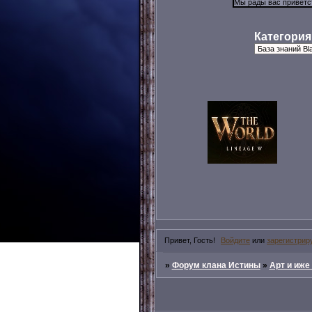
Категория
Привет, Гость!
Войдите
или
зарегистрир
»
Форум клана Истины
»
Арт и иже