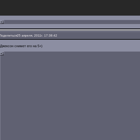
+1
Поделиться
25 апреля, 2011г. 17:38:42
Джексон снимет его на 5+)
+1