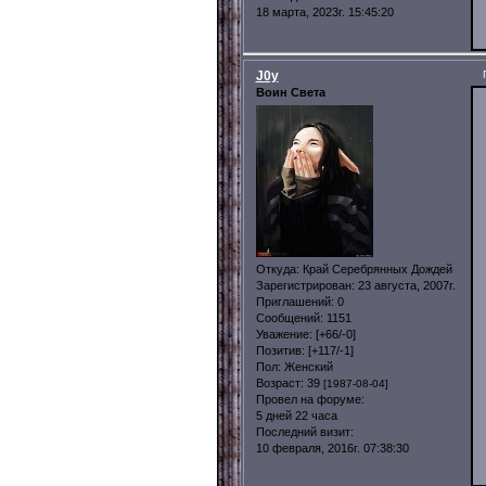
18 марта, 2023г. 15:45:20
J0y
Воин Света
Откуда:
Край Серебрянных Дождей
Зарегистрирован
: 23 августа, 2007г.
Приглашений:
0
Сообщений:
1151
Уважение:
[+66/-0]
Позитив:
[+117/-1]
Пол:
Женский
Возраст:
39
[1987-08-04]
Провел на форуме:
5 дней 22 часа
Последний визит:
10 февраля, 2016г. 07:38:30