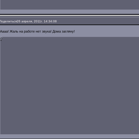
Поделиться
26 апреля, 2011г. 14:34:08
Аааа! Жаль на работе нет звука! Дома загляну!
0