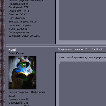
Зарегистрирован
: 28 января, 2011г.
Приглашений:
0
Сообщений:
179
Уважение:
[+4/-0]
Позитив:
[+1/-1]
Пол:
Мужской
Возраст:
45
[1981-05-09]
Провел на форуме:
9 дней 11 часов
Последний визит:
17 января, 2012г. 00:19:41
Hunti
Поделиться
14 апреля, 2011г. 19:12:44
Воин Света
а ты с какой целью покупаешь рерол и
0
Зарегистрирован
: 10 февраля,
2010г.
Приглашений:
0
Сообщений:
948