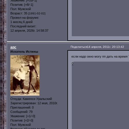
Уважение:
[+33/-1]
Позитив:
[+8/-1]
Пол:
Мужской
Возраст:
35
[1991-02-02]
Провел на форуме:
1 месяц 6 дней
Последний визит:
12 апреля, 2026г. 14:58:37
арс
Поделиться
14 апреля, 2011г. 20:13:42
Искатель Истины
если надо окно могу пп дать на время 
0
Откуда:
Каменск-Уральский
Зарегистрирован
: 12 мая, 2010г.
Приглашений:
0
Сообщений:
79
Уважение:
[+1/-0]
Позитив:
[+2/-0]
Пол:
Мужской
Возраст:
42