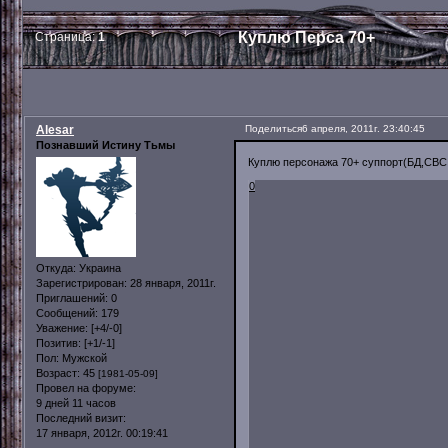
Куплю Перса 70+
Страница:
1
Alesar
Поделиться
6 апреля, 2011г. 23:40:45
Познавший Истину Тьмы
Куплю персонажа 70+ суппорт(БД,СВС,
0
Откуда:
Украина
Зарегистрирован
: 28 января, 2011г.
Приглашений:
0
Сообщений:
179
Уважение:
[+4/-0]
Позитив:
[+1/-1]
Пол:
Мужской
Возраст:
45
[1981-05-09]
Провел на форуме:
9 дней 11 часов
Последний визит:
17 января, 2012г. 00:19:41