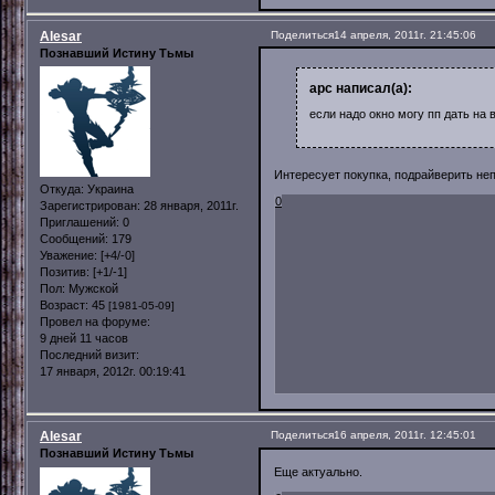
Alesar
Поделиться
14 апреля, 2011г. 21:45:06
Познавший Истину Тьмы
арс написал(а):
если надо окно могу пп дать на 
Интересует покупка, подрайверить неп
Откуда:
Украина
0
Зарегистрирован
: 28 января, 2011г.
Приглашений:
0
Сообщений:
179
Уважение:
[+4/-0]
Позитив:
[+1/-1]
Пол:
Мужской
Возраст:
45
[1981-05-09]
Провел на форуме:
9 дней 11 часов
Последний визит:
17 января, 2012г. 00:19:41
Alesar
Поделиться
16 апреля, 2011г. 12:45:01
Познавший Истину Тьмы
Еще актуально.