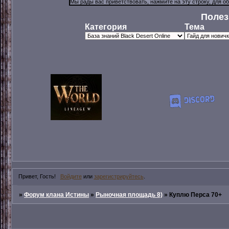
Полез
Категория
Тема
Привет, Гость!
Войдите
или
зарегистрируйтесь
.
»
Форум клана Истины
»
Рыночная площадь 8)
»
Куплю Перса 70+