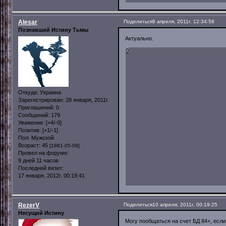
Alesar
Поделиться
9 апреля, 2011г. 12:34:58
Познавший Истину Тьмы
Актуально.
0
Откуда:
Украина
Зарегистрирован
: 28 января, 2011г.
Приглашений:
0
Сообщений:
179
Уважение:
[+4/-0]
Позитив:
[+1/-1]
Пол:
Мужской
Возраст:
45
[1981-05-09]
Провел на форуме:
9 дней 11 часов
Последний визит:
17 января, 2012г. 00:19:41
RezerV
Поделиться
10 апреля, 2011г. 00:19:25
Несущий Истину
Могу пообщаться на счет БД 84+, если