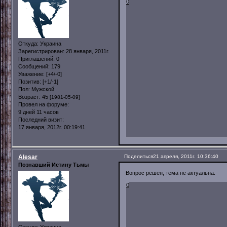
0
Откуда:
Украина
Зарегистрирован
: 28 января, 2011г.
Приглашений:
0
Сообщений:
179
Уважение:
[+4/-0]
Позитив:
[+1/-1]
Пол:
Мужской
Возраст:
45
[1981-05-09]
Провел на форуме:
9 дней 11 часов
Последний визит:
17 января, 2012г. 00:19:41
Alesar
Поделиться
21 апреля, 2011г. 10:36:40
Познавший Истину Тьмы
Вопрос решен, тема не актуальна.
0
Откуда:
Украина