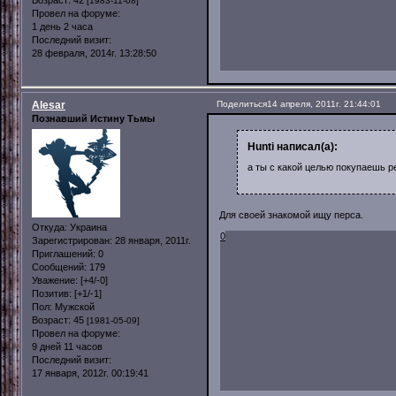
[1983-11-08]
Провел на форуме:
1 день 2 часа
Последний визит:
28 февраля, 2014г. 13:28:50
Alesar
Поделиться
14 апреля, 2011г. 21:44:01
Познавший Истину Тьмы
Hunti написал(а):
а ты с какой целью покупаешь р
Для своей знакомой ищу перса.
Откуда:
Украина
0
Зарегистрирован
: 28 января, 2011г.
Приглашений:
0
Сообщений:
179
Уважение:
[+4/-0]
Позитив:
[+1/-1]
Пол:
Мужской
Возраст:
45
[1981-05-09]
Провел на форуме:
9 дней 11 часов
Последний визит:
17 января, 2012г. 00:19:41