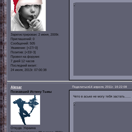
0
Зарегистрирован
: 2 июня, 2009г.
Приглашений:
0
Сообщений:
505
Уважение:
[+27/-0]
Позитив:
[+33/-3]
Провел на форуме:
7 дней 12 часов
Последний визит:
24 июля, 2013г. 07:00:38
Alesar
Поделиться
14 апреля, 2011г. 16:22:08
Познавший Истину Тьмы
Чето в аське не могу тебя застать.......
0
Откуда:
Украина