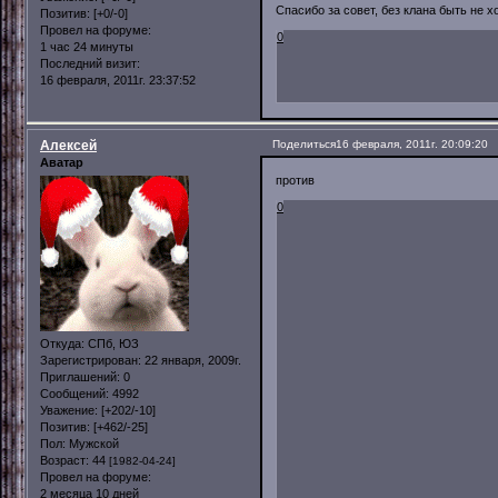
Спасибо за совет, без клана быть не х
Позитив:
[+0/-0]
Провел на форуме:
0
1 час 24 минуты
Последний визит:
16 февраля, 2011г. 23:37:52
Алексей
Поделиться
16 февраля, 2011г. 20:09:20
Аватар
против
0
Откуда:
СПб, ЮЗ
Зарегистрирован
: 22 января, 2009г.
Приглашений:
0
Сообщений:
4992
Уважение:
[+202/-10]
Позитив:
[+462/-25]
Пол:
Мужской
Возраст:
44
[1982-04-24]
Провел на форуме:
2 месяца 10 дней