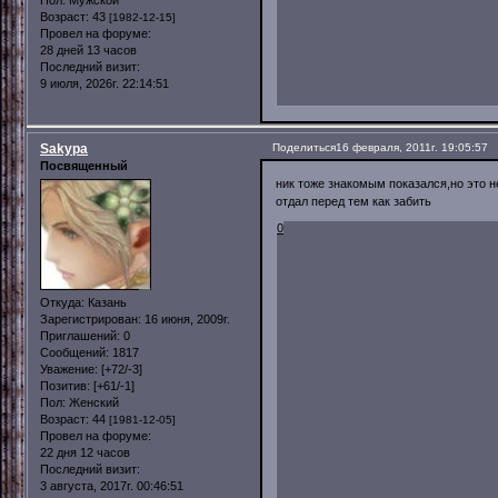
Возраст:
43
[1982-12-15]
Провел на форуме:
28 дней 13 часов
Последний визит:
9 июля, 2026г. 22:14:51
Sakypa
Поделиться
16 февраля, 2011г. 19:05:57
Посвященный
ник тоже знакомым показался,но это н
отдал перед тем как забить
0
Откуда:
Казань
Зарегистрирован
: 16 июня, 2009г.
Приглашений:
0
Сообщений:
1817
Уважение:
[+72/-3]
Позитив:
[+61/-1]
Пол:
Женский
Возраст:
44
[1981-12-05]
Провел на форуме:
22 дня 12 часов
Последний визит:
3 августа, 2017г. 00:46:51