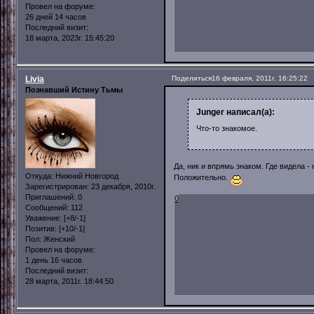
Провел на форуме:
26 дней 14 часов
Последний визит:
18 марта, 2023г. 15:45:20
Livia
Поделиться
16 февраля, 2011г. 16:25:22
Познавший Истину Тьмы
Junger написал(а):
Что-то знакомое.
Да, ник и впрямь знаком. Где видела -
Откуда:
Нижний Новгород
Положительно.
Зарегистрирован
: 23 декабря, 2010г.
Приглашений:
0
0
Сообщений:
112
Уважение:
[+8/-1]
Позитив:
[+10/-1]
Пол:
Женский
Провел на форуме:
1 день 16 часов
Последний визит:
28 марта, 2011г. 18:44:50