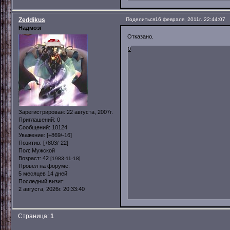
Zeddikus
Поделиться
16 февраля, 2011г. 22:44:07
Надмозг
Отказано.
0
Зарегистрирован
: 22 августа, 2007г.
Приглашений:
0
Сообщений:
10124
Уважение:
[+869/-16]
Позитив:
[+803/-22]
Пол:
Мужской
Возраст:
42
[1983-11-18]
Провел на форуме:
5 месяцев 14 дней
Последний визит:
2 августа, 2026г. 20:33:40
Страница:
1