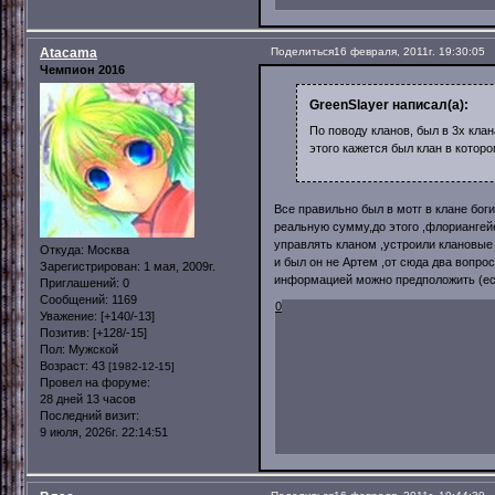
Atacama
Поделиться
16 февраля, 2011г. 19:30:05
Чемпион 2016
GreenSlayer написал(а):
По поводу кланов, был в 3х клан
этого кажется был клан в которо
Все правильно был в мотг в клане бог
реальную сумму,до этого ,флориангейе
управлять кланом ,устроили клановые 
Откуда:
Москва
и был он не Артем ,от сюда два вопро
Зарегистрирован
: 1 мая, 2009г.
информацией можно предположить (если
Приглашений:
0
Сообщений:
1169
0
Уважение:
[+140/-13]
Позитив:
[+128/-15]
Пол:
Мужской
Возраст:
43
[1982-12-15]
Провел на форуме:
28 дней 13 часов
Последний визит:
9 июля, 2026г. 22:14:51