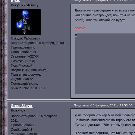
Влас
Поделиться
16 февраля, 2011г. 19:44:30
Несущий Истину
Даже если и разбираться во всем этом
кач сейчас быстро идет, но и тем не м
бегай) Тебе так спокойнее будет.
против
0
Откуда:
Хабаровск
Зарегистрирован
: 6 октября, 2010г.
Приглашений:
0
Сообщений:
614
Уважение:
[+22/-0]
Позитив:
[+7/-0]
Пол:
Мужской
Возраст:
36
[1989-10-21]
Провел на форуме:
23 дня 5 часов
Последний визит:
8 июня, 2026г. 10:06:11
GreenSlayer
Поделиться
16 февраля, 2011г. 19:53:00
Новичок
Я не говорил что чар был мой с самог
Зарегистрирован
: 16 февраля,
не помню, поменял его на тира у его вл
2011г.
Тир мне достался 76м это было больше
Приглашений:
0
Сообщений:
3
В общем все понятно, нет так нет. Уда
Уважение:
[+0/-0]