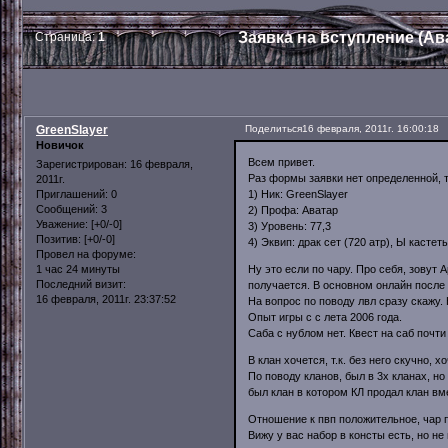
Заявка на вступление (Ав
Страница:
1
GreenSlayer
Поделиться
16 февраля, 2011г. 16:00:18
Новичок
Всем привет.
Зарегистрирован
: 16 февраля,
Раз формы заявки нет определенной, т
2011г.
1) Ник: GreenSlayer
Приглашений:
0
Сообщений:
3
2) Профа: Аватар
Уважение:
[+0/-0]
3) Уровень: 77,3
Позитив:
[+0/-0]
4) Эквип: драк сет (720 атр), Ы касте
Провел на форуме:
Ну это если по чару. Про себя, зовут 
1 час 24 минуты
Последний визит:
получается. В основном онлайн после 
16 февраля, 2011г. 23:37:52
На вопрос по поводу лвл сразу скажу. 
Опыт игры с с лета 2006 года.
Саба с нублом нет. Квест на саб почти
В клан хочется, т.к. без него скучно,
По поводу кланов, был в 3х кланах, но
был клан в котором КЛ продал клан вме
Отношение к пвп положительное, чар 
Вижу у вас набор в консты есть, но н