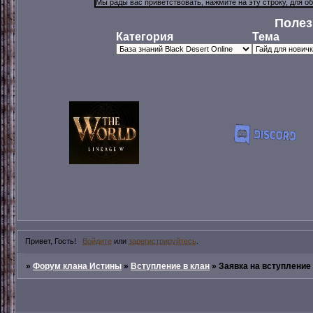
Полез
Категория
Тема
Привет, Гость!
Войдите
или
зарегистрируйтесь
.
»
Форум клана Истины
»
Вступление в клан
»
Заявка на вступление 