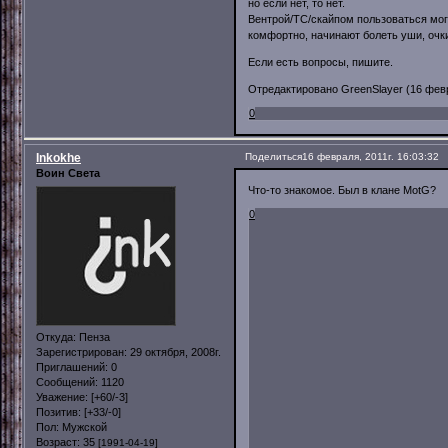
но если нет, то нет.
Вентрой/ТС/скайпом пользоваться могу
комфортно, начинают болеть уши, очки
Если есть вопросы, пишите.
Отредактировано GreenSlayer (16 февра
0
Inkokhe
Поделиться
16 февраля, 2011г. 16:03:32
Воин Света
Что-то знакомое. Был в клане MotG?
0
Откуда:
Пенза
Зарегистрирован
: 29 октября, 2008г.
Приглашений:
0
Сообщений:
1120
Уважение:
[+60/-3]
Позитив:
[+33/-0]
Пол:
Мужской
Возраст:
35
[1991-04-19]