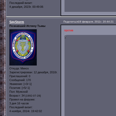
Последний визит:
4 декабря, 2023г. 00:49:06
SpyStorm
Поделиться
16 февраля, 2011г. 20:44:21
Познавший Истину Тьмы
против
0
Откуда:
Минск
Зарегистрирован
: 12 декабря, 2010г.
Приглашений:
0
Сообщений:
170
Уважение:
[+3/-1]
Позитив:
[+5/-1]
Пол:
Мужской
Возраст:
34
[1992-07-28]
Провел на форуме:
3 дня 16 часов
Последний визит:
4 ноября, 2014г. 19:42:02