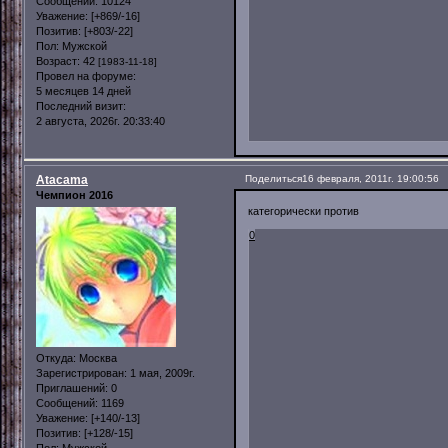
Сообщений:
10124
Уважение:
[+869/-16]
Позитив:
[+803/-22]
Пол:
Мужской
Возраст:
42
[1983-11-18]
Провел на форуме:
5 месяцев 14 дней
Последний визит:
2 августа, 2026г. 20:33:40
Atacama
Поделиться
16 февраля, 2011г. 19:00:56
Чемпион 2016
категорически против
0
Откуда:
Москва
Зарегистрирован
: 1 мая, 2009г.
Приглашений:
0
Сообщений:
1169
Уважение:
[+140/-13]
Позитив:
[+128/-15]
Пол:
Мужской