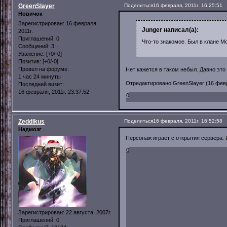
GreenSlayer
Поделиться
16 февраля, 2011г. 16:25:51
Новичок
Зарегистрирован
: 16 февраля,
Junger написал(а):
2011г.
Приглашений:
0
Что-то знакомое. Был в клане M
Сообщений:
3
Уважение:
[+0/-0]
Позитив:
[+0/-0]
Провел на форуме:
Нет кажется в таком небыл. Давно это
1 час 24 минуты
Отредактировано GreenSlayer (16 февра
Последний визит:
16 февраля, 2011г. 23:37:52
0
Zeddikus
Поделиться
16 февраля, 2011г. 16:52:58
Надмозг
Персонаж играет с открытия сервера. И
0
Зарегистрирован
: 22 августа, 2007г.
Приглашений:
0