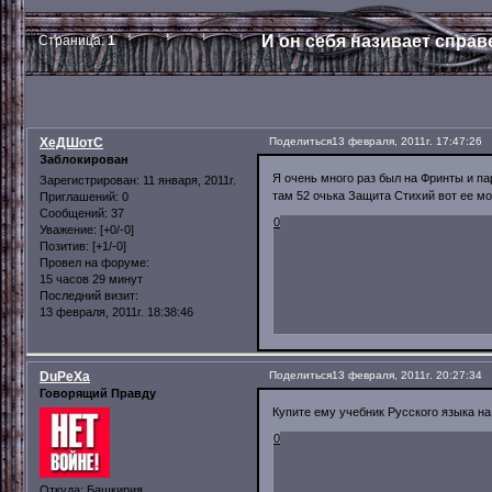
И он себя називает справ
Страница:
1
ХеДШотС
Поделиться
13 февраля, 2011г. 17:47:26
Заблокирован
Я очень много раз был на Фринты и па
Зарегистрирован
: 11 января, 2011г.
там 52 очька Защита Стихий вот ее мо
Приглашений:
0
Сообщений:
37
0
Уважение:
[+0/-0]
Позитив:
[+1/-0]
Провел на форуме:
15 часов 29 минут
Последний визит:
13 февраля, 2011г. 18:38:46
DuPeXa
Поделиться
13 февраля, 2011г. 20:27:34
Говорящий Правду
Купите ему учебник Русского языка на 
0
Откуда:
Башкирия