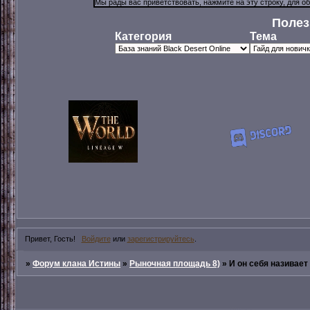
Полез
Категория
Тема
Привет, Гость!
Войдите
или
зарегистрируйтесь
.
»
Форум клана Истины
»
Рыночная площадь 8)
»
И он себя називает