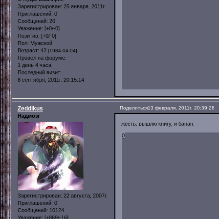
Зарегистрирован
: 25 января, 2011г.
Приглашений:
0
Сообщений:
20
Уважение:
[+0/-0]
Позитив:
[+0/-0]
Пол:
Мужской
Возраст:
42
[1984-04-04]
Провел на форуме:
1 день 4 часа
Последний визит:
8 сентября, 2011г. 20:15:14
Zeddikus
Поделиться
13 февраля, 2011г. 20:39:28
Надмозг
жесть. вышлю книгу, и банан.
0
Зарегистрирован
: 22 августа, 2007г.
Приглашений:
0
Сообщений:
10124
Уважение:
[+869/-16]