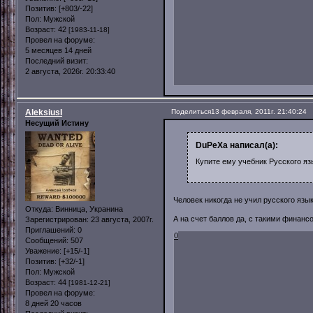
Позитив:
[+803/-22]
Пол:
Мужской
Возраст:
42
[1983-11-18]
Провел на форуме:
5 месяцев 14 дней
Последний визит:
2 августа, 2026г. 20:33:40
AleksiusI
Поделиться
13 февраля, 2011г. 21:40:24
Несущий Истину
DuPeXa написал(а):
Купите ему учебник Русского язы
Человек никогда не учил русского язык
Откуда:
Винница, Укранина
А на счет баллов да, с такими финанс
Зарегистрирован
: 23 августа, 2007г.
Приглашений:
0
0
Сообщений:
507
Уважение:
[+15/-1]
Позитив:
[+32/-1]
Пол:
Мужской
Возраст:
44
[1981-12-21]
Провел на форуме:
8 дней 20 часов