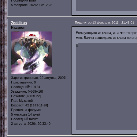
Последний визит:
5 февраля, 2026г. 08:12:28
Zeddikus
Поделиться
13 февраля, 2011г. 21:43:01
Надмозг
Если уходите из клана, и на что то п
мне. Баллы вышедших из клана не сго
0
Зарегистрирован
: 22 августа, 2007г.
Приглашений:
0
Сообщений:
10124
Уважение:
[+869/-16]
Позитив:
[+803/-22]
Пол:
Мужской
Возраст:
42
[1983-11-18]
Провел на форуме:
5 месяцев 14 дней
Последний визит:
2 августа, 2026г. 20:33:40