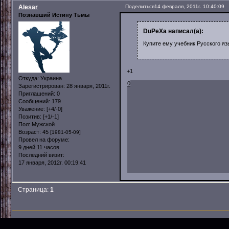
Alesar
Поделиться
14 февраля, 2011г. 10:40:09
Познавший Истину Тьмы
DuPeXa написал(а):
Купите ему учебник Русского язы
+1
Откуда:
Украина
0
Зарегистрирован
: 28 января, 2011г.
Приглашений:
0
Сообщений:
179
Уважение:
[+4/-0]
Позитив:
[+1/-1]
Пол:
Мужской
Возраст:
45
[1981-05-09]
Провел на форуме:
9 дней 11 часов
Последний визит:
17 января, 2012г. 00:19:41
Страница:
1