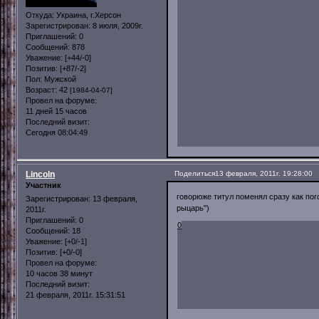
Откуда:
Украина, г.Херсон
Зарегистрирован
: 8 июля, 2009г.
Приглашений:
0
Сообщений:
878
Уважение:
[+44/-0]
Позитив:
[+87/-2]
Пол:
Мужской
Возраст:
42
[1984-04-07]
Провел на форуме:
11 дней 15 часов
Последний визит:
Сегодня 08:04:49
Lincoln
Поделиться
13 февраля, 2011г. 19:28:00
Участник
говорюже титул поменял сразу как пог
Зарегистрирован
: 13 февраля,
рыцарь")
2011г.
Приглашений:
0
0
Сообщений:
18
Уважение:
[+0/-1]
Позитив:
[+0/-0]
Провел на форуме:
10 часов 38 минут
Последний визит:
21 февраля, 2011г. 15:31:51