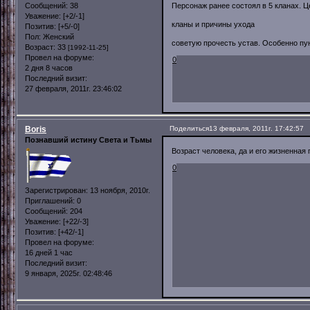
Сообщений:
38
Персонаж ранее состоял в 5 кланах. Ц
Уважение:
[+2/-1]
кланы и причины ухода
Позитив:
[+5/-0]
Пол:
Женский
советую прочесть устав. Особенно пун
Возраст:
33
[1992-11-25]
Провел на форуме:
0
2 дня 8 часов
Последний визит:
27 февраля, 2011г. 23:46:02
Boris
Поделиться
13 февраля, 2011г. 17:42:57
Познавший истину Света и Тьмы
Возраст человека, да и его жизненная 
0
Зарегистрирован
: 13 ноября, 2010г.
Приглашений:
0
Сообщений:
204
Уважение:
[+22/-3]
Позитив:
[+42/-1]
Провел на форуме:
16 дней 1 час
Последний визит:
9 января, 2025г. 02:48:46