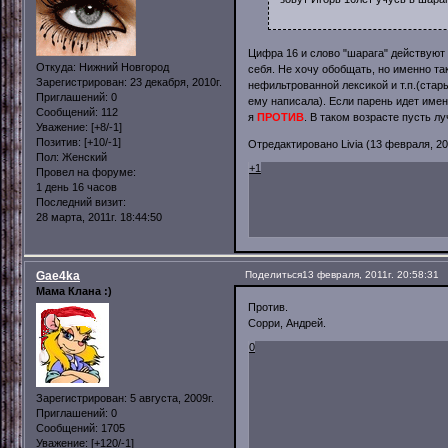
Цифра 16 и слово "шарага" действуют 
Откуда:
Нижний Новгород
себя. Не хочу обобщать, но именно та
Зарегистрирован
: 23 декабря, 2010г.
нефильтрованной лексикой и т.п.(стар
Приглашений:
0
ему написала). Если парень идет имен
Сообщений:
112
я
ПРОТИВ
. В таком возрасте пусть л
Уважение:
[+8/-1]
Позитив:
[+10/-1]
Отредактировано Livia (13 февраля, 201
Пол:
Женский
+1
Провел на форуме:
1 день 16 часов
Последний визит:
28 марта, 2011г. 18:44:50
Gae4ka
Поделиться
13 февраля, 2011г. 20:58:31
Мама Клана :)
Против.
Сорри, Андрей.
0
Зарегистрирован
: 5 августа, 2009г.
Приглашений:
0
Сообщений:
1705
Уважение:
[+120/-1]