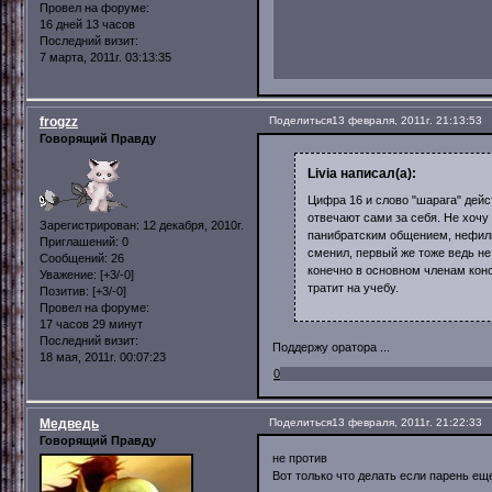
Провел на форуме:
16 дней 13 часов
Последний визит:
7 марта, 2011г. 03:13:35
frogzz
Поделиться
13 февраля, 2011г. 21:13:53
Говорящий Правду
Livia написал(а):
Цифра 16 и слово "шарага" дейс
отвечают сами за себя. Не хочу
Зарегистрирован
: 12 декабря, 2010г.
панибратским общением, нефильт
Приглашений:
0
сменил, первый же тоже ведь не
Сообщений:
26
конечно в основном членам кон
Уважение:
[+3/-0]
тратит на учебу.
Позитив:
[+3/-0]
Провел на форуме:
17 часов 29 минут
Последний визит:
Поддержу оратора ...
18 мая, 2011г. 00:07:23
0
Медведь
Поделиться
13 февраля, 2011г. 21:22:33
Говорящий Правду
не против
Вот только что делать если парень еще