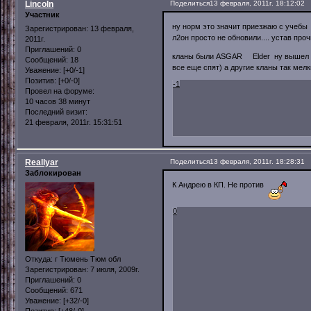
Lincoln
Поделиться
13 февраля, 2011г. 18:12:02
Участник
ну норм это значит приезжаю с учебы и
Зарегистрирован
: 13 февраля,
л2он просто не обновили.... устав проч
2011г.
Приглашений:
0
кланы были ASGAR Elder ну вышел сам п
Сообщений:
18
все еще спят) а другие кланы так мелк
Уважение:
[+0/-1]
Позитив:
[+0/-0]
-1
Провел на форуме:
10 часов 38 минут
Последний визит:
21 февраля, 2011г. 15:31:51
Reallyar
Поделиться
13 февраля, 2011г. 18:28:31
Заблокирован
К Андрею в КП. Не против
0
Откуда:
г Тюмень Тюм обл
Зарегистрирован
: 7 июля, 2009г.
Приглашений:
0
Сообщений:
671
Уважение:
[+32/-0]
Позитив:
[+48/-0]