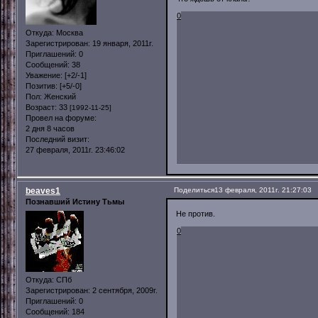
0
Откуда:
Москва
Зарегистрирован
: 19 января, 2011г.
Приглашений:
0
Сообщений:
38
Уважение:
[+2/-1]
Позитив:
[+5/-0]
Пол:
Женский
Возраст:
33
[1992-11-25]
Провел на форуме:
2 дня 8 часов
Последний визит:
27 февраля, 2011г. 23:46:02
beaves1
Поделиться
13 февраля, 2011г. 21:27:03
Познавший Истину Тьмы
Не против.
0
Откуда:
СПб
Зарегистрирован
: 2 сентября, 2009г.
Приглашений:
0
Сообщений:
184