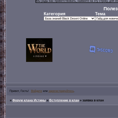
Полез
Категория
Тема
Привет, Гость!
Войдите
или
зарегистрируйтесь
.
»
Форум клана Истины
»
Вступление в клан
»
заявка в клан