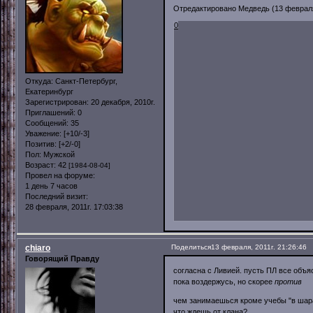
Отредактировано Медведь (13 февраля,
0
Откуда:
Санкт-Петербург,
Екатеринбург
Зарегистрирован
: 20 декабря, 2010г.
Приглашений:
0
Сообщений:
35
Уважение:
[+10/-3]
Позитив:
[+2/-0]
Пол:
Мужской
Возраст:
42
[1984-08-04]
Провел на форуме:
1 день 7 часов
Последний визит:
28 февраля, 2011г. 17:03:38
chiaro
Поделиться
13 февраля, 2011г. 21:26:46
Говорящий Правду
согласна с Ливией. пусть ПЛ все объя
пока воздержусь, но скорее
против
чем занимаешься кроме учебы "в шара
что ждешь от клана?