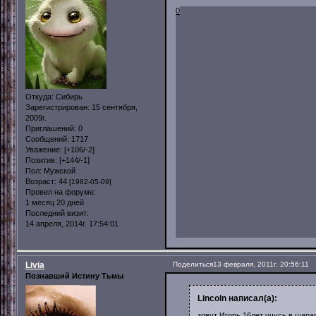
0
Откуда:
Сибирь
Зарегистрирован
: 15 сентября,
2009г.
Приглашений:
0
Сообщений:
1717
Уважение:
[+106/-2]
Позитив:
[+144/-1]
Пол:
Мужской
Возраст:
44
[1982-05-09]
Провел на форуме:
1 месяц 20 дней
Последний визит:
14 апреля, 2014г. 17:54:01
Livia
Поделиться
13 февраля, 2011г. 20:56:11
Познавший Истину Тьмы
Lincoln написал(а):
зовут Игорь 16лет учусь в шараг