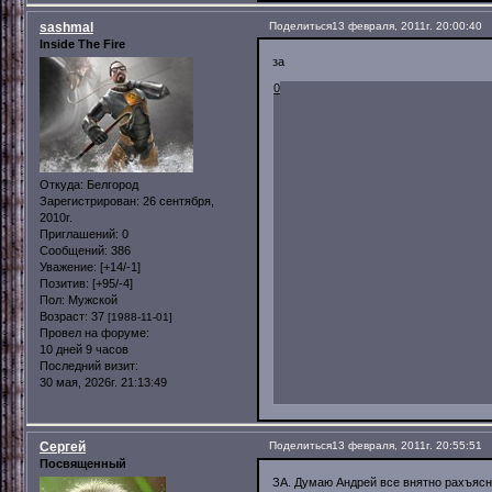
sashmal
Поделиться
13 февраля, 2011г. 20:00:40
Inside The Fire
за
0
Откуда:
Белгород
Зарегистрирован
: 26 сентября,
2010г.
Приглашений:
0
Сообщений:
386
Уважение:
[+14/-1]
Позитив:
[+95/-4]
Пол:
Мужской
Возраст:
37
[1988-11-01]
Провел на форуме:
10 дней 9 часов
Последний визит:
30 мая, 2026г. 21:13:49
Сергей
Поделиться
13 февраля, 2011г. 20:55:51
Посвященный
ЗА. Думаю Андрей все внятно рахъясн