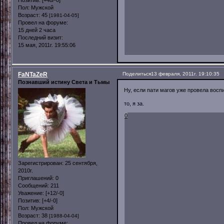
Пол:
Мужской
Возраст:
45
[1981-04-05]
Провел на форуме:
15 дней 2 часа
Последний визит:
15 мая, 2011г. 19:55:06
FaNTaZeR
Поделиться
13 февраля, 2011г. 19:10:35
Познавший истину Света и Тьмы
Ну, если пати магов уже провела восп
то, я за.
0
Зарегистрирован
: 25 сентября,
2010г.
Приглашений:
0
Сообщений:
211
Уважение:
[+12/-0]
Позитив:
[+4/-0]
Пол:
Мужской
Возраст:
38
[1988-04-04]
Провел на форуме: