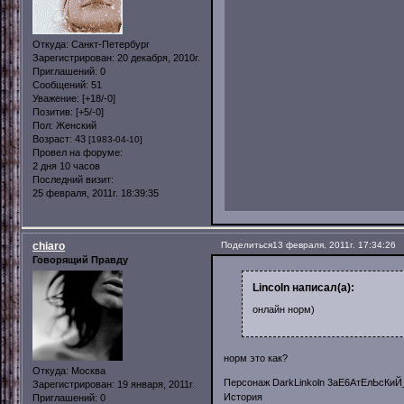
Откуда:
Санкт-Петербург
Зарегистрирован
: 20 декабря, 2010г.
Приглашений:
0
Сообщений:
51
Уважение:
[+18/-0]
Позитив:
[+5/-0]
Пол:
Женский
Возраст:
43
[1983-04-10]
Провел на форуме:
2 дня 10 часов
Последний визит:
25 февраля, 2011г. 18:39:35
chiaro
Поделиться
13 февраля, 2011г. 17:34:26
Говорящий Правду
Lincoln написал(а):
онлайн норм)
норм это как?
Откуда:
Москва
Персонаж DarkLinkoln 3аЕ6АтЕлЬсКи
Зарегистрирован
: 19 января, 2011г.
История
Приглашений:
0