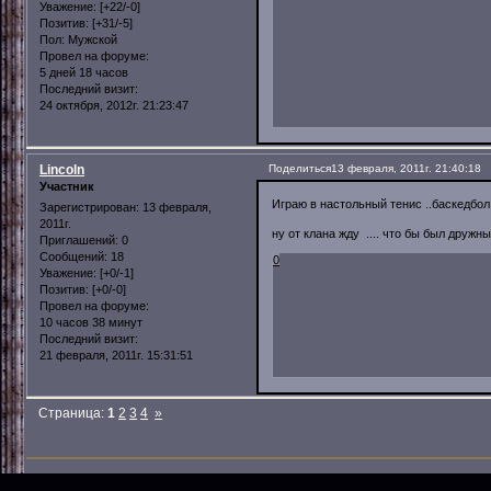
Уважение:
[+22/-0]
Позитив:
[+31/-5]
Пол:
Мужской
Провел на форуме:
5 дней 18 часов
Последний визит:
24 октября, 2012г. 21:23:47
Lincoln
Поделиться
13 февраля, 2011г. 21:40:18
Участник
Играю в настольный тенис ..баскедбол 
Зарегистрирован
: 13 февраля,
2011г.
ну от клана жду .... что бы был дружн
Приглашений:
0
Сообщений:
18
0
Уважение:
[+0/-1]
Позитив:
[+0/-0]
Провел на форуме:
10 часов 38 минут
Последний визит:
21 февраля, 2011г. 15:31:51
Страница:
1
2
3
4
»