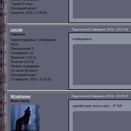
7 дней 23 часа
Последний визит:
9 апреля, 2011г. 17:44:01
Lincoln
Поделиться
13 февраля, 2011г. 19:17:44
Участник
пообщались)
Зарегистрирован
: 13 февраля,
2011г.
0
Приглашений:
0
Сообщений:
18
Уважение:
[+0/-1]
Позитив:
[+0/-0]
Провел на форуме:
10 часов 38 минут
Последний визит:
21 февраля, 2011г. 15:31:51
W1ndrunner
Поделиться
13 февраля, 2011г. 19:25:20
Воин Света
сделай норм титул и все... Я "ЗА"
0