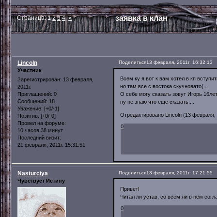
заявка в клан
Страница:
1
2
3
4
»
Lincoln
Поделиться
13 февраля, 2011г. 16:32:13
Участник
Всем ку я вот к вам хотел в кп вступить
Зарегистрирован
: 13 февраля,
но там все с востока скучновато(....
2011г.
О себе могу сказать зовут Игорь 16лет 
Приглашений:
0
Сообщений:
18
ну не знаю что еще сказать....
Уважение:
[+0/-1]
Отредактировано Lincoln (13 февраля, 2
Позитив:
[+0/-0]
Провел на форуме:
0
10 часов 38 минут
Последний визит:
21 февраля, 2011г. 15:31:51
Nasturciya
Поделиться
13 февраля, 2011г. 17:21:55
Чувствует Истину
Привет!
Читал ли устав, со всем ли в нем сог
0