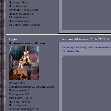
Позитив:
[+5/-1]
Пол:
Женский
Возраст:
51
[1975-03-31]
Провел на форуме:
26 дней 3 часа
Последний визит:
19 марта, 2019г. 15:39:31
Login
Поделиться
13 февраля, 2011г. 21:10:55
Великий Искатель Истины
Игорь идет в консту. парень хороший 
По Заявке ЗА!
0
Откуда:
Mos
Зарегистрирован
: 29 августа, 2009г.
Приглашений:
0
Сообщений:
859
Уважение:
[+63/-1]
Позитив:
[+97/-2]
Пол:
Мужской
Возраст:
36
[1990-07-19]