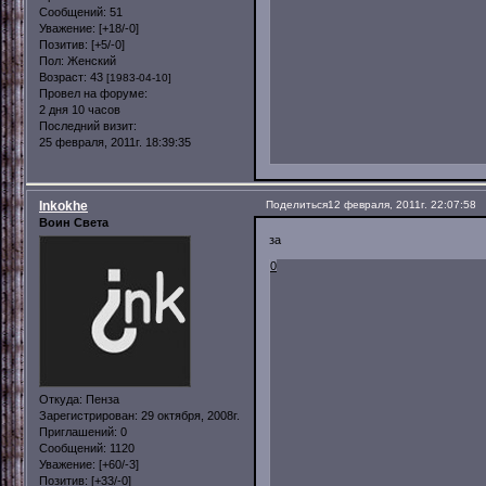
Сообщений:
51
Уважение:
[+18/-0]
Позитив:
[+5/-0]
Пол:
Женский
Возраст:
43
[1983-04-10]
Провел на форуме:
2 дня 10 часов
Последний визит:
25 февраля, 2011г. 18:39:35
Inkokhe
Поделиться
12 февраля, 2011г. 22:07:58
Воин Света
за
0
Откуда:
Пенза
Зарегистрирован
: 29 октября, 2008г.
Приглашений:
0
Сообщений:
1120
Уважение:
[+60/-3]
Позитив:
[+33/-0]