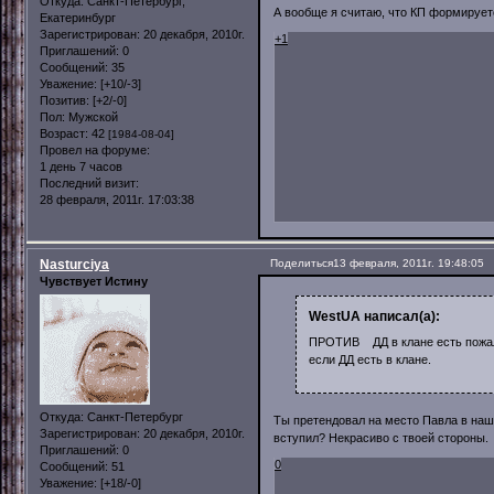
Откуда:
Санкт-Петербург,
А вообще я считаю, что КП формирует
Екатеринбург
Зарегистрирован
: 20 декабря, 2010г.
+1
Приглашений:
0
Сообщений:
35
Уважение:
[+10/-3]
Позитив:
[+2/-0]
Пол:
Мужской
Возраст:
42
[1984-08-04]
Провел на форуме:
1 день 7 часов
Последний визит:
28 февраля, 2011г. 17:03:38
Nasturciya
Поделиться
13 февраля, 2011г. 19:48:05
Чувствует Истину
WestUA написал(а):
ПРОТИВ ДД в клане есть пожалу
если ДД есть в клане.
Откуда:
Санкт-Петербург
Ты претендовал на место Павла в наше
Зарегистрирован
: 20 декабря, 2010г.
вступил? Некрасиво с твоей стороны.
Приглашений:
0
0
Сообщений:
51
Уважение:
[+18/-0]