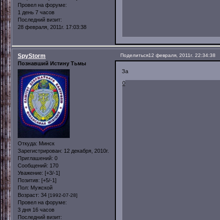
Провел на форуме:
1 день 7 часов
Последний визит:
28 февраля, 2011г. 17:03:38
SpyStorm
Поделиться
12 февраля, 2011г. 22:34:38
Познавший Истину Тьмы
За
0
Откуда:
Минск
Зарегистрирован
: 12 декабря, 2010г.
Приглашений:
0
Сообщений:
170
Уважение:
[+3/-1]
Позитив:
[+5/-1]
Пол:
Мужской
Возраст:
34
[1992-07-28]
Провел на форуме:
3 дня 16 часов
Последний визит: