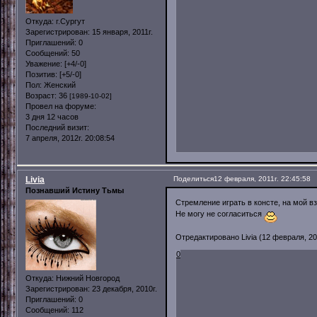
Откуда:
г.Сургут
Зарегистрирован
: 15 января, 2011г.
Приглашений:
0
Сообщений:
50
Уважение:
[+4/-0]
Позитив:
[+5/-0]
Пол:
Женский
Возраст:
36
[1989-10-02]
Провел на форуме:
3 дня 12 часов
Последний визит:
7 апреля, 2012г. 20:08:54
Livia
Поделиться
12 февраля, 2011г. 22:45:58
Познавший Истину Тьмы
Стремление играть в консте, на мой в
Не могу не согласиться
Отредактировано Livia (12 февраля, 201
0
Откуда:
Нижний Новгород
Зарегистрирован
: 23 декабря, 2010г.
Приглашений:
0
Сообщений:
112