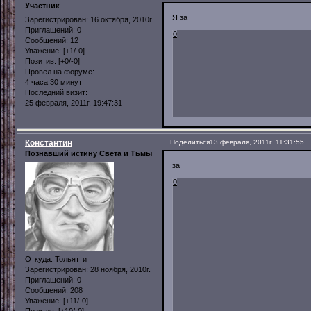
Участник
Я за
Зарегистрирован
: 16 октября, 2010г.
Приглашений:
0
0
Сообщений:
12
Уважение:
[+1/-0]
Позитив:
[+0/-0]
Провел на форуме:
4 часа 30 минут
Последний визит:
25 февраля, 2011г. 19:47:31
Константин
Поделиться
13 февраля, 2011г. 11:31:55
Познавший истину Света и Тьмы
за
0
Откуда:
Тольятти
Зарегистрирован
: 28 ноября, 2010г.
Приглашений:
0
Сообщений:
208
Уважение:
[+11/-0]
Позитив:
[+10/-0]