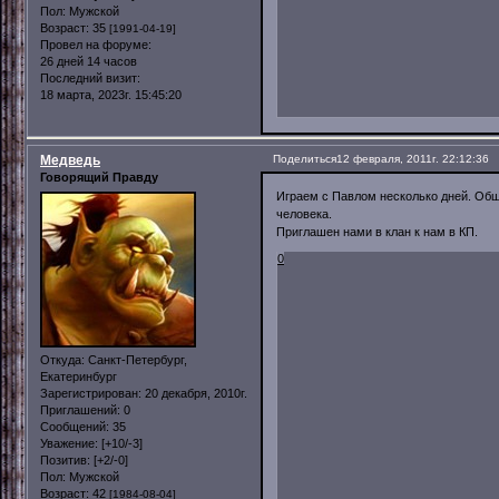
Пол:
Мужской
Возраст:
35
[1991-04-19]
Провел на форуме:
26 дней 14 часов
Последний визит:
18 марта, 2023г. 15:45:20
Медведь
Поделиться
12 февраля, 2011г. 22:12:36
Говорящий Правду
Играем с Павлом несколько дней. Общ
человека.
Приглашен нами в клан к нам в КП.
0
Откуда:
Санкт-Петербург,
Екатеринбург
Зарегистрирован
: 20 декабря, 2010г.
Приглашений:
0
Сообщений:
35
Уважение:
[+10/-3]
Позитив:
[+2/-0]
Пол:
Мужской
Возраст:
42
[1984-08-04]