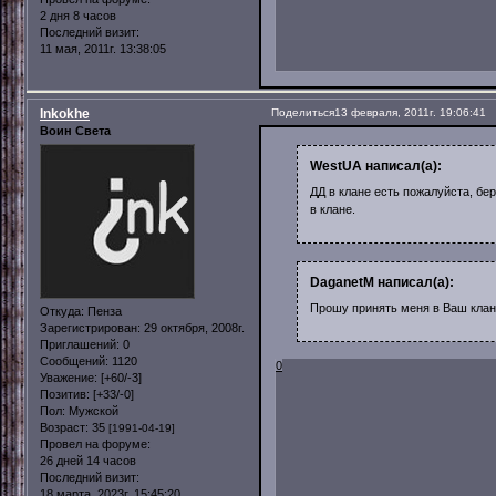
2 дня 8 часов
Последний визит:
11 мая, 2011г. 13:38:05
Inkokhe
Поделиться
13 февраля, 2011г. 19:06:41
Воин Света
WestUA написал(а):
ДД в клане есть пожалуйста, бер
в клане.
DaganetM написал(а):
Прошу принять меня в Ваш клан
Откуда:
Пенза
Зарегистрирован
: 29 октября, 2008г.
Приглашений:
0
Сообщений:
1120
0
Уважение:
[+60/-3]
Позитив:
[+33/-0]
Пол:
Мужской
Возраст:
35
[1991-04-19]
Провел на форуме:
26 дней 14 часов
Последний визит:
18 марта, 2023г. 15:45:20