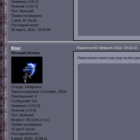
Уважение:
[+8/-1]
Позитив:
[+10/-1]
Пол:
Женский
Провел на форуме:
1 день 16 часов
Последний визит:
28 марта, 2011г. 18:44:50
Влас
Поделиться
12 февраля, 2011г. 23:42:12
Несущий Истину
Пересекался много раз еще на low уров
0
Откуда:
Хабаровск
Зарегистрирован
: 6 октября, 2010г.
Приглашений:
0
Сообщений:
614
Уважение:
[+22/-0]
Позитив:
[+7/-0]
Пол:
Мужской
Возраст:
36
[1989-10-21]
Провел на форуме:
23 дня 5 часов
Последний визит:
8 июня, 2026г. 10:06:11