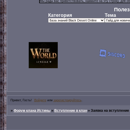
Полез
Категория
Тема
Привет, Гость!
Войдите
или
зарегистрируйтесь
.
»
Форум клана Истины
»
Вступление в клан
»
Заявка на вступление 