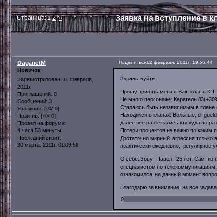
Заявка на вступление в кл
Страница:
1
2
»
DaganetM
Поделиться
12 февраля, 2011г. 19:56:44
Новичок
Здравствуйте,
Зарегистрирован
: 11 февраля,
2011г.
Прошу принять меня в Ваш клан в КП
Приглашений:
0
Не много персонаже: Каратель 83(+30%)
Сообщений:
3
Стараюсь быть независимым в плане од
Уважение:
[+0/-0]
Находился в кланах: Вольные, df-gueld
Позитив:
[+0/-0]
далее все разбежались кто куда по ра
Провел на форуме:
Потери процентов не важно по каким п
4 часа 53 минуты
Последний визит:
Достаточно мирный, агрессия только в
30 марта, 2011г. 01:09:56
практически ежедневно, регулярное у
О себе: Зовут Павел , 25 лет. Сам из 
специалистом по телекоммуникациям. 
ознакомился, на данный момент вопрос
Благодарю за внимание, на все задав
0