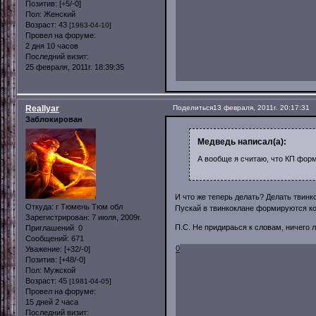
Позитив:
[+5/-0]
Пол:
Женский
Возраст:
43
[1983-04-10]
Провел на форуме:
2 дня 10 часов
Последний визит:
25 февраля, 2011г. 18:39:35
Reallyar
Поделиться
13 февраля, 2011г. 20:17:31
Заблокирован
Медведь написал(а):
А вообще я считаю, что КП фор
И что же теперь делать? Делать твинк
Откуда:
г Тюмень Тюм обл
Пускай в твинкоклане формируются ко
Зарегистрирован
: 7 июля, 2009г.
П.С. Не придираься к словам, ничего
Приглашений:
0
Сообщений:
671
0
Уважение:
[+32/-0]
Позитив:
[+48/-0]
Пол:
Мужской
Возраст:
45
[1981-04-05]
Провел на форуме:
15 дней 2 часа
Последний визит: