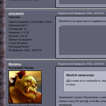
алесандр1
Поделиться
13 февраля, 2011г. 19:32:01
Участник
WestUA ты не прав конста подбираетс
Зарегистрирован
: 16 октября, 2010г.
Приглашений:
0
+1
Сообщений:
12
Уважение:
[+1/-0]
Позитив:
[+0/-0]
Провел на форуме:
4 часа 30 минут
Последний визит:
25 февраля, 2011г. 19:47:31
Медведь
Поделиться
13 февраля, 2011г. 19:35:45
Говорящий Правду
WestUA написал(а):
ДД в клане есть пожалуйста, бер
в клане
Уважаемый соклан! Объявление о набо
набор в нашу КП для ДД, если Вы чита
человеком.