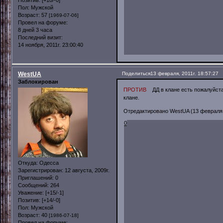
Пол:
Мужской
Возраст:
57
[1969-07-06]
Провел на форуме:
8 дней 3 часа
Последний визит:
14 ноября, 2011г. 23:00:40
WestUA
Поделиться
13 февраля, 2011г. 18:57:27
Заблокирован
ПРОТИВ
ДД в клане есть пожалуйста,
клане.
Отредактировано WestUA (13 февраля, 
0
Откуда:
Одесса
Зарегистрирован
: 12 августа, 2009г.
Приглашений:
0
Сообщений:
264
Уважение:
[+15/-1]
Позитив:
[+14/-0]
Пол:
Мужской
Возраст:
40
[1986-07-18]
Провел на форуме: