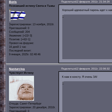
Boris
Поделиться
12 февраля, 2011г. 21:34:26
Познавший истину Света и Тьмы
Хороший адекватный парень идет к нам
0
Зарегистрирован
: 13 ноября, 2010г.
Приглашений:
0
Сообщений:
204
Уважение:
[+22/-3]
Позитив:
[+42/-1]
Провел на форуме:
16 дней 1 час
Последний визит:
9 января, 2025г. 02:48:46
Nasturciya
Поделиться
12 февраля, 2011г. 22:06:32
Чувствует Истину
К нам в консту. Я очень ЗА!
0
Откуда:
Санкт-Петербург
Зарегистрирован
: 20 декабря, 2010г.
Приглашений:
0