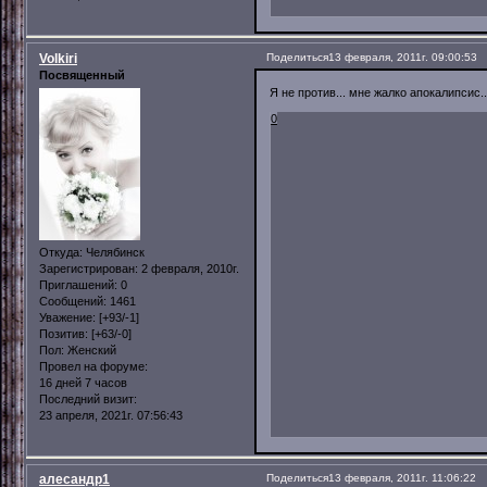
Volkiri
Поделиться
13 февраля, 2011г. 09:00:53
Посвященный
Я не против... мне жалко апокалипсис...
0
Откуда:
Челябинск
Зарегистрирован
: 2 февраля, 2010г.
Приглашений:
0
Сообщений:
1461
Уважение:
[+93/-1]
Позитив:
[+63/-0]
Пол:
Женский
Провел на форуме:
16 дней 7 часов
Последний визит:
23 апреля, 2021г. 07:56:43
алесандр1
Поделиться
13 февраля, 2011г. 11:06:22