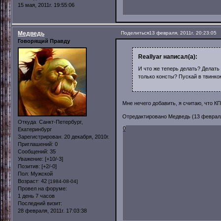
15 мая, 2011г. 19:55:06
Медведь
Поделиться
13 февраля, 2011г. 20:23:05
Говорящий Правду
Reallyar написал(а):
И что же теперь делать? Делать
только консты? Пускай в твинк
Мне нечего добавить, я считаю, что К
Отредактировано Медведь (13 февраля,
Откуда:
Санкт-Петербург,
0
Екатеринбург
Зарегистрирован
: 20 декабря, 2010г.
Приглашений:
0
Сообщений:
35
Уважение:
[+10/-3]
Позитив:
[+2/-0]
Пол:
Мужской
Возраст:
42
[1984-08-04]
Провел на форуме:
1 день 7 часов
Последний визит:
28 февраля, 2011г. 17:03:38