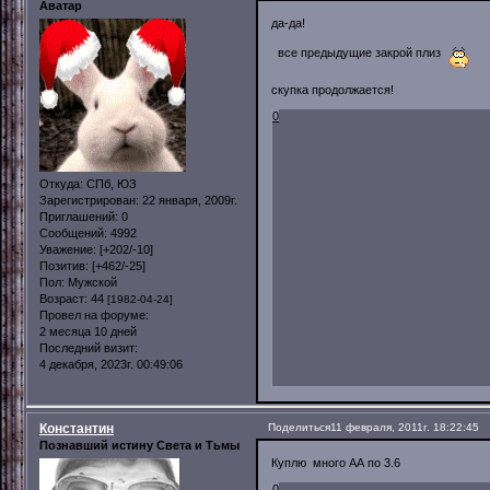
Аватар
да-да!
все предыдущие закрой плиз
скупка продолжается!
0
Откуда:
СПб, ЮЗ
Зарегистрирован
: 22 января, 2009г.
Приглашений:
0
Сообщений:
4992
Уважение:
[+202/-10]
Позитив:
[+462/-25]
Пол:
Мужской
Возраст:
44
[1982-04-24]
Провел на форуме:
2 месяца 10 дней
Последний визит:
4 декабря, 2023г. 00:49:06
Константин
Поделиться
11 февраля, 2011г. 18:22:45
Познавший истину Света и Тьмы
Куплю много АА по 3.6
0