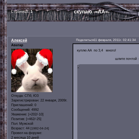
скупаю -=АА=-
Страница:
1
Алексей
Поделиться
11 февраля, 2011г. 02:41:34
Аватар
куплю АА по 3,4 много!
шлите почтой на ник
0
Откуда:
СПб, ЮЗ
Зарегистрирован
: 22 января, 2009г.
Приглашений:
0
Сообщений:
4992
Уважение:
[+202/-10]
Позитив:
[+462/-25]
Пол:
Мужской
Возраст:
44
[1982-04-24]
Провел на форуме:
2 месяца 10 дней