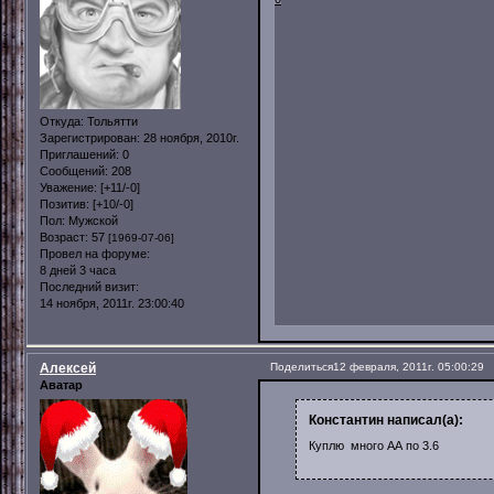
Откуда:
Тольятти
Зарегистрирован
: 28 ноября, 2010г.
Приглашений:
0
Сообщений:
208
Уважение:
[+11/-0]
Позитив:
[+10/-0]
Пол:
Мужской
Возраст:
57
[1969-07-06]
Провел на форуме:
8 дней 3 часа
Последний визит:
14 ноября, 2011г. 23:00:40
Алексей
Поделиться
12 февраля, 2011г. 05:00:29
Аватар
Константин написал(а):
Куплю много АА по 3.6