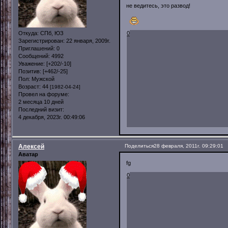
не ведитесь, это развод!
Откуда:
СПб, ЮЗ
0
Зарегистрирован
: 22 января, 2009г.
Приглашений:
0
Сообщений:
4992
Уважение:
[+202/-10]
Позитив:
[+462/-25]
Пол:
Мужской
Возраст:
44
[1982-04-24]
Провел на форуме:
2 месяца 10 дней
Последний визит:
4 декабря, 2023г. 00:49:06
Алексей
Поделиться
28 февраля, 2011г. 09:29:01
Аватар
fg
0