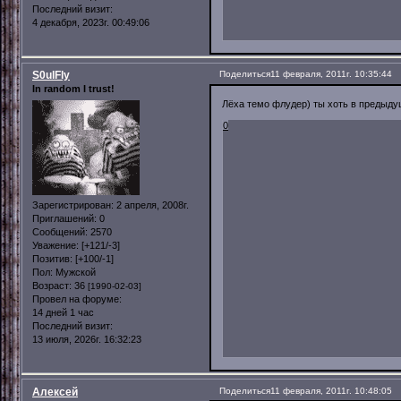
Последний визит:
4 декабря, 2023г. 00:49:06
S0ulFly
Поделиться
11 февраля, 2011г. 10:35:44
In random I trust!
Лёха темо флудер) ты хоть в предыду
0
Зарегистрирован
: 2 апреля, 2008г.
Приглашений:
0
Сообщений:
2570
Уважение:
[+121/-3]
Позитив:
[+100/-1]
Пол:
Мужской
Возраст:
36
[1990-02-03]
Провел на форуме:
14 дней 1 час
Последний визит:
13 июля, 2026г. 16:32:23
Алексей
Поделиться
11 февраля, 2011г. 10:48:05