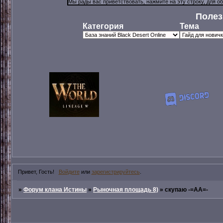
Полез
Категория
Тема
Привет, Гость!
Войдите
или
зарегистрируйтесь
.
»
Форум клана Истины
»
Рыночная площадь 8)
»
скупаю -=АА=-