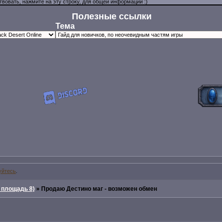
Полезные ссылки
Тема
уйтесь
.
 площадь 8)
»
Продаю Дестино маг - возможен обмен