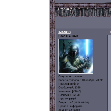
П
Страница:
1
IMANGO
Посвященный
Откуда:
Астрахань
Зарегистрирован
: 10 ноября, 2009г.
Приглашений:
0
Сообщений:
1396
Уважение:
[+97/-3]
Позитив:
[+92/-3]
Пол:
Мужской
Возраст:
48
[1978-03-20]
Провел на форуме:
26 дней 12 часов