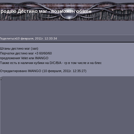
родаю Дестино маг - возможен обмен
Поделиться
10 февраля, 2011г. 12:33:34
Штаны дестино маг (зап)
Перчатки дестино маг +3 60/60/60
предложения Velet или IMANGO
Также есть в наличии кубики на D/C/B/А - гр в том числе и на блес
Отредактировано IMANGO (10 февраля, 2011г. 12:35:27)
0