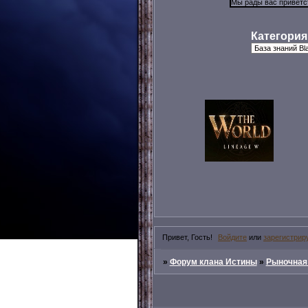
Категория
Привет, Гость!
Войдите
или
зарегистрир
»
Форум клана Истины
»
Рыночная