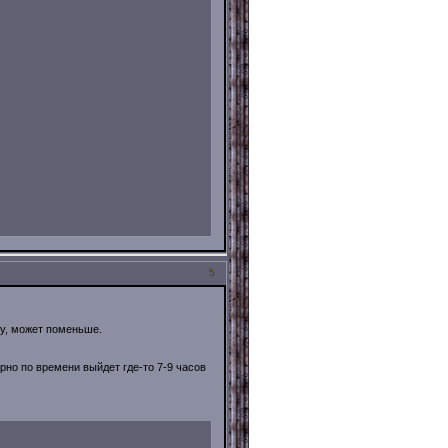
5
ку, может поменьше.
ерно по времени выйдет где-то 7-9 часов