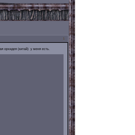
1
ая орхидея (китай) у меня есть.