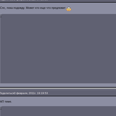
Спс, пока подожду. Может кто еще что предложит
0
Поделиться
3 февраля, 2011г. 19:19:53
АП теме.
0