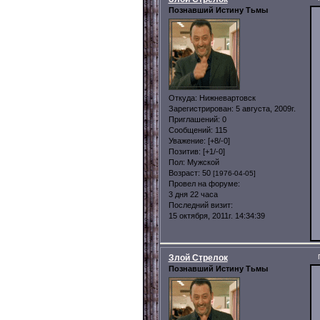
Познавший Истину Тьмы
Откуда:
Нижневартовск
Зарегистрирован
: 5 августа, 2009г.
Приглашений:
0
Сообщений:
115
Уважение:
[+8/-0]
Позитив:
[+1/-0]
Пол:
Мужской
Возраст:
50
[1976-04-05]
Провел на форуме:
3 дня 22 часа
Последний визит:
15 октября, 2011г. 14:34:39
Злой Стрелок
Познавший Истину Тьмы