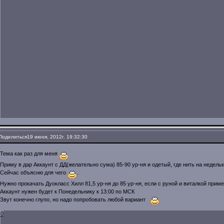
Поделиться
19 июня, 2012г. 19:32:30
Тема как раз для меня
Приму в дар Аккаунт с ДД(желательно сума) 85-90 ур-ня и одетый, где нить на недель
Сейчас объясню для чего
.
Нужно прокачать Дуокласс Хилл 81,5 ур-ня до 85 ур-ня, если с руной и виталкой прим
Аккаунт нужен будет к Понедельнику к 13:00 по МСК
Звут конечно глупо, но надо попробовать любой вариант
0