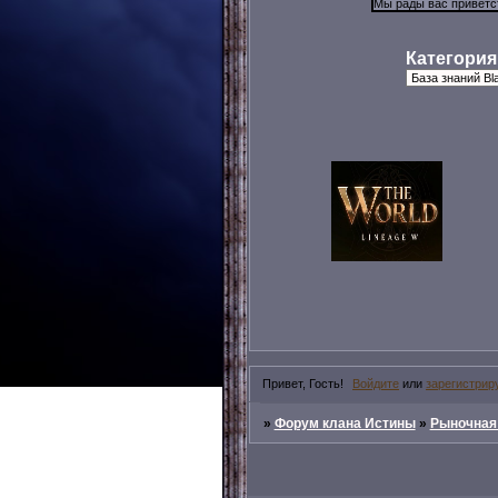
Категория
Привет, Гость!
Войдите
или
зарегистрир
»
Форум клана Истины
»
Рыночная