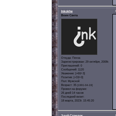
Inkokhe
Воин Света
Откуда:
Пенза
Зарегистрирован
: 29 октября, 2008г.
Приглашений:
0
Сообщений:
1120
Уважение:
[+60/-3]
Позитив:
[+33/-0]
Пол:
Мужской
Возраст:
35
[1991-04-19]
Провел на форуме:
26 дней 14 часов
Последний визит:
18 марта, 2023г. 15:45:20
Злой Стрелок