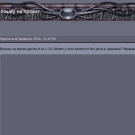
озьму на прокат.
Поделиться
2 февраля, 2011г. 21:47:54
Возьму на время даггер А гр с СА. Может у кого валяется без дела в закромах? Кровав
0