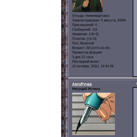
Откуда:
Нижневартовск
Зарегистрирован
: 5 августа, 2009г.
Приглашений:
0
Сообщений:
115
Уважение:
[+8/-0]
Позитив:
[+1/-0]
Пол:
Мужской
Возраст:
50
[1976-04-05]
Провел на форуме:
3 дня 22 часа
Последний визит:
15 октября, 2011г. 14:34:39
АвтоРучка
Несущий Истину