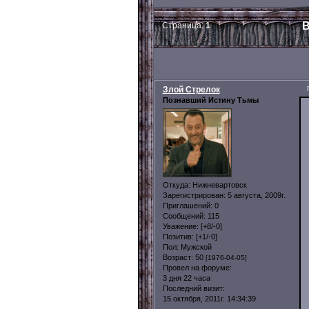
В
Страница:
1
Злой Стрелок
Познавший Истину Тьмы
Откуда:
Нижневартовск
Зарегистрирован
: 5 августа, 2009г.
Приглашений:
0
Сообщений:
115
Уважение:
[+8/-0]
Позитив:
[+1/-0]
Пол:
Мужской
Возраст:
50
[1976-04-05]
Провел на форуме:
3 дня 22 часа
Последний визит:
15 октября, 2011г. 14:34:39