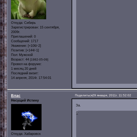
Откуда:
Сибирь
Зарегистрирован
: 15 сентября,
2009г.
Приглашений:
0
Сообщений:
1717
Уважение:
[+106/-2]
Позитив:
[+144/-1]
Пол:
Мужской
Возраст:
44
[1982-05-09]
Провел на форуме:
1 месяц 20 дней
Последний визит:
14 апреля, 2014г. 17:54:01
Влас
Поделиться
29 января, 2011г. 11:52:02
Несущий Истину
За.
0
Откуда:
Хабаровск