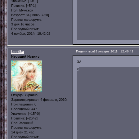
Уважение:
[+3/-1]
Позитив:
[+5/-1]
Пол:
Мужской
Возраст:
34
[1992-07-28]
Провел на форуме:
3 дня 16 часов
Последний визит:
4 ноября, 2014г. 19:42:02
Lee4ka
Поделиться
29 января, 2011г. 12:46:42
Несущий Истину
ЗА
0
Откуда:
Украина
Зарегистрирован
: 4 февраля, 2010г.
Приглашений:
0
Сообщений:
447
Уважение:
[+15/-0]
Позитив:
[+26/-2]
Пол:
Женский
Провел на форуме:
14 дней 21 час
Последний визит: