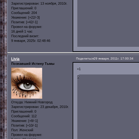
Зарегистрирован
: 13 ноября, 2010г.
Приглашений:
0
Сообщений:
204
Уважение:
[+22/-3]
Позитив:
[+42/-1]
Провел на форуме:
16 дней 1 час
Последний визит:
9 января, 2025г. 02:48:46
Livia
Поделиться
29 января, 2011г. 17:00:34
Познавший Истину Тьмы
+1
0
Откуда:
Нижний Новгород
Зарегистрирован
: 23 декабря, 2010г.
Приглашений:
0
Сообщений:
112
Уважение:
[+8/-1]
Позитив:
[+10/-1]
Пол:
Женский
Провел на форуме: