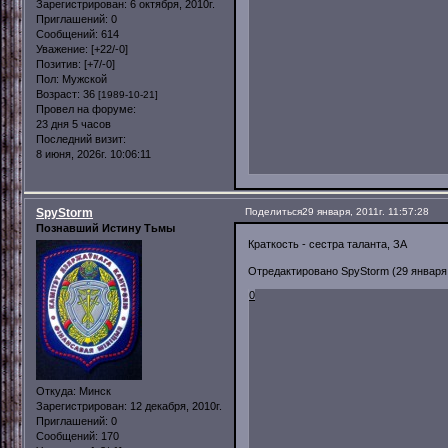
Зарегистрирован
: 6 октября, 2010г.
Приглашений:
0
Сообщений:
614
Уважение:
[+22/-0]
Позитив:
[+7/-0]
Пол:
Мужской
Возраст:
36
[1989-10-21]
Провел на форуме:
23 дня 5 часов
Последний визит:
8 июня, 2026г. 10:06:11
SpyStorm
Поделиться
29 января, 2011г. 11:57:28
Познавший Истину Тьмы
Краткость - сестра таланта, ЗА
Отредактировано SpyStorm (29 января, 
0
Откуда:
Минск
Зарегистрирован
: 12 декабря, 2010г.
Приглашений:
0
Сообщений:
170