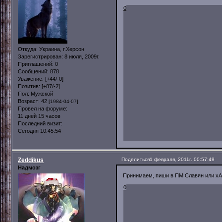
0
Откуда:
Украина, г.Херсон
Зарегистрирован
: 8 июля, 2009г.
Приглашений:
0
Сообщений:
878
Уважение:
[+44/-0]
Позитив:
[+87/-2]
Пол:
Мужской
Возраст:
42
[1984-04-07]
Провел на форуме:
11 дней 15 часов
Последний визит:
Сегодня 10:45:54
Zeddikus
Поделиться
1 февраля, 2011г. 00:57:49
Надмозг
Принимаем, пиши в ПМ Славян или x
0