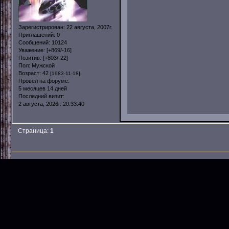
Зарегистрирован
: 22 августа, 2007г.
Приглашений:
0
Сообщений:
10124
Уважение:
[+869/-16]
Позитив:
[+803/-22]
Пол:
Мужской
Возраст:
42
[1983-11-18]
Провел на форуме:
5 месяцев 14 дней
Последний визит:
2 августа, 2026г. 20:33:40
Страница:
1