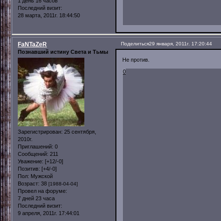
1 день 16 часов
Последний визит:
28 марта, 2011г. 18:44:50
FaNTaZeR
Поделиться
29 января, 2011г. 17:20:44
Познавший истину Света и Тьмы
Не против.
0
Зарегистрирован
: 25 сентября,
2010г.
Приглашений:
0
Сообщений:
211
Уважение:
[+12/-0]
Позитив:
[+4/-0]
Пол:
Мужской
Возраст:
38
[1988-04-04]
Провел на форуме:
7 дней 23 часа
Последний визит:
9 апреля, 2011г. 17:44:01