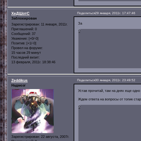
ХеДШотС
Поделиться
29 января, 2011г. 17:47:46
Заблокирован
За
Зарегистрирован
: 11 января, 2011г.
Приглашений:
0
0
Сообщений:
37
Уважение:
[+0/-0]
Позитив:
[+1/-0]
Провел на форуме:
15 часов 29 минут
Последний визит:
13 февраля, 2011г. 18:38:46
Zeddikus
Поделиться
30 января, 2011г. 23:49:52
Надмозг
Устав прочитай, там на днях еще одно
Ждем ответа на вопросы от топик стар
0
Зарегистрирован
: 22 августа, 2007г.