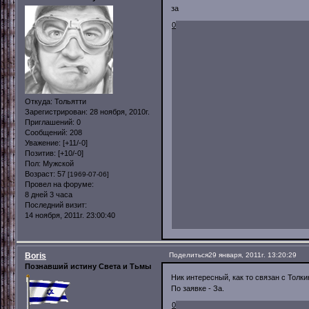
за
0
Откуда:
Тольятти
Зарегистрирован
: 28 ноября, 2010г.
Приглашений:
0
Сообщений:
208
Уважение:
[+11/-0]
Позитив:
[+10/-0]
Пол:
Мужской
Возраст:
57
[1969-07-06]
Провел на форуме:
8 дней 3 часа
Последний визит:
14 ноября, 2011г. 23:00:40
Boris
Поделиться
29 января, 2011г. 13:20:29
Познавший истину Света и Тьмы
Ник интересный, как то связан с Толк
По заявке - За.
0