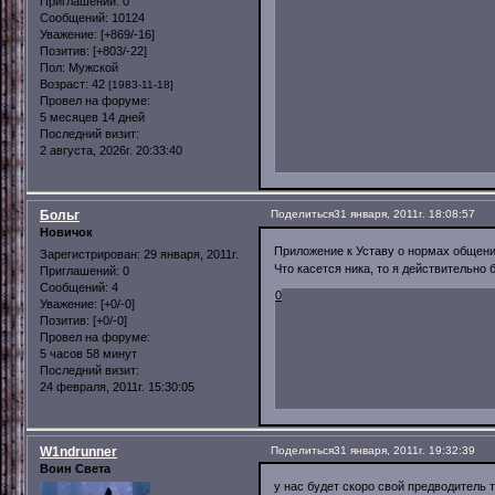
Приглашений:
0
Сообщений:
10124
Уважение:
[+869/-16]
Позитив:
[+803/-22]
Пол:
Мужской
Возраст:
42
[1983-11-18]
Провел на форуме:
5 месяцев 14 дней
Последний визит:
2 августа, 2026г. 20:33:40
Больг
Поделиться
31 января, 2011г. 18:08:57
Новичок
Приложение к Уставу о нормах общени
Зарегистрирован
: 29 января, 2011г.
Что касется ника, то я действительно 
Приглашений:
0
Сообщений:
4
0
Уважение:
[+0/-0]
Позитив:
[+0/-0]
Провел на форуме:
5 часов 58 минут
Последний визит:
24 февраля, 2011г. 15:30:05
W1ndrunner
Поделиться
31 января, 2011г. 19:32:39
Воин Света
у нас будет скоро свой предводитель 