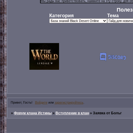
Полез
Категория
Тема
Привет, Гость!
Войдите
или
зарегистрируйтесь
.
»
Форум клана Истины
»
Вступление в клан
»
Заявка от Больг