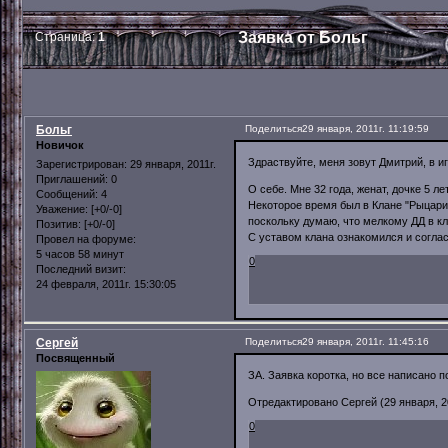
Заявка от Больг
Страница:
1
Больг
Поделиться
29 января, 2011г. 11:19:59
Новичок
Здраствуйте, меня зовут Дмитрий, в иг
Зарегистрирован
: 29 января, 2011г.
Приглашений:
0
О себе. Мне 32 года, женат, дочке 5 
Сообщений:
4
Некоторое время был в Клане "Рыцари Т
Уважение:
[+0/-0]
поскольку думаю, что мелкому ДД в кл
Позитив:
[+0/-0]
С уставом клана ознакомился и соглас
Провел на форуме:
5 часов 58 минут
0
Последний визит:
24 февраля, 2011г. 15:30:05
Сергей
Поделиться
29 января, 2011г. 11:45:16
Посвященный
ЗА. Заявка коротка, но все написано п
Отредактировано Сергей (29 января, 20
0