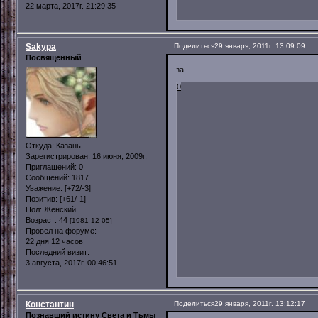
22 марта, 2017г. 21:29:35
Sakypa
Поделиться
29 января, 2011г. 13:09:09
Посвященный
за
0
Откуда:
Казань
Зарегистрирован
: 16 июня, 2009г.
Приглашений:
0
Сообщений:
1817
Уважение:
[+72/-3]
Позитив:
[+61/-1]
Пол:
Женский
Возраст:
44
[1981-12-05]
Провел на форуме:
22 дня 12 часов
Последний визит:
3 августа, 2017г. 00:46:51
Константин
Поделиться
29 января, 2011г. 13:12:17
Познавший истину Света и Тьмы