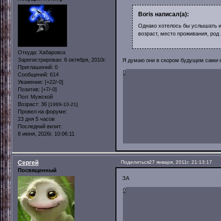
Boris написал(а):
Однако хотелось бы услышать ин
возраст, место проживания, род 
Откуда:
Хабаровск
Зарегистрирован
: 6 октября, 2010г.
Я думаю они в скором будущем сами на
Приглашений:
0
0
Сообщений:
614
Уважение:
[+22/-0]
Позитив:
[+7/-0]
Пол:
Мужской
Возраст:
36
[1989-10-21]
Провел на форуме:
23 дня 5 часов
Последний визит:
8 июня, 2026г. 10:06:11
Сергей
Поделиться
27 января, 2011г. 21:13:17
Посвященный
ЗА
0