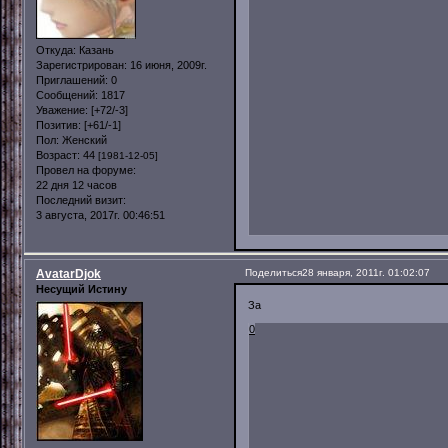
Откуда:
Казань
Зарегистрирован
: 16 июня, 2009г.
Приглашений:
0
Сообщений:
1817
Уважение:
[+72/-3]
Позитив:
[+61/-1]
Пол:
Женский
Возраст:
44
[1981-12-05]
Провел на форуме:
22 дня 12 часов
Последний визит:
3 августа, 2017г. 00:46:51
AvatarDjok
Поделиться
28 января, 2011г. 01:02:07
Несущий Истину
За
0