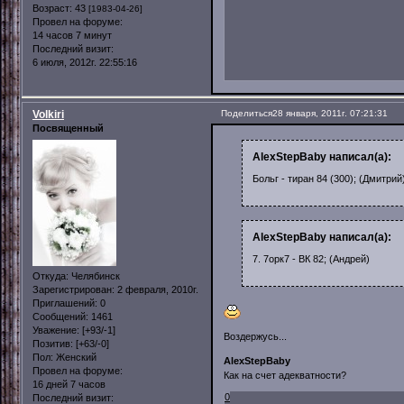
Возраст:
43
[1983-04-26]
Провел на форуме:
14 часов 7 минут
Последний визит:
6 июля, 2012г. 22:55:16
Volkiri
Поделиться
28 января, 2011г. 07:21:31
Посвященный
AlexStepBaby написал(а):
Больг - тиран 84 (300); (Дмитрий
AlexStepBaby написал(а):
7. 7орк7 - ВК 82; (Андрей)
Откуда:
Челябинск
Зарегистрирован
: 2 февраля, 2010г.
Приглашений:
0
Сообщений:
1461
Уважение:
[+93/-1]
Воздержусь...
Позитив:
[+63/-0]
Пол:
Женский
AlexStepBaby
Провел на форуме:
Как на счет адекватности?
16 дней 7 часов
0
Последний визит: