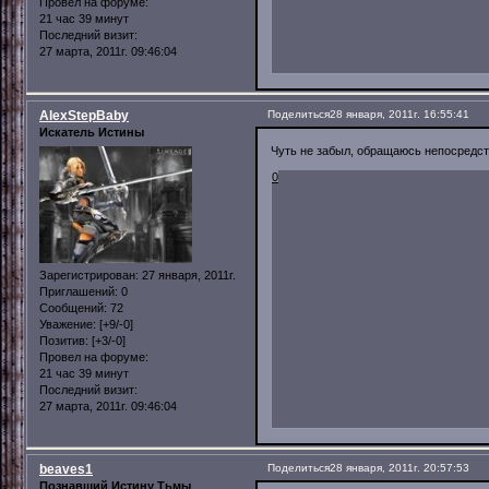
Провел на форуме:
21 час 39 минут
Последний визит:
27 марта, 2011г. 09:46:04
AlexStepBaby
Поделиться
28 января, 2011г. 16:55:41
Искатель Истины
Чуть не забыл, обращаюсь непосредств
0
Зарегистрирован
: 27 января, 2011г.
Приглашений:
0
Сообщений:
72
Уважение:
[+9/-0]
Позитив:
[+3/-0]
Провел на форуме:
21 час 39 минут
Последний визит:
27 марта, 2011г. 09:46:04
beaves1
Поделиться
28 января, 2011г. 20:57:53
Познавший Истину Тьмы