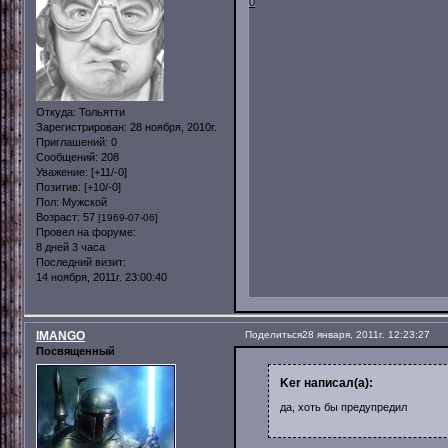
0
Откуда:
Тольятти
Зарегистрирован
: 28 ноября, 2010г.
Приглашений:
0
Сообщений:
208
Уважение:
[+11/-0]
Позитив:
[+10/-0]
Пол:
Мужской
Возраст:
57
[1969-07-06]
Провел на форуме:
8 дней 3 часа
Последний визит:
14 ноября, 2011г. 23:00:40
IMANGO
Поделиться
28 января, 2011г. 12:23:27
Посвященный
Ker написал(а):
да, хоть бы предупредил