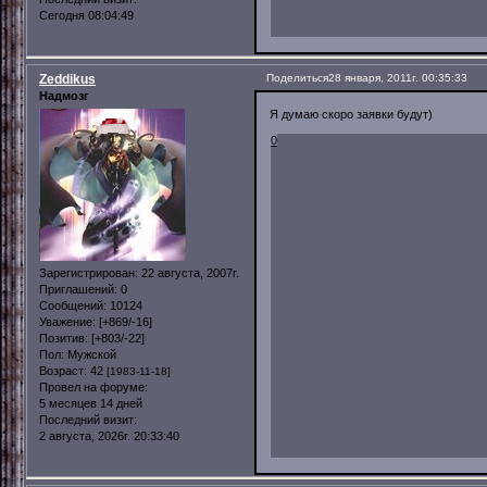
Сегодня 08:04:49
Zeddikus
Поделиться
28 января, 2011г. 00:35:33
Надмозг
Я думаю скоро заявки будут)
0
Зарегистрирован
: 22 августа, 2007г.
Приглашений:
0
Сообщений:
10124
Уважение:
[+869/-16]
Позитив:
[+803/-22]
Пол:
Мужской
Возраст:
42
[1983-11-18]
Провел на форуме:
5 месяцев 14 дней
Последний визит:
2 августа, 2026г. 20:33:40