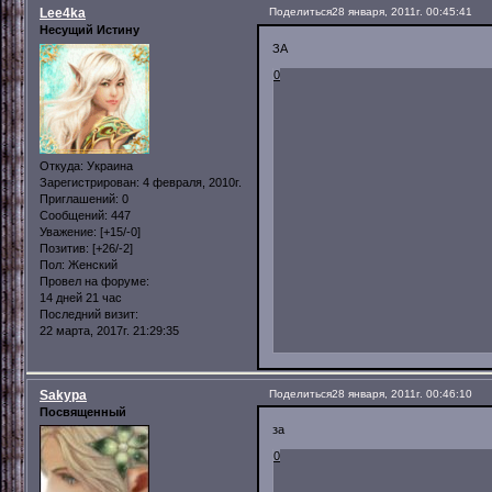
Lee4ka
Поделиться
28 января, 2011г. 00:45:41
Несущий Истину
ЗА
0
Откуда:
Украина
Зарегистрирован
: 4 февраля, 2010г.
Приглашений:
0
Сообщений:
447
Уважение:
[+15/-0]
Позитив:
[+26/-2]
Пол:
Женский
Провел на форуме:
14 дней 21 час
Последний визит:
22 марта, 2017г. 21:29:35
Sakypa
Поделиться
28 января, 2011г. 00:46:10
Посвященный
за
0