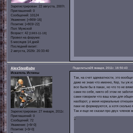
Зарегистрирован
: 22 августа, 2007г.
Приглашений:
0
Сообщений:
10124
Уважение:
[+869/-16]
Позитив:
[+803/-22]
Пол:
Мужской
Возраст:
42
[1983-11-18]
Провел на форуме:
5 месяцев 14 дней
Последний визит:
2 августа, 2026г. 20:33:40
AlexStepBaby
Поделиться
28 января, 2011г. 16:50:43
Искатель Истины
Так, на счет адекватности, это вообщет
даже не знаю что именно, Кер, ты уж и
все были бы в паках, но что то не вяж
сами по себе, никто об этом не заботи
сами говорили что ваш клан для обще
наоборот, у меня нормальные отношени
паки не формируются, а хотя сколько 
Так и еще не сказал про двух членов м
Зарегистрирован
: 27 января, 2011г.
Приглашений:
0
0
Сообщений:
72
Уважение:
[+9/-0]
Позитив:
[+3/-0]