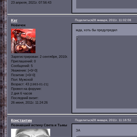
23 апреля, 2021г. 07:56:43
Ker
Поделиться
28 января, 2011г. 11:02:08
Новичок
мда, хоть бы предупредил
0
Зарегистрирован
: 2 сентября, 2010г.
Приглашений:
0
Сообщений:
5
Уважение:
[+0/-0]
Позитив:
[+0/-0]
Пол:
Мужской
Возраст:
43
[1983-01-21]
Провел на форуме:
2 дня 6 часов
Последний визит:
26 июня, 2011г. 11:24:26
Константин
Поделиться
28 января, 2011г. 11:16:52
Познавший истину Света и Тьмы
ЗА