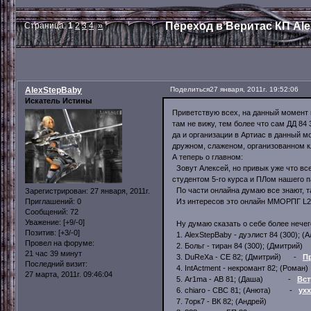
Переход в Веритас КП Al
Страница:
1
2
3
4
»
AlexStepBaby
Поделиться
27 января, 2011г. 19:52:06
Искатель Истины
Приветствую всех, на данный момент 
там не вижу, тем более что сам ДД 84
да и организации в Артиас в данный мо
дружном, слаженом, организованном к
А теперь о главном:
Зовут Алексей, но привык уже что все
студентом 5-го курса и ПЛом нашего п
По части онлайна думаю все знают, та
Зарегистрирован
: 27 января, 2011г.
Из интересов это онлайн ММОРПГ L2, к
Приглашений:
0
Сообщений:
72
Уважение:
[+9/-0]
Ну думаю сказать о себе более нечего
Позитив:
[+3/-0]
1. AlexStepBaby - дуэлист 84 (300); (
Провел на форуме:
2. Больг - тиран 84 (300); (Дмитрий)
21 час 39 минут
3. DuReXa - СЕ 82; (Дмитрий) -
П
Последний визит:
4. IntActment - некромант 82; (Роман)
27 марта, 2011г. 09:46:04
5. Ar1ma - АВ 81; (Даша) -
Вст
6. chiaro - СВС 81; (Анюта) -
ух
7. 7орк7 - ВК 82; (Андрей)