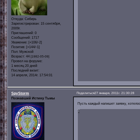
Откуда:
Сибирь
Зарегистрирован
: 15 сентября,
2009г.
Приглашений:
0
Сообщений:
1717
Уважение:
[+106/-2]
Позитив:
[+144/-1]
Пол:
Мужской
Возраст:
44
[1982-05-09]
Провел на форуме:
1 месяц 20 дней
Последний визит:
14 апреля, 2014г. 17:54:01
SpyStorm
Поделиться
27 января, 2011г. 21:30:28
Познавший Истину Тьмы
Пусть каждый напишет заявку, хотелос
0