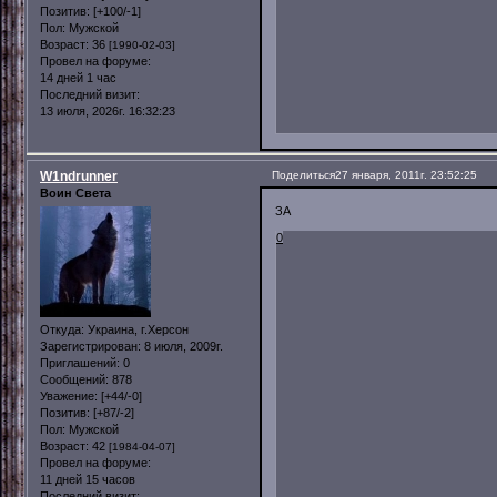
Позитив:
[+100/-1]
Пол:
Мужской
Возраст:
36
[1990-02-03]
Провел на форуме:
14 дней 1 час
Последний визит:
13 июля, 2026г. 16:32:23
W1ndrunner
Поделиться
27 января, 2011г. 23:52:25
Воин Света
ЗА
0
Откуда:
Украина, г.Херсон
Зарегистрирован
: 8 июля, 2009г.
Приглашений:
0
Сообщений:
878
Уважение:
[+44/-0]
Позитив:
[+87/-2]
Пол:
Мужской
Возраст:
42
[1984-04-07]
Провел на форуме:
11 дней 15 часов
Последний визит: