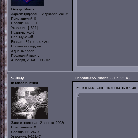
Откуда:
Минск
Зарегистрирован
: 12 декабря, 2010г.
Приглашений:
0
Сообщений:
170
Уважение:
[+3/-1]
Позитив:
[+5/-1]
Пол:
Мужской
Возраст:
34
[1992-07-28]
Провел на форуме:
3 дня 16 часов
Последний визит:
4 ноября, 2014г. 19:42:02
S0ulFly
Поделиться
27 января, 2011г. 22:16:23
In random I trust!
Если они желают тоже попасть в клан,
0
Зарегистрирован
: 2 апреля, 2008г.
Приглашений:
0
Сообщений:
2570
Уважение:
[+121/-3]