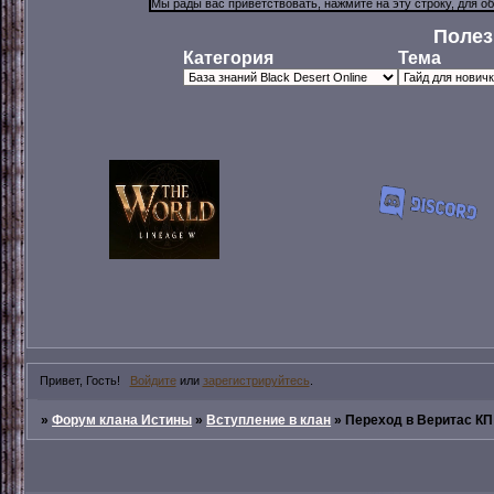
Полез
Категория
Тема
Привет, Гость!
Войдите
или
зарегистрируйтесь
.
»
Форум клана Истины
»
Вступление в клан
»
Переход в Веритас КП