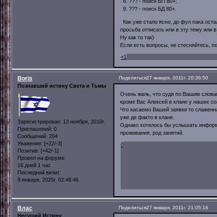
8. ??? - поиск БП 80+;
9. ??? - поиск БД 80+.
Как уже стало ясно, до фул пака оста
просьба отписать или в эту тему или в
Ну как то так)
Если есть вопросы, не стесняйтесь, п
+1
Boris
Поделиться
27 января, 2011г. 20:36:50
Познавший истину Света и Тьмы
Очень жаль, что судя по Вашим словам
кроме Вас Алексей в клане у наших с
Что касаемо Вашей заявки то слаженна
уже де факто в клане.
Зарегистрирован
: 13 ноября, 2010г.
Однако хотелось бы услышать информац
Приглашений:
0
проживания, род занятий.
Сообщений:
204
Уважение:
[+22/-3]
0
Позитив:
[+42/-1]
Провел на форуме:
16 дней 1 час
Последний визит:
9 января, 2025г. 02:48:46
Влас
Поделиться
27 января, 2011г. 21:05:16
Несущий Истину