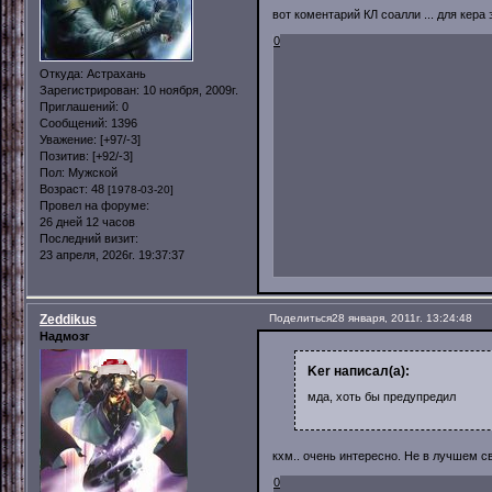
вот коментарий КЛ соалли ... для кера 
0
Откуда:
Астрахань
Зарегистрирован
: 10 ноября, 2009г.
Приглашений:
0
Сообщений:
1396
Уважение:
[+97/-3]
Позитив:
[+92/-3]
Пол:
Мужской
Возраст:
48
[1978-03-20]
Провел на форуме:
26 дней 12 часов
Последний визит:
23 апреля, 2026г. 19:37:37
Zeddikus
Поделиться
28 января, 2011г. 13:24:48
Надмозг
Ker написал(а):
мда, хоть бы предупредил
кхм.. очень интересно. Не в лучшем с
0