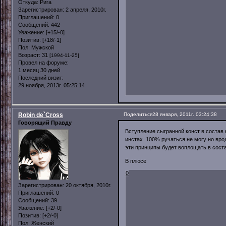
Откуда:
Рига
Зарегистрирован
: 2 апреля, 2010г.
Приглашений:
0
Сообщений:
442
Уважение:
[+15/-0]
Позитив:
[+18/-1]
Пол:
Мужской
Возраст:
31
[1994-11-25]
Провел на форуме:
1 месяц 30 дней
Последний визит:
29 ноября, 2013г. 05:25:14
Robin de`Cross
Поделиться
28 января, 2011г. 03:24:38
Говорящий Правду
Вступление сыгранной конст в состав 
инстах. 100% ручаться не могу но вр
эти принципы будет воплощать в соста
В плюсе
0
Зарегистрирован
: 20 октября, 2010г.
Приглашений:
0
Сообщений:
39
Уважение:
[+2/-0]
Позитив:
[+2/-0]
Пол:
Женский