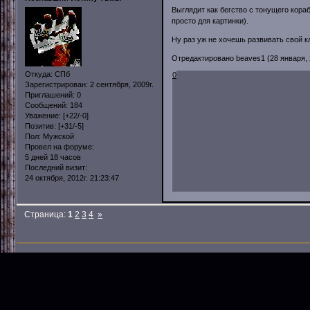
Выглядит как бегство с тонущего кораб
просто для картинки).
Ну раз уж не хочешь развивать свой кл
Отредактировано beaves1 (28 января, 2
Откуда:
СПб
0
Зарегистрирован
: 2 сентября, 2009г.
Приглашений:
0
Сообщений:
184
Уважение:
[+22/-0]
Позитив:
[+31/-5]
Пол:
Мужской
Провел на форуме:
5 дней 18 часов
Последний визит:
24 октября, 2012г. 21:23:47
Страница:
1
2
3
4
»