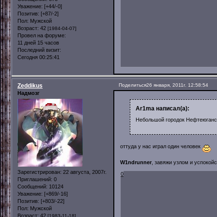
Уважение:
[+44/-0]
Позитив:
[+87/-2]
Пол:
Мужской
Возраст:
42
[1984-04-07]
Провел на форуме:
11 дней 15 часов
Последний визит:
Сегодня 00:25:41
Zeddikus
Поделиться
26 января, 2011г. 12:58:54
Надмозг
Ar1ma написал(а):
Небольшой городок Нефтеюганс
оттуда у нас играл один человек
W1ndrunner
, завяжи узлом и успокойс
Зарегистрирован
: 22 августа, 2007г.
0
Приглашений:
0
Сообщений:
10124
Уважение:
[+869/-16]
Позитив:
[+803/-22]
Пол:
Мужской
Возраст:
42
[1983-11-18]