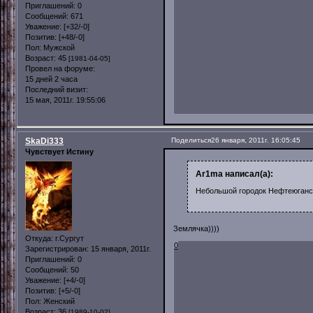
Приглашений:
0
Сообщений:
671
Уважение:
[+32/-0]
Позитив:
[+48/-0]
Пол:
Мужской
Возраст:
45
[1981-04-05]
Провел на форуме:
15 дней 2 часа
Последний визит:
15 мая, 2011г. 19:55:06
SkaDi333
Поделиться
26 января, 2011г. 16:05:45
Чувствует Истину
Ar1ma написал(а):
Небольшой городок Нефтеюганс
Землячка))))
Откуда:
г.Сургут
0
Зарегистрирован
: 15 января, 2011г.
Приглашений:
0
Сообщений:
50
Уважение:
[+4/-0]
Позитив:
[+5/-0]
Пол:
Женский
Возраст:
36
[1989-10-02]