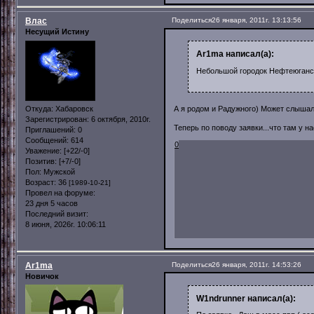
Влас
Поделиться
26 января, 2011г. 13:13:56
Несущий Истину
Ar1ma написал(а):
Небольшой городок Нефтеюганс
Откуда:
Хабаровск
А я родом и Радужного) Может слышал
Зарегистрирован
: 6 октября, 2010г.
Теперь по поводу заявки...что там у н
Приглашений:
0
Сообщений:
614
0
Уважение:
[+22/-0]
Позитив:
[+7/-0]
Пол:
Мужской
Возраст:
36
[1989-10-21]
Провел на форуме:
23 дня 5 часов
Последний визит:
8 июня, 2026г. 10:06:11
Ar1ma
Поделиться
26 января, 2011г. 14:53:26
Новичок
W1ndrunner написал(а):