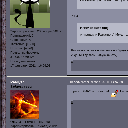
По заявке.. Даш в масс пвп ( ос
Роба
Влас написал(а):
Зарегистрирован
: 26 января, 2011г.
А я родом и Радужного) Может 
Приглашений:
0
Сообщений:
5
Уважение:
[+0/-0]
Позитив:
[+0/-0]
Да слышала, не так близко как Сургут 
Провел на форуме:
И да! Мы делаем новую консту)
3 часа 37 минут
Последний визит:
0
17 февраля, 2011г. 16:38:09
Reallyar
Поделиться
26 января, 2011г. 14:57:28
Заблокирован
Привет ХМАО из Тюмени!
По за
0
Откуда:
г Тюмень Тюм обл
Зарегистрирован
: 7 июля, 2009г.