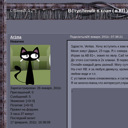
Вступление в клан ( в КП )
Страница:
1
2
»
Ar1ma
Поделиться
26 января, 2011г. 07:38:21
Новичок
Здрасте, Veritas. Хочу вступить к вам 
Меня зовут Дарья, 23 года. Я с север
Играю за АВ 81+, эквип по лвлу. Саб ти
До этого состояла в 2х кланах. В перво
Онлайн каждый день разный. Могу сутк
На счет КВ: я за любую движуху, кроме
любом виде и т.п.
С уставом клана ознакомилась и сагла
Я не многословна,что интересует,спр
Зарегистрирован
: 26 января, 2011г.
0
Приглашений:
0
Сообщений:
5
Уважение:
[+0/-0]
Позитив:
[+0/-0]
Провел на форуме:
3 часа 37 минут
Последний визит:
17 февраля, 2011г. 16:38:09