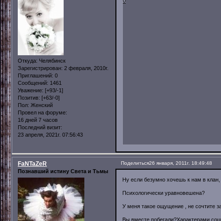
0
Откуда:
Челябинск
Зарегистрирован
: 2 февраля, 2010г.
Приглашений:
0
Сообщений:
1461
Уважение:
[+93/-1]
Позитив:
[+63/-0]
Пол:
Женский
Провел на форуме:
16 дней 7 часов
Последний визит:
23 апреля, 2021г. 07:56:43
FaNTaZeR
Поделиться
26 января, 2011г. 18:49:48
Познавший истину Света и Тьмы
Ну если безумно хочешь к нам в клан, 
Психологически уравновешена?
У меня такое ощущение , не сочтите з
Вы вместе побегали?Характерами сош