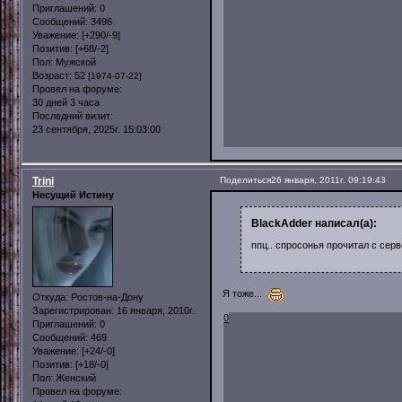
Приглашений:
0
Сообщений:
3496
Уважение:
[+290/-9]
Позитив:
[+68/-2]
Пол:
Мужской
Возраст:
52
[1974-07-22]
Провел на форуме:
30 дней 3 часа
Последний визит:
23 сентября, 2025г. 15:03:00
Trini
Поделиться
26 января, 2011г. 09:19:43
Несущий Истину
BlackAdder написал(а):
ппц.. спросонья прочитал с се
Я тоже...
Откуда:
Ростов-на-Дону
Зарегистрирован
: 16 января, 2010г.
0
Приглашений:
0
Сообщений:
469
Уважение:
[+24/-0]
Позитив:
[+18/-0]
Пол:
Женский
Провел на форуме: