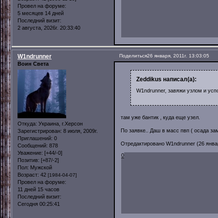
Провел на форуме:
5 месяцев 14 дней
Последний визит:
2 августа, 2026г. 20:33:40
W1ndrunner
Поделиться
26 января, 2011г. 13:03:05
Воин Света
Zeddikus написал(а):
W1ndrunner, завяжи узлом и усп
там уже бантик , куда еще узел.
Откуда:
Украина, г.Херсон
По заявке.. Даш в масс пвп ( осада з
Зарегистрирован
: 8 июля, 2009г.
Приглашений:
0
Отредактировано W1ndrunner (26 января
Сообщений:
878
Уважение:
[+44/-0]
0
Позитив:
[+87/-2]
Пол:
Мужской
Возраст:
42
[1984-04-07]
Провел на форуме:
11 дней 15 часов
Последний визит:
Сегодня 00:25:41