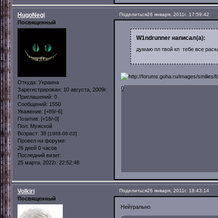
HugoNegi
Поделиться
26 января, 2011г. 17:59:42
Посвященный
W1ndrunner написал(а):
думаю пл твой кп тебе все рас
Откуда:
Украина
0
Зарегистрирован
: 10 августа, 2009г.
Приглашений:
0
Сообщений:
1550
Уважение:
[+89/-6]
Позитив:
[+18/-0]
Пол:
Мужской
Возраст:
38
[1988-08-03]
Провел на форуме:
26 дней 0 часов
Последний визит:
25 марта, 2022г. 22:52:48
Volkiri
Поделиться
26 января, 2011г. 18:43:14
Посвященный
Нейтрально