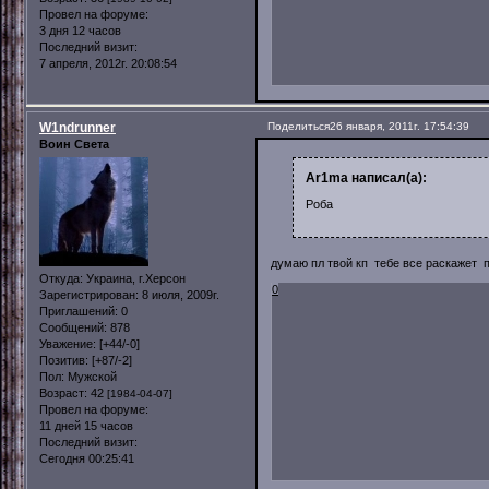
Провел на форуме:
3 дня 12 часов
Последний визит:
7 апреля, 2012г. 20:08:54
W1ndrunner
Поделиться
26 января, 2011г. 17:54:39
Воин Света
Ar1ma написал(а):
Роба
думаю пл твой кп тебе все раскажет 
Откуда:
Украина, г.Херсон
0
Зарегистрирован
: 8 июля, 2009г.
Приглашений:
0
Сообщений:
878
Уважение:
[+44/-0]
Позитив:
[+87/-2]
Пол:
Мужской
Возраст:
42
[1984-04-07]
Провел на форуме:
11 дней 15 часов
Последний визит:
Сегодня 00:25:41