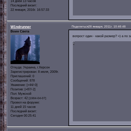
14 дней 13 часов
Последний визит:
22 января, 2016г. 16:57:33
W1ndrunner
Поделиться
26 января, 2011г. 10:46:46
Воин Света
вопрост один - какой размер? =) а по з
0
Откуда:
Украина, г.Херсон
Зарегистрирован
: 8 июля, 2009г.
Приглашений:
0
Сообщений:
878
Уважение:
[+44/-0]
Позитив:
[+87/-2]
Пол:
Мужской
Возраст:
42
[1984-04-07]
Провел на форуме:
11 дней 15 часов
Последний визит:
Сегодня 00:25:41