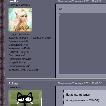
Lee4ka
Поделиться
26 января, 2011г. 11:49:53
Несущий Истину
ЗА
0
Откуда:
Украина
Зарегистрирован
: 4 февраля, 2010г.
Приглашений:
0
Сообщений:
447
Уважение:
[+15/-0]
Позитив:
[+26/-2]
Пол:
Женский
Провел на форуме:
14 дней 21 час
Последний визит:
22 марта, 2017г. 21:29:35
Ar1ma
Поделиться
26 января, 2011г. 12:42:32
Новичок
Влас написал(а):
А откуда именно с ХМАО?)