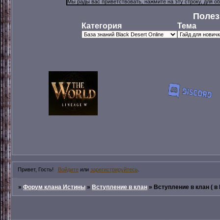
Полез
Категория
Тема
Привет, Гость!
Войдите
или
зарегистрируйтесь
.
»
Форум клана Истины
»
Вступление в клан
»
Вступление в клан ( в 