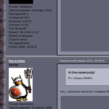
Откуда:
Хабаровск
Зарегистрирован
: 6 октября, 2010г.
Приглашений:
0
Сообщений:
614
Уважение:
[+22/-0]
Позитив:
[+7/-0]
Пол:
Мужской
Возраст:
36
[1989-10-21]
Провел на форуме:
23 дня 5 часов
Последний визит:
8 июня, 2026г. 10:06:11
BlackAdder
Поделиться
26 января, 2011г. 09:04:15
Аватар
Ar1ma написал(а):
Я с севера (ХМАО)
ппц.. спросонья прочитал с сервера ХМ
0
Откуда:
Красноярск
Зарегистрирован
: 14 апреля, 2009г.