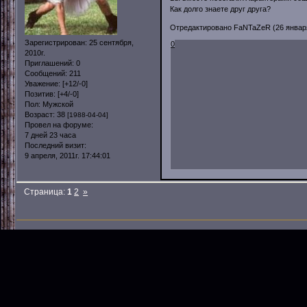
Как долго знаете друг друга?
Отредактировано FaNTaZeR (26 января,
Зарегистрирован
: 25 сентября,
0
2010г.
Приглашений:
0
Сообщений:
211
Уважение:
[+12/-0]
Позитив:
[+4/-0]
Пол:
Мужской
Возраст:
38
[1988-04-04]
Провел на форуме:
7 дней 23 часа
Последний визит:
9 апреля, 2011г. 17:44:01
Страница:
1
2
»