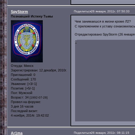
SpyStorm
Поделиться
26 января, 2011г. 07:50:33
Познавший Истину Тьмы
Чем занимаешся в жизни кроме Л2?
С приложением к уставу ознакомилас
Отредактировано SpyStorm (26 января, 
0
Откуда:
Минск
Зарегистрирован
: 12 декабря, 2010г.
Приглашений:
0
Сообщений:
170
Уважение:
[+3/-1]
Позитив:
[+5/-1]
Пол:
Мужской
Возраст:
34
[1992-07-28]
Провел на форуме:
3 дня 16 часов
Последний визит:
4 ноября, 2014г. 19:42:02
Ar1ma
Поделиться
26 января, 2011г. 08:11:15