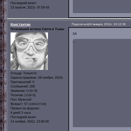
Последний визит:
23 апреля, 2021г. 07:56:43
Константин
Поделиться
24 января, 2011г. 10:12:39
Познавший истину Света и Тьмы
ЗА
0
Откуда:
Тольятти
Зарегистрирован
: 28 ноября, 2010г.
Приглашений:
0
Сообщений:
208
Уважение:
[+11/-0]
Позитив:
[+10/-0]
Пол:
Мужской
Возраст:
57
[1969-07-06]
Провел на форуме:
8 дней 3 часа
Последний визит:
14 ноября, 2011г. 23:00:40