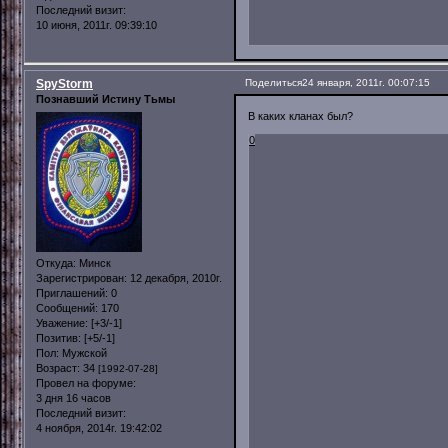
Последний визит:
10 июня, 2011г. 09:39:10
SpyStorm
Поделиться
24 января, 2011г. 00:07:15
Познавший Истину Тьмы
В каких кланах был?
0
Откуда:
Минск
Зарегистрирован
: 12 декабря, 2010г.
Приглашений:
0
Сообщений:
170
Уважение:
[+3/-1]
Позитив:
[+5/-1]
Пол:
Мужской
Возраст:
34
[1992-07-28]
Провел на форуме:
3 дня 16 часов
Последний визит:
4 ноября, 2014г. 19:42:02