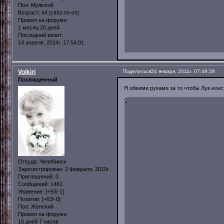
Пол:
Мужской
Возраст:
44
[1982-05-09]
Провел на форуме:
1 месяц 20 дней
Последний визит:
14 апреля, 2014г. 17:54:01
Volkiri
Поделиться
24 января, 2011г. 07:48:38
Посвященный
Я обеими руками за то чтобы Лук-конст
0
Откуда:
Челябинск
Зарегистрирован
: 2 февраля, 2010г.
Приглашений:
0
Сообщений:
1461
Уважение:
[+93/-1]
Позитив:
[+63/-0]
Пол:
Женский
Провел на форуме:
16 дней 7 часов