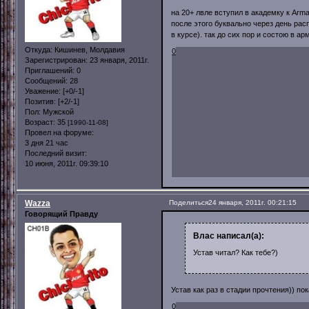
на 20+ лвле вступил в академку к Arm
после этого буквально через день расп
в курсе). так до сих пор и состою в ар
Откуда:
Кишинев, Молдавия
0
Зарегистрирован
: 23 января, 2011г.
Приглашений:
0
Сообщений:
28
Уважение:
[+0/-1]
Позитив:
[+2/-1]
Пол:
Мужской
Возраст:
35
[1990-11-08]
Провел на форуме:
3 дня 21 час
Последний визит:
10 июня, 2011г. 09:39:10
Wazza
Поделиться
24 января, 2011г. 00:21:15
Говорящий Правду
Влас написал(а):
Устав читал? Как тебе?)
Устав как раз в стадии прочтения)) пок
0