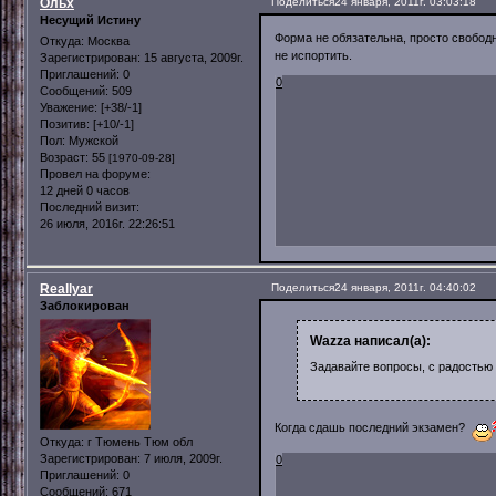
Ольх
Поделиться
24 января, 2011г. 03:03:18
Несущий Истину
Форма не обязательна, просто свободн
Откуда:
Москва
не испортить.
Зарегистрирован
: 15 августа, 2009г.
Приглашений:
0
0
Сообщений:
509
Уважение:
[+38/-1]
Позитив:
[+10/-1]
Пол:
Мужской
Возраст:
55
[1970-09-28]
Провел на форуме:
12 дней 0 часов
Последний визит:
26 июля, 2016г. 22:26:51
Reallyar
Поделиться
24 января, 2011г. 04:40:02
Заблокирован
Wazza написал(а):
Задавайте вопросы, с радостью
Когда сдашь последний экзамен?
Откуда:
г Тюмень Тюм обл
Зарегистрирован
: 7 июля, 2009г.
0
Приглашений:
0
Сообщений:
671