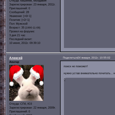
Откуда:
Кишинев, Молдавия
Зарегистрирован
: 23 января, 2011г.
Приглашений:
0
Сообщений:
28
Уважение:
[+0/-1]
Позитив:
[+2/-1]
Пол:
Мужской
Возраст:
35
[1990-11-08]
Провел на форуме:
3 дня 21 час
Последний визит:
10 июня, 2011г. 09:39:10
Алексей
Поделиться
24 января, 2011г. 10:55:02
Аватар
поиск не поможет!
нужно устав внимательно почитать... н
0
Откуда:
СПб, ЮЗ
Зарегистрирован
: 22 января, 2009г.
Приглашений:
0