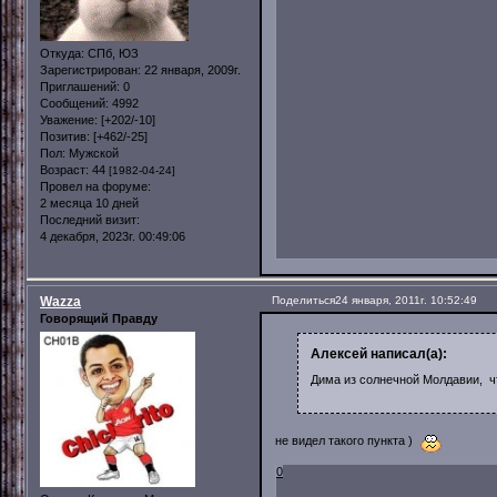
Откуда:
СПб, ЮЗ
Зарегистрирован
: 22 января, 2009г.
Приглашений:
0
Сообщений:
4992
Уважение:
[+202/-10]
Позитив:
[+462/-25]
Пол:
Мужской
Возраст:
44
[1982-04-24]
Провел на форуме:
2 месяца 10 дней
Последний визит:
4 декабря, 2023г. 00:49:06
Wazza
Поделиться
24 января, 2011г. 10:52:49
Говорящий Правду
Алексей написал(а):
Дима из солнечной Молдавии, чт
не видел такого пункта )
0