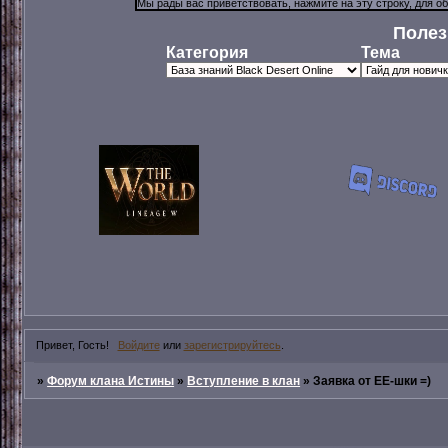
Полез
Категория
Тема
Привет, Гость!
Войдите
или
зарегистрируйтесь
.
»
Форум клана Истины
»
Вступление в клан
»
Заявка от ЕЕ-шки =)