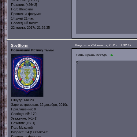
Уважение:
[+15/-0]
Позитив:
[+26/-2]
Пол:
Женский
Провел на форуме:
14 дней 21 час
Последний визит:
22 марта, 2017г. 21:29:35
SpyStorm
Поделиться
24 января, 2011г. 01:32:47
Познавший Истину Тьмы
Сапы нужны всегда,
ЗА
0
Откуда:
Минск
Зарегистрирован
: 12 декабря, 2010г.
Приглашений:
0
Сообщений:
170
Уважение:
[+3/-1]
Позитив:
[+5/-1]
Пол:
Мужской
Возраст:
34
[1992-07-28]
Провел на форуме: