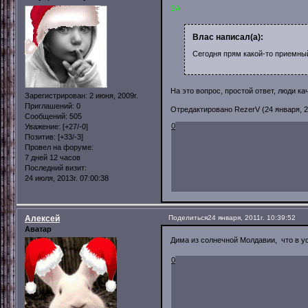
ЗА
Влас написал(а):
Сегодня прям какой-то приемный
На это вопрос, простой ответ, люди ка
Зарегистрирован
: 2 июня, 2009г.
Приглашений:
0
Отредактировано RezerV (24 января, 20
Сообщений:
505
0
Уважение:
[+27/-0]
Позитив:
[+33/-3]
Провел на форуме:
7 дней 12 часов
Последний визит:
24 июля, 2013г. 07:00:38
Алексей
Поделиться
24 января, 2011г. 10:39:52
Аватар
Дима из солнечной Молдавии, что в у
0