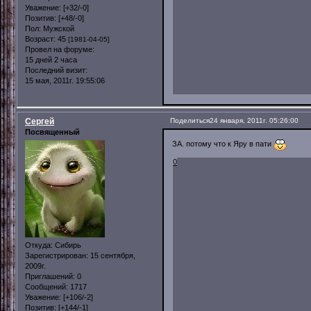
Уважение:
[+32/-0]
Позитив:
[+48/-0]
Пол:
Мужской
Возраст:
45
[1981-04-05]
Провел на форуме:
15 дней 2 часа
Последний визит:
15 мая, 2011г. 19:55:06
Сергей
Поделиться
24 января, 2011г. 05:26:00
Посвященный
ЗА. потому что к Яру в пати
0
Откуда:
Сибирь
Зарегистрирован
: 15 сентября,
2009г.
Приглашений:
0
Сообщений:
1717
Уважение:
[+106/-2]
Позитив:
[+144/-1]