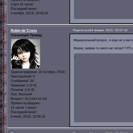
3 дня 16 часов
Последний визит:
4 ноября, 2014г. 19:42:02
Robin de`Cross
Поделиться
24 января, 2011г. 02:07:34
Говорящий Правду
Мааааленький вопрос, я еще не участни
Форму заявки-то никто не читает? РП о
0
Зарегистрирован
: 20 октября, 2010г.
Приглашений:
0
Сообщений:
39
Уважение:
[+2/-0]
Позитив:
[+2/-0]
Пол:
Женский
Возраст:
43
[1983-04-26]
Провел на форуме:
14 часов 7 минут
Последний визит:
6 июля, 2012г. 22:55:16