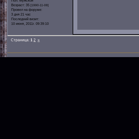
Пол:
Мужской
Возраст:
35
[1990-11-08]
Провел на форуме:
3 дня 21 час
Последний визит:
10 июня, 2011г. 09:39:10
Страница:
1
2
»