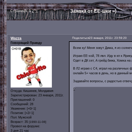
Заявка от ЕЕ-шки =)
Страница:
1
2
»
Wazza
Поделиться
23 января, 2011г. 23:59:20
Говорящий Правду
Всем ку! Меня зовут Дима, я из солнеч
Играю ЕЕ-хой, 78 лвл. Иду в кп к Ярику
Одет в ДК сет, А грейд бижа, Хомка на 
В Л2 играю с С4, играл на различных 
онлайн 5+ часов в день, но в данный м
Задавайте вопросы, с радостью отве
0
Откуда:
Кишинев, Молдавия
Зарегистрирован
: 23 января, 2011г.
Приглашений:
0
Сообщений:
28
Уважение:
[+0/-1]
Позитив:
[+2/-1]
Пол:
Мужской
Возраст:
35
[1990-11-08]
Провел на форуме:
3 дня 21 час