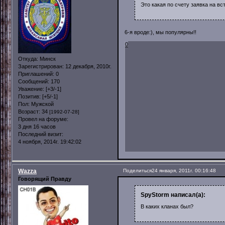
Это какая по счету заявка на вс
6-я вроде:), мы популярны!!
0
Откуда:
Минск
Зарегистрирован
: 12 декабря, 2010г.
Приглашений:
0
Сообщений:
170
Уважение:
[+3/-1]
Позитив:
[+5/-1]
Пол:
Мужской
Возраст:
34
[1992-07-28]
Провел на форуме:
3 дня 16 часов
Последний визит:
4 ноября, 2014г. 19:42:02
Wazza
Поделиться
24 января, 2011г. 00:16:48
Говорящий Правду
SpyStorm написал(а):
В каких кланах был?