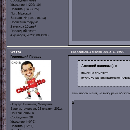
Сообщений:
4992
Уважение:
[+202/-10]
Позитив:
[+462/-25]
Пол:
Мужской
Возраст:
44
[1982-04-24]
Провел на форуме:
2 месяца 10 дней
Последний визит:
4 декабря, 2023г. 00:49:06
Wazza
Поделиться
24 января, 2011г. 11:15:02
Говорящий Правду
Алексей написал(а):
поиск не поможет!
нужно устав внимательно почитат
ткни носом меня, не вижу речи об это
0
Откуда:
Кишинев, Молдавия
Зарегистрирован
: 23 января, 2011г.
Приглашений:
0
Сообщений:
28
Уважение:
[+0/-1]
Позитив:
[+2/-1]