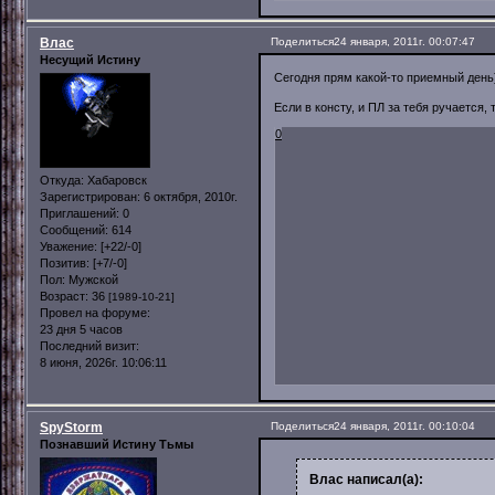
Влас
Поделиться
24 января, 2011г. 00:07:47
Несущий Истину
Сегодня прям какой-то приемный день)
Если в консту, и ПЛ за тебя ручается, 
0
Откуда:
Хабаровск
Зарегистрирован
: 6 октября, 2010г.
Приглашений:
0
Сообщений:
614
Уважение:
[+22/-0]
Позитив:
[+7/-0]
Пол:
Мужской
Возраст:
36
[1989-10-21]
Провел на форуме:
23 дня 5 часов
Последний визит:
8 июня, 2026г. 10:06:11
SpyStorm
Поделиться
24 января, 2011г. 00:10:04
Познавший Истину Тьмы
Влас написал(а):