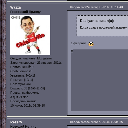
Wazza
Поделиться
24 января, 2011г. 10:14:43
Говорящий Правду
Reallyar написал(а):
Когда сдашь последний экзамен
1 февраля
0
Откуда:
Кишинев, Молдавия
Зарегистрирован
: 23 января, 2011г.
Приглашений:
0
Сообщений:
28
Уважение:
[+0/-1]
Позитив:
[+2/-1]
Пол:
Мужской
Возраст:
35
[1990-11-08]
Провел на форуме:
3 дня 21 час
Последний визит:
10 июня, 2011г. 09:39:10
RezerV
Поделиться
24 января, 2011г. 10:36:25
Несущий Истину