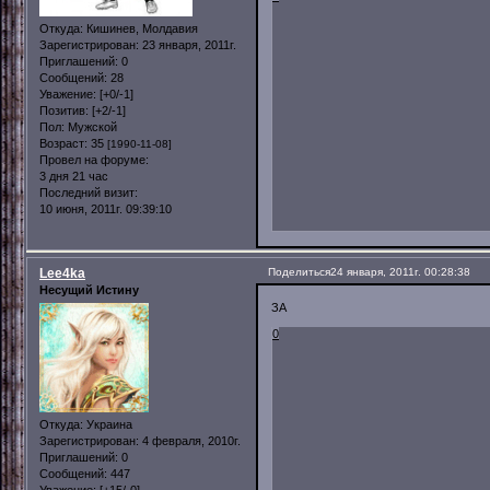
Откуда:
Кишинев, Молдавия
Зарегистрирован
: 23 января, 2011г.
Приглашений:
0
Сообщений:
28
Уважение:
[+0/-1]
Позитив:
[+2/-1]
Пол:
Мужской
Возраст:
35
[1990-11-08]
Провел на форуме:
3 дня 21 час
Последний визит:
10 июня, 2011г. 09:39:10
Lee4ka
Поделиться
24 января, 2011г. 00:28:38
Несущий Истину
ЗА
0
Откуда:
Украина
Зарегистрирован
: 4 февраля, 2010г.
Приглашений:
0
Сообщений:
447