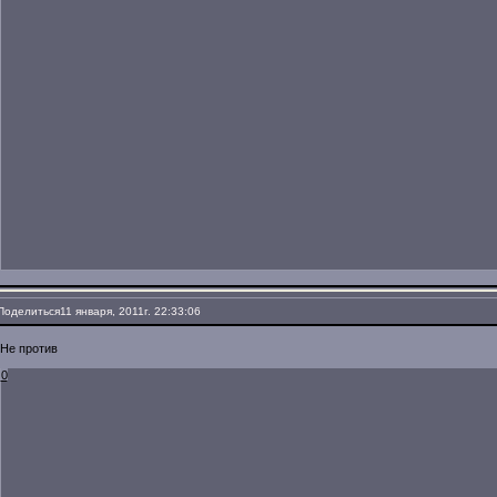
Поделиться
11 января, 2011г. 22:33:06
Не против
0