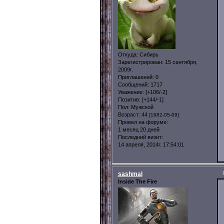
Откуда:
Сибирь
Зарегистрирован
: 15 сентября,
2009г.
Приглашений:
0
Сообщений:
1717
Уважение:
[+106/-2]
Позитив:
[+144/-1]
Пол:
Мужской
Возраст:
44
[1982-05-09]
Провел на форуме:
1 месяц 20 дней
Последний визит:
14 апреля, 2014г. 17:54:01
sashmal
Inside The Fire