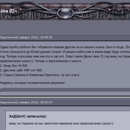
авк 82+
Поделиться
11 января, 2011г. 20:45:50
Здраствуйте ребята! Вот обзавелся новым другом он из вашего клана. Был я тогда 25л
Сечяс качьнулся до 82лвл думаю созрел. И решил пойти уже в ваши ряды буду полно
год. Теперь я роскажу вам как кто и где я=). Зовут меня Денис мне 21 год живу на Ук
правописание сразу=). Теперь о вкусненьком о шмоте
1. Икар Лук +9 300
2. Дестино лайт РАР сет 900
3. Серьга Закена и Ожерелка Принтесы- ну вот и все.
Надеюсь на ваше положительное решение!
0
Поделиться
11 января, 2011г. 20:52:07
ХеДШотС написал(а):
живу на Украине ну вы заметили наверное мое правописание сразу=)