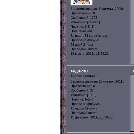
Зарегистрирован
: 5 августа, 2009г.
Приглашений:
0
Сообщений:
1705
Уважение:
[+120/-1]
Позитив:
[+5/-1]
Пол:
Женский
Возраст:
51
[1975-03-31]
Провел на форуме:
26 дней 3 часа
Последний визит:
19 марта, 2019г. 15:39:31
ХеДШотС
Заблокирован
Зарегистрирован
: 11 января, 2011г.
Приглашений:
0
Сообщений:
37
Уважение:
[+0/-0]
Позитив:
[+1/-0]
Провел на форуме:
15 часов 29 минут
Последний визит:
13 февраля, 2011г. 18:38:46