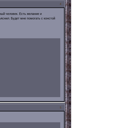
4
ный человек. Есть желание и
ъяснил. Будет мне помогать с констой
5