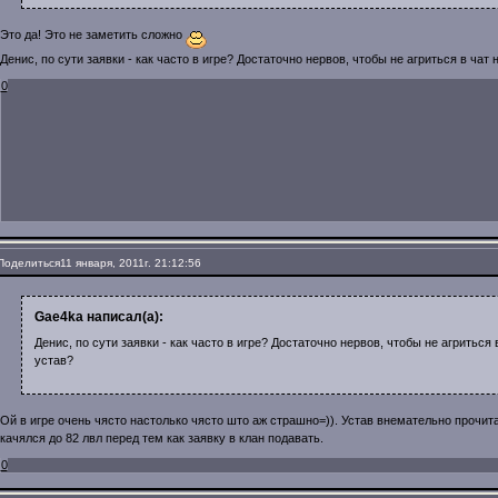
Это да! Это не заметить сложно
Денис, по сути заявки - как часто в игре? Достаточно нервов, чтобы не агриться в чат 
0
Поделиться
11 января, 2011г. 21:12:56
Gae4ka написал(а):
Денис, по сути заявки - как часто в игре? Достаточно нервов, чтобы не агриться 
устав?
Ой в игре очень чясто настолько чясто што аж страшно=)). Устав внемательно прочит
качялся до 82 лвл перед тем как заявку в клан подавать.
0