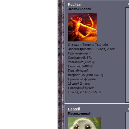
Reallyar
Заблокирован
Откуда:
г Тюмень Тюм обл
Зарегистрирован
: 7 июля, 2009г.
Приглашений:
0
Сообщений:
671
Уважение:
[+32/-0]
Позитив:
[+48/-0]
Пол:
Мужской
Возраст:
45
[1981-04-05]
Провел на форуме:
15 дней 2 часа
Последний визит:
15 мая, 2011г. 19:55:06
Сергей
Посвященный