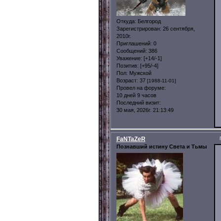
Откуда:
Белгород
Зарегистрирован
: 26 сентября,
2010г.
Приглашений:
0
Сообщений:
386
Уважение:
[+14/-1]
Позитив:
[+95/-4]
Пол:
Мужской
Возраст:
37
[1988-11-01]
Провел на форуме:
10 дней 9 часов
Последний визит:
30 мая, 2026г. 21:13:49
FaNTaZeR
Познавший истину Света и Тьмы