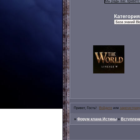
Категория
Привет, Гость!
Войдите
или
зарегистрир
»
Форум клана Истины
»
Вступлени