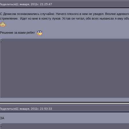
Поделиться
11 января, 2011г. 21:25:47
С Денисом познакомились случайно. Ничего плохого в нем не увидел. Вполне адекват
стремление. Идет ко мне в консту луков. Устав он читал, обо всех ньюансах я ему об
Решение за вами ребят
0
Поделиться
11 января, 2011г. 21:53:33
ЗА
0