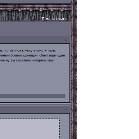
Тема закрыта
1
вл готовился к нему в консту идти.
ценной боевой единицой. Опыт игры один
раине ну вы заметили наверное мое
2