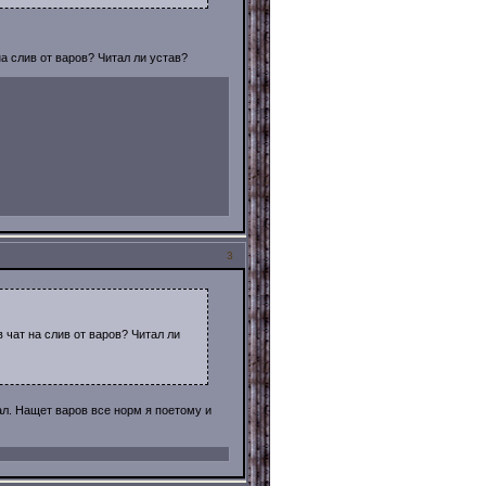
на слив от варов? Читал ли устав?
3
в чат на слив от варов? Читал ли
ал. Нащет варов все норм я поетому и