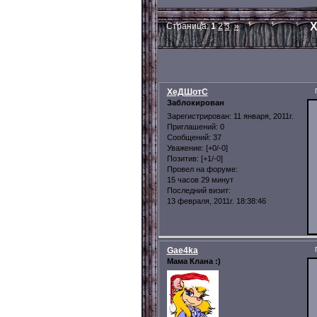
Х
Страница:
1
2
3
»
ХеДШотС
Заблокирован
Зарегистрирован
: 11 января, 2011г.
Приглашений:
0
Сообщений:
37
Уважение:
[+0/-0]
Позитив:
[+1/-0]
Провел на форуме:
15 часов 29 минут
Последний визит:
13 февраля, 2011г. 18:38:46
Gae4ka
Мама Клана :)