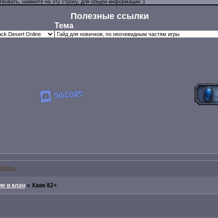
Полезные ссылки
Тема
уйтесь
.
е в клан
»
Хавк 82+