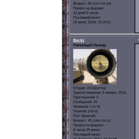
Возраст:
55
[1970-09-28]
Провел на форуме:
12 дней 0 часов
Последний визит:
26 июля, 2016г. 22:26:51
Beckz
Говорящий Правду
Откуда:
UA (Шостка)
Зарегистрирован
: 9 января, 2011г.
Приглашений:
0
Сообщений:
20
Уважение:
[+1/-0]
Позитив:
[+0/-0]
Пол:
Мужской
Возраст:
45
[1980-08-11]
Провел на форуме:
8 часов 29 минут
Последний визит:
21 февраля, 2011г. 01:21:08