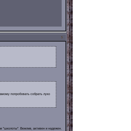
5
 самому попробовать собрать луко
м "школоты". Вежлив, активен и надежен.