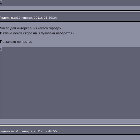
0
Поделиться
10 января, 2011г. 01:40:34
Чисто для интереса, из какого города?
В клане луков скоро на 3 лукопака наберется)
По заявке не против.
0
Поделиться
10 января, 2011г. 02:46:55