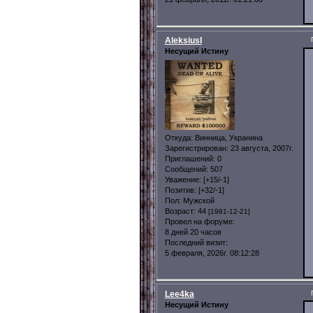
AleksiusI
Несущий Истину
Откуда:
Винница, Укранина
Зарегистрирован
: 23 августа, 2007г.
Приглашений:
0
Сообщений:
507
Уважение:
[+15/-1]
Позитив:
[+32/-1]
Пол:
Мужской
Возраст:
44
[1981-12-21]
Провел на форуме:
8 дней 20 часов
Последний визит:
5 февраля, 2026г. 08:12:28
Lee4ka
Несущий Истину