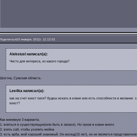
Поделиться
10 января, 2011г. 11:12:01
AleksiusI написал(а):
Чисто для интереса, из какого города?
Шостка, Сумская область.
Lee4ka написал(а):
как на счет конст пати? будеш искать в клане или есть способности и желание
конст?
Как минимум 3 варианта.
1. влиться в существующую(или быть в запасе). Но луков в клане много
2. взять саб, чтобы усилить мейна
3. есть арба, мой хороший знакомый. Он молод(15 лет), но не является представителе