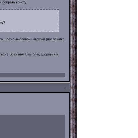
м собрать консту.
но?
то... без смысловой нагрузки (после ника
tor]. Всех вам Вам благ, здоровья и
6