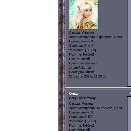
Откуда:
Украина
Зарегистрирован
: 4 февраля, 2010г.
Приглашений:
0
Сообщений:
447
Уважение:
[+15/-0]
Позитив:
[+26/-2]
Пол:
Женский
Провел на форуме:
14 дней 21 час
Последний визит:
22 марта, 2017г. 21:29:35
Ольх
Несущий Истину
Откуда:
Москва
Зарегистрирован
: 15 августа, 2009г.
Приглашений:
0
Сообщений:
509
Уважение:
[+38/-1]
Позитив:
[+10/-1]
Пол:
Мужской