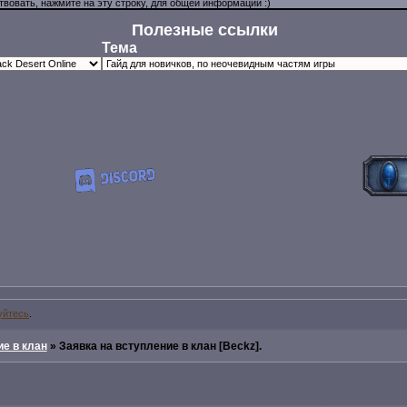
Полезные ссылки
Тема
уйтесь
.
е в клан
»
Заявка на вступление в клан [Beckz].