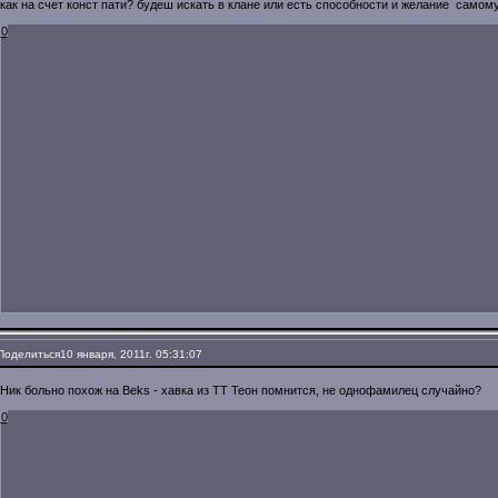
как на счет конст пати? будеш искать в клане или есть способности и желание самом
0
Поделиться
10 января, 2011г. 05:31:07
Ник больно похож на Beks - хавка из ТТ Теон помнится, не однофамилец случайно?
0