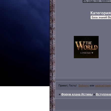
Категория
Привет, Гость!
Войдите
или
зарегистрир
»
Форум клана Истины
»
Вступлени