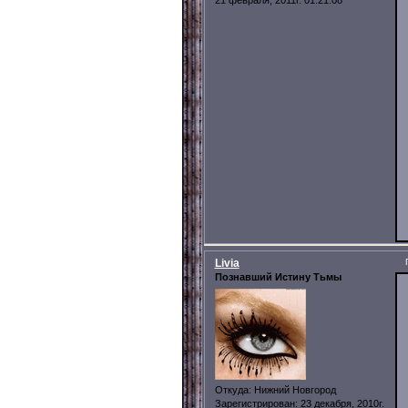
Livia
Познавший Истину Тьмы
Откуда:
Нижний Новгород
Зарегистрирован
: 23 декабря, 2010г.