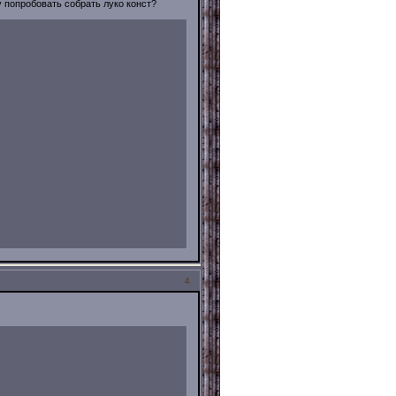
у попробовать собрать луко конст?
4