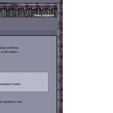
Тема закрыта
1
ор на Veritas.
в ла2 кланах...
думкраер Graakh.
е) провожу в ла2.