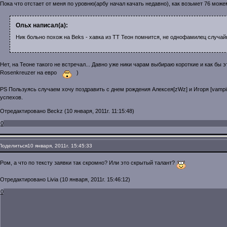
Пока что отстает от меня по уровню(арбу начал качать недавно), как возьмет 76 може
Ольх написал(а):
Ник больно похож на Beks - хавка из ТТ Теон помнится, не однофамилец случай
Нет, на Теоне такого не встречал... Давно уже ники чарам выбираю короткие и как бы э
Rosenkreuzer на евро
)
PS Пользуясь случаем хочу поздравить с днем рождения Алексея[zWz] и Игоря [vampire
успехов.
Отредактировано Beckz (10 января, 2011г. 11:15:48)
0
Поделиться
10 января, 2011г. 15:45:33
Ром, а что по тексту заявки так скромно? Или это скрытый талант?
Отредактировано Livia (10 января, 2011г. 15:46:12)
0