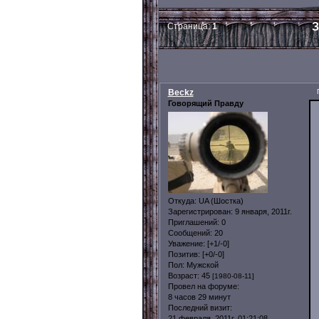
З
Страница:
1
Beckz
Говорящий Правду
Откуда:
UA (Шостка)
Зарегистрирован
: 9 января, 2011г.
Приглашений:
0
Сообщений:
20
Уважение:
[+1/-0]
Позитив:
[+0/-0]
Пол:
Мужской
Возраст:
45
[1980-08-11]
Провел на форуме:
8 часов 29 минут
Последний визит:
21 февраля, 2011г. 01:21:08