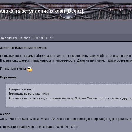
аявка на вступление в клан [Beckz].
Поделиться
10 января, 2011г. 01:11:52
Доброго Вам времени суток.
Поставил себе задачу найти клан "по душе". Помаявшись пару дней остановил свой выб
В клане ощущается и прагматизм и человечность. Даже не припомню такого сочетания 
И так, приступим
Персонаж:
Свернутый текст
[реклама вместо картинки]
Онлайн у него высокий, с ограничением до 3:00 по Москве. Есть у хавка и друг 
о себе:
Зовут меня Роман. Хохол, 30 лет. Активен, не пью, свободное время(его до апреля мор
Отредактировано Beckz (10 января, 2011г. 01:16:24)