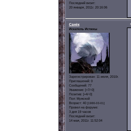
Последний визит:
20 января, 2011г. 20:16:06
Санёк
Искатель Истины
Зарегистрирован
: 11 июля, 2010г.
Приглашений:
0
Сообщений:
77
Уважение:
[+7/-0]
Позитив:
[+4/-0]
Пол:
Мужской
Возраст:
40
[1986-03-01]
Провел на форуме:
3 дня 19 часов
Последний визит:
14 мая, 2011г. 11:52:04