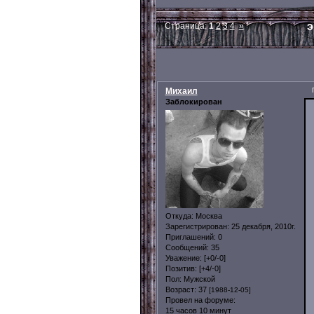
э
Страница:
1
2
3
4
»
Михаил
Заблокирован
Откуда:
Москва
Зарегистрирован
: 25 декабря, 2010г.
Приглашений:
0
Сообщений:
35
Уважение:
[+0/-0]
Позитив:
[+4/-0]
Пол:
Мужской
Возраст:
37
[1988-12-05]
Провел на форуме:
15 часов 10 минут