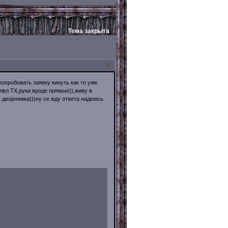
Тема закрыта
1
попробовать заявку кинуть как то уже
лвл ТХ,руки вроде прямые)),живу в
к дворняжка)))ну се жду ответа надеюсь