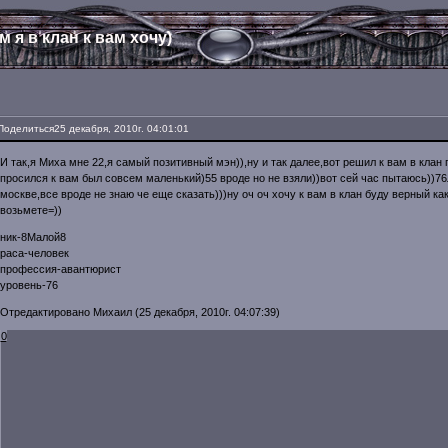
м я в клан к вам хочу)
Поделиться
25 декабря, 2010г. 04:01:01
И так,я Миха мне 22,я самый позитивный мэн)),ну и так далее,вот решил к вам в клан 
просился к вам был совсем маленький)55 вроде но не взяли))вот сей час пытаюсь))76
москве,все вроде не знаю че еще сказать)))ну оч оч хочу к вам в клан буду верный ка
возьмете=))
ник-8Малой8
раса-человек
профессия-авантюрист
уровень-76
Отредактировано Михаил (25 декабря, 2010г. 04:07:39)
0