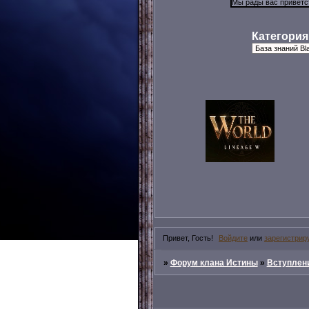
Категория
Привет, Гость!
Войдите
или
зарегистрир
»
Форум клана Истины
»
Вступлени