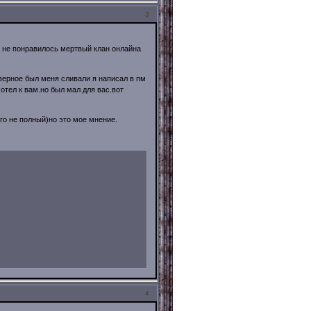
3
) не понравилось мертвый клан онлайна
верное был меня сливали я написал в пм
отел к вам.но был мал для вас.вот
ого не полный)но это мое мнение.
4