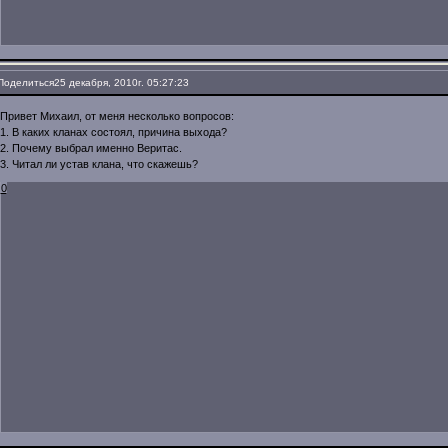
Поделиться
25 декабря, 2010г. 05:27:23
Привет Михаил, от меня несколько вопросов:
1. В каких кланах состоял, причина выхода?
2. Почему выбрал именно Веритас.
3. Читал ли устав клана, что скажешь?
0