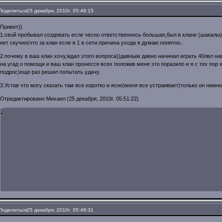
Поделиться
25 декабря, 2010г. 05:49:15
Привет))
1.свой пробывал создовать есле чесно ответственнось большая,был в клане (шакалы
нет скучно(что за клан есле я 1 в сети.причина ухода я думаю понятно..
2.почему в ваш клан хочу,ждал этого вопроса))давным давно начинал играть 40лвл на
на угад о помощи и ваш клан пронесся всех положив меня это поразило и я с тех пор х
подрос)еще раз решил попытать удачу.
3.Устав что могу сказать там все коротко и ясно)меня все устраивает)только он немн
Отредактировано Михаил (25 декабря, 2010г. 05:51:22)
0
Поделиться
25 декабря, 2010г. 05:49:31