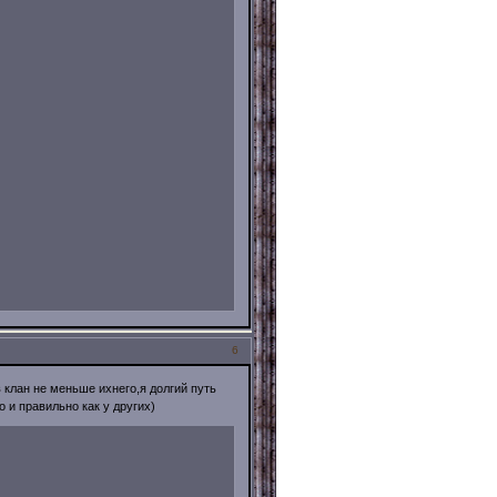
6
 клан не меньше ихнего,я долгий путь
о и правильно как у других)