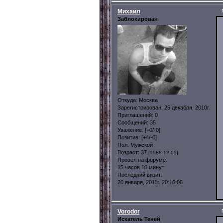
Михаил
Заблокирован
Откуда:
Москва
Зарегистрирован
: 25 декабря, 2010г.
Приглашений:
0
Сообщений:
35
Уважение:
[+0/-0]
Позитив:
[+4/-0]
Пол:
Мужской
Возраст:
37
[1988-12-05]
Провел на форуме:
15 часов 10 минут
Последний визит:
20 января, 2011г. 20:16:06
Vorodor
Искатель Теней