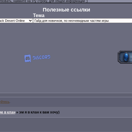
Полезные ссылки
Тема
уйтесь
.
е в клан
»
эм я в клан к вам хочу)