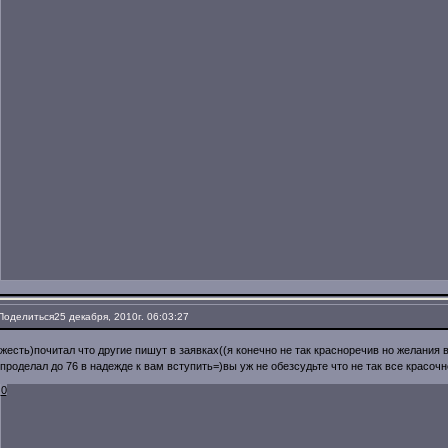
Поделиться
25 декабря, 2010г. 06:03:27
жесть)почитал что другие пишут в заявках((я конечно не так красноречив но желания в
проделал до 76 в надежде к вам вступить=)вы уж не обезсудьте что не так все красочн
0