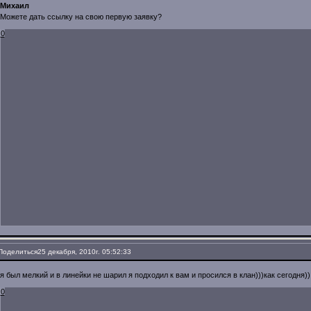
Михаил
Можете дать ссылку на свою первую заявку?
0
Поделиться
25 декабря, 2010г. 05:52:33
я был мелкий и в линейки не шарил я подходил к вам и просился в клан)))как сегодня))
0