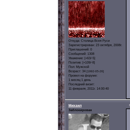
Откуда:
Столица Всея Руси
Зарегистрирован
: 23 октября, 2008г.
Приглашений:
0
Сообщений:
1308
Уважение:
[+63/-5]
Позитив:
[+109/-8]
Пол:
Мужской
Возраст:
34
[1992-05-26]
Провел на форуме:
1 месяц 1 день
Последний визит:
11 февраля, 2011г. 14:00:40
Михаил
Заблокирован