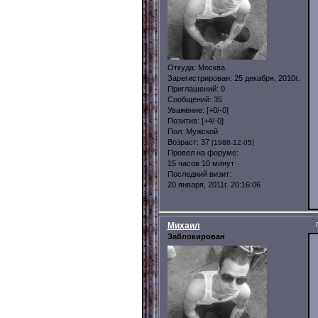
Откуда:
Москва
Зарегистрирован
: 25 декабря, 2010г.
Приглашений:
0
Сообщений:
35
Уважение:
[+0/-0]
Позитив:
[+4/-0]
Пол:
Мужской
Возраст:
37
[1988-12-05]
Провел на форуме:
15 часов 10 минут
Последний визит:
20 января, 2011г. 20:16:06
Михаил
Заблокирован