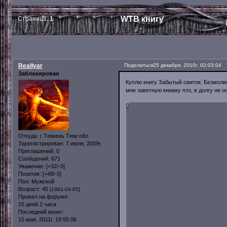
WTB книгу
Страница:
1
Reallyar
Поделиться
25 декабря, 2010г. 02:03:04
Заблокирован
Куплю книгу Забытый свиток: Безмолв
мне заветную книжку плз, в долгу не 
0
Откуда:
г Тюмень Тюм обл
Зарегистрирован
: 7 июля, 2009г.
Приглашений:
0
Сообщений:
671
Уважение:
[+32/-0]
Позитив:
[+48/-0]
Пол:
Мужской
Возраст:
45
[1981-04-05]
Провел на форуме:
15 дней 2 часа
Последний визит:
15 мая, 2011г. 19:55:06