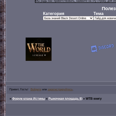
Полез
Категория
Тема
Привет, Гость!
Войдите
или
зарегистрируйтесь
.
»
Форум клана Истины
»
Рыночная площадь 8)
»
WTB книгу