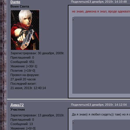
Dante
Поделиться
13 декабря, 2010г. 14:10:48
Воин Света
не знаю, димона я знал, вроде адеква
0
Зарегистрирован
: 30 декабря, 2009г.
Приглашений:
0
Сообщений:
651
Уважение:
[+30/-1]
Позитив:
[+19/-0]
Провел на форуме:
27 дней 20 часов
Последний визит:
21 июня, 2013г. 12:40:14
Дима72
Поделиться
13 декабря, 2010г. 14:12:04
Участник
Да я знаю) я любил сидеть)) там) но я 
Зарегистрирован
: 13 декабря, 2010г.
Приглашений:
0
0
Сообщений:
13
Уважение:
[+0/-0]