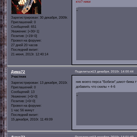
кто? ники
0
Зарегистрирован
: 30 декабря, 2009г.
Приглашений:
0
Сообщений:
651
Уважение:
[+30/-1]
Позитив:
[+19/-0]
Провел на форуме:
27 дней 20 часов
Последний визит:
21 июня, 2013г. 12:40:14
Дима72
Поделиться
13 декабря, 2010г. 14:00:44
Участник
ник моего перса "Бобизи",шмот-бижа тт
Зарегистрирован
: 13 декабря, 2010г.
добавить что скилы + 4-6
Приглашений:
0
Сообщений:
13
0
Уважение:
[+0/-0]
Позитив:
[+0/-0]
Провел на форуме:
1 час 56 минут
Последний визит:
15 декабря, 2010г. 11:49:09
Поделиться
13 декабря, 2010г. 14:01:49