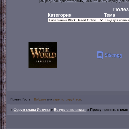
Полез
Категория
Тема
Привет, Гость!
Войдите
или
зарегистрируйтесь
.
»
Форум клана Истины
»
Вступление в клан
»
Прошу принять в клан 