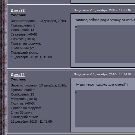
Дима72
Поделиться
13 декабря, 2010г. 14:21:07
Участник
Нагибал)сейчас редко захожу за него,
Зарегистрирован
: 13 декабря, 2010г.
Приглашений:
0
0
Сообщений:
13
Уважение:
[+0/-0]
Позитив:
[+0/-0]
Провел на форуме:
1 час 56 минут
Последний визит:
15 декабря, 2010г. 11:49:09
Дима72
Поделиться
13 декабря, 2010г. 14:34:08
Участник
Ну дак что,я подхожу для клана?))
Зарегистрирован
: 13 декабря, 2010г.
Приглашений:
0
0
Сообщений:
13
Уважение:
[+0/-0]
Позитив:
[+0/-0]
Провел на форуме:
1 час 56 минут
Последний визит:
15 декабря, 2010г. 11:49:09