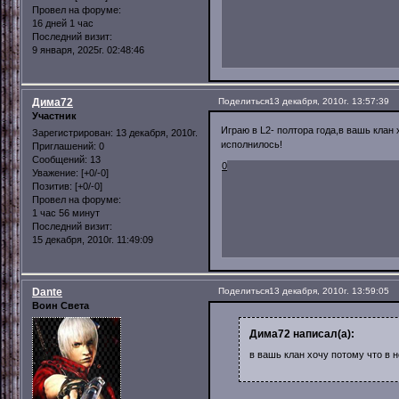
Провел на форуме:
16 дней 1 час
Последний визит:
9 января, 2025г. 02:48:46
Дима72
Поделиться
13 декабря, 2010г. 13:57:39
Участник
Играю в L2- полтора года,в вашь клан 
Зарегистрирован
: 13 декабря, 2010г.
исполнилось!
Приглашений:
0
Сообщений:
13
0
Уважение:
[+0/-0]
Позитив:
[+0/-0]
Провел на форуме:
1 час 56 минут
Последний визит:
15 декабря, 2010г. 11:49:09
Dante
Поделиться
13 декабря, 2010г. 13:59:05
Воин Света
Дима72 написал(а):
в вашь клан хочу потому что в 