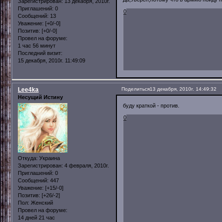
Зарегистрирован
: 13 декабря, 2010г.
Приглашений:
0
0
Сообщений:
13
Уважение:
[+0/-0]
Позитив:
[+0/-0]
Провел на форуме:
1 час 56 минут
Последний визит:
15 декабря, 2010г. 11:49:09
Lee4ka
Поделиться
13 декабря, 2010г. 14:49:32
Несущий Истину
буду краткой - против.
0
Откуда:
Украина
Зарегистрирован
: 4 февраля, 2010г.
Приглашений:
0
Сообщений:
447
Уважение:
[+15/-0]
Позитив:
[+26/-2]
Пол:
Женский
Провел на форуме:
14 дней 21 час