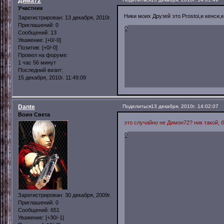
Дима72
Участник
Ники моих Друзей это Prostoi,и кенси,
Зарегистрирован
: 13 декабря, 2010г.
Приглашений:
0
0
Сообщений:
13
Уважение:
[+0/-0]
Позитив:
[+0/-0]
Провел на форуме:
1 час 56 минут
Последний визит:
15 декабря, 2010г. 11:49:09
Dante
Поделиться
13 декабря, 2010г. 14:02:07
Воин Света
это случайно не Димон72? ник такой, 
0
Зарегистрирован
: 30 декабря, 2009г.
Приглашений:
0
Сообщений:
651
Уважение:
[+30/-1]