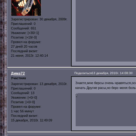
Зарегистрирован
: 30 декабря, 2009г.
Приглашений:
0
Сообщений:
651
Уважение:
[+30/-1]
Позитив:
[+19/-0]
Провел на форуме:
27 дней 20 часов
Последний визит:
21 июня, 2013г. 12:40:14
Дима72
Поделиться
13 декабря, 2010г. 14:08:30
Участник
Знаете,мне берсы очень нравяться,осо
Зарегистрирован
: 13 декабря, 2010г.
качать Другие расы,но берс меня бол
Приглашений:
0
Сообщений:
13
0
Уважение:
[+0/-0]
Позитив:
[+0/-0]
Провел на форуме:
1 час 56 минут
Последний визит:
15 декабря, 2010г. 11:49:09