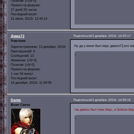
Позитив:
[+19/-0]
Провел на форуме:
27 дней 20 часов
Последний визит:
21 июня, 2013г. 12:40:14
Дима72
Поделиться
13 декабря, 2010г. 14:05:17
Участник
Ну да у меня был перс димон72,его за
Зарегистрирован
: 13 декабря, 2010г.
Приглашений:
0
0
Сообщений:
13
Уважение:
[+0/-0]
Позитив:
[+0/-0]
Провел на форуме:
1 час 56 минут
Последний визит:
15 декабря, 2010г. 11:49:09
Dante
Поделиться
13 декабря, 2010г. 14:06:16
Воин Света
так димон был тоже берс, и бобизи бер
0