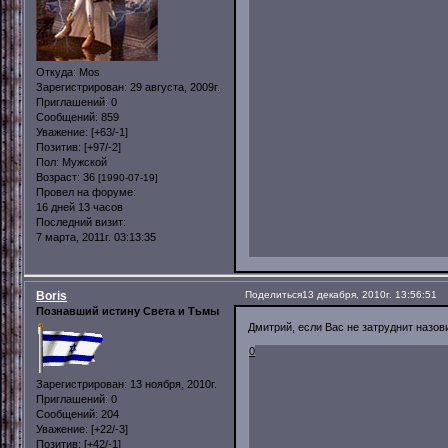
Откуда:
Mos
Зарегистрирован
: 29 августа, 2009г.
Приглашений:
0
Сообщений:
859
Уважение:
[+63/-1]
Позитив:
[+97/-2]
Пол:
Мужской
Возраст:
36
[1990-07-19]
Провел на форуме:
16 дней 13 часов
Последний визит:
7 марта, 2011г. 03:13:35
Boris
Поделиться
13 декабря, 2010г. 13:56:51
Познавший истину Света и Тьмы
Дмитрий, если Вас не затруднит назови
0
Зарегистрирован
: 13 ноября, 2010г.
Приглашений:
0
Сообщений:
204
Уважение:
[+22/-3]
Позитив:
[+42/-1]