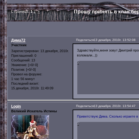
Прошу принять в клан бер
Страница:
1
2
»
Дима72
Поделиться
13 декабря, 2010г. 13:52:08
Участник
Здравствуйте,меня зовут Дмитрий прош
Зарегистрирован
: 13 декабря, 2010г.
взломали...))
Приглашений:
0
Сообщений:
13
0
Уважение:
[+0/-0]
Позитив:
[+0/-0]
Провел на форуме:
1 час 56 минут
Последний визит:
15 декабря, 2010г. 11:49:09
Login
Поделиться
13 декабря, 2010г. 13:54:47
Великий Искатель Истины
Приветствую Дима. Сколько играете в
0