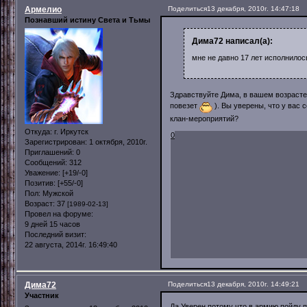
Армелио
Поделиться
13 декабря, 2010г. 14:47:18
Познавший истину Света и Тьмы
Дима72 написал(а):
мне не давно 17 лет исполнилос
Здравствуйте Дима, в вашем возрасте
повезет
). Вы уверены, что у вас
клан-мероприятий?
Откуда:
г. Иркутск
0
Зарегистрирован
: 1 октября, 2010г.
Приглашений:
0
Сообщений:
312
Уважение:
[+19/-0]
Позитив:
[+55/-0]
Пол:
Мужской
Возраст:
37
[1989-02-13]
Провел на форуме:
9 дней 15 часов
Последний визит:
22 августа, 2014г. 16:49:40
Дима72
Поделиться
13 декабря, 2010г. 14:49:21
Участник
Да,Уверен,потому что в армию пойду п