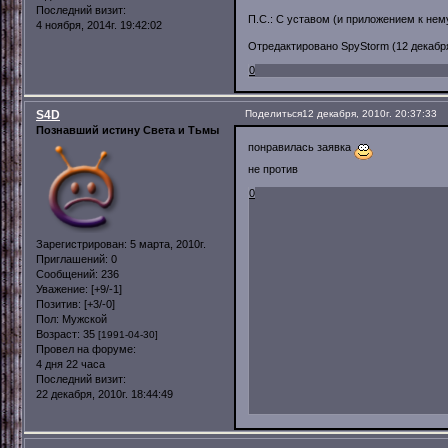
Последний визит:
П.С.: С уставом (и приложением к нему
4 ноября, 2014г. 19:42:02
Отредактировано SpyStorm (12 декабря,
0
S4D
Поделиться
12 декабря, 2010г. 20:37:33
Познавший истину Света и Тьмы
понравилась заявка
не против
0
Зарегистрирован
: 5 марта, 2010г.
Приглашений:
0
Сообщений:
236
Уважение:
[+9/-1]
Позитив:
[+3/-0]
Пол:
Мужской
Возраст:
35
[1991-04-30]
Провел на форуме:
4 дня 22 часа
Последний визит:
22 декабря, 2010г. 18:44:49