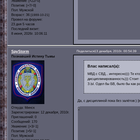
Уважение:
[+22/-0]
Позитив:
[+7/-0]
Пол:
Мужской
Возраст:
36
[1989-10-21]
Провел на форуме:
23 дня 5 часов
Последний визит:
8 июня, 2026г. 10:06:11
SpyStorm
Поделиться
13 декабря, 2010г. 00:54:39
Познавший Истину Тьмы
Влас написал(а):
МВД с СВД... интересно))) Те кт
дисциплинированность))) Стоит
З.Ы. Одел бы БВ, было бы как р
Да, с дисциплиной пока без залётов:) 
Откуда:
Минск
0
Зарегистрирован
: 12 декабря, 2010г.
Приглашений:
0
Сообщений:
170
Уважение:
[+3/-1]
Позитив:
[+5/-1]
Пол:
Мужской