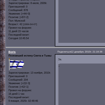
Зарегистрирован
: 8 июля, 2009г.
Приглашений:
0
Сообщений:
878
Уважение:
[+44/-0]
Позитив:
[+87/-2]
Пол:
Мужской
Возраст:
42
[1984-04-07]
Провел на форуме:
11 дней 15 часов
Последний визит:
Сегодня 10:45:54
Boris
Поделиться
12 декабря, 2010г. 21:16:36
Познавший истину Света и Тьмы
За.
0
Зарегистрирован
: 13 ноября, 2010г.
Приглашений:
0
Сообщений:
204
Уважение:
[+22/-3]
Позитив:
[+42/-1]
Провел на форуме:
16 дней 1 час
Последний визит:
9 января, 2025г. 02:48:46