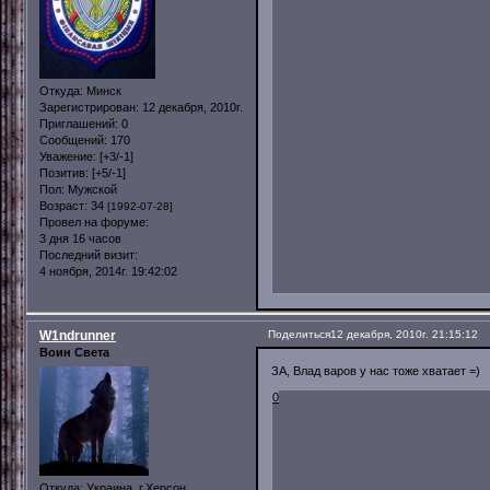
Откуда:
Минск
Зарегистрирован
: 12 декабря, 2010г.
Приглашений:
0
Сообщений:
170
Уважение:
[+3/-1]
Позитив:
[+5/-1]
Пол:
Мужской
Возраст:
34
[1992-07-28]
Провел на форуме:
3 дня 16 часов
Последний визит:
4 ноября, 2014г. 19:42:02
W1ndrunner
Поделиться
12 декабря, 2010г. 21:15:12
Воин Света
ЗА, Влад варов у нас тоже хватает =)
0
Откуда:
Украина, г.Херсон