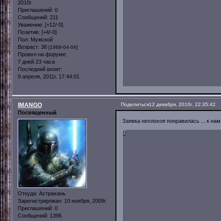
2010г.
Приглашений:
0
Сообщений:
211
Уважение:
[+12/-0]
Позитив:
[+4/-0]
Пол:
Мужской
Возраст:
38
[1988-04-04]
Провел на форуме:
7 дней 23 часа
Последний визит:
9 апреля, 2011г. 17:44:01
IMANGO
Поделиться
12 декабря, 2010г. 22:35:42
Посвященный
Заявка неплохоя понравилась ... к нам 
0
Откуда:
Астрахань
Зарегистрирован
: 10 ноября, 2009г.
Приглашений:
0
Сообщений:
1396