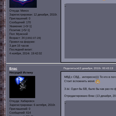
0
Откуда:
Минск
Зарегистрирован
: 12 декабря, 2010г.
Приглашений:
0
Сообщений:
170
Уважение:
[+3/-1]
Позитив:
[+5/-1]
Пол:
Мужской
Возраст:
34
[1992-07-28]
Провел на форуме:
3 дня 16 часов
Последний визит:
4 ноября, 2014г. 19:42:02
Влас
Поделиться
13 декабря, 2010г. 00:43:13
Несущий Истину
МВД с СВД... интересно))) Те кто в по
Стоит вспомнить меня
З.Ы. Одел бы БВ, было бы как раз по 
Отредактировано Влас (13 декабря, 201
Откуда:
Хабаровск
0
Зарегистрирован
: 6 октября, 2010г.
Приглашений:
0
Сообщений:
614