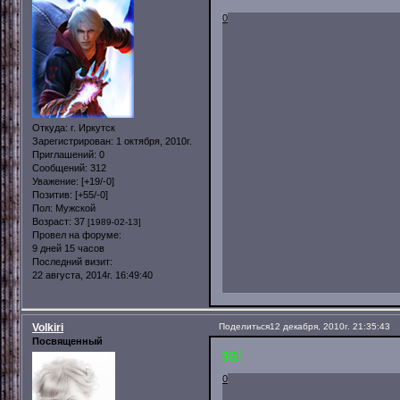
0
Откуда:
г. Иркутск
Зарегистрирован
: 1 октября, 2010г.
Приглашений:
0
Сообщений:
312
Уважение:
[+19/-0]
Позитив:
[+55/-0]
Пол:
Мужской
Возраст:
37
[1989-02-13]
Провел на форуме:
9 дней 15 часов
Последний визит:
22 августа, 2014г. 16:49:40
Volkiri
Поделиться
12 декабря, 2010г. 21:35:43
Посвященный
за!
0