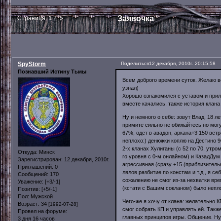
Заявочка
Страница:
1
2
»
SpyStorm
Поделиться
12 декабря, 2010г. 20:15:58
Познавший Истину Тьмы
Всем доброго времени суток. Желаю вс
узнал)
Хорошо ознакомился с уставом и прило
вместе качались, также история клана
Ну и немного о себе: зовут Влад, 18 л
примите сильно не обижайтесь но могут
67%, одет в авадон, аркана+3 150 ветра
неплохо:) денюжки коплю на Дестино 90
2-х кланах Хулиганы (с 52 по 70, утро
Откуда:
Минск
го уровня с 0-м онлайном) и КазадДум
Зарегистрирован
: 12 декабря, 2010г.
агрессивная (сразу +15 (приблизитель
Приглашений:
0
лвлов разбитие по констам и т.д., я с
Сообщений:
170
сожалению не смог из-за нехватки вре
Уважение:
[+3/-1]
(кстати с Вашим сокланом) было непло
Позитив:
[+5/-1]
Пол:
Мужской
Чего-же я хочу от клана: желательно К
Возраст:
34
[1992-07-28]
смог собрать КП и управлять ей. Такж
Провел на форуме:
главных принципов игры. Общение. Ну 
3 дня 16 часов