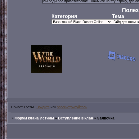
Полез
Категория
Тема
Привет, Гость!
Войдите
или
зарегистрируйтесь
.
»
Форум клана Истины
»
Вступление в клан
»
Заявочка