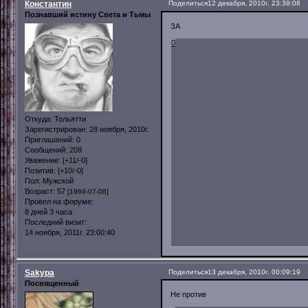
Константин
Поделиться
12 декабря, 2010г. 23:39:08
Познавший истину Света и Тьмы
ЗА
0
Откуда:
Тольятти
Зарегистрирован
: 28 ноября, 2010г.
Приглашений:
0
Сообщений:
208
Уважение:
[+11/-0]
Позитив:
[+10/-0]
Пол:
Мужской
Возраст:
57
[1969-07-06]
Провел на форуме:
8 дней 3 часа
Последний визит:
14 ноября, 2011г. 23:00:40
Sakypa
Поделиться
13 декабря, 2010г. 00:09:19
Посвященный
Не против