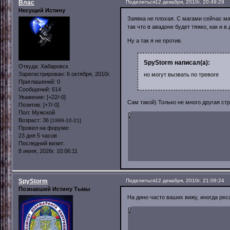
Влас
Поделиться
12 декабря, 2010г. 20:49:29
Несущий Истину
Заявка не плохая. С магами сейчас мал
так что в авадоне будет тяжко, как и в
Ну а так я не против.
SpyStorm написал(а):
Откуда:
Хабаровск
Зарегистрирован
: 6 октября, 2010г.
но могут вызвать по тревоге
Приглашений:
0
Сообщений:
614
Уважение:
[+22/-0]
Сам такой) Только не много другая ст
Позитив:
[+7/-0]
Пол:
Мужской
0
Возраст:
36
[1989-10-21]
Провел на форуме:
23 дня 5 часов
Последний визит:
8 июня, 2026г. 10:06:11
SpyStorm
Поделиться
12 декабря, 2010г. 21:09:24
Познавший Истину Тьмы
На дино часто ваших вижу, иногда рес
0