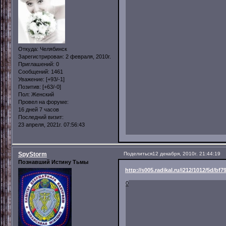
Откуда:
Челябинск
Зарегистрирован
: 2 февраля, 2010г.
Приглашений:
0
Сообщений:
1461
Уважение:
[+93/-1]
Позитив:
[+63/-0]
Пол:
Женский
Провел на форуме:
16 дней 7 часов
Последний визит:
23 апреля, 2021г. 07:56:43
SpyStorm
Поделиться
12 декабря, 2010г. 21:44:19
Познавший Истину Тьмы
http://s005.radikal.ru/i212/1012/5d/b
0