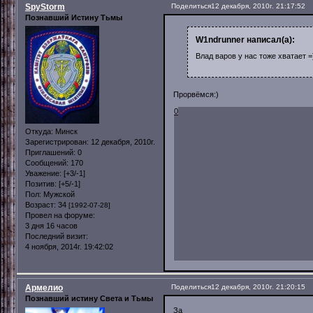
SpyStorm
Поделиться
12 декабря, 2010г. 21:17:52
Познавший Истину Тьмы
W1ndrunner написал(а):
Влад варов у нас тоже хватает =
Прорвёмся:)
0
Откуда:
Минск
Зарегистрирован
: 12 декабря, 2010г.
Приглашений:
0
Сообщений:
170
Уважение:
[+3/-1]
Позитив:
[+5/-1]
Пол:
Мужской
Возраст:
34
[1992-07-28]
Провел на форуме:
3 дня 16 часов
Последний визит:
4 ноября, 2014г. 19:42:02
Армелио
Поделиться
12 декабря, 2010г. 21:20:15
Познавший истину Света и Тьмы
За