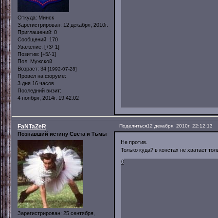
Откуда:
Минск
Зарегистрирован
: 12 декабря, 2010г.
Приглашений:
0
Сообщений:
170
Уважение:
[+3/-1]
Позитив:
[+5/-1]
Пол:
Мужской
Возраст:
34
[1992-07-28]
Провел на форуме:
3 дня 16 часов
Последний визит:
4 ноября, 2014г. 19:42:02
FaNTaZeR
Поделиться
12 декабря, 2010г. 22:12:13
Познавший истину Света и Тьмы
Не против.
Только куда? в констах не хватает тол
0
Зарегистрирован
: 25 сентября,