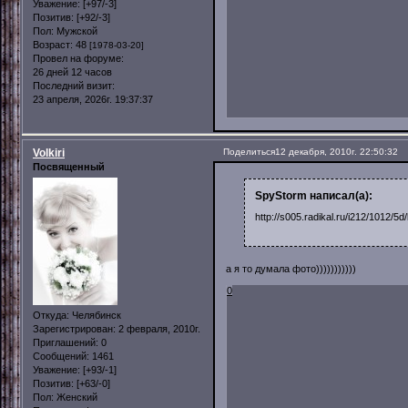
Уважение:
[+97/-3]
Позитив:
[+92/-3]
Пол:
Мужской
Возраст:
48
[1978-03-20]
Провел на форуме:
26 дней 12 часов
Последний визит:
23 апреля, 2026г. 19:37:37
Volkiri
Поделиться
12 декабря, 2010г. 22:50:32
Посвященный
SpyStorm написал(а):
http://s005.radikal.ru/i212/101
а я то думала фото)))))))))))
0
Откуда:
Челябинск
Зарегистрирован
: 2 февраля, 2010г.
Приглашений:
0
Сообщений:
1461
Уважение:
[+93/-1]
Позитив:
[+63/-0]
Пол:
Женский