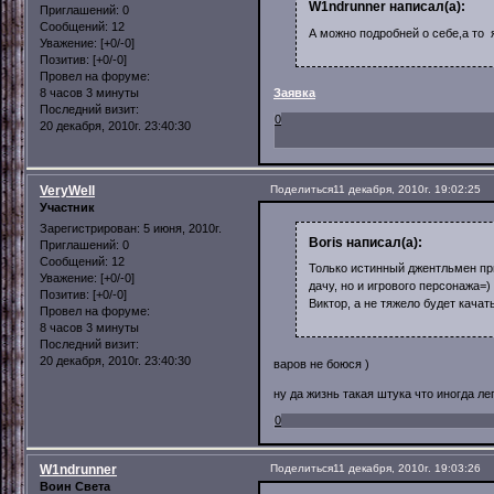
W1ndrunner написал(а):
Приглашений:
0
Сообщений:
12
А можно подробней о себе,а то 
Уважение:
[+0/-0]
Позитив:
[+0/-0]
Провел на форуме:
8 часов 3 минуты
Заявка
Последний визит:
0
20 декабря, 2010г. 23:40:30
VeryWell
Поделиться
11 декабря, 2010г. 19:02:25
Участник
Зарегистрирован
: 5 июня, 2010г.
Boris написал(а):
Приглашений:
0
Сообщений:
12
Только истинный джентльмен пр
Уважение:
[+0/-0]
дачу, но и игрового персонажа=)
Позитив:
[+0/-0]
Виктор, а не тяжело будет качат
Провел на форуме:
8 часов 3 минуты
Последний визит:
20 декабря, 2010г. 23:40:30
варов не боюся )
ну да жизнь такая штука что иногда ле
0
W1ndrunner
Поделиться
11 декабря, 2010г. 19:03:26
Воин Света