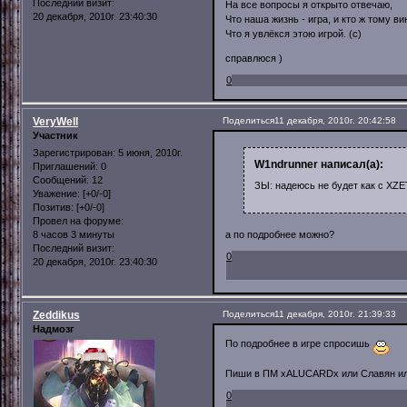
Последний визит:
На все вопросы я открыто отвечаю,
20 декабря, 2010г. 23:40:30
Что наша жизнь - игра, и кто ж тому ви
Что я увлёкся этою игрой. (с)
справлюся )
0
VeryWell
Поделиться
11 декабря, 2010г. 20:42:58
Участник
Зарегистрирован
: 5 июня, 2010г.
W1ndrunner написал(а):
Приглашений:
0
Сообщений:
12
ЗЫ: надеюсь не будет как с XZE
Уважение:
[+0/-0]
Позитив:
[+0/-0]
Провел на форуме:
8 часов 3 минуты
а по подробнее можно?
Последний визит:
0
20 декабря, 2010г. 23:40:30
Zeddikus
Поделиться
11 декабря, 2010г. 21:39:33
Надмозг
По подробнее в игре спросишь
Пиши в ПМ xALUCARDx или Славян ил
0