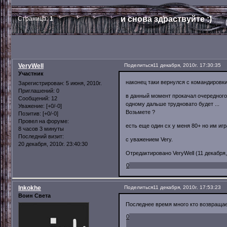
и снова здраствуйте :)
Страница:
1
VeryWell
Поделиться
11 декабря, 2010г. 17:30:35
Участник
наконец таки вернулся с командировки
Зарегистрирован
: 5 июня, 2010г.
Приглашений:
0
в данный момент прокачал очередного
Сообщений:
12
одному дальше трудновато будет ...
Уважение:
[+0/-0]
Возьмете ?
Позитив:
[+0/-0]
Провел на форуме:
есть еще один сх у меня 80+ но им иг
8 часов 3 минуты
Последний визит:
с уважением Very.
20 декабря, 2010г. 23:40:30
Отредактировано VeryWell (11 декабря, 
0
Inkokhe
Поделиться
11 декабря, 2010г. 17:53:23
Воин Света
Последнее время много кто возвращае
0