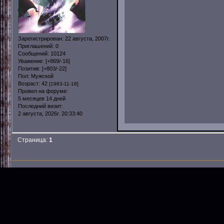
Зарегистрирован
: 22 августа, 2007г.
Приглашений:
0
Сообщений:
10124
Уважение:
[+869/-16]
Позитив:
[+803/-22]
Пол:
Мужской
Возраст:
42
[1983-11-18]
Провел на форуме:
5 месяцев 14 дней
Последний визит:
2 августа, 2026г. 20:33:40
Страница:
1