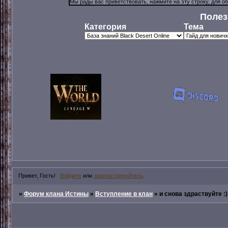
Полез
Категория
Тема
Привет, Гость!
Войдите
или
зарегистрируйтесь
.
»
Форум клана Истины
»
Вступление в клан
»
и снова здраствуйте :)