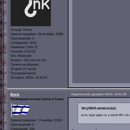
Откуда:
Пенза
Зарегистрирован
: 29 октября, 2008г.
Приглашений:
0
Сообщений:
1120
Уважение:
[+60/-3]
Позитив:
[+33/-0]
Пол:
Мужской
Возраст:
35
[1991-04-19]
Провел на форуме:
26 дней 14 часов
Последний визит:
18 марта, 2023г. 15:45:20
Boris
Поделиться
11 декабря, 2010г. 18:31:56
Познавший истину Света и Тьмы
VeryWell написал(а):
есть еще один сх у меня 80+ но
Зарегистрирован
: 13 ноября, 2010г.
Приглашений:
0
Сообщений:
204