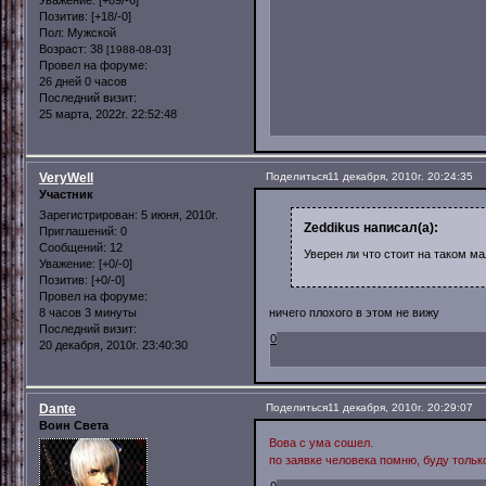
Позитив:
[+18/-0]
Пол:
Мужской
Возраст:
38
[1988-08-03]
Провел на форуме:
26 дней 0 часов
Последний визит:
25 марта, 2022г. 22:52:48
VeryWell
Поделиться
11 декабря, 2010г. 20:24:35
Участник
Зарегистрирован
: 5 июня, 2010г.
Zeddikus написал(а):
Приглашений:
0
Сообщений:
12
Уверен ли что стоит на таком м
Уважение:
[+0/-0]
Позитив:
[+0/-0]
Провел на форуме:
8 часов 3 минуты
ничего плохого в этом не вижу
Последний визит:
0
20 декабря, 2010г. 23:40:30
Dante
Поделиться
11 декабря, 2010г. 20:29:07
Воин Света
Вова с ума сошел.
по заявке человека помню, буду только