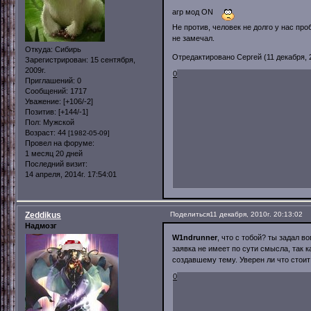
агр мод ON
Не против, человек не долго у нас пр
не замечал.
Откуда:
Сибирь
Отредактировано Сергей (11 декабря, 2
Зарегистрирован
: 15 сентября,
2009г.
0
Приглашений:
0
Сообщений:
1717
Уважение:
[+106/-2]
Позитив:
[+144/-1]
Пол:
Мужской
Возраст:
44
[1982-05-09]
Провел на форуме:
1 месяц 20 дней
Последний визит:
14 апреля, 2014г. 17:54:01
Zeddikus
Поделиться
11 декабря, 2010г. 20:13:02
Надмозг
W1ndrunner
, что с тобой? ты задал в
заявка не имеет по сути смысла, так к
создавшему тему. Уверен ли что стоит
0