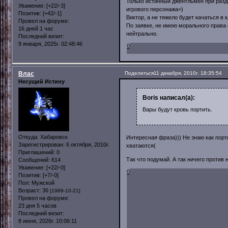
Только истинный джентльмен при разд
Уважение:
[+22/-3]
игрового персонажа=)
Позитив:
[+42/-1]
Виктор, а не тяжело будет качаться в 
Провел на форуме:
По заявке, не имею морального права 
16 дней 1 час
нейтрально.
Последний визит:
9 января, 2025г. 02:48:46
0
Влас
Поделиться
11 декабря, 2010г. 18:35:54
Несущий Истину
Boris написал(а):
Вары будут кровь портить.
Откуда:
Хабаровск
Интересная фраза))) Не знаю как пор
Зарегистрирован
: 6 октября, 2010г.
хватаются(
Приглашений:
0
Так что подумай. А так ничего против 
Сообщений:
614
Уважение:
[+22/-0]
0
Позитив:
[+7/-0]
Пол:
Мужской
Возраст:
36
[1989-10-21]
Провел на форуме:
23 дня 5 часов
Последний визит:
8 июня, 2026г. 10:06:11