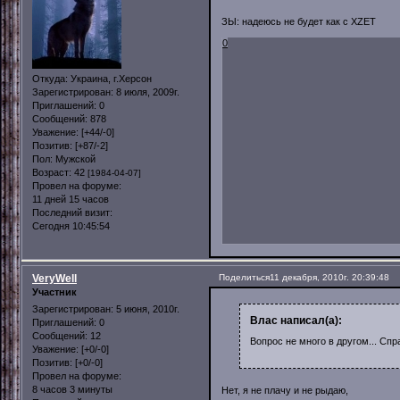
ЗЫ: надеюсь не будет как с XZET
0
Откуда:
Украина, г.Херсон
Зарегистрирован
: 8 июля, 2009г.
Приглашений:
0
Сообщений:
878
Уважение:
[+44/-0]
Позитив:
[+87/-2]
Пол:
Мужской
Возраст:
42
[1984-04-07]
Провел на форуме:
11 дней 15 часов
Последний визит:
Сегодня 10:45:54
VeryWell
Поделиться
11 декабря, 2010г. 20:39:48
Участник
Зарегистрирован
: 5 июня, 2010г.
Влас написал(а):
Приглашений:
0
Сообщений:
12
Вопрос не много в другом... Сп
Уважение:
[+0/-0]
Позитив:
[+0/-0]
Провел на форуме:
8 часов 3 минуты
Нет, я не плачу и не рыдаю,