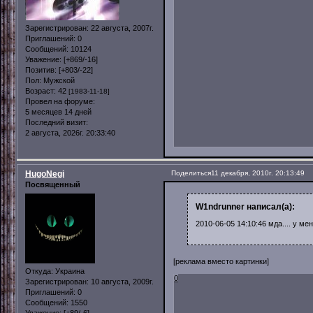
Зарегистрирован
: 22 августа, 2007г.
Приглашений:
0
Сообщений:
10124
Уважение:
[+869/-16]
Позитив:
[+803/-22]
Пол:
Мужской
Возраст:
42
[1983-11-18]
Провел на форуме:
5 месяцев 14 дней
Последний визит:
2 августа, 2026г. 20:33:40
HugoNegi
Поделиться
11 декабря, 2010г. 20:13:49
Посвященный
W1ndrunner написал(а):
2010-06-05 14:10:46 мда.... у м
[реклама вместо картинки]
Откуда:
Украина
0
Зарегистрирован
: 10 августа, 2009г.
Приглашений:
0
Сообщений:
1550
Уважение:
[+89/-6]