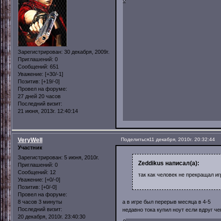
0
Зарегистрирован
: 30 декабря, 2009г.
Приглашений:
0
Сообщений:
651
Уважение:
[+30/-1]
Позитив:
[+19/-0]
Провел на форуме:
27 дней 20 часов
Последний визит:
21 июня, 2013г. 12:40:14
VeryWell
Поделиться
11 декабря, 2010г. 20:32:44
Участник
Зарегистрирован
: 5 июня, 2010г.
Zeddikus написал(а):
Приглашений:
0
Сообщений:
12
так как человек не прекращал иг
Уважение:
[+0/-0]
Позитив:
[+0/-0]
Провел на форуме:
8 часов 3 минуты
а в игре был перерыв месяца в 4-5
Последний визит:
недавно тока купил ноут если вдруг че
20 декабря, 2010г. 23:40:30