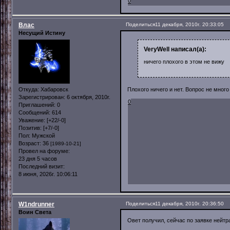
0
Влас
Поделиться
11 декабря, 2010г. 20:33:05
Несущий Истину
VeryWell написал(а):
ничего плохого в этом не вижу
Откуда:
Хабаровск
Плохого ничего и нет. Вопрос не много
Зарегистрирован
: 6 октября, 2010г.
0
Приглашений:
0
Сообщений:
614
Уважение:
[+22/-0]
Позитив:
[+7/-0]
Пол:
Мужской
Возраст:
36
[1989-10-21]
Провел на форуме:
23 дня 5 часов
Последний визит:
8 июня, 2026г. 10:06:11
W1ndrunner
Поделиться
11 декабря, 2010г. 20:36:50
Воин Света
Овет получил, сейчас по заявке нейтр