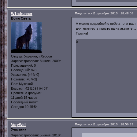
W1ndrunner
Поделиться
11 декабря, 2010г. 18:48:08
Воин Света
А можно подробней о себе,а то я вас п
дня, если есть просто па на акаунте ..
Против!
0
Откуда:
Украина, г.Херсон
Зарегистрирован
: 8 июля, 2009г.
Приглашений:
0
Сообщений:
878
Уважение:
[+44/-0]
Позитив:
[+87/-2]
Пол:
Мужской
Возраст:
42
[1984-04-07]
Провел на форуме:
11 дней 15 часов
Последний визит:
Сегодня 10:45:54
VeryWell
Поделиться
11 декабря, 2010г. 18:56:33
Участник
Зарегистрирован
: 5 июня, 2010г.