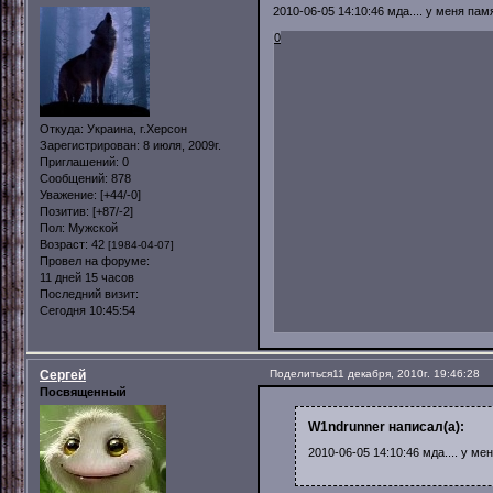
2010-06-05 14:10:46 мда.... у меня па
0
Откуда:
Украина, г.Херсон
Зарегистрирован
: 8 июля, 2009г.
Приглашений:
0
Сообщений:
878
Уважение:
[+44/-0]
Позитив:
[+87/-2]
Пол:
Мужской
Возраст:
42
[1984-04-07]
Провел на форуме:
11 дней 15 часов
Последний визит:
Сегодня 10:45:54
Сергей
Поделиться
11 декабря, 2010г. 19:46:28
Посвященный
W1ndrunner написал(а):
2010-06-05 14:10:46 мда.... у м