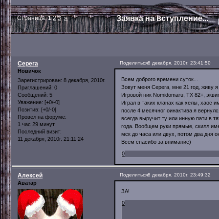
Заявка на вступление...
Страница:
1
2
3
»
Серега
Поделиться
8 декабря, 2010г. 23:41:50
Новичок
Всем доброго времени суток...
Зарегистрирован
: 8 декабря, 2010г.
Зовут меня Серега, мне 21 год, живу я
Приглашений:
0
Игровой ник Nomidomaru, ТХ 82+, эквип
Сообщений:
5
Уважение:
[+0/-0]
Играл в таких кланах как хелы, хаос 
Позитив:
[+0/-0]
после 4 месячног оинактива я вернулс
Провел на форуме:
всегда выручит ту или инную пати в т
1 час 29 минут
года. Вообщем руки прямые, скилл име
Последний визит:
мск до часа или двух, потом два дня о
11 декабря, 2010г. 21:11:24
Всем спасибо за внимание)
0
Алексей
Поделиться
8 декабря, 2010г. 23:49:32
Аватар
ЗА!
0