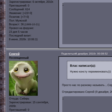
Зарегистрирован
: 6 октября, 2010г.
0
Приглашений:
0
Сообщений:
614
Уважение:
[+22/-0]
Позитив:
[+7/-0]
Пол:
Мужской
Возраст:
36
[1989-10-21]
Провел на форуме:
23 дня 5 часов
Последний визит:
8 июня, 2026г. 10:06:11
Сергей
Поделиться
9 декабря, 2010г. 00:08:52
Посвященный
Влас написал(а):
Нужно консту переименовать)))
Просто нас по разному называть....Серг
Отредактировано Сергей (9 декабря, 20
0
Откуда:
Сибирь
Зарегистрирован
: 15 сентября,
2009г.
Приглашений:
0