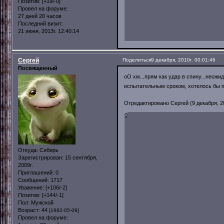
Позитив:
[+19/-0]
Провел на форуме:
27 дней 20 часов
Последний визит:
21 июня, 2013г. 12:40:14
Сергей
Поделиться
9 декабря, 2010г. 00:01:46
Посвященный
оО хм...прям как удар в спину...неожи
испытательным сроком, хотелось бы п
Отредактировано Сергей (9 декабря, 20
0
Откуда:
Сибирь
Зарегистрирован
: 15 сентября,
2009г.
Приглашений:
0
Сообщений:
1717
Уважение:
[+106/-2]
Позитив:
[+144/-1]
Пол:
Мужской
Возраст:
44
[1982-05-09]
Провел на форуме: