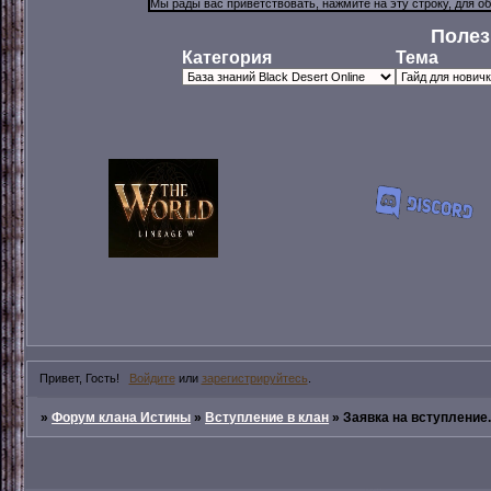
Полез
Категория
Тема
Привет, Гость!
Войдите
или
зарегистрируйтесь
.
»
Форум клана Истины
»
Вступление в клан
»
Заявка на вступление..