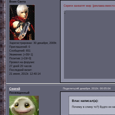
Воин Света
Сереги захватят мир [реклама вместо
0
Зарегистрирован
: 30 декабря, 2009г.
Приглашений:
0
Сообщений:
651
Уважение:
[+30/-1]
Позитив:
[+19/-0]
Провел на форуме:
27 дней 20 часов
Последний визит:
21 июня, 2013г. 12:40:14
Сергей
Поделиться
9 декабря, 2010г. 00:05:04
Посвященный
Влас написал(а):
Почему в спину то?) Будто он н