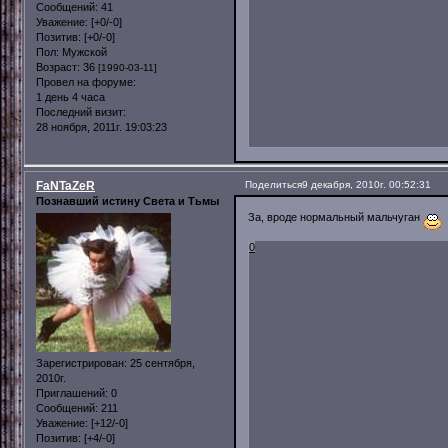
Сообщений:
41
Уважение:
[+0/-0]
Позитив:
[+0/-0]
Пол:
Мужской
Возраст:
36
[1990-03-11]
Провел на форуме:
1 день 4 часа
Последний визит:
28 ноября, 2011г. 19:03:23
FaNTaZeR
Поделиться
9 декабря, 2010г. 00:52:31
Познавший истину Света и Тьмы
За, вроде нормальный мальчуган
0
Зарегистрирован
: 25 сентября,
2010г.
Приглашений:
0
Сообщений:
211
Уважение:
[+12/-0]
Позитив:
[+4/-0]