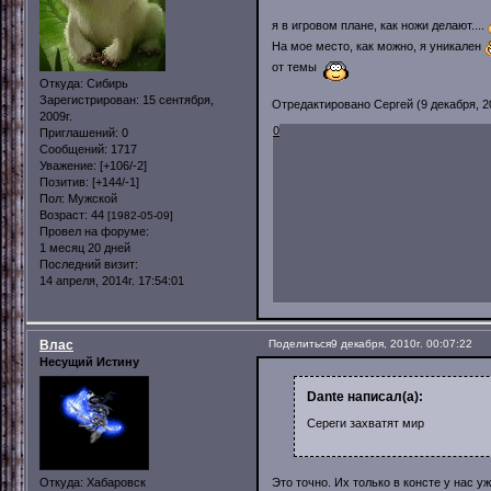
я в игровом плане, как ножи делают....
На мое место, как можно, я уникален
от темы
Откуда:
Сибирь
Зарегистрирован
: 15 сентября,
Отредактировано Сергей (9 декабря, 20
2009г.
0
Приглашений:
0
Сообщений:
1717
Уважение:
[+106/-2]
Позитив:
[+144/-1]
Пол:
Мужской
Возраст:
44
[1982-05-09]
Провел на форуме:
1 месяц 20 дней
Последний визит:
14 апреля, 2014г. 17:54:01
Влас
Поделиться
9 декабря, 2010г. 00:07:22
Несущий Истину
Dante написал(а):
Сереги захватят мир
Откуда:
Хабаровск
Это точно. Их только в консте у нас у