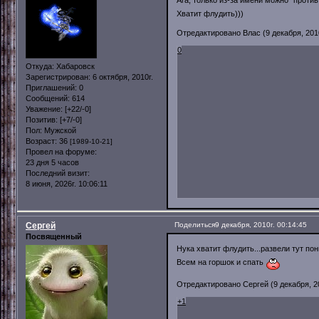
Ага, только из-за имени можно "проти
Хватит флудить)))
Отредактировано Влас (9 декабря, 2010
0
Откуда:
Хабаровск
Зарегистрирован
: 6 октября, 2010г.
Приглашений:
0
Сообщений:
614
Уважение:
[+22/-0]
Позитив:
[+7/-0]
Пол:
Мужской
Возраст:
36
[1989-10-21]
Провел на форуме:
23 дня 5 часов
Последний визит:
8 июня, 2026г. 10:06:11
Сергей
Поделиться
9 декабря, 2010г. 00:14:45
Посвященный
Нука хватит флудить...развели тут п
Всем на горшок и спать
Отредактировано Сергей (9 декабря, 20
+1