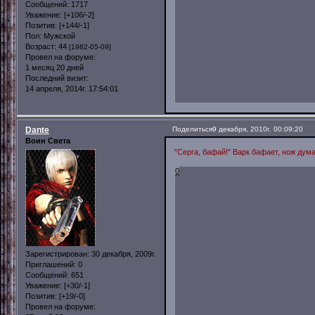
Сообщений:
1717
Уважение:
[+106/-2]
Позитив:
[+144/-1]
Пол:
Мужской
Возраст:
44
[1982-05-09]
Провел на форуме:
1 месяц 20 дней
Последний визит:
14 апреля, 2014г. 17:54:01
Dante
Поделиться
9 декабря, 2010г. 00:09:20
Воин Света
"Серга, бафай!" Варк бафает, нож дума
0
Зарегистрирован
: 30 декабря, 2009г.
Приглашений:
0
Сообщений:
651
Уважение:
[+30/-1]
Позитив:
[+19/-0]
Провел на форуме: