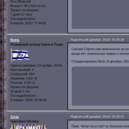
Пол:
Мужской
Возраст:
38
[1988-04-04]
Провел на форуме:
7 дней 23 часа
Последний визит:
9 апреля, 2011г. 17:44:01
Boris
Поделиться
9 декабря, 2010г. 01:05:38
Познавший истину Света и Тьмы
Смотрю Сергея уже практически за конс
вроде нет, нормальная заявка и неплох
Отредактировано Boris (9 декабря, 2010
Зарегистрирован
: 13 ноября, 2010г.
0
Приглашений:
0
Сообщений:
204
Уважение:
[+22/-3]
Позитив:
[+42/-1]
Провел на форуме:
16 дней 1 час
Последний визит:
9 января, 2025г. 02:48:46
Zoria
Поделиться
9 декабря, 2010г. 01:20:21
Чувствует Истину
Прив. Читал ли устав? ну большое кол