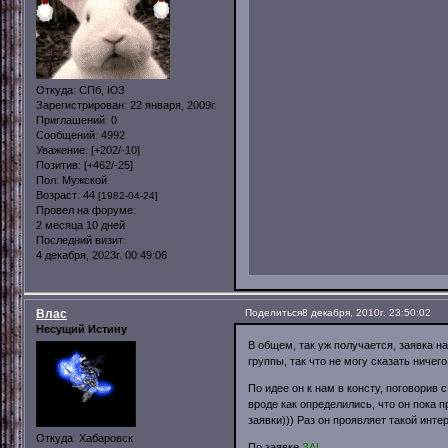
Откуда:
СПб, ЮЗ
Зарегистрирован
: 22 января, 2009г.
Приглашений:
0
Сообщений:
4992
Уважение:
[+202/-10]
Позитив:
[+462/-25]
Пол:
Мужской
Возраст:
44
[1982-04-24]
Провел на форуме:
2 месяца 10 дней
Последний визит:
4 декабря, 2023г. 00:49:06
Влас
Поделиться
8 декабря, 2010г. 23:50:02
Несущий Истину
В общем, так уж получается, заявка н
группы, так что не могу сказать ничего
По идее он к нам в консту, поговорив 
вроде как определились, что он пока 
заявки))) Раз он проявляет такой интер
Откуда:
Хабаровск
По заявке
ЗА!