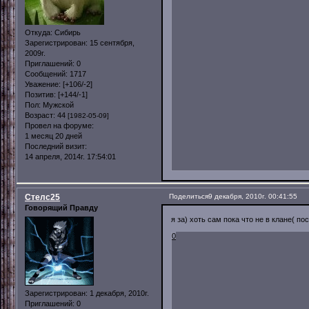
Откуда:
Сибирь
Зарегистрирован
: 15 сентября,
2009г.
Приглашений:
0
Сообщений:
1717
Уважение:
[+106/-2]
Позитив:
[+144/-1]
Пол:
Мужской
Возраст:
44
[1982-05-09]
Провел на форуме:
1 месяц 20 дней
Последний визит:
14 апреля, 2014г. 17:54:01
Стелс25
Поделиться
9 декабря, 2010г. 00:41:55
Говорящий Правду
я за) хоть сам пока что не в клане( п
0
Зарегистрирован
: 1 декабря, 2010г.
Приглашений:
0