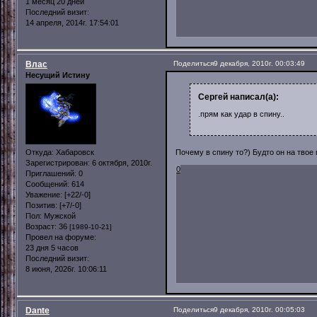
1 месяц 20 дней
Последний визит:
14 апреля, 2014г. 17:54:01
Влас
Поделиться
9 декабря, 2010г. 00:03:49
Несущий Истину
Сергей написал(а):
.прям как удар в спину..
Откуда:
Хабаровск
Почему в спину то?) Будто он на твое
Зарегистрирован
: 6 октября, 2010г.
0
Приглашений:
0
Сообщений:
614
Уважение:
[+22/-0]
Позитив:
[+7/-0]
Пол:
Мужской
Возраст:
36
[1989-10-21]
Провел на форуме:
23 дня 5 часов
Последний визит:
8 июня, 2026г. 10:06:11
Dante
Поделиться
9 декабря, 2010г. 00:05:03