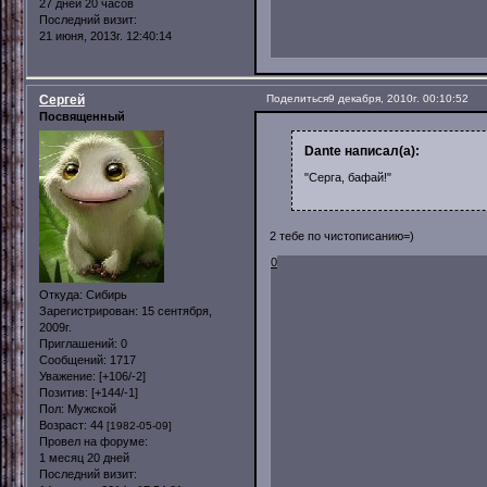
27 дней 20 часов
Последний визит:
21 июня, 2013г. 12:40:14
Сергей
Поделиться
9 декабря, 2010г. 00:10:52
Посвященный
Dante написал(а):
"Серга, бафай!"
2 тебе по чистописанию=)
0
Откуда:
Сибирь
Зарегистрирован
: 15 сентября,
2009г.
Приглашений:
0
Сообщений:
1717
Уважение:
[+106/-2]
Позитив:
[+144/-1]
Пол:
Мужской
Возраст:
44
[1982-05-09]
Провел на форуме:
1 месяц 20 дней
Последний визит: