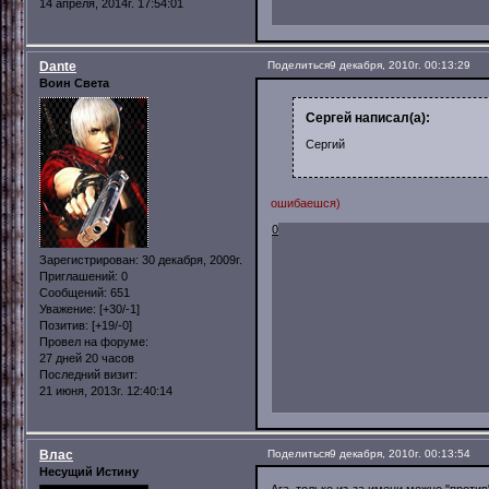
14 апреля, 2014г. 17:54:01
Dante
Поделиться
9 декабря, 2010г. 00:13:29
Воин Света
Сергей написал(а):
Сергий
ошибаешся)
0
Зарегистрирован
: 30 декабря, 2009г.
Приглашений:
0
Сообщений:
651
Уважение:
[+30/-1]
Позитив:
[+19/-0]
Провел на форуме:
27 дней 20 часов
Последний визит:
21 июня, 2013г. 12:40:14
Влас
Поделиться
9 декабря, 2010г. 00:13:54
Несущий Истину