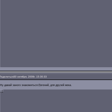
Поделиться
30 октября, 2008г. 15:30:33
Ну давай заного знакомиться.Евгений, для друзей жека.
+1