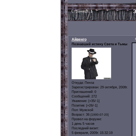
Э
Страница:
1
Айвенго
Познавший истину Света и Тьмы
Откуда:
Пенза
Зарегистрирован
: 29 октября, 2008г.
Приглашений:
0
Сообщений:
272
Уважение:
[+35/-1]
Позитив:
[+26/-1]
Пол:
Мужской
Возраст:
36
[1990-07-20]
Провел на форуме:
1 день 5 часов
Последний визит:
5 февраля, 2009г. 15:32:19