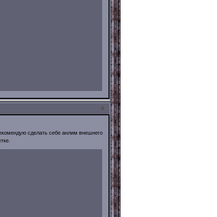
6
рекомендую сделать себе анлим внешнего
тке.