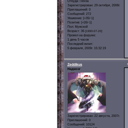
Откуда:
Пенза
Зарегистрирован
: 29 октября, 2008г.
Приглашений:
0
Сообщений:
272
Уважение:
[+35/-1]
Позитив:
[+26/-1]
Пол:
Мужской
Возраст:
36
[1990-07-20]
Провел на форуме:
1 день 5 часов
Последний визит:
5 февраля, 2009г. 15:32:19
Zeddikus
Надмозг
Зарегистрирован
: 22 августа, 2007г.
Приглашений:
0
Сообщений:
10124