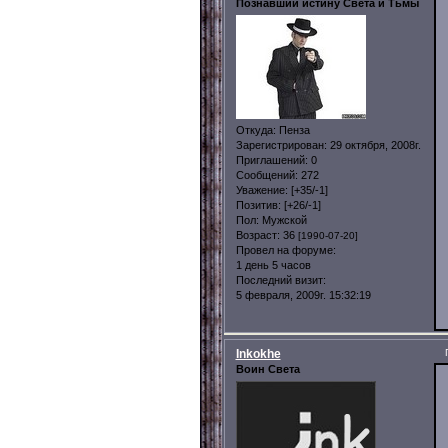
Познавший истину Света и Тьмы
Откуда:
Пенза
Зарегистрирован
: 29 октября, 2008г.
Приглашений:
0
Сообщений:
272
Уважение:
[+35/-1]
Позитив:
[+26/-1]
Пол:
Мужской
Возраст:
36
[1990-07-20]
Провел на форуме:
1 день 5 часов
Последний визит:
5 февраля, 2009г. 15:32:19
Inkokhe
Воин Света