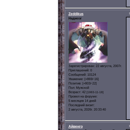
Zeddikus
Надмозг
Зарегистрирован
: 22 августа, 2007г.
Приглашений:
0
Сообщений:
10124
Уважение:
[+869/-16]
Позитив:
[+803/-22]
Пол:
Мужской
Возраст:
42
[1983-11-18]
Провел на форуме:
5 месяцев 14 дней
Последний визит:
2 августа, 2026г. 20:33:40
Айвенго