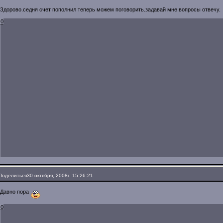
Здорово.седня счет пополнил теперь можем поговорить.задавай мне вопросы отвечу.
0
Поделиться
30 октября, 2008г. 15:26:21
Давно пора
0