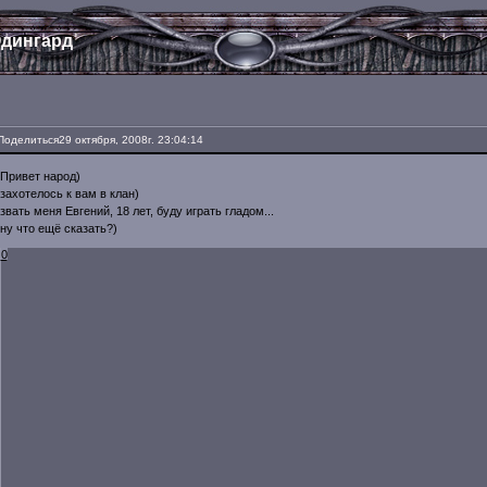
дингард
Поделиться
29 октября, 2008г. 23:04:14
Привет народ)
захотелось к вам в клан)
звать меня Евгений, 18 лет, буду играть гладом...
ну что ещё сказать?)
0