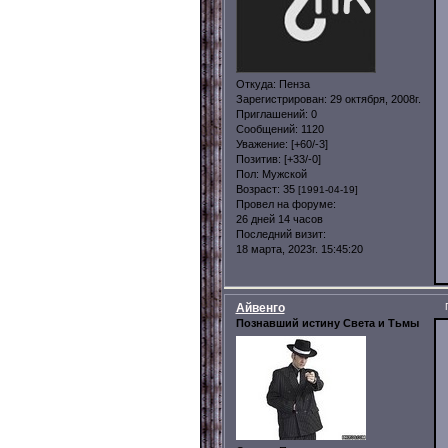
Откуда:
Пенза
Зарегистрирован
: 29 октября, 2008г.
Приглашений:
0
Сообщений:
1120
Уважение:
[+60/-3]
Позитив:
[+33/-0]
Пол:
Мужской
Возраст:
35
[1991-04-19]
Провел на форуме:
26 дней 14 часов
Последний визит:
18 марта, 2023г. 15:45:20
Айвенго
Познавший истину Света и Тьмы