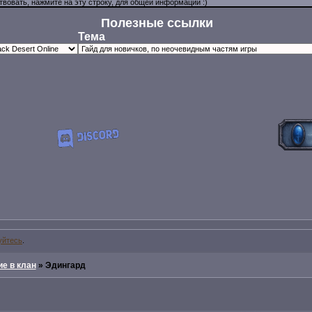
Полезные ссылки
Тема
уйтесь
.
е в клан
»
Эдингард