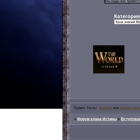
Категория
Привет, Гость!
Войдите
или
зарегистрир
»
Форум клана Истины
»
Вступлени