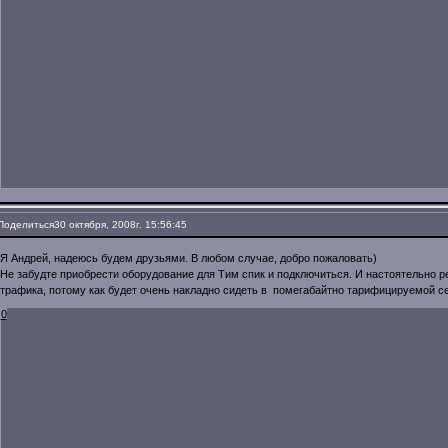
Поделиться
30 октября, 2008г. 15:56:45
Я Андрей, надеюсь будем друзьями. В любом случае, добро пожаловать)
Не забудте приобрести оборудование для Тим спик и подключиться. И настоятельно 
трафика, потому как будет очень накладно сидеть в помегабайтно тарифицируемой се
0