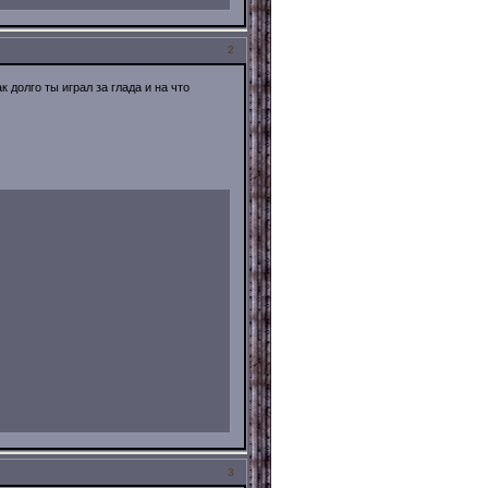
2
 долго ты играл за глада и на что
3