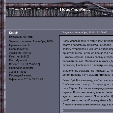
Поиск истины.
Страница:
1
2
»
КреоН
Поделиться
6 ноября, 2010г. 22:59:05
Искатель Истины
Всем добрый день."Старичкам" и "нове
Зарегистрирован
: 7 октября, 2009г.
старую пословицу (никогда не говори 
Приглашений:
0
заявку второй раз. Немного стыдно пер
Сообщений:
95
Уважение:
[+8/-0]
принятие в клан и так же прощался с и
Позитив:
[+2/-0]
В любом случае, я пишу заявку с хоро
Пол:
Мужской
положительным. Много новых людей,бо
Возраст:
51
[1975-06-15]
вернутся).Пообщался с некотрыми лю
Провел на форуме:
старался не обижать, не подводить, н
3 дня 6 часов
долго. Вообще хочу сказать,что везет
Последний визит:
8 февраля, 2011г. 22:18:23
были. Дай Бог каждому, чтоб по чаще 
В общем много пишу... По делу, долго
таки Тиром. Т.к. чаров я отдал друзь
оделся. Возможно заявку еще оставит д
ждать ответа и критики. Про перебор Д
до 80,там может в КП понадобимся.В л
С наилучшими пожеланиями, жду ваше
0