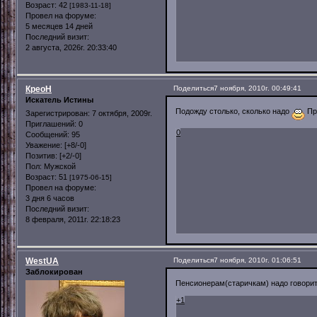
Возраст:
42
[1983-11-18]
Провел на форуме:
5 месяцев 14 дней
Последний визит:
2 августа, 2026г. 20:33:40
КреоН
Поделиться
7 ноября, 2010г. 00:49:41
Искатель Истины
Подожду столько, сколько надо
Про
Зарегистрирован
: 7 октября, 2009г.
Приглашений:
0
0
Сообщений:
95
Уважение:
[+8/-0]
Позитив:
[+2/-0]
Пол:
Мужской
Возраст:
51
[1975-06-15]
Провел на форуме:
3 дня 6 часов
Последний визит:
8 февраля, 2011г. 22:18:23
WestUA
Поделиться
7 ноября, 2010г. 01:06:51
Заблокирован
Пенсионерам(старичкам) надо говори
+1