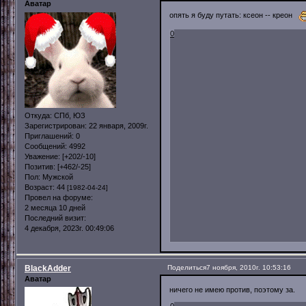
Аватар
опять я буду путать: ксеон -- креон
0
Откуда:
СПб, ЮЗ
Зарегистрирован
: 22 января, 2009г.
Приглашений:
0
Сообщений:
4992
Уважение:
[+202/-10]
Позитив:
[+462/-25]
Пол:
Мужской
Возраст:
44
[1982-04-24]
Провел на форуме:
2 месяца 10 дней
Последний визит:
4 декабря, 2023г. 00:49:06
BlackAdder
Поделиться
7 ноября, 2010г. 10:53:16
Аватар
ничего не имею против, поэтому за.