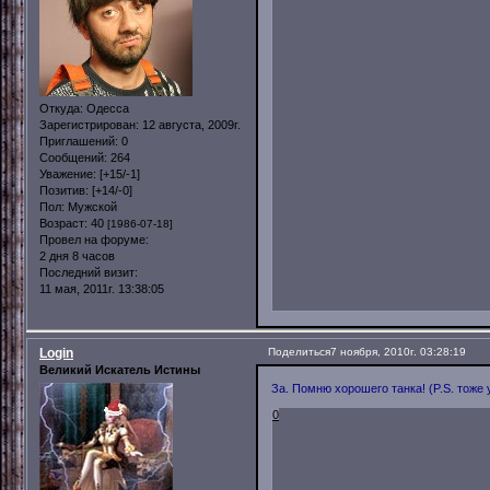
Откуда:
Одесса
Зарегистрирован
: 12 августа, 2009г.
Приглашений:
0
Сообщений:
264
Уважение:
[+15/-1]
Позитив:
[+14/-0]
Пол:
Мужской
Возраст:
40
[1986-07-18]
Провел на форуме:
2 дня 8 часов
Последний визит:
11 мая, 2011г. 13:38:05
Login
Поделиться
7 ноября, 2010г. 03:28:19
Великий Искатель Истины
За. Помню хорошего танка! (P.S. тоже у
0