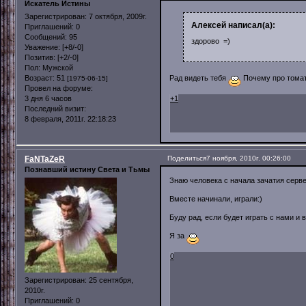
Искатель Истины
Зарегистрирован
: 7 октября, 2009г.
Алексей написал(а):
Приглашений:
0
Сообщений:
95
здорово =)
Уважение:
[+8/-0]
Позитив:
[+2/-0]
Пол:
Мужской
Возраст:
51
Рад видеть тебя
Почему про томат
[1975-06-15]
Провел на форуме:
3 дня 6 часов
+1
Последний визит:
8 февраля, 2011г. 22:18:23
FaNTaZeR
Поделиться
7 ноября, 2010г. 00:26:00
Познавший истину Света и Тьмы
Знаю человека с начала зачатия серв
Вместе начинали, играли:)
Буду рад, если будет играть с нами и
Я за
0
Зарегистрирован
: 25 сентября,
2010г.
Приглашений:
0