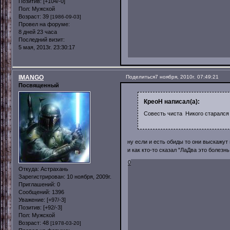
Позитив:
[+104/-0]
Пол:
Мужской
Возраст:
39
[1986-09-03]
Провел на форуме:
8 дней 23 часа
Последний визит:
5 мая, 2013г. 23:30:17
IMANGO
Поделиться
7 ноября, 2010г. 07:49:21
Посвященный
КреоН написал(а):
Совесть чиста Никого старался 
ну если и есть обиды то они выскажут их
и как кто-то сказал "ЛаДва это болезнь,
0
Откуда:
Астрахань
Зарегистрирован
: 10 ноября, 2009г.
Приглашений:
0
Сообщений:
1396
Уважение:
[+97/-3]
Позитив:
[+92/-3]
Пол:
Мужской
Возраст:
48
[1978-03-20]