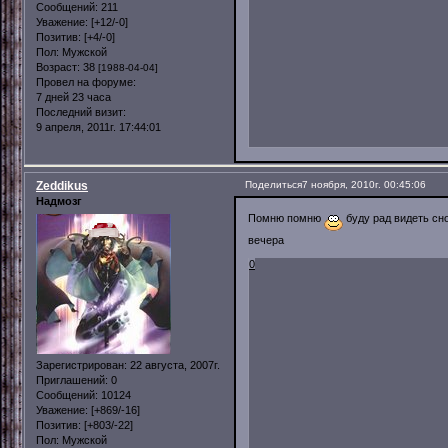
Сообщений:
211
Уважение:
[+12/-0]
Позитив:
[+4/-0]
Пол:
Мужской
Возраст:
38
[1988-04-04]
Провел на форуме:
7 дней 23 часа
Последний визит:
9 апреля, 2011г. 17:44:01
Zeddikus
Поделиться
7 ноября, 2010г. 00:45:06
Надмозг
Помню помню
буду рад видеть сно
вечера
0
Зарегистрирован
: 22 августа, 2007г.
Приглашений:
0
Сообщений:
10124
Уважение:
[+869/-16]
Позитив:
[+803/-22]
Пол:
Мужской