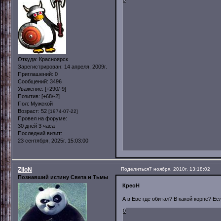
0
Откуда:
Красноярск
Зарегистрирован
: 14 апреля, 2009г.
Приглашений:
0
Сообщений:
3496
Уважение:
[+290/-9]
Позитив:
[+68/-2]
Пол:
Мужской
Возраст:
52
[1974-07-22]
Провел на форуме:
30 дней 3 часа
Последний визит:
23 сентября, 2025г. 15:03:00
ZiloN
Поделиться
7 ноября, 2010г. 13:18:02
Познавший истину Света и Тьмы
КреоН
А в Еве где обитал? В какой корпе? Ес
0