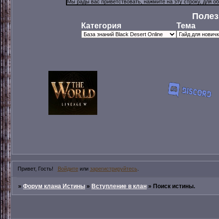
Полез
Категория
Тема
Привет, Гость!
Войдите
или
зарегистрируйтесь
.
»
Форум клана Истины
»
Вступление в клан
»
Поиск истины.