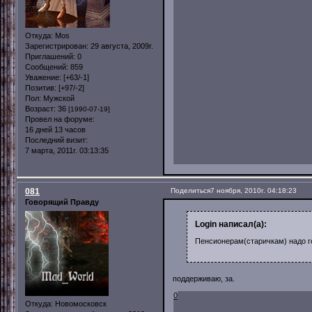
Откуда:
Mos
Зарегистрирован
: 29 августа, 2009г.
Приглашений:
0
Сообщений:
859
Уважение:
[+63/-1]
Позитив:
[+97/-2]
Пол:
Мужской
Возраст:
36
[1990-07-19]
Провел на форуме:
16 дней 13 часов
Последний визит:
7 марта, 2011г. 03:13:35
081
Поделиться
7 ноября, 2010г. 04:18:23
Говорящий Правду
Login написал(а):
Пенсионерам(старичкам) надо го
поддерживаю, за.
0
Откуда:
Новомосковск