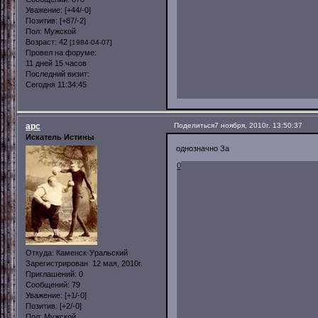
Уважение:
[+44/-0]
Позитив:
[+87/-2]
Пол:
Мужской
Возраст:
42
[1984-04-07]
Провел на форуме:
11 дней 15 часов
Последний визит:
Сегодня 11:34:45
арс
Поделиться
7 ноября, 2010г. 13:50:37
Искатель Истины
однозначно За
0
Откуда:
Каменск-Уральский
Зарегистрирован
: 12 мая, 2010г.
Приглашений:
0
Сообщений:
79
Уважение:
[+1/-0]
Позитив:
[+2/-0]
Пол:
Мужской