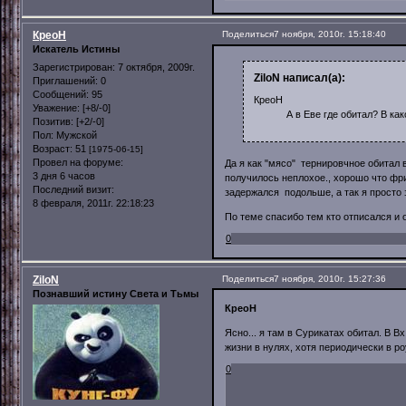
КреоН
Поделиться
7 ноября, 2010г. 15:18:40
Искатель Истины
Зарегистрирован
: 7 октября, 2009г.
ZiloN написал(а):
Приглашений:
0
Сообщений:
95
КреоН
Уважение:
[+8/-0]
А в Еве где обитал? В какой 
Позитив:
[+2/-0]
Пол:
Мужской
Возраст:
51
[1975-06-15]
Провел на форуме:
Да я как "мясо" тернировчное обитал в
3 дня 6 часов
получилось неплохое., хорошо что фри
Последний визит:
задержался подольше, а так я просто 
8 февраля, 2011г. 22:18:23
По теме спасибо тем кто отписался и
0
ZiloN
Поделиться
7 ноября, 2010г. 15:27:36
Познавший истину Света и Тьмы
КреоН
Ясно... я там в Сурикатах обитал. В Вх
жизни в нулях, хотя периодически в р
0