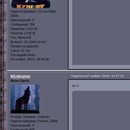
Зарегистрирован
: 22 сентября,
2008г.
Приглашений:
0
Сообщений:
259
Уважение:
[+51/-0]
Позитив:
[+29/-0]
Пол:
Мужской
Возраст:
41
[1985-03-26]
Провел на форуме:
1 день 21 час
Последний визит:
13 ноября, 2010г. 09:59:38
W1ndrunner
Поделиться
7 ноября, 2010г. 13:27:18
Воин Света
за =)
0
Откуда:
Украина, г.Херсон
Зарегистрирован
: 8 июля, 2009г.
Приглашений:
0
Сообщений:
878