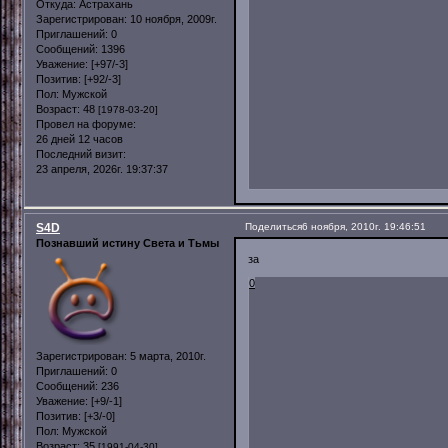
Откуда:
Астрахань
Зарегистрирован
: 10 ноября, 2009г.
Приглашений:
0
Сообщений:
1396
Уважение:
[+97/-3]
Позитив:
[+92/-3]
Пол:
Мужской
Возраст:
48
[1978-03-20]
Провел на форуме:
26 дней 12 часов
Последний визит:
23 апреля, 2026г. 19:37:37
S4D
Поделиться
6 ноября, 2010г. 19:46:51
Познавший истину Света и Тьмы
за
0
Зарегистрирован
: 5 марта, 2010г.
Приглашений:
0
Сообщений:
236
Уважение:
[+9/-1]
Позитив:
[+3/-0]
Пол:
Мужской
Возраст:
35
[1991-04-30]