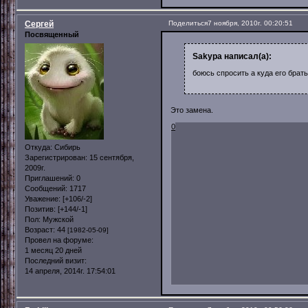
Сергей
Поделиться
7 ноября, 2010г. 00:20:51
Посвященный
Sakypa написал(а):
боюсь спросить а куда его брать 
Это замена.
0
Откуда:
Сибирь
Зарегистрирован
: 15 сентября,
2009г.
Приглашений:
0
Сообщений:
1717
Уважение:
[+106/-2]
Позитив:
[+144/-1]
Пол:
Мужской
Возраст:
44
[1982-05-09]
Провел на форуме:
1 месяц 20 дней
Последний визит:
14 апреля, 2014г. 17:54:01