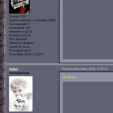
Откуда:
СПб
Зарегистрирован
: 2 сентября, 2009г.
Приглашений:
0
Сообщений:
184
Уважение:
[+22/-0]
Позитив:
[+31/-5]
Пол:
Мужской
Провел на форуме:
5 дней 18 часов
Последний визит:
24 октября, 2012г. 21:23:47
Volkiri
Поделиться
6 ноября, 2010г. 22:20:14
Посвященный
НЕ против
0