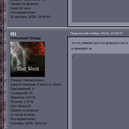
Провел на форуме:
4 дня 22 часа
Последний визит:
22 декабря, 2010г. 18:44:49
081
Поделиться
6 ноября, 2010г. 20:55:47
Говорящий Правду
то что убивает все что флагнуто это 
в принципе за
0
Откуда:
Новомосковск
Зарегистрирован
: 4 августа, 2010г.
Приглашений:
0
Сообщений:
22
Уважение:
[+0/-0]
Позитив:
[+3/-0]
Пол:
Мужской
Провел на форуме:
11 часов 9 минут
Последний визит:
8 ноября, 2010г. 18:12:18