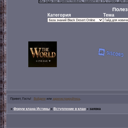
Полез
Категория
Тема
Привет, Гость!
Войдите
или
зарегистрируйтесь
.
»
Форум клана Истины
»
Вступление в клан
»
заявка