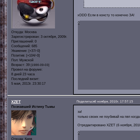
xDDD Если в консту то конечно ЗА!
0
Откуда:
Москва
Зарегистрирован
: 3 октября, 2009г.
Приглашений:
0
Сообщений:
685
Уважение:
[+37/-0]
Позитив:
[+104/-0]
Пол:
Мужской
Возраст:
39
[1986-09-03]
Провел на форуме:
8 дней 23 часа
Последний визит:
5 мая, 2013г. 23:30:17
XZET
Поделиться
6 ноября, 2010г. 17:57:15
Познавший Истину Тьмы
за!
только своих не поубивай на пвп когд
Отредактировано XZET (6 ноября, 2010г
0
Откуда:
Киев