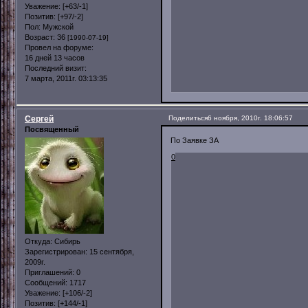
Уважение:
[+63/-1]
Позитив:
[+97/-2]
Пол:
Мужской
Возраст:
36
[1990-07-19]
Провел на форуме:
16 дней 13 часов
Последний визит:
7 марта, 2011г. 03:13:35
Сергей
Поделиться
6 ноября, 2010г. 18:06:57
Посвященный
По Заявке ЗА
0
Откуда:
Сибирь
Зарегистрирован
: 15 сентября,
2009г.
Приглашений:
0
Сообщений:
1717
Уважение:
[+106/-2]
Позитив:
[+144/-1]