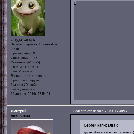
0
Откуда:
Сибирь
Зарегистрирован
: 15 сентября,
2009г.
Приглашений:
0
Сообщений:
1717
Уважение:
[+106/-2]
Позитив:
[+144/-1]
Пол:
Мужской
Возраст:
44
[1982-05-09]
Провел на форуме:
1 месяц 20 дней
Последний визит:
14 апреля, 2014г. 17:54:01
Дмитрий
Поделиться
6 ноября, 2010г. 17:48:17
Воин Света
Сергей написал(а):
дурак,убиваю все что флагнуто:)