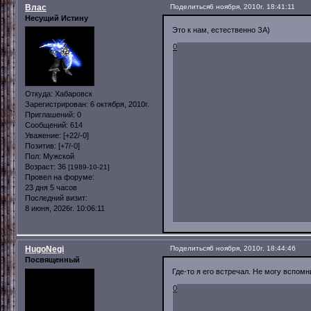
Влас
Поделиться
6 ноября, 2010г. 18:41:11
Несущий Истину
Это к нам, естественно ЗА)
0
Откуда:
Хабаровск
Зарегистрирован
: 6 октября, 2010г.
Приглашений:
0
Сообщений:
614
Уважение:
[+22/-0]
Позитив:
[+7/-0]
Пол:
Мужской
Возраст:
36
[1989-10-21]
Провел на форуме:
23 дня 5 часов
Последний визит:
8 июня, 2026г. 10:06:11
HugoNegi
Поделиться
6 ноября, 2010г. 18:44:46
Посвященный
Где-то я его встречал. Не могу вспомн
0