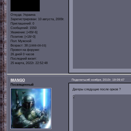
Откуда:
Украина
Зарегистрирован
: 10 августа, 2009г.
Приглашений:
0
Сообщений:
1550
Уважение:
[+89/-6]
Позитив:
[+18/-0]
Пол:
Мужской
Возраст:
38
[1988-08-03]
Провел на форуме:
26 дней 0 часов
Последний визит:
25 марта, 2022г. 22:52:48
IMANGO
Поделиться
6 ноября, 2010г. 19:09:47
Посвященный
Дагеры следущие после орков ?
0