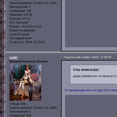
Зарегистрирован
: 12 августа, 2010г.
Приглашений:
0
Сообщений:
128
Уважение:
[+3/-0]
Позитив:
[+7/-0]
Пол:
Мужской
Возраст:
33
[1992-12-23]
Провел на форуме:
2 дня 15 часов
Последний визит:
17 августа, 2014г. 22:32:53
Login
Поделиться
6 ноября, 2010г. 17:59:59
Великий Искатель Истины
Coty написал(а):
дурак,убиваю все что флагнуто:)
От дагеров другого и не жду) Не в обид
0
Откуда:
Mos
Зарегистрирован
: 29 августа, 2009г.
Приглашений:
0
Сообщений:
859