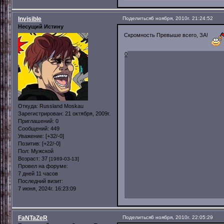
Invisible
Поделиться
6 ноября, 2010г. 21:24:52
Несущий Истину
Скромность Превыше всего, ЗА!
0
Откуда:
Russland Moskau
Зарегистрирован
: 21 октября, 2009г.
Приглашений:
0
Сообщений:
449
Уважение:
[+32/-0]
Позитив:
[+22/-0]
Пол:
Мужской
Возраст:
37
[1989-03-13]
Провел на форуме:
7 дней 11 часов
Последний визит:
7 июня, 2024г. 16:23:09
FaNTaZeR
Поделиться
6 ноября, 2010г. 22:05:29