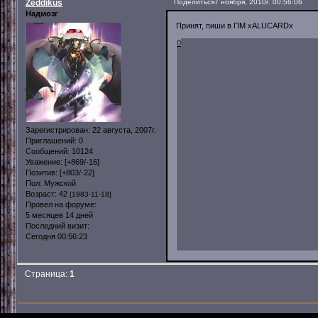
Zeddikus
Поделиться
7 ноября, 2010г. 00:56:06
Надмозг
Принят, пиши в ПМ xALUCARDx
0
Зарегистрирован
: 22 августа, 2007г.
Приглашений:
0
Сообщений:
10124
Уважение:
[+869/-16]
Позитив:
[+803/-22]
Пол:
Мужской
Возраст:
42
[1983-11-18]
Провел на форуме:
5 месяцев 14 дней
Последний визит:
Сегодня 00:56:23
Страница:
1