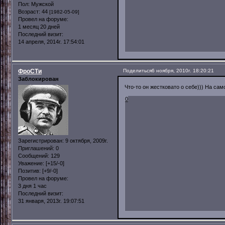
Пол:
Мужской
Возраст:
44
[1982-05-09]
Провел на форуме:
1 месяц 20 дней
Последний визит:
14 апреля, 2014г. 17:54:01
ФроСТи
Поделиться
6 ноября, 2010г. 18:20:21
Заблокирован
Что-то он жестковато о себе))) На са
0
Зарегистрирован
: 9 октября, 2009г.
Приглашений:
0
Сообщений:
129
Уважение:
[+15/-0]
Позитив:
[+9/-0]
Провел на форуме:
3 дня 1 час
Последний визит:
31 января, 2013г. 19:07:51