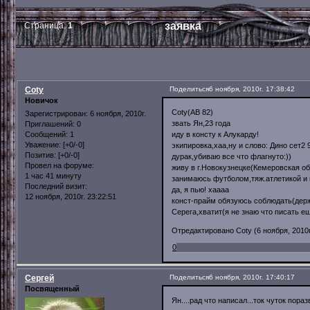
заявка
Страница:
1
Coty
Поделиться
6 ноября, 2010г. 17:38:42
Новичок
Coty(АВ 82)
Зарегистрирован
: 6 ноября, 2010г.
звать Ян,23 года
Приглашений:
0
иду в консту к Алукарду!
Сообщений:
1
Уважение:
[+0/-0]
экипировка,хаа,ну и слово: Дино сет2 
Позитив:
[+0/-0]
дурак,убиваю все что флагнуто:))
Провел на форуме:
живу в г.Новокузнецке(Кемеровская о
1 час 41 минуту
занимаюсь футболом,тяж.атлетикой и 
Последний визит:
да, я пью! хаааа
12 ноября, 2010г. 23:22:51
конст-прайм обязуюсь соблюдать(держ
Серега,хватит(я не знаю что писать ещ
Отредактировано Coty (6 ноября, 2010г
0
Сергей
Поделиться
6 ноября, 2010г. 17:40:17
Посвященный
Ян....рад что написал...ток чуток пора