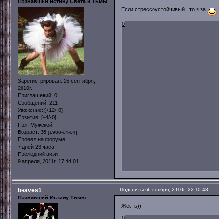
Познавший истину Света и Тьмы
Если стрессоустойчивый , то я за
0
Зарегистрирован
: 25 сентября,
2010г.
Приглашений:
0
Сообщений:
211
Уважение:
[+12/-0]
Позитив:
[+4/-0]
Пол:
Мужской
Возраст:
38
[1988-04-04]
Провел на форуме:
7 дней 23 часа
Последний визит:
9 апреля, 2011г. 17:44:01
beaves1
Поделиться
6 ноября, 2010г. 22:10:48
Познавший Истину Тьмы
Жесть))
0