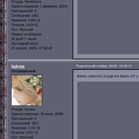
Откуда:
Челябинск
Зарегистрирован
: 2 февраля, 2010г.
Приглашений:
0
Сообщений:
1461
Уважение:
[+93/-1]
Позитив:
[+63/-0]
Пол:
Женский
Провел на форуме:
16 дней 7 часов
Последний визит:
23 апреля, 2021г. 07:56:43
Sakypa
Поделиться
6 ноября, 2010г. 22:45:21
Посвященный
боюсь спросить а куда его брать то? у 
0
Откуда:
Казань
Зарегистрирован
: 16 июня, 2009г.
Приглашений:
0
Сообщений:
1817
Уважение:
[+72/-3]
Позитив:
[+61/-1]
Пол:
Женский