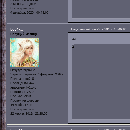
2 месяца 10 дней
Последний визит:
4 декабря, 2023г. 00:49:06
Lee4ka
Поделиться
26 октября, 2010г. 20:46:10
Несущий Истину
ЗА
0
Откуда:
Украина
Зарегистрирован
: 4 февраля, 2010г.
Приглашений:
0
Сообщений:
447
Уважение:
[+15/-0]
Позитив:
[+26/-2]
Пол:
Женский
Провел на форуме:
14 дней 21 час
Последний визит:
22 марта, 2017г. 21:29:35