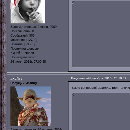
0
Зарегистрирован
: 2 июня, 2009г.
Приглашений:
0
Сообщений:
505
Уважение:
[+27/-0]
Позитив:
[+33/-3]
Провел на форуме:
7 дней 12 часов
Последний визит:
24 июля, 2013г. 07:00:38
akafist
Поделиться
26 октября, 2010г. 20:18:09
Несущий Истину
какие вопросы))) заходи... твои тапоч
0
Зарегистрирован
: 16 апреля, 2009г.