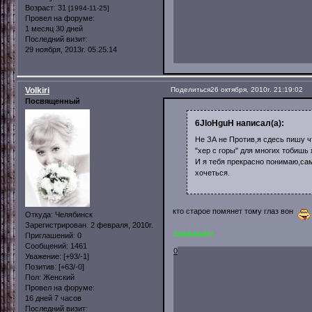
Возраст:
31
[1994-11-25]
Провел на форуме:
1 месяц 30 дней
Последний визит:
29 ноября, 2013г. 05:25:14
Volkiri
Поделиться
26 октября, 2010г. 21:19:02
Посвященный
6JIoHguH написал(а):
Не ЗА не Против,я сдесь пишу ч
"хер с горы" для многих тобишь 
И я тебя прекрасно понимаю,сам
хочеться.
кто старое помянет тому глаз вон
Откуда:
Челябинск
Зарегистрирован
: 2 февраля, 2010г.
ЗАААААА!!!
Приглашений:
0
Сообщений:
1461
0
Уважение:
[+93/-1]
Позитив:
[+63/-0]
Пол:
Женский
Провел на форуме:
16 дней 7 часов
Последний визит: