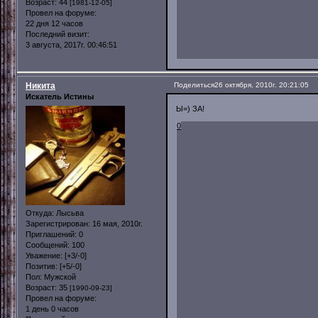
Возраст:
44
[1981-12-05]
Провел на форуме:
22 дня 12 часов
Последний визит:
3 августа, 2017г. 00:46:51
Никита
Поделиться
26 октября, 2010г. 20:21:05
Искатель Истины
Ы=) ЗА!
0
Откуда:
Лысьва
Зарегистрирован
: 16 мая, 2010г.
Приглашений:
0
Сообщений:
100
Уважение:
[+3/-0]
Позитив:
[+5/-0]
Пол:
Мужской
Возраст:
35
[1990-09-23]
Провел на форуме:
1 день 0 часов