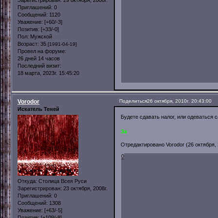
Приглашений:
0
Сообщений:
1120
Уважение:
[+60/-3]
Позитив:
[+33/-0]
Пол:
Мужской
Возраст:
35
[1991-04-19]
Провел на форуме:
26 дней 14 часов
Последний визит:
18 марта, 2023г. 15:45:20
Vorodor
Поделиться
26 октября, 2010г. 20:43:00
Искатель Теней
Будете сдавать налог, или одеваться
За
Отредактировано Vorodor (26 октября, 2
0
Откуда:
Столица Всея Руси
Зарегистрирован
: 23 октября, 2008г.
Приглашений:
0
Сообщений:
1308
Уважение:
[+63/-5]
Позитив:
[+109/-8]