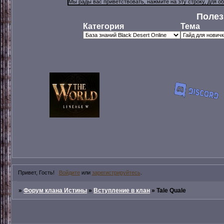
Полез
Категория
Тема
Привет, Гость!
Войдите
или
зарегистрируйтесь
.
»
Форум клана Истины
»
Вступление в клан
»
Tale Quale