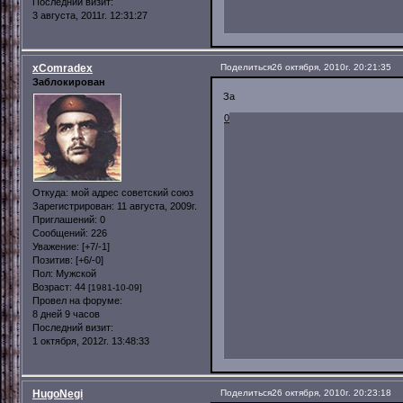
Последний визит:
3 августа, 2011г. 12:31:27
xComradex
Поделиться
26 октября, 2010г. 20:21:35
Заблокирован
За
0
Откуда:
мой адрес советский союз
Зарегистрирован
: 11 августа, 2009г.
Приглашений:
0
Сообщений:
226
Уважение:
[+7/-1]
Позитив:
[+6/-0]
Пол:
Мужской
Возраст:
44
[1981-10-09]
Провел на форуме:
8 дней 9 часов
Последний визит:
1 октября, 2012г. 13:48:33
HugoNegi
Поделиться
26 октября, 2010г. 20:23:18