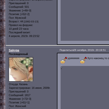
Приглашений:
0
Сообщений:
501
Уважение:
[+49/-0]
Позитив:
[+52/-2]
Пол:
Мужской
Возраст:
44
[1982-03-13]
Провел на форуме:
10 дней 23 часа
Последний визит:
4 апреля, 2023г. 09:23:52
Sakypa
Поделиться
26 октября, 2010г. 20:19:51
Посвященный
уряяяяяя
Хуго наконец то 
0
Откуда:
Казань
Зарегистрирован
: 16 июня, 2009г.
Приглашений:
0
Сообщений:
1817
Уважение:
[+72/-3]
Позитив:
[+61/-1]
Пол:
Женский