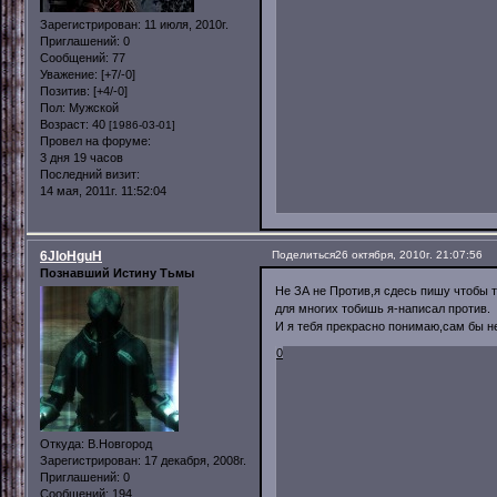
Зарегистрирован
: 11 июля, 2010г.
Приглашений:
0
Сообщений:
77
Уважение:
[+7/-0]
Позитив:
[+4/-0]
Пол:
Мужской
Возраст:
40
[1986-03-01]
Провел на форуме:
3 дня 19 часов
Последний визит:
14 мая, 2011г. 11:52:04
6JIoHguH
Поделиться
26 октября, 2010г. 21:07:56
Познавший Истину Тьмы
Не ЗА не Против,я сдесь пишу чтобы ты
для многих тобишь я-написал против.
И я тебя прекрасно понимаю,сам бы не
0
Откуда:
В.Новгород
Зарегистрирован
: 17 декабря, 2008г.
Приглашений:
0
Сообщений:
194