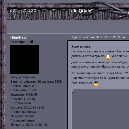
Tale Quale
Страница:
1
2
3
»
HugoNegi
Поделиться
26 октября, 2010г. 20:11:04
Посвященный
Всем привет.
Не знаю с чего начать заявку...Было м
делаю, а потом думаю
И если бы н
долго копились всякие детские обиды,
перед КЛом, сопартийцами и кланом. А
Кто меня еще не знает, зовут Макс, 22
Откуда:
Украина
Чар мой Hell Knight 81.5. Одет по пос
Зарегистрирован
: 10 августа, 2009г.
Жду вопросов
Приглашений:
0
Сообщений:
1550
0
Уважение:
[+89/-6]
Позитив:
[+18/-0]
Пол:
Мужской
Возраст:
38
[1988-08-03]
Провел на форуме:
26 дней 0 часов
Последний визит:
25 марта, 2022г. 22:52:48