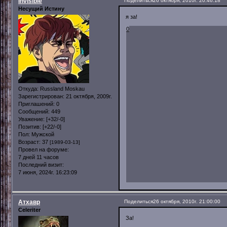
Invisible
Поделиться
26 октября, 2010г. 20:46:18
Несущий Истину
я за!
0
Откуда:
Russland Moskau
Зарегистрирован
: 21 октября, 2009г.
Приглашений:
0
Сообщений:
449
Уважение:
[+32/-0]
Позитив:
[+22/-0]
Пол:
Мужской
Возраст:
37
[1989-03-13]
Провел на форуме:
7 дней 11 часов
Последний визит:
7 июня, 2024г. 16:23:09
Атхавр
Поделиться
26 октября, 2010г. 21:00:00
Celeriter
За!