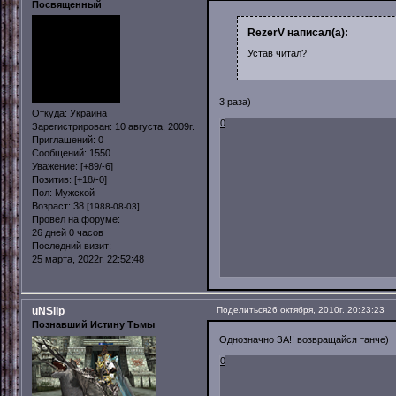
Посвященный
RezerV написал(а):
Устав читал?
3 раза)
Откуда:
Украина
0
Зарегистрирован
: 10 августа, 2009г.
Приглашений:
0
Сообщений:
1550
Уважение:
[+89/-6]
Позитив:
[+18/-0]
Пол:
Мужской
Возраст:
38
[1988-08-03]
Провел на форуме:
26 дней 0 часов
Последний визит:
25 марта, 2022г. 22:52:48
uNSlip
Поделиться
26 октября, 2010г. 20:23:23
Познавший Истину Тьмы
Однозначно ЗА!! возвращайся танче)
0