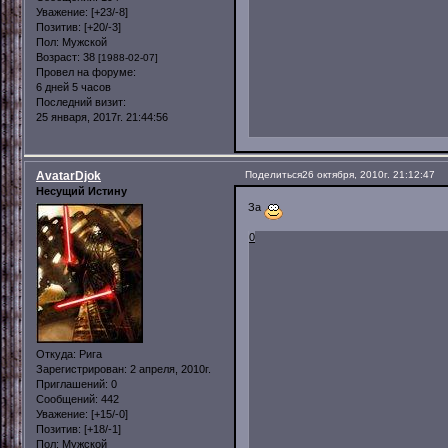
Уважение:
[+23/-8]
Позитив:
[+20/-3]
Пол:
Мужской
Возраст:
38
[1988-02-07]
Провел на форуме:
6 дней 5 часов
Последний визит:
25 января, 2017г. 21:44:56
AvatarDjok
Поделиться
26 октября, 2010г. 21:12:47
Несущий Истину
За
0
Откуда:
Рига
Зарегистрирован
: 2 апреля, 2010г.
Приглашений:
0
Сообщений:
442
Уважение:
[+15/-0]
Позитив:
[+18/-1]
Пол:
Мужской