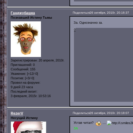
Ганджубашка
Поделиться
26 октября, 2010г. 20:16:37
Познавший Истину Тьмы
За. Однозначно за.
0
Зарегистрирован
: 20 апреля, 2010г.
Приглашений:
0
Сообщений:
155
Уважение:
[+12/-0]
Позитив:
[+3/-0]
Провел на форуме:
9 дней 23 часа
Последний визит:
3 февраля, 2015г. 10:53:16
RezerV
Поделиться
26 октября, 2010г. 20:18:07
Несущий Истину
Устав читал?
....
ЗА